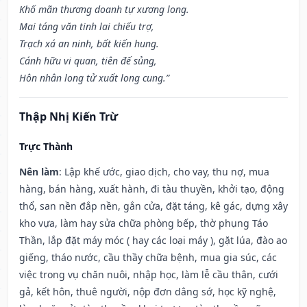
Khố mãn thương doanh tự xương long.
Mai táng văn tinh lai chiếu trợ,
Trạch xá an ninh, bất kiến hung.
Cánh hữu vi quan, tiên đế sủng,
Hôn nhân long tử xuất long cung.”
Thập Nhị Kiến Trừ
Trực Thành
Nên làm
: Lập khế ước, giao dịch, cho vay, thu nợ, mua
hàng, bán hàng, xuất hành, đi tàu thuyền, khởi tạo, động
thổ, san nền đắp nền, gắn cửa, đặt táng, kê gác, dựng xây
kho vựa, làm hay sửa chữa phòng bếp, thờ phụng Táo
Thần, lắp đặt máy móc ( hay các loại máy ), gặt lúa, đào ao
giếng, tháo nước, cầu thầy chữa bệnh, mua gia súc, các
việc trong vụ chăn nuôi, nhập học, làm lễ cầu thân, cưới
gả, kết hôn, thuê người, nộp đơn dâng sớ, học kỹ nghệ,