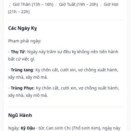
;
Giờ Thân (15h – 16h)
;
Giờ Tuất (19h – 20h)
;
Giờ Hợi
(21h – 22h)
Các Ngày Kỵ
Phạm phải ngày:
-
Thụ Tử
: Ngày này trăm sự đều kỵ không nên tiến hành
bất cứ việc gì.
-
Trùng tang
: Kỵ chôn cất, cưới xin, vợ chồng xuất hành,
xây nhà, xây mồ mả.
-
Trùng Phục
: Kỵ chôn cất, cưới xin, vợ chồng xuất hành,
xây nhà, xây mồ mả.
Ngũ Hành
Ngày:
Kỷ Dậu
- tức Can sinh Chi (Thổ sinh Kim), ngày này