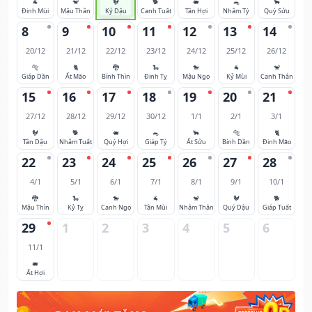
🐐
🐒
🐓
🐕
🐖
🐀
🐂
Đinh Mùi
Mậu Thân
Kỷ Dậu
Canh Tuất
Tân Hợi
Nhâm Tý
Quý Sửu
8
9
10
11
12
13
14
20/12
21/12
22/12
23/12
24/12
25/12
26/12
🐅
🐈
🐉
🐍
🐎
🐐
🐒
Giáp Dần
Ất Mão
Bính Thìn
Đinh Tỵ
Mậu Ngọ
Kỷ Mùi
Canh Thân
15
16
17
18
19
20
21
27/12
28/12
29/12
30/12
1/1
2/1
3/1
🐓
🐕
🐖
🐀
🐂
🐅
🐈
Tân Dậu
Nhâm Tuất
Quý Hợi
Giáp Tý
Ất Sửu
Bính Dần
Đinh Mão
22
23
24
25
26
27
28
4/1
5/1
6/1
7/1
8/1
9/1
10/1
🐉
🐍
🐎
🐐
🐒
🐓
🐕
Mậu Thìn
Kỷ Tỵ
Canh Ngọ
Tân Mùi
Nhâm Thân
Quý Dậu
Giáp Tuất
29
1
2
3
4
5
6
11/1
🐖
Ất Hợi