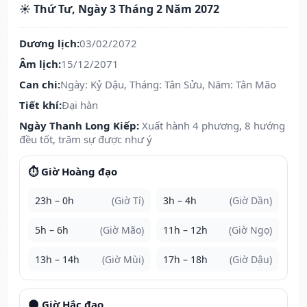
☀️ Thứ Tư, Ngày 3 Tháng 2 Năm 2072
Dương lịch:
03/02/2072
Âm lịch:
15/12/2071
Can chi:
Ngày: Kỷ Dậu, Tháng: Tân Sửu, Năm: Tân Mão
Tiết khí:
Đại hàn
Ngày Thanh Long Kiếp:
Xuất hành 4 phương, 8 hướng
đều tốt, trăm sự được như ý
⏱️ Giờ Hoàng đạo
23h – 0h
(Giờ Tí)
3h – 4h
(Giờ Dần)
5h – 6h
(Giờ Mão)
11h – 12h
(Giờ Ngọ)
13h – 14h
(Giờ Mùi)
17h – 18h
(Giờ Dậu)
🌑 Giờ Hắc đạo