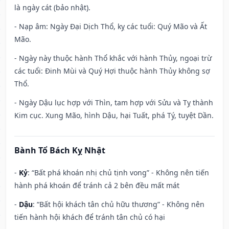
là ngày cát (bảo nhật).
- Nạp âm: Ngày Đại Dịch Thổ, kỵ các tuổi: Quý Mão và Ất
Mão.
- Ngày này thuộc hành Thổ khắc với hành Thủy, ngoại trừ
các tuổi: Đinh Mùi và Quý Hợi thuộc hành Thủy không sợ
Thổ.
- Ngày Dậu lục hợp với Thìn, tam hợp với Sửu và Tỵ thành
Kim cục. Xung Mão, hình Dậu, hại Tuất, phá Tý, tuyệt Dần.
Bành Tổ Bách Kỵ Nhật
-
Kỷ
: “Bất phá khoán nhị chủ tịnh vong” - Không nên tiến
hành phá khoán để tránh cả 2 bên đều mất mát
-
Dậu
: “Bất hội khách tân chủ hữu thương” - Không nên
tiến hành hội khách để tránh tân chủ có hại