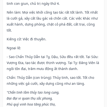
tinh con giun, chủ trị ngày thứ 4.
Nên làm
: Mọi việc khởi công tạo tác rất tốt lành. Tốt nhất
là cưới gả, xây cất lầu gác và chôn cất. Các việc khác như
xuất hành, dựng phòng, chặt cỏ phá đất, cất trại, cũng
tốt.
Kiêng cữ
: Việc đi thuyền.
Ngoại lệ
:
- Sao Chẩn Thủy Dẫn tại Tỵ, Dậu, Sửu đều rất tốt. Tại Sửu:
Vượng Địa, tạo tác được thịnh vượng. Tại Tỵ: Đăng Viên là
ngôi tôn đại, trăm mưu động ắt thành danh.
Chẩn: Thủy Dẫn (con trùng): Thủy tinh, sao tốt. Tốt cho
những việc gả cưới, xây dựng cũng như an táng.
“Chẩn tinh lâm thủy tạo long cung,
Đại đại vi quan thụ sắc phong,
Phú quý vinh hoa tăng phúc thọ,