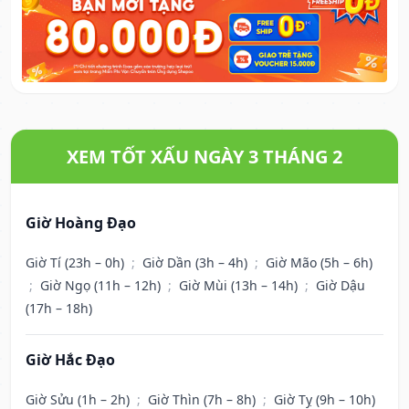
XEM TỐT XẤU NGÀY 3 THÁNG 2
Giờ Hoàng Đạo
Giờ Tí (23h – 0h)
;
Giờ Dần (3h – 4h)
;
Giờ Mão (5h – 6h)
;
Giờ Ngọ (11h – 12h)
;
Giờ Mùi (13h – 14h)
;
Giờ Dậu
(17h – 18h)
Giờ Hắc Đạo
Giờ Sửu (1h – 2h)
;
Giờ Thìn (7h – 8h)
;
Giờ Tỵ (9h – 10h)