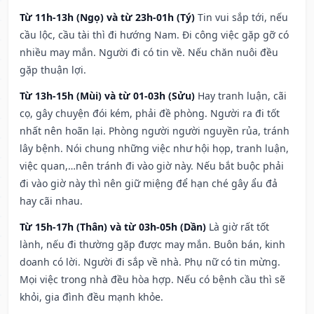
Từ 11h-13h (Ngọ) và từ 23h-01h (Tý)
Tin vui sắp tới, nếu
cầu lộc, cầu tài thì đi hướng Nam. Đi công việc gặp gỡ có
nhiều may mắn. Người đi có tin về. Nếu chăn nuôi đều
gặp thuận lợi.
Từ 13h-15h (Mùi) và từ 01-03h (Sửu)
Hay tranh luận, cãi
cọ, gây chuyện đói kém, phải đề phòng. Người ra đi tốt
nhất nên hoãn lại. Phòng người người nguyền rủa, tránh
lây bệnh. Nói chung những việc như hội họp, tranh luận,
việc quan,…nên tránh đi vào giờ này. Nếu bắt buộc phải
đi vào giờ này thì nên giữ miệng để hạn ché gây ẩu đả
hay cãi nhau.
Từ 15h-17h (Thân) và từ 03h-05h (Dần)
Là giờ rất tốt
lành, nếu đi thường gặp được may mắn. Buôn bán, kinh
doanh có lời. Người đi sắp về nhà. Phụ nữ có tin mừng.
Mọi việc trong nhà đều hòa hợp. Nếu có bệnh cầu thì sẽ
khỏi, gia đình đều mạnh khỏe.