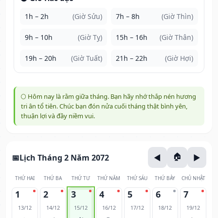
1h – 2h
(Giờ Sửu)
7h – 8h
(Giờ Thìn)
9h – 10h
(Giờ Tỵ)
15h – 16h
(Giờ Thân)
19h – 20h
(Giờ Tuất)
21h – 22h
(Giờ Hợi)
🌕 Hôm nay là rằm giữa tháng. Bạn hãy nhớ thắp nén hương
tri ân tổ tiên. Chúc bạn đón nửa cuối tháng thật bình yên,
thuận lợi và đầy niềm vui.
Lịch Tháng 2 Năm 2072
THỨ HAI
THỨ BA
THỨ TƯ
THỨ NĂM
THỨ SÁU
THỨ BẢY
CHỦ NHẬT
1
2
3
4
5
6
7
13/12
14/12
15/12
16/12
17/12
18/12
19/12