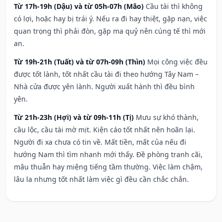
Từ 17h-19h (Dậu) và từ 05h-07h (Mão)
Cầu tài thì không
có lợi, hoặc hay bị trái ý. Nếu ra đi hay thiệt, gặp nạn, việc
quan trọng thì phải đòn, gặp ma quỷ nên cúng tế thì mới
an.
Từ 19h-21h (Tuất) và từ 07h-09h (Thìn)
Mọi công việc đều
được tốt lành, tốt nhất cầu tài đi theo hướng Tây Nam –
Nhà cửa được yên lành. Người xuất hành thì đều bình
yên.
Từ 21h-23h (Hợi) và từ 09h-11h (Tị)
Mưu sự khó thành,
cầu lộc, cầu tài mờ mịt. Kiện cáo tốt nhất nên hoãn lại.
Người đi xa chưa có tin về. Mất tiền, mất của nếu đi
hướng Nam thì tìm nhanh mới thấy. Đề phòng tranh cãi,
mâu thuẫn hay miệng tiếng tầm thường. Việc làm chậm,
lâu la nhưng tốt nhất làm việc gì đều cần chắc chắn.