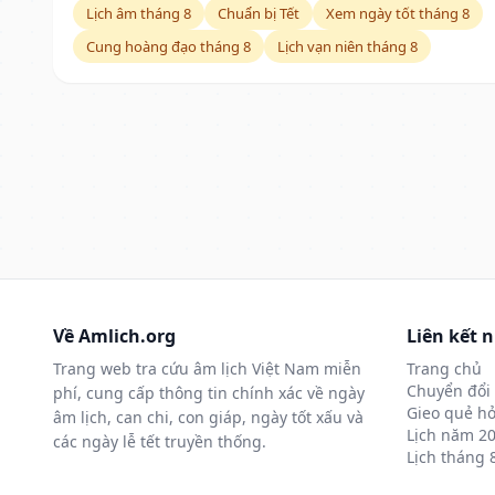
Lịch âm tháng 8
Chuẩn bị Tết
Xem ngày tốt tháng 8
Cung hoàng đạo tháng 8
Lịch vạn niên tháng 8
Về Amlich.org
Liên kết 
Trang web tra cứu âm lịch Việt Nam miễn
Trang chủ
Chuyển đổi 
phí, cung cấp thông tin chính xác về ngày
Gieo quẻ hỏ
âm lịch, can chi, con giáp, ngày tốt xấu và
Lịch năm 2
các ngày lễ tết truyền thống.
Lịch tháng 