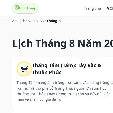
🗓️
Trang chủ
🔄
C
Amlich.org
Âm Lịch
>
Năm 2072
>
Tháng 8
Lịch Tháng 8 Năm 2
Tháng Tám (Tám): Tây Bắc &
🐒
Thuận Phúc
Tháng Tám mang ánh trăng tròn vằng vặc, tiếng trống l
rộn rã. Trẻ thơ phá cỗ Trung Thu, người lớn sum họp
thưởng trà. Tháng này tượng trưng cho sự đầy đủ, viên
mãn và niềm vui gia đình.