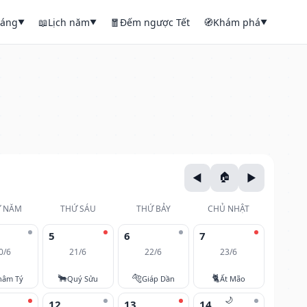
háng
📖
Lịch năm
🧧
Đếm ngược Tết
🧭
Khám phá
▼
▼
▼
 NĂM
THỨ SÁU
THỨ BẢY
CHỦ NHẬT
5
6
7
0/6
21/6
22/6
23/6
🐂
🐅
🐈
hâm Tý
Quý Sửu
Giáp Dần
Ất Mão
🌙
12
13
14