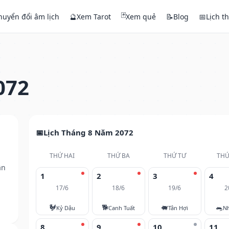
🃏
huyển đổi âm lịch
🔮
Xem Tarot
Xem quẻ
📝
Blog
📅
Lịch t
072
Lịch Tháng 8 Năm 2072
THỨ HAI
THỨ BA
THỨ TƯ
THỨ
ân
1
2
3
4
17/6
18/6
19/6
2
🐓
🐕
🐖
🐀
Kỷ Dậu
Canh Tuất
Tân Hợi
N
8
9
10
11