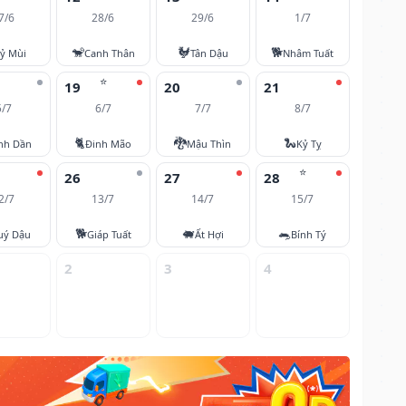
7/6
28/6
29/6
1/7
🐒
🐓
🐕
ỷ Mùi
Canh Thân
Tân Dậu
Nhâm Tuất
⭐
19
20
21
5/7
6/7
7/7
8/7
🐈
🐉
🐍
nh Dần
Đinh Mão
Mậu Thìn
Kỷ Tỵ
⭐
26
27
28
2/7
13/7
14/7
15/7
🐕
🐖
🐀
uý Dậu
Giáp Tuất
Ất Hợi
Bính Tý
2
3
4