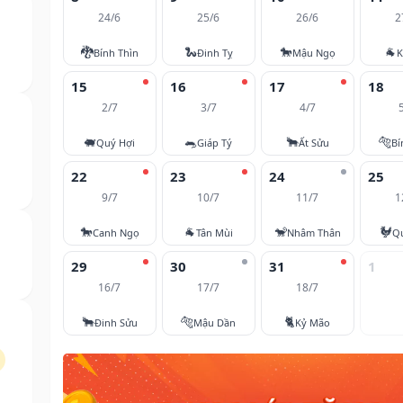
24/6
25/6
26/6
2
🐉
🐍
🐎
🐐
Bính Thìn
Đinh Tỵ
Mậu Ngọ
K
15
16
17
18
2/7
3/7
4/7
🐖
🐀
🐂
🐅
Quý Hợi
Giáp Tý
Ất Sửu
Bí
22
23
24
25
9/7
10/7
11/7
1
🐎
🐐
🐒
🐓
Canh Ngọ
Tân Mùi
Nhâm Thân
Q
29
30
31
1
16/7
17/7
18/7
🐂
🐅
🐈
Đinh Sửu
Mậu Dần
Kỷ Mão