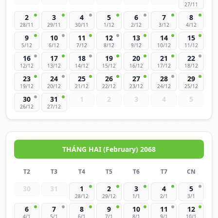
27/11
2
3
4
5
6
7
8
28/11
29/11
30/11
1/12
2/12
3/12
4/12
9
10
11
12
13
14
15
5/12
6/12
7/12
8/12
9/12
10/12
11/12
16
17
18
19
20
21
22
12/12
13/12
14/12
15/12
16/12
17/12
18/12
23
24
25
26
27
28
29
19/12
20/12
21/12
22/12
23/12
24/12
25/12
30
31
1
2
3
4
5
26/12
27/12
THÁNG HAI (February) 2068
T2
T3
T4
T5
T6
T7
CN
30
31
1
2
3
4
5
28/12
29/12
1/1
2/1
3/1
6
7
8
9
10
11
12
4/1
5/1
6/1
7/1
8/1
9/1
10/1