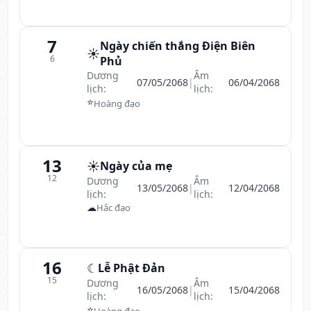
7
Ngày chiến thắng Điện Biên
☀️
6
Phủ
Dương
Âm
07/05/2068
|
06/04/2068
lịch:
lịch:
⭐
Hoàng đạo
13
☀️
Ngày của mẹ
12
Dương
Âm
13/05/2068
|
12/04/2068
lịch:
lịch:
☁
Hắc đạo
16
☾
Lễ Phật Đản
15
Dương
Âm
16/05/2068
|
15/04/2068
lịch:
lịch:
⭐