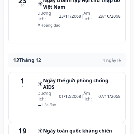
23
Ngày thành lập Hội chữ thập đỏ
☀️
29
Việt Nam
Dương
Âm
23/11/2068
|
29/10/2068
lịch:
lịch:
⭐
Hoàng đạo
12
Tháng 12
4 ngày lễ
1
Ngày thế giới phòng chống
☀️
7
AIDS
Dương
Âm
01/12/2068
|
07/11/2068
lịch:
lịch:
☁
Hắc đạo
19
☀️
Ngày toàn quốc kháng chiến