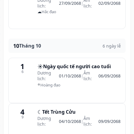
Dương
Âm
27/09/2068
|
02/09/2068
lịch:
lịch:
☁
Hắc đạo
10
Tháng 10
6 ngày lễ
1
☀️
Ngày quốc tế người cao tuổi
6
Dương
Âm
01/10/2068
|
06/09/2068
lịch:
lịch:
⭐
Hoàng đạo
4
☾
Tết Trùng Cửu
9
Dương
Âm
04/10/2068
|
09/09/2068
lịch:
lịch: