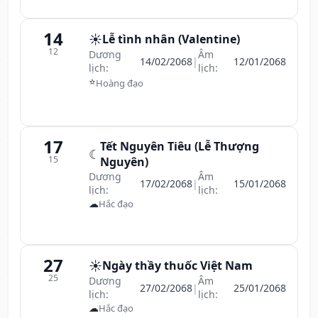
14
☀️
Lễ tình nhân (Valentine)
12
Dương
Âm
14/02/2068
|
12/01/2068
lịch:
lịch:
⭐
Hoàng đạo
17
Tết Nguyên Tiêu (Lễ Thượng
☾
15
Nguyên)
Dương
Âm
17/02/2068
|
15/01/2068
lịch:
lịch:
☁
Hắc đạo
27
☀️
Ngày thầy thuốc Việt Nam
25
Dương
Âm
27/02/2068
|
25/01/2068
lịch:
lịch:
☁
Hắc đạo