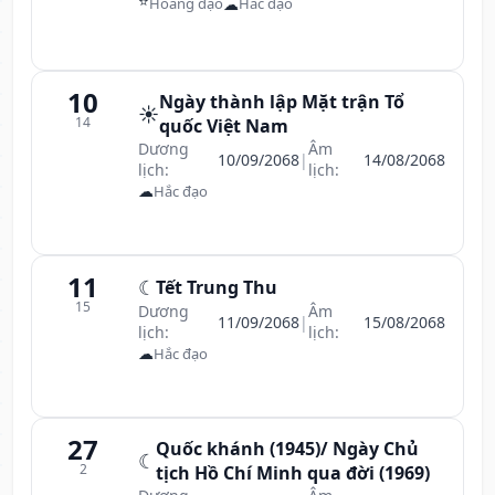
⭐
☁
Hoàng đạo
Hắc đạo
10
Ngày thành lập Mặt trận Tổ
☀️
14
quốc Việt Nam
Dương
Âm
10/09/2068
|
14/08/2068
lịch:
lịch:
☁
Hắc đạo
11
☾
Tết Trung Thu
15
Dương
Âm
11/09/2068
|
15/08/2068
lịch:
lịch:
☁
Hắc đạo
27
Quốc khánh (1945)/ Ngày Chủ
☾
2
tịch Hồ Chí Minh qua đời (1969)