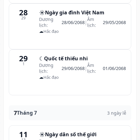
28
☀️
Ngày gia đình Việt Nam
29
Dương
Âm
28/06/2068
|
29/05/2068
lịch:
lịch:
☁
Hắc đạo
29
☾
Quốc tế thiếu nhi
1
Dương
Âm
29/06/2068
|
01/06/2068
lịch:
lịch:
☁
Hắc đạo
7
Tháng 7
3 ngày lễ
11
☀️
Ngày dân số thế giới
13