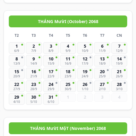
THÁNG MườI (October) 2068
T2
T3
T4
T5
T6
T7
CN
1
2
3
4
5
6
7
6/9
7/9
8/9
9/9
10/9
11/9
12/9
8
9
10
11
12
13
14
13/9
14/9
15/9
16/9
17/9
18/9
19/9
15
16
17
18
19
20
21
20/9
21/9
22/9
23/9
24/9
25/9
26/9
22
23
24
25
26
27
28
27/9
28/9
29/9
30/9
1/10
2/10
3/10
29
30
31
1
2
3
4
4/10
5/10
6/10
THÁNG MườI MộT (November) 2068