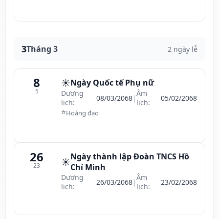
3
Tháng 3
2 ngày lễ
8
☀️
Ngày Quốc tế Phụ nữ
5
Dương
Âm
08/03/2068
|
05/02/2068
lịch:
lịch:
⭐
Hoàng đạo
26
Ngày thành lập Đoàn TNCS Hồ
☀️
23
Chí Minh
Dương
Âm
26/03/2068
|
23/02/2068
lịch:
lịch: