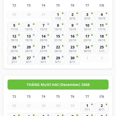
T2
T3
T4
T5
T6
T7
CN
29
30
31
1
2
3
4
7/10
8/10
9/10
10/10
5
6
7
8
9
10
11
11/10
12/10
13/10
14/10
15/10
16/10
17/10
12
13
14
15
16
17
18
18/10
19/10
20/10
21/10
22/10
23/10
24/10
19
20
21
22
23
24
25
25/10
26/10
27/10
28/10
29/10
30/10
1/11
26
27
28
29
30
1
2
2/11
3/11
4/11
5/11
6/11
THÁNG MườI HAI (December) 2068
T2
T3
T4
T5
T6
T7
CN
26
27
28
29
30
1
2
7/11
8/11