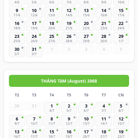
4/6
5/6
6/6
7/6
8/6
9/6
10/6
9
10
11
12
13
14
15
11/6
12/6
13/6
14/6
15/6
16/6
17/6
16
17
18
19
20
21
22
18/6
19/6
20/6
21/6
22/6
23/6
24/6
23
24
25
26
27
28
29
25/6
26/6
27/6
28/6
29/6
30/6
1/7
30
31
1
2
3
4
5
2/7
3/7
THÁNG TáM (August) 2068
T2
T3
T4
T5
T6
T7
CN
30
31
1
2
3
4
5
4/7
5/7
6/7
7/7
8/7
6
7
8
9
10
11
12
9/7
10/7
11/7
12/7
13/7
14/7
15/7
13
14
15
16
17
18
19
16/7
17/7
18/7
19/7
20/7
21/7
22/7