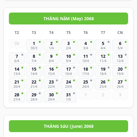
THÁNG NăM (May) 2068
T2
T3
T4
T5
T6
T7
CN
30
1
2
3
4
5
6
30/3
1/4
2/4
3/4
4/4
5/4
7
8
9
10
11
12
13
6/4
7/4
8/4
9/4
10/4
11/4
12/4
14
15
16
17
18
19
20
13/4
14/4
15/4
16/4
17/4
18/4
19/4
21
22
23
24
25
26
27
20/4
21/4
22/4
23/4
24/4
25/4
26/4
28
29
30
31
1
2
3
27/4
28/4
29/4
1/5
THÁNG SáU (June) 2068