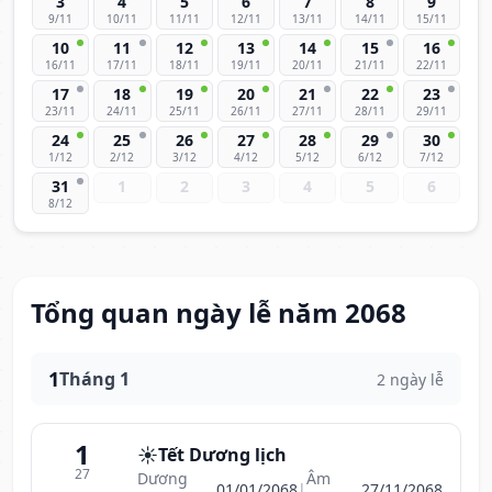
3
4
5
6
7
8
9
9/11
10/11
11/11
12/11
13/11
14/11
15/11
10
11
12
13
14
15
16
16/11
17/11
18/11
19/11
20/11
21/11
22/11
17
18
19
20
21
22
23
23/11
24/11
25/11
26/11
27/11
28/11
29/11
24
25
26
27
28
29
30
1/12
2/12
3/12
4/12
5/12
6/12
7/12
31
1
2
3
4
5
6
8/12
Tổng quan ngày lễ năm 2068
1
Tháng 1
2 ngày lễ
1
☀️
Tết Dương lịch
27
Dương
Âm
01/01/2068
|
27/11/2068