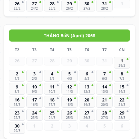
26
27
28
29
30
31
1
23/2
24/2
25/2
26/2
27/2
28/2
THÁNG BốN (April) 2068
T2
T3
T4
T5
T6
T7
CN
26
27
28
29
30
31
1
29/2
2
3
4
5
6
7
8
1/3
2/3
3/3
4/3
5/3
6/3
7/3
9
10
11
12
13
14
15
8/3
9/3
10/3
11/3
12/3
13/3
14/3
16
17
18
19
20
21
22
15/3
16/3
17/3
18/3
19/3
20/3
21/3
23
24
25
26
27
28
29
22/3
23/3
24/3
25/3
26/3
27/3
28/3
30
1
2
3
4
5
6
29/3