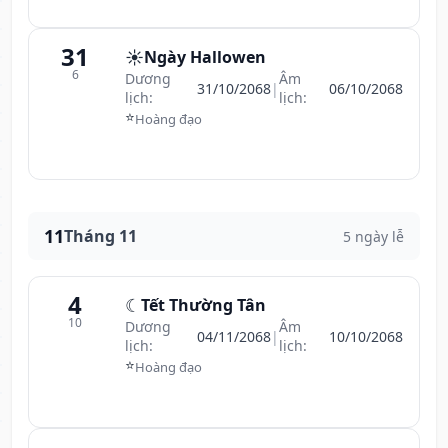
31
☀️
Ngày Hallowen
6
Dương
Âm
31/10/2068
|
06/10/2068
lịch:
lịch:
⭐
Hoàng đạo
11
Tháng 11
5 ngày lễ
4
☾
Tết Thường Tân
10
Dương
Âm
04/11/2068
|
10/10/2068
lịch:
lịch:
⭐
Hoàng đạo