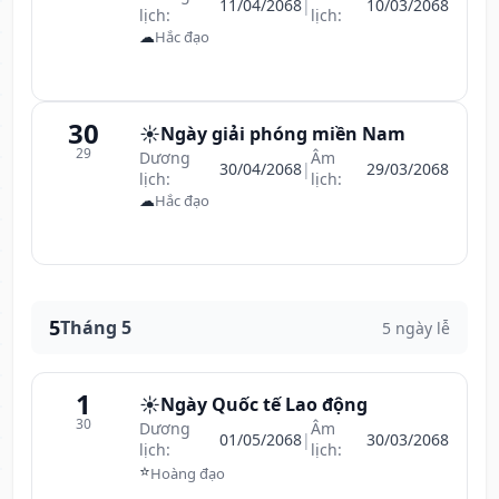
11/04/2068
|
10/03/2068
lịch:
lịch:
☁
Hắc đạo
30
☀️
Ngày giải phóng miền Nam
29
Dương
Âm
30/04/2068
|
29/03/2068
lịch:
lịch:
☁
Hắc đạo
5
Tháng 5
5 ngày lễ
1
☀️
Ngày Quốc tế Lao động
30
Dương
Âm
01/05/2068
|
30/03/2068
lịch:
lịch:
⭐
Hoàng đạo