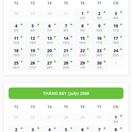
T2
T3
T4
T5
T6
T7
CN
28
29
30
31
1
2
3
2/5
3/5
4/5
4
5
6
7
8
9
10
5/5
6/5
7/5
8/5
9/5
10/5
11/5
11
12
13
14
15
16
17
12/5
13/5
14/5
15/5
16/5
17/5
18/5
18
19
20
21
22
23
24
19/5
20/5
21/5
22/5
23/5
24/5
25/5
25
26
27
28
29
30
1
26/5
27/5
28/5
29/5
1/6
2/6
THÁNG BảY (July) 2068
T2
T3
T4
T5
T6
T7
CN
25
26
27
28
29
30
1
3/6
2
3
4
5
6
7
8