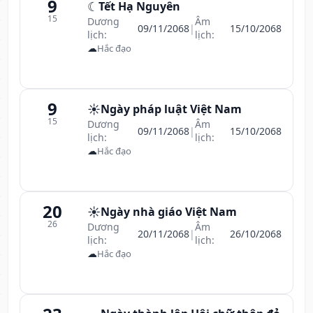
9
☾
Tết Hạ Nguyên
15
Dương
Âm
09/11/2068
|
15/10/2068
lịch:
lịch:
☁
Hắc đạo
9
☀️
Ngày pháp luật Việt Nam
15
Dương
Âm
09/11/2068
|
15/10/2068
lịch:
lịch:
☁
Hắc đạo
20
☀️
Ngày nhà giáo Việt Nam
26
Dương
Âm
20/11/2068
|
26/10/2068
lịch:
lịch:
☁
Hắc đạo