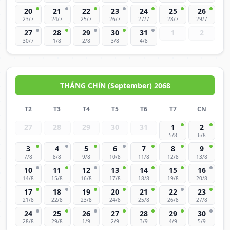
20
21
22
23
24
25
26
23/7
24/7
25/7
26/7
27/7
28/7
29/7
27
28
29
30
31
1
2
30/7
1/8
2/8
3/8
4/8
THÁNG CHíN (September) 2068
T2
T3
T4
T5
T6
T7
CN
27
28
29
30
31
1
2
5/8
6/8
3
4
5
6
7
8
9
7/8
8/8
9/8
10/8
11/8
12/8
13/8
10
11
12
13
14
15
16
14/8
15/8
16/8
17/8
18/8
19/8
20/8
17
18
19
20
21
22
23
21/8
22/8
23/8
24/8
25/8
26/8
27/8
24
25
26
27
28
29
30
28/8
29/8
1/9
2/9
3/9
4/9
5/9