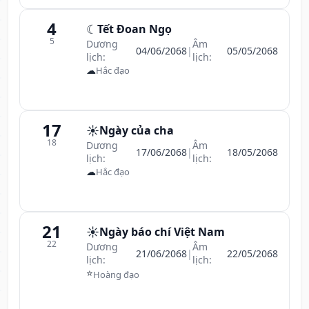
4
☾
Tết Đoan Ngọ
5
Dương
Âm
04/06/2068
|
05/05/2068
lịch:
lịch:
☁
Hắc đạo
17
☀️
Ngày của cha
18
Dương
Âm
17/06/2068
|
18/05/2068
lịch:
lịch:
☁
Hắc đạo
21
☀️
Ngày báo chí Việt Nam
22
Dương
Âm
21/06/2068
|
22/05/2068
lịch:
lịch:
⭐
Hoàng đạo