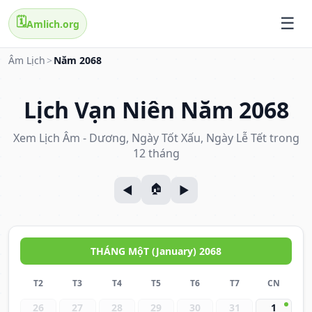
🗓️
Amlich.org
Âm Lịch
>
Năm 2068
Lịch Vạn Niên Năm 2068
Xem Lịch Âm - Dương, Ngày Tốt Xấu, Ngày Lễ Tết trong
12 tháng
THÁNG MộT (January) 2068
T2
T3
T4
T5
T6
T7
CN
26
27
28
29
30
31
1