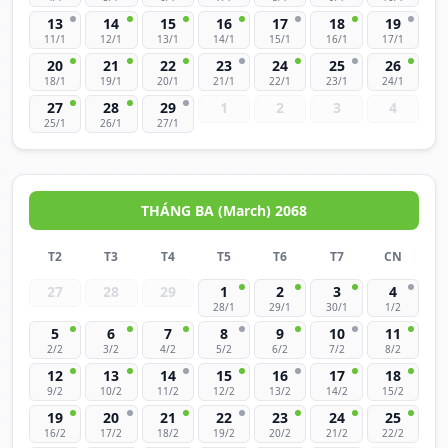
13
14
15
16
17
18
19
11/1
12/1
13/1
14/1
15/1
16/1
17/1
20
21
22
23
24
25
26
18/1
19/1
20/1
21/1
22/1
23/1
24/1
27
28
29
1
2
3
4
25/1
26/1
27/1
THÁNG BA (March) 2068
T2
T3
T4
T5
T6
T7
CN
27
28
29
1
2
3
4
28/1
29/1
30/1
1/2
5
6
7
8
9
10
11
2/2
3/2
4/2
5/2
6/2
7/2
8/2
12
13
14
15
16
17
18
9/2
10/2
11/2
12/2
13/2
14/2
15/2
19
20
21
22
23
24
25
16/2
17/2
18/2
19/2
20/2
21/2
22/2