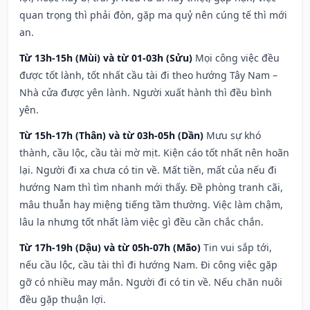
quan trọng thì phải đòn, gặp ma quỷ nên cúng tế thì mới
an.
Từ 13h-15h (Mùi) và từ 01-03h (Sửu)
Mọi công việc đều
được tốt lành, tốt nhất cầu tài đi theo hướng Tây Nam –
Nhà cửa được yên lành. Người xuất hành thì đều bình
yên.
Từ 15h-17h (Thân) và từ 03h-05h (Dần)
Mưu sự khó
thành, cầu lộc, cầu tài mờ mịt. Kiện cáo tốt nhất nên hoãn
lại. Người đi xa chưa có tin về. Mất tiền, mất của nếu đi
hướng Nam thì tìm nhanh mới thấy. Đề phòng tranh cãi,
mâu thuẫn hay miệng tiếng tầm thường. Việc làm chậm,
lâu la nhưng tốt nhất làm việc gì đều cần chắc chắn.
Từ 17h-19h (Dậu) và từ 05h-07h (Mão)
Tin vui sắp tới,
nếu cầu lộc, cầu tài thì đi hướng Nam. Đi công việc gặp
gỡ có nhiều may mắn. Người đi có tin về. Nếu chăn nuôi
đều gặp thuận lợi.