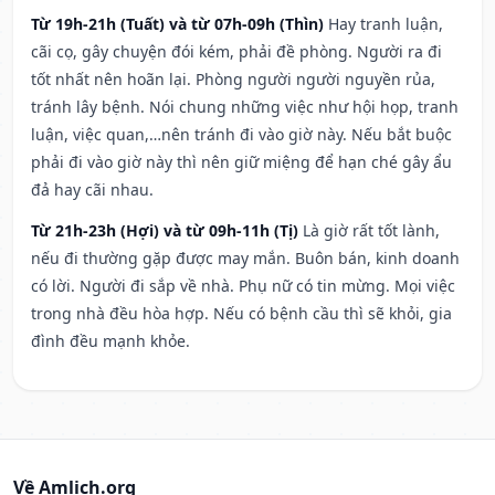
Từ 19h-21h (Tuất) và từ 07h-09h (Thìn)
Hay tranh luận,
cãi cọ, gây chuyện đói kém, phải đề phòng. Người ra đi
tốt nhất nên hoãn lại. Phòng người người nguyền rủa,
tránh lây bệnh. Nói chung những việc như hội họp, tranh
luận, việc quan,…nên tránh đi vào giờ này. Nếu bắt buộc
phải đi vào giờ này thì nên giữ miệng để hạn ché gây ẩu
đả hay cãi nhau.
Từ 21h-23h (Hợi) và từ 09h-11h (Tị)
Là giờ rất tốt lành,
nếu đi thường gặp được may mắn. Buôn bán, kinh doanh
có lời. Người đi sắp về nhà. Phụ nữ có tin mừng. Mọi việc
trong nhà đều hòa hợp. Nếu có bệnh cầu thì sẽ khỏi, gia
đình đều mạnh khỏe.
Về Amlich.org