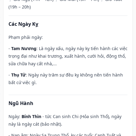
(19h – 20h)
Các Ngày Kỵ
Phạm phải ngày:
-
Tam Nương
: Là ngày xấu, ngày này kỵ tiến hành các việc
trọng đại như khai trương, xuất hành, cưới hỏi, động thổ,
sửa chữa hay cất nhà,...
-
Thụ Tử
: Ngày này trăm sự đều kỵ không nên tiến hành
bất cứ việc gì.
Ngũ Hành
Ngày:
Bính Thìn
- tức Can sinh Chi (Hỏa sinh Thổ), ngày
này là ngày cát (bảo nhật).
- Nạp âm: Ngày Sa Trung Thổ, kỵ các tuổi: Canh Tuất và