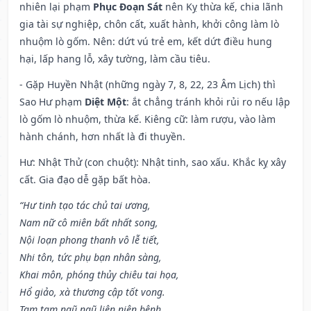
nhiên lại phạm
Phục Đoạn Sát
nên Kỵ thừa kế, chia lãnh
gia tài sự nghiệp, chôn cất, xuất hành, khởi công làm lò
nhuộm lò gốm. Nên: dứt vú trẻ em, kết dứt điều hung
hại, lấp hang lỗ, xây tường, làm cầu tiêu.
- Gặp Huyền Nhật (những ngày 7, 8, 22, 23 Âm Lịch) thì
Sao Hư phạm
Diệt Một
: ắt chẳng tránh khỏi rủi ro nếu lập
lò gốm lò nhuộm, thừa kế. Kiêng cữ: làm rượu, vào làm
hành chánh, hơn nhất là đi thuyền.
Hư: Nhật Thử (con chuột): Nhật tinh, sao xấu. Khắc kỵ xây
cất. Gia đạo dễ gặp bất hòa.
“Hư tinh tạo tác chủ tai ương,
Nam nữ cô miên bất nhất song,
Nội loạn phong thanh vô lễ tiết,
Nhi tôn, tức phụ bạn nhân sàng,
Khai môn, phóng thủy chiêu tai họa,
Hổ giảo, xà thương cập tốt vong.
Tam tam ngũ ngũ liên niên bệnh,