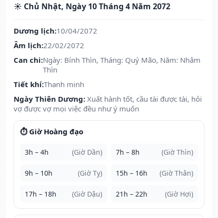
☀️ Chủ Nhật, Ngày 10 Tháng 4 Năm 2072
Dương lịch:
10/04/2072
Âm lịch:
22/02/2072
Can chi:
Ngày: Bính Thìn, Tháng: Quý Mão, Năm: Nhâm
Thìn
Tiết khí:
Thanh minh
Ngày Thiên Dương:
Xuất hành tốt, cầu tài được tài, hỏi
vợ được vợ mọi việc đều như ý muốn
⏱️ Giờ Hoàng đạo
3h – 4h
(Giờ Dần)
7h – 8h
(Giờ Thìn)
9h – 10h
(Giờ Tỵ)
15h – 16h
(Giờ Thân)
17h – 18h
(Giờ Dậu)
21h – 22h
(Giờ Hợi)