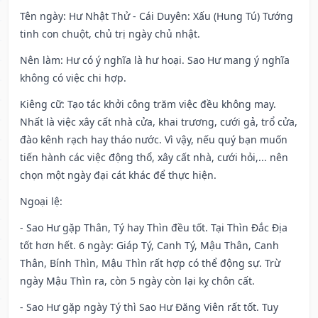
Tên ngày
: Hư Nhật Thử - Cái Duyên: Xấu (Hung Tú) Tướng
tinh con chuột, chủ trị ngày chủ nhật.
Nên làm
: Hư có ý nghĩa là hư hoại. Sao Hư mang ý nghĩa
không có việc chi hợp.
Kiêng cữ
: Tạo tác khởi công trăm việc đều không may.
Nhất là việc xây cất nhà cửa, khai trương, cưới gả, trổ cửa,
đào kênh rạch hay tháo nước. Vì vậy, nếu quý bạn muốn
tiến hành các việc động thổ, xây cất nhà, cưới hỏi,... nên
chọn một ngày đại cát khác để thực hiện.
Ngoại lệ
:
- Sao Hư gặp Thân, Tý hay Thìn đều tốt. Tại Thìn Đắc Địa
tốt hơn hết. 6 ngày: Giáp Tý, Canh Tý, Mậu Thân, Canh
Thân, Bính Thìn, Mậu Thìn rất hợp có thể động sự. Trừ
ngày Mậu Thìn ra, còn 5 ngày còn lại kỵ chôn cất.
- Sao Hư gặp ngày Tý thì Sao Hư Đăng Viên rất tốt. Tuy