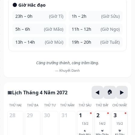
🌑 Giờ Hắc đạo
23h – 0h
(Giờ Tí)
1h – 2h
(Giờ Sửu)
5h – 6h
(Giờ Mão)
11h – 12h
(Giờ Ngọ)
13h – 14h
(Giờ Mùi)
19h – 20h
(Giờ Tuất)
Càng trưởng thành, càng trầm lặng.
— Khuyết Danh
Lịch Tháng 4 Năm 2072
THỨ HAI
THỨ BA
THỨ TƯ
THỨ NĂM
THỨ SÁU
THỨ BẢY
CHỦ NHẬT
28
29
30
31
1
2
3
13/2
14/2
15/2
🐐
🐒
🐓
Đinh Mùi
Mậu Thân
Kỷ Dậu