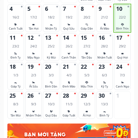
4
5
6
7
8
9
10
16/2
17/2
18/2
19/2
20/2
21/2
22/2
🐕
🐖
🐀
🐂
🐅
🐈
🐉
Canh Tuất
Tân Hợi
Nhâm Tý
Quý Sửu
Giáp Dần
Ất Mão
Bính Thìn
11
12
13
14
15
16
17
23/2
24/2
25/2
26/2
27/2
28/2
29/2
🐍
🐎
🐐
🐒
🐓
🐕
🐖
Đinh Tỵ
Mậu Ngọ
Kỷ Mùi
Canh Thân
Tân Dậu
Nhâm Tuất
Quý Hợi
18
19
20
21
22
23
24
1/3
2/3
3/3
4/3
5/3
6/3
7/3
🐀
🐂
🐅
🐈
🐉
🐍
🐎
Giáp Tý
Ất Sửu
Bính Dần
Đinh Mão
Mậu Thìn
Kỷ Tỵ
Canh Ngọ
25
26
27
28
29
30
1
8/3
9/3
10/3
11/3
12/3
13/3
🐐
🐒
🐓
🐕
🐖
🐀
Tân Mùi
Nhâm Thân
Quý Dậu
Giáp Tuất
Ất Hợi
Bính Tý