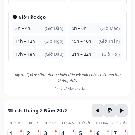
🌑 Giờ Hắc đạo
3h – 4h
(Giờ Dần)
5h – 6h
(Giờ Mão)
11h – 12h
(Giờ Ngọ)
15h – 16h
(Giờ Thân)
17h – 18h
(Giờ Dậu)
21h – 22h
(Giờ Hợi)
Hãy tử tế, vì ai cũng đang chiến đấu với một cuộc chiến mà bạn
không thấy.
— Philo of Alexandria
Lịch Tháng 2 Năm 2072
THỨ HAI
THỨ BA
THỨ TƯ
THỨ NĂM
THỨ SÁU
THỨ BẢY
CHỦ NHẬT
1
2
3
4
5
6
7