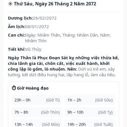
☀️ Thứ Sáu, Ngày 26 Tháng 2 Năm 2072
Dương lịch:
26/02/2072
Âm lịch:
08/01/2072
Can chi:
Ngày: Nhâm Thân, Tháng: Nhâm Dần, Năm:
Nhâm Thìn
Tiết khí:
Vũ Thủy
Ngày Thân là Phục Đoạn Sát kỵ những việc thừa kế,
chia lãnh gia tài, chôn cất, việc xuất hành, khởi
công lập lò gốm, lò nhuộm. Nên:
Dứt vú trẻ em, xây
tường, kết dứt điều hung hại, lấp hang lỗ, làm cầu tiêu.
⏱️ Giờ Hoàng đạo
23h – 0h
(Giờ Tí)
1h – 2h
(Giờ Sửu)
7h – 8h
(Giờ Thìn)
9h – 10h
(Giờ Tỵ)
13h – 14h
(Giờ Mùi)
19h – 20h
(Giờ Tuất)