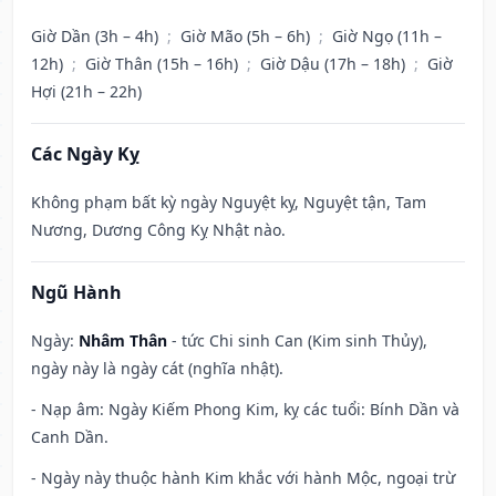
Giờ Dần (3h – 4h)
;
Giờ Mão (5h – 6h)
;
Giờ Ngọ (11h –
12h)
;
Giờ Thân (15h – 16h)
;
Giờ Dậu (17h – 18h)
;
Giờ
Hợi (21h – 22h)
Các Ngày Kỵ
Không phạm bất kỳ ngày Nguyệt kỵ, Nguyệt tận, Tam
Nương, Dương Công Kỵ Nhật nào.
Ngũ Hành
Ngày:
Nhâm Thân
- tức Chi sinh Can (Kim sinh Thủy),
ngày này là ngày cát (nghĩa nhật).
- Nạp âm: Ngày Kiếm Phong Kim, kỵ các tuổi: Bính Dần và
Canh Dần.
- Ngày này thuộc hành Kim khắc với hành Mộc, ngoại trừ