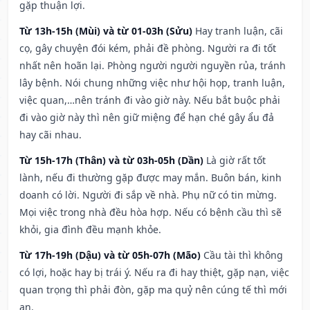
gặp thuận lợi.
Từ 13h-15h (Mùi) và từ 01-03h (Sửu)
Hay tranh luận, cãi
cọ, gây chuyện đói kém, phải đề phòng. Người ra đi tốt
nhất nên hoãn lại. Phòng người người nguyền rủa, tránh
lây bệnh. Nói chung những việc như hội họp, tranh luận,
việc quan,…nên tránh đi vào giờ này. Nếu bắt buộc phải
đi vào giờ này thì nên giữ miệng để hạn ché gây ẩu đả
hay cãi nhau.
Từ 15h-17h (Thân) và từ 03h-05h (Dần)
Là giờ rất tốt
lành, nếu đi thường gặp được may mắn. Buôn bán, kinh
doanh có lời. Người đi sắp về nhà. Phụ nữ có tin mừng.
Mọi việc trong nhà đều hòa hợp. Nếu có bệnh cầu thì sẽ
khỏi, gia đình đều mạnh khỏe.
Từ 17h-19h (Dậu) và từ 05h-07h (Mão)
Cầu tài thì không
có lợi, hoặc hay bị trái ý. Nếu ra đi hay thiệt, gặp nạn, việc
quan trọng thì phải đòn, gặp ma quỷ nên cúng tế thì mới
an.