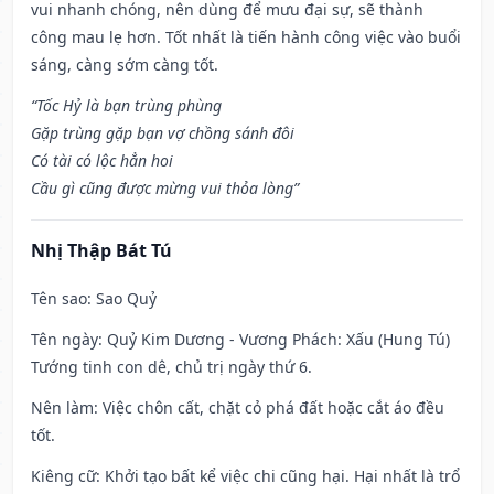
vui nhanh chóng, nên dùng để mưu đại sự, sẽ thành
công mau lẹ hơn. Tốt nhất là tiến hành công việc vào buổi
sáng, càng sớm càng tốt.
“Tốc Hỷ là bạn trùng phùng
Gặp trùng gặp bạn vợ chồng sánh đôi
Có tài có lộc hẳn hoi
Cầu gì cũng được mừng vui thỏa lòng”
Nhị Thập Bát Tú
Tên sao
: Sao Quỷ
Tên ngày
: Quỷ Kim Dương - Vương Phách: Xấu (Hung Tú)
Tướng tinh con dê, chủ trị ngày thứ 6.
Nên làm
: Việc chôn cất, chặt cỏ phá đất hoặc cắt áo đều
tốt.
Kiêng cữ
: Khởi tạo bất kể việc chi cũng hại. Hại nhất là trổ