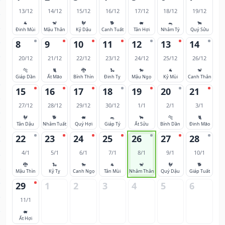
13/12
14/12
15/12
16/12
17/12
18/12
19/12
🐐
🐒
🐓
🐕
🐖
🐀
🐂
Đinh Mùi
Mậu Thân
Kỷ Dậu
Canh Tuất
Tân Hợi
Nhâm Tý
Quý Sửu
8
9
10
11
12
13
14
20/12
21/12
22/12
23/12
24/12
25/12
26/12
🐅
🐈
🐉
🐍
🐎
🐐
🐒
Giáp Dần
Ất Mão
Bính Thìn
Đinh Tỵ
Mậu Ngọ
Kỷ Mùi
Canh Thân
15
16
17
18
19
20
21
27/12
28/12
29/12
30/12
1/1
2/1
3/1
🐓
🐕
🐖
🐀
🐂
🐅
🐈
Tân Dậu
Nhâm Tuất
Quý Hợi
Giáp Tý
Ất Sửu
Bính Dần
Đinh Mão
22
23
24
25
26
27
28
4/1
5/1
6/1
7/1
8/1
9/1
10/1
🐉
🐍
🐎
🐐
🐒
🐓
🐕
Mậu Thìn
Kỷ Tỵ
Canh Ngọ
Tân Mùi
Nhâm Thân
Quý Dậu
Giáp Tuất
29
1
2
3
4
5
6
11/1
🐖
Ất Hợi