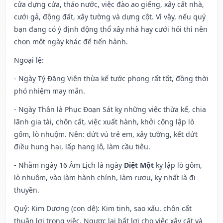
cửa dựng cửa, tháo nước, việc đào ao giếng, xây cất nhà,
cưới gả, động đất, xây tường và dựng cột. Vì vậy, nếu quý
bạn đang có ý định động thổ xây nhà hay cưới hỏi thì nên
chọn một ngày khác để tiến hành.
Ngoại lệ
:
- Ngày Tý Đăng Viên thừa kế tước phong rất tốt, đồng thời
phó nhiệm may mắn.
- Ngày Thân là Phục Đoạn Sát kỵ những việc thừa kế, chia
lãnh gia tài, chôn cất, việc xuất hành, khởi công lập lò
gốm, lò nhuộm. Nên: dứt vú trẻ em, xây tường, kết dứt
điều hung hại, lấp hang lỗ, làm cầu tiêu.
- Nhằm ngày 16 Âm Lịch là ngày
Diệt Một
kỵ lập lò gốm,
lò nhuộm, vào làm hành chính, làm rượu, kỵ nhất là đi
thuyền.
Quỷ: Kim Dương (con dê): Kim tinh, sao xấu. chôn cất
thuận lợi trong việc. Ngược lại bất lợi cho việc xây cất và