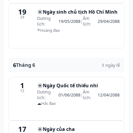
19
☀️
Ngày sinh chủ tịch Hồ Chí Minh
29
Dương
Âm
19/05/2088
|
29/04/2088
lịch:
lịch:
⭐
Hoàng đạo
6
Tháng 6
5 ngày lễ
1
☀️
Ngày Quốc tế thiếu nhi
12
Dương
Âm
01/06/2088
|
12/04/2088
lịch:
lịch:
☁
Hắc đạo
17
☀️
Ngày của cha