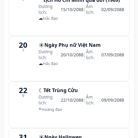
tịch Hồ Chí Minh qua đời (1969)
Dương
Âm
15/10/2088
|
02/09/2088
lịch:
lịch:
☁
Hắc đạo
20
☀️
Ngày Phụ nữ Việt Nam
7
Dương
Âm
20/10/2088
|
07/09/2088
lịch:
lịch:
☁
Hắc đạo
22
☾
Tết Trùng Cửu
9
Dương
Âm
22/10/2088
|
09/09/2088
lịch:
lịch:
⭐
Hoàng đạo
31
☀️
Ngày Hallowen