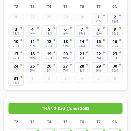
T2
T3
T4
T5
T6
T7
CN
26
27
28
29
30
1
2
11/4
12/4
3
4
5
6
7
8
9
13/4
14/4
15/4
16/4
17/4
18/4
19/4
10
11
12
13
14
15
16
20/4
21/4
22/4
23/4
24/4
25/4
26/4
17
18
19
20
21
22
23
27/4
28/4
29/4
30/4
1/4
2/4
3/4
24
25
26
27
28
29
30
4/4
5/4
6/4
7/4
8/4
9/4
10/4
31
1
2
3
4
5
6
11/4
THÁNG SáU (June) 2088
T2
T3
T4
T5
T6
T7
CN