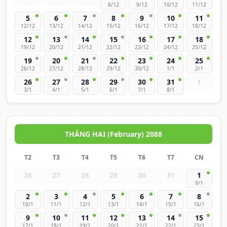
8/12
9/12
10/12
11/12
5
6
7
8
9
10
11
12/12
13/12
14/12
15/12
16/12
17/12
18/12
12
13
14
15
16
17
18
19/12
20/12
21/12
22/12
23/12
24/12
25/12
19
20
21
22
23
24
25
26/12
27/12
28/12
29/12
30/12
1/1
2/1
26
27
28
29
30
31
1
3/1
4/1
5/1
6/1
7/1
8/1
THÁNG HAI (February) 2088
T2
T3
T4
T5
T6
T7
CN
26
27
28
29
30
31
1
9/1
2
3
4
5
6
7
8
10/1
11/1
12/1
13/1
14/1
15/1
16/1
9
10
11
12
13
14
15
17/1
18/1
19/1
20/1
21/1
22/1
23/1