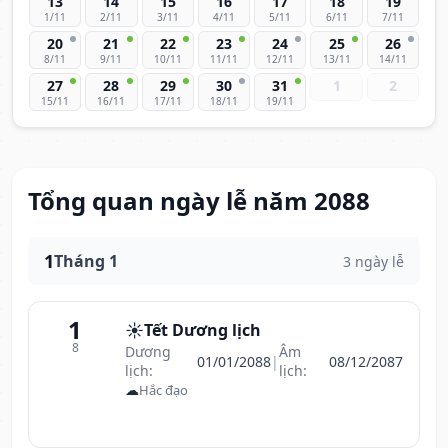
13
14
15
16
17
18
19
1/11
2/11
3/11
4/11
5/11
6/11
7/11
20
21
22
23
24
25
26
8/11
9/11
10/11
11/11
12/11
13/11
14/11
27
28
29
30
31
1
2
15/11
16/11
17/11
18/11
19/11
Tổng quan ngày lễ năm 2088
1
Tháng 1
3 ngày lễ
1
☀️
Tết Dương lịch
8
Dương
Âm
01/01/2088
|
08/12/2087
lịch:
lịch:
☁
Hắc đạo