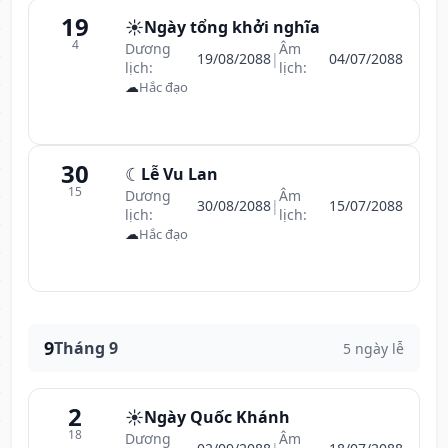
19
☀️
Ngày tổng khởi nghĩa
4
Dương
Âm
19/08/2088
|
04/07/2088
lịch:
lịch:
☁
Hắc đạo
30
☾
Lễ Vu Lan
15
Dương
Âm
30/08/2088
|
15/07/2088
lịch:
lịch:
☁
Hắc đạo
9
Tháng 9
5 ngày lễ
2
☀️
Ngày Quốc Khánh
18
Dương
Âm