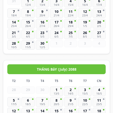
31
1
2
3
4
5
6
12/4
13/4
14/4
15/4
16/4
17/4
7
8
9
10
11
12
13
18/4
19/4
20/4
21/4
22/4
23/4
24/4
14
15
16
17
18
19
20
25/4
26/4
27/4
28/4
29/4
1/5
2/5
21
22
23
24
25
26
27
3/5
4/5
5/5
6/5
7/5
8/5
9/5
28
29
30
1
2
3
4
10/5
11/5
12/5
THÁNG BảY (July) 2088
T2
T3
T4
T5
T6
T7
CN
28
29
30
1
2
3
4
13/5
14/5
15/5
16/5
5
6
7
8
9
10
11
17/5
18/5
19/5
20/5
21/5
22/5
23/5
12
13
14
15
16
17
18