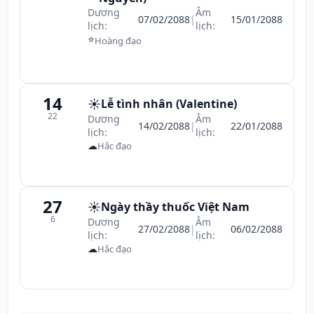
Dương
Âm
07/02/2088
|
15/01/2088
lịch:
lịch:
⭐
Hoàng đạo
14
☀️
Lễ tình nhân (Valentine)
22
Dương
Âm
14/02/2088
|
22/01/2088
lịch:
lịch:
☁
Hắc đạo
27
☀️
Ngày thầy thuốc Việt Nam
6
Dương
Âm
27/02/2088
|
06/02/2088
lịch:
lịch:
☁
Hắc đạo