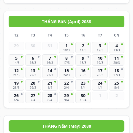
THÁNG BốN (April) 2088
T2
T3
T4
T5
T6
T7
CN
29
30
31
1
2
3
4
10/3
11/3
12/3
13/3
5
6
7
8
9
10
11
14/3
15/3
16/3
17/3
18/3
19/3
20/3
12
13
14
15
16
17
18
21/3
22/3
23/3
24/3
25/3
26/3
27/3
19
20
21
22
23
24
25
28/3
29/3
1/4
2/4
3/4
4/4
5/4
26
27
28
29
30
1
2
6/4
7/4
8/4
9/4
10/4
THÁNG NăM (May) 2088