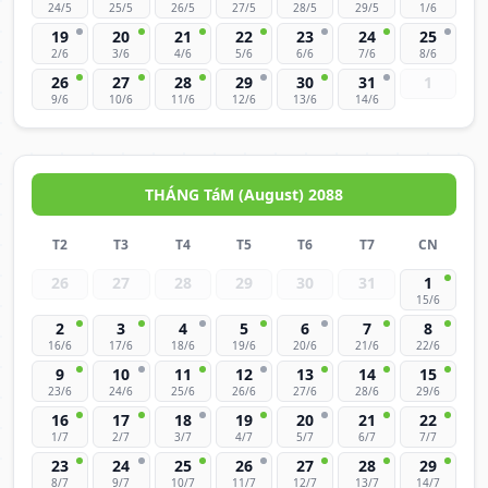
24/5
25/5
26/5
27/5
28/5
29/5
1/6
19
20
21
22
23
24
25
2/6
3/6
4/6
5/6
6/6
7/6
8/6
26
27
28
29
30
31
1
9/6
10/6
11/6
12/6
13/6
14/6
THÁNG TáM (August) 2088
T2
T3
T4
T5
T6
T7
CN
26
27
28
29
30
31
1
15/6
2
3
4
5
6
7
8
16/6
17/6
18/6
19/6
20/6
21/6
22/6
9
10
11
12
13
14
15
23/6
24/6
25/6
26/6
27/6
28/6
29/6
16
17
18
19
20
21
22
1/7
2/7
3/7
4/7
5/7
6/7
7/7
23
24
25
26
27
28
29
8/7
9/7
10/7
11/7
12/7
13/7
14/7