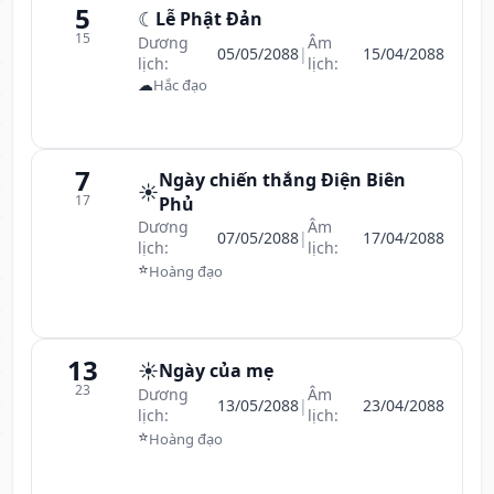
5
☾
Lễ Phật Đản
15
Dương
Âm
05/05/2088
|
15/04/2088
lịch:
lịch:
☁
Hắc đạo
7
Ngày chiến thắng Điện Biên
☀️
17
Phủ
Dương
Âm
07/05/2088
|
17/04/2088
lịch:
lịch:
⭐
Hoàng đạo
13
☀️
Ngày của mẹ
23
Dương
Âm
13/05/2088
|
23/04/2088
lịch:
lịch:
⭐
Hoàng đạo