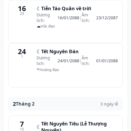
16
☾
Tiễn Táo Quân về trời
23
Dương
Âm
16/01/2088
|
23/12/2087
lịch:
lịch:
☁
Hắc đạo
24
☾
Tết Nguyên Đán
1
Dương
Âm
24/01/2088
|
01/01/2088
lịch:
lịch:
⭐
Hoàng đạo
2
Tháng 2
3 ngày lễ
7
Tết Nguyên Tiêu (Lễ Thượng
☾
15
Nguyên)