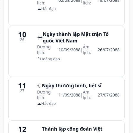
02/09/2088
|
18/07/2088
lịch:
lịch:
☁
Hắc đạo
10
Ngày thành lập Mặt trận Tổ
☀️
26
quốc Việt Nam
Dương
Âm
10/09/2088
|
26/07/2088
lịch:
lịch:
⭐
Hoàng đạo
11
☾
Ngày thương binh, liệt sĩ
27
Dương
Âm
11/09/2088
|
27/07/2088
lịch:
lịch:
☁
Hắc đạo
12
Thành lập công đoàn Việt