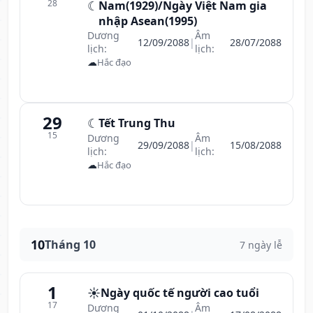
28
☾
Nam(1929)/Ngày Việt Nam gia
nhập Asean(1995)
Dương
Âm
12/09/2088
|
28/07/2088
lịch:
lịch:
☁
Hắc đạo
29
☾
Tết Trung Thu
15
Dương
Âm
29/09/2088
|
15/08/2088
lịch:
lịch:
☁
Hắc đạo
10
Tháng 10
7 ngày lễ
1
☀️
Ngày quốc tế người cao tuổi
17
Dương
Âm