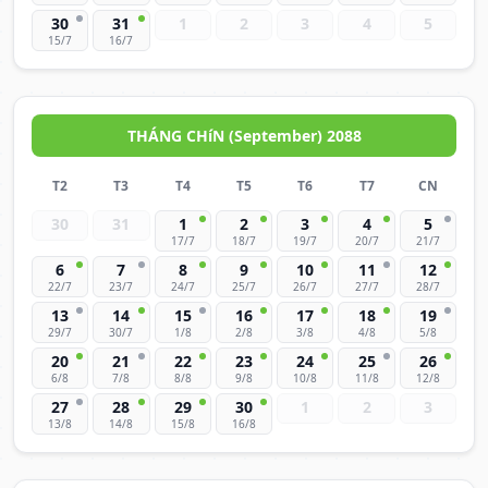
30
31
1
2
3
4
5
15/7
16/7
THÁNG CHíN (September) 2088
T2
T3
T4
T5
T6
T7
CN
30
31
1
2
3
4
5
17/7
18/7
19/7
20/7
21/7
6
7
8
9
10
11
12
22/7
23/7
24/7
25/7
26/7
27/7
28/7
13
14
15
16
17
18
19
29/7
30/7
1/8
2/8
3/8
4/8
5/8
20
21
22
23
24
25
26
6/8
7/8
8/8
9/8
10/8
11/8
12/8
27
28
29
30
1
2
3
13/8
14/8
15/8
16/8