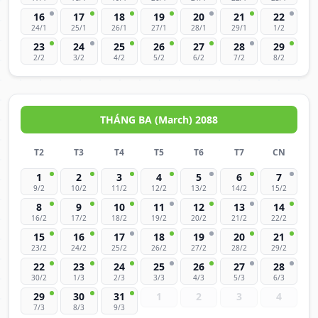
16
17
18
19
20
21
22
24/1
25/1
26/1
27/1
28/1
29/1
1/2
23
24
25
26
27
28
29
2/2
3/2
4/2
5/2
6/2
7/2
8/2
THÁNG BA (March) 2088
T2
T3
T4
T5
T6
T7
CN
1
2
3
4
5
6
7
9/2
10/2
11/2
12/2
13/2
14/2
15/2
8
9
10
11
12
13
14
16/2
17/2
18/2
19/2
20/2
21/2
22/2
15
16
17
18
19
20
21
23/2
24/2
25/2
26/2
27/2
28/2
29/2
22
23
24
25
26
27
28
30/2
1/3
2/3
3/3
4/3
5/3
6/3
29
30
31
1
2
3
4
7/3
8/3
9/3