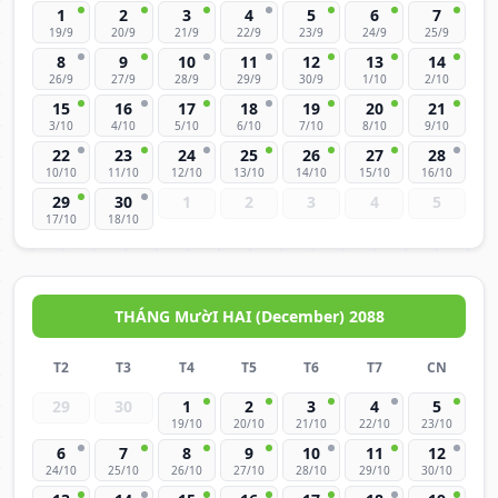
1
2
3
4
5
6
7
19/9
20/9
21/9
22/9
23/9
24/9
25/9
8
9
10
11
12
13
14
26/9
27/9
28/9
29/9
30/9
1/10
2/10
15
16
17
18
19
20
21
3/10
4/10
5/10
6/10
7/10
8/10
9/10
22
23
24
25
26
27
28
10/10
11/10
12/10
13/10
14/10
15/10
16/10
29
30
1
2
3
4
5
17/10
18/10
THÁNG MườI HAI (December) 2088
T2
T3
T4
T5
T6
T7
CN
29
30
1
2
3
4
5
19/10
20/10
21/10
22/10
23/10
6
7
8
9
10
11
12
24/10
25/10
26/10
27/10
28/10
29/10
30/10