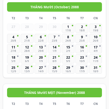
THÁNG MườI (October) 2088
T2
T3
T4
T5
T6
T7
CN
27
28
29
30
1
2
3
17/8
18/8
19/8
4
5
6
7
8
9
10
20/8
21/8
22/8
23/8
24/8
25/8
26/8
11
12
13
14
15
16
17
27/8
28/8
29/8
1/9
2/9
3/9
4/9
18
19
20
21
22
23
24
5/9
6/9
7/9
8/9
9/9
10/9
11/9
25
26
27
28
29
30
31
12/9
13/9
14/9
15/9
16/9
17/9
18/9
THÁNG MườI MộT (November) 2088
T2
T3
T4
T5
T6
T7
CN