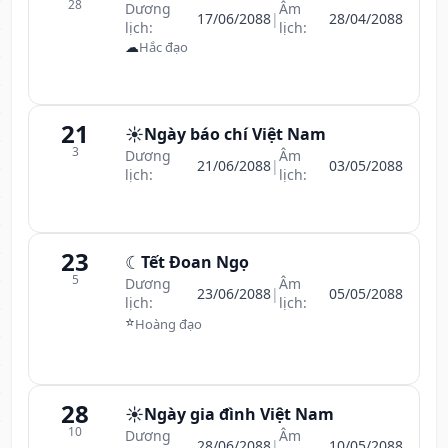
28
Dương
Âm
17/06/2088
|
28/04/2088
lịch:
lịch:
☁
Hắc đạo
21
☀️
Ngày báo chí Việt Nam
3
Dương
Âm
21/06/2088
|
03/05/2088
lịch:
lịch:
23
☾
Tết Đoan Ngọ
5
Dương
Âm
23/06/2088
|
05/05/2088
lịch:
lịch:
⭐
Hoàng đạo
28
☀️
Ngày gia đình Việt Nam
10
Dương
Âm
28/06/2088
|
10/05/2088