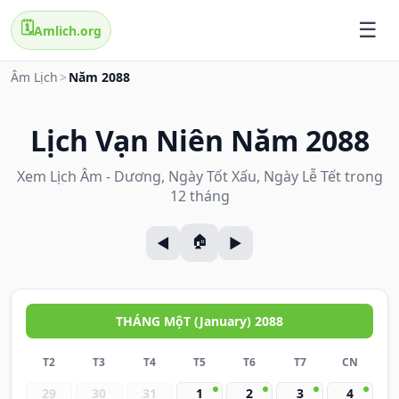
🗓️
Amlich.org
Âm Lịch
>
Năm 2088
Lịch Vạn Niên Năm 2088
Xem Lịch Âm - Dương, Ngày Tốt Xấu, Ngày Lễ Tết trong
12 tháng
THÁNG MộT (January) 2088
T2
T3
T4
T5
T6
T7
CN
29
30
31
1
2
3
4