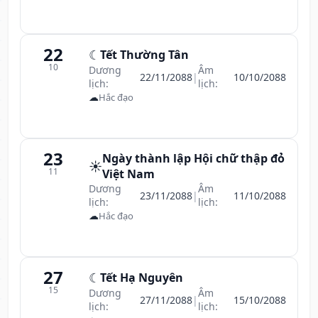
22
☾
Tết Thường Tân
10
Dương
Âm
22/11/2088
|
10/10/2088
lịch:
lịch:
☁
Hắc đạo
23
Ngày thành lập Hội chữ thập đỏ
☀️
11
Việt Nam
Dương
Âm
23/11/2088
|
11/10/2088
lịch:
lịch:
☁
Hắc đạo
27
☾
Tết Hạ Nguyên
15
Dương
Âm
27/11/2088
|
15/10/2088
lịch:
lịch: