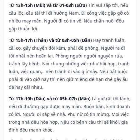
Từ 13h-15h (Mùi) và từ 01-03h (Sửu)
Tin vui sắp tới, nếu
cầu lộc, cầu tài thì đi hướng Nam. Đi công việc gặp gỡ có
nhiều may mắn. Người đi có tin về. Nếu chăn nuôi đều
gặp thuận lợi.
Từ 15h-17h (Thân) và từ 03h-05h (Dần)
Hay tranh luận,
cãi cọ, gây chuyện đói kém, phải đề phòng. Người ra đi
tốt nhất nên hoãn lại. Phòng người người nguyền rủa,
tránh lây bệnh. Nói chung những việc như hội họp, tranh
luận, việc quan,…nên tránh đi vào giờ này. Nếu bắt buộc
phải đi vào giờ này thì nên giữ miệng để hạn ché gây ẩu
đả hay cãi nhau.
Từ 17h-19h (Dậu) và từ 05h-07h (Mão)
Là giờ rất tốt lành,
nếu đi thường gặp được may mắn. Buôn bán, kinh doanh
có lời. Người đi sắp về nhà. Phụ nữ có tin mừng. Mọi việc
trong nhà đều hòa hợp. Nếu có bệnh cầu thì sẽ khỏi, gia
đình đều mạnh khỏe.