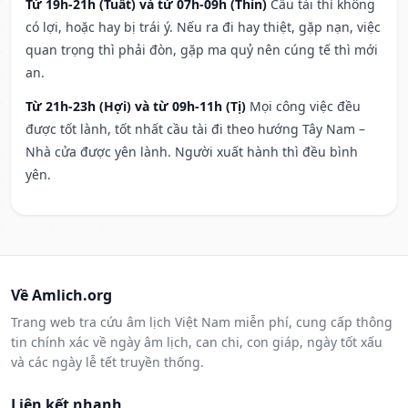
Từ 19h-21h (Tuất) và từ 07h-09h (Thìn)
Cầu tài thì không
có lợi, hoặc hay bị trái ý. Nếu ra đi hay thiệt, gặp nạn, việc
quan trọng thì phải đòn, gặp ma quỷ nên cúng tế thì mới
an.
Từ 21h-23h (Hợi) và từ 09h-11h (Tị)
Mọi công việc đều
được tốt lành, tốt nhất cầu tài đi theo hướng Tây Nam –
Nhà cửa được yên lành. Người xuất hành thì đều bình
yên.
Về Amlich.org
Trang web tra cứu âm lịch Việt Nam miễn phí, cung cấp thông
tin chính xác về ngày âm lịch, can chi, con giáp, ngày tốt xấu
và các ngày lễ tết truyền thống.
Liên kết nhanh