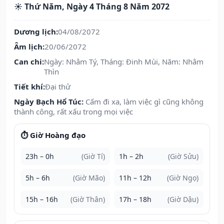
☀️ Thứ Năm, Ngày 4 Tháng 8 Năm 2072
Dương lịch:
04/08/2072
Âm lịch:
20/06/2072
Can chi:
Ngày: Nhâm Tý, Tháng: Đinh Mùi, Năm: Nhâm
Thìn
Tiết khí:
Đại thử
Ngày Bạch Hổ Túc:
Cấm đi xa, làm việc gì cũng không
thành công, rất xấu trong mọi việc
⏱️ Giờ Hoàng đạo
23h – 0h
(Giờ Tí)
1h – 2h
(Giờ Sửu)
5h – 6h
(Giờ Mão)
11h – 12h
(Giờ Ngọ)
15h – 16h
(Giờ Thân)
17h – 18h
(Giờ Dậu)