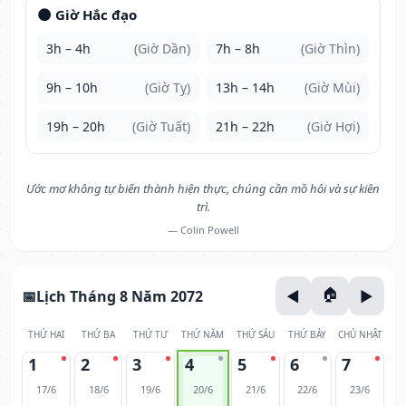
🌑 Giờ Hắc đạo
3h – 4h
(Giờ Dần)
7h – 8h
(Giờ Thìn)
9h – 10h
(Giờ Tỵ)
13h – 14h
(Giờ Mùi)
19h – 20h
(Giờ Tuất)
21h – 22h
(Giờ Hợi)
Ước mơ không tự biến thành hiện thực, chúng cần mồ hôi và sự kiên
trì.
— Colin Powell
Lịch Tháng 8 Năm 2072
THỨ HAI
THỨ BA
THỨ TƯ
THỨ NĂM
THỨ SÁU
THỨ BẢY
CHỦ NHẬT
1
2
3
4
5
6
7
17/6
18/6
19/6
20/6
21/6
22/6
23/6