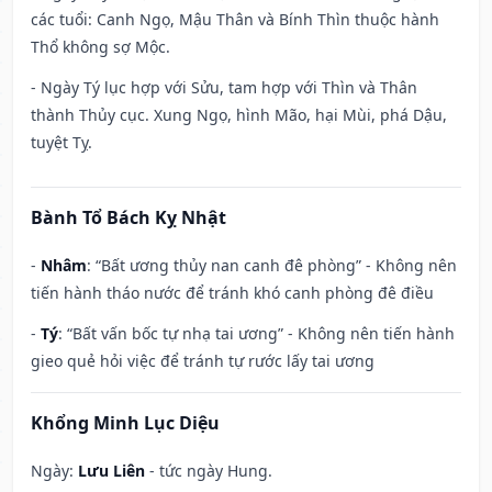
các tuổi: Canh Ngọ, Mậu Thân và Bính Thìn thuộc hành
Thổ không sợ Mộc.
- Ngày Tý lục hợp với Sửu, tam hợp với Thìn và Thân
thành Thủy cục. Xung Ngọ, hình Mão, hại Mùi, phá Dậu,
tuyệt Tỵ.
Bành Tổ Bách Kỵ Nhật
-
Nhâm
: “Bất ương thủy nan canh đê phòng” - Không nên
tiến hành tháo nước để tránh khó canh phòng đê điều
-
Tý
: “Bất vấn bốc tự nhạ tai ương” - Không nên tiến hành
gieo quẻ hỏi việc để tránh tự rước lấy tai ương
Khổng Minh Lục Diệu
Ngày:
Lưu Liên
- tức ngày Hung.