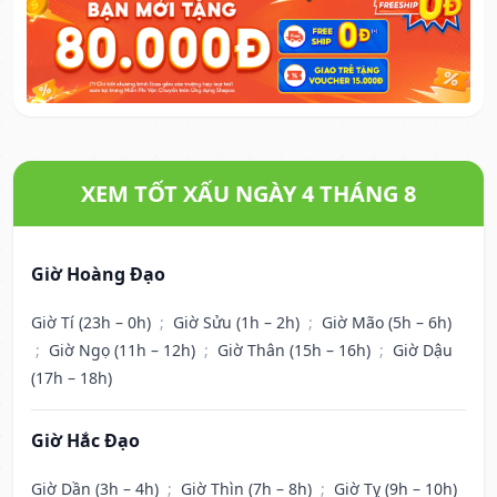
XEM TỐT XẤU NGÀY 4 THÁNG 8
Giờ Hoàng Đạo
Giờ Tí (23h – 0h)
;
Giờ Sửu (1h – 2h)
;
Giờ Mão (5h – 6h)
;
Giờ Ngọ (11h – 12h)
;
Giờ Thân (15h – 16h)
;
Giờ Dậu
(17h – 18h)
Giờ Hắc Đạo
Giờ Dần (3h – 4h)
;
Giờ Thìn (7h – 8h)
;
Giờ Tỵ (9h – 10h)