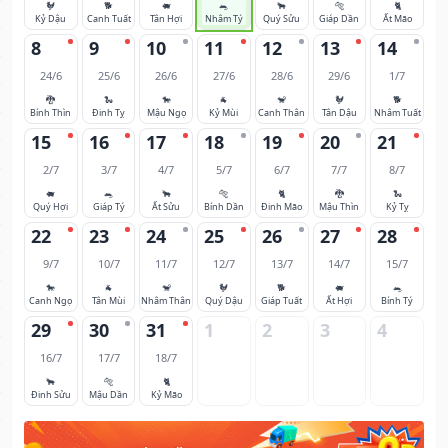
🐓
🐕
🐖
🐀
🐂
🐅
🐈
Kỷ Dậu
Canh Tuất
Tân Hợi
Nhâm Tý
Quý Sửu
Giáp Dần
Ất Mão
8
9
10
11
12
13
14
24/6
25/6
26/6
27/6
28/6
29/6
1/7
🐉
🐍
🐎
🐐
🐒
🐓
🐕
Bính Thìn
Đinh Tỵ
Mậu Ngọ
Kỷ Mùi
Canh Thân
Tân Dậu
Nhâm Tuất
15
16
17
18
19
20
21
2/7
3/7
4/7
5/7
6/7
7/7
8/7
🐖
🐀
🐂
🐅
🐈
🐉
🐍
Quý Hợi
Giáp Tý
Ất Sửu
Bính Dần
Đinh Mão
Mậu Thìn
Kỷ Tỵ
22
23
24
25
26
27
28
9/7
10/7
11/7
12/7
13/7
14/7
15/7
🐎
🐐
🐒
🐓
🐕
🐖
🐀
Canh Ngọ
Tân Mùi
Nhâm Thân
Quý Dậu
Giáp Tuất
Ất Hợi
Bính Tý
29
30
31
1
2
3
4
16/7
17/7
18/7
🐂
🐅
🐈
Đinh Sửu
Mậu Dần
Kỷ Mão