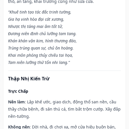
thổ, an táng, khai trương cũng như sửa cửa.
“Khuê tinh tạo tác đắc trinh tường,
Gia hạ vinh hòa đại cát xương,
Nhược thị táng mai âm tốt tử,
Đương niên định chủ lưỡng tam tang.
Khán khán vận kim, hình thương đáo,
Trùng trùng quan sự, chủ ôn hoàng.
Khai môn phóng thủy chiêu tai họa,
Tam niên lưỡng thứ tổn nhi lang.”
Thập Nhị Kiến Trừ
Trực Chấp
Nên làm
: Lập khế ước, giao dịch, động thổ san nền, cầu
thầy chữa bệnh, đi săn thú cá, tìm bắt trộm cướp. Xây đắp
nền-tường.
Không nên
: Dời nhà, đi chơi xa, mở cửa hiệu buôn bán,