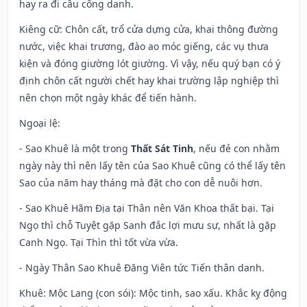
hay ra đi cầu công danh.
Kiêng cữ
: Chôn cất, trổ cửa dựng cửa, khai thông đường
nước, việc khai trương, đào ao móc giếng, các vụ thưa
kiện và đóng giường lót giường. Vì vậy, nếu quý bạn có ý
định chôn cất người chết hay khai trường lập nghiệp thì
nên chọn một ngày khác để tiến hành.
Ngoại lệ
:
- Sao Khuê là một trong
Thất Sát Tinh
, nếu đẻ con nhằm
ngày này thì nên lấy tên của Sao Khuê cũng có thể lấy tên
Sao của năm hay tháng mà đặt cho con dễ nuôi hơn.
- Sao Khuê Hãm Địa tại Thân nên Văn Khoa thất bại. Tại
Ngọ thì chỗ Tuyệt gặp Sanh đắc lợi mưu sự, nhất là gặp
Canh Ngọ. Tại Thìn thì tốt vừa vừa.
- Ngày Thân Sao Khuê Đăng Viên tức Tiến thân danh.
Khuê: Mộc Lang (con sói): Mộc tinh, sao xấu. Khắc kỵ động