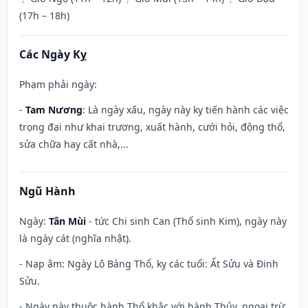
(17h – 18h)
Các Ngày Kỵ
Phạm phải ngày:
-
Tam Nương
: Là ngày xấu, ngày này kỵ tiến hành các việc
trọng đại như khai trương, xuất hành, cưới hỏi, động thổ,
sửa chữa hay cất nhà,...
Ngũ Hành
Ngày:
Tân Mùi
- tức Chi sinh Can (Thổ sinh Kim), ngày này
là ngày cát (nghĩa nhật).
- Nạp âm: Ngày Lộ Bàng Thổ, kỵ các tuổi: Ất Sửu và Đinh
Sửu.
- Ngày này thuộc hành Thổ khắc với hành Thủy, ngoại trừ