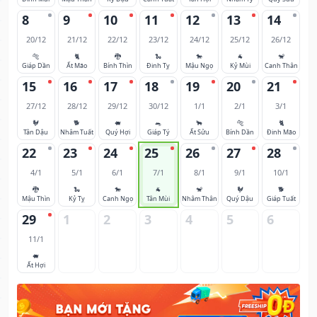
8
9
10
11
12
13
14
20/12
21/12
22/12
23/12
24/12
25/12
26/12
🐅
🐈
🐉
🐍
🐎
🐐
🐒
Giáp Dần
Ất Mão
Bính Thìn
Đinh Tỵ
Mậu Ngọ
Kỷ Mùi
Canh Thân
15
16
17
18
19
20
21
27/12
28/12
29/12
30/12
1/1
2/1
3/1
🐓
🐕
🐖
🐀
🐂
🐅
🐈
Tân Dậu
Nhâm Tuất
Quý Hợi
Giáp Tý
Ất Sửu
Bính Dần
Đinh Mão
22
23
24
25
26
27
28
4/1
5/1
6/1
7/1
8/1
9/1
10/1
🐉
🐍
🐎
🐐
🐒
🐓
🐕
Mậu Thìn
Kỷ Tỵ
Canh Ngọ
Tân Mùi
Nhâm Thân
Quý Dậu
Giáp Tuất
29
1
2
3
4
5
6
11/1
🐖
Ất Hợi