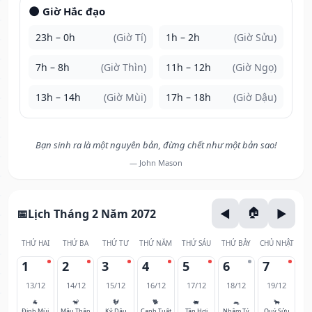
🌑 Giờ Hắc đạo
23h – 0h
(Giờ Tí)
1h – 2h
(Giờ Sửu)
7h – 8h
(Giờ Thìn)
11h – 12h
(Giờ Ngọ)
13h – 14h
(Giờ Mùi)
17h – 18h
(Giờ Dậu)
Bạn sinh ra là một nguyên bản, đừng chết như một bản sao!
— John Mason
Lịch Tháng 2 Năm 2072
THỨ HAI
THỨ BA
THỨ TƯ
THỨ NĂM
THỨ SÁU
THỨ BẢY
CHỦ NHẬT
1
2
3
4
5
6
7
13/12
14/12
15/12
16/12
17/12
18/12
19/12
🐐
🐒
🐓
🐕
🐖
🐀
🐂
Đinh Mùi
Mậu Thân
Kỷ Dậu
Canh Tuất
Tân Hợi
Nhâm Tý
Quý Sửu