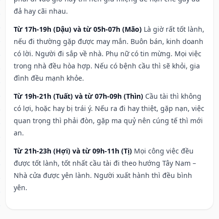
đả hay cãi nhau.
Từ 17h-19h (Dậu) và từ 05h-07h (Mão)
Là giờ rất tốt lành,
nếu đi thường gặp được may mắn. Buôn bán, kinh doanh
có lời. Người đi sắp về nhà. Phụ nữ có tin mừng. Mọi việc
trong nhà đều hòa hợp. Nếu có bệnh cầu thì sẽ khỏi, gia
đình đều mạnh khỏe.
Từ 19h-21h (Tuất) và từ 07h-09h (Thìn)
Cầu tài thì không
có lợi, hoặc hay bị trái ý. Nếu ra đi hay thiệt, gặp nạn, việc
quan trọng thì phải đòn, gặp ma quỷ nên cúng tế thì mới
an.
Từ 21h-23h (Hợi) và từ 09h-11h (Tị)
Mọi công việc đều
được tốt lành, tốt nhất cầu tài đi theo hướng Tây Nam –
Nhà cửa được yên lành. Người xuất hành thì đều bình
yên.