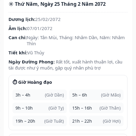
☀️ Thứ Năm, Ngày 25 Tháng 2 Năm 2072
Dương lịch:
25/02/2072
Âm lịch:
07/01/2072
Can chi:
Ngày: Tân Mùi, Tháng: Nhâm Dần, Năm: Nhâm
Thìn
Tiết khí:
Vũ Thủy
Ngày Đường Phong:
Rất tốt, xuất hành thuận lợi, cầu
tài được như ý muốn, gặp quý nhân phù trợ
⏱️ Giờ Hoàng đạo
3h – 4h
(Giờ Dần)
5h – 6h
(Giờ Mão)
9h – 10h
(Giờ Tỵ)
15h – 16h
(Giờ Thân)
19h – 20h
(Giờ Tuất)
21h – 22h
(Giờ Hợi)