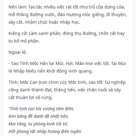
Nên làm
: Tạo tác nhiều việc rất tốt như trổ cửa dựng cửa,
mở thông đường nước, đào mương móc giếng, đi thuyền,
xây cất, nhậm chức hoặc nhập học.
Kiêng cữ
: Làm sanh phần, đóng thọ đường, chôn cất hay
tu bổ mộ phần.
Ngoại lệ
:
- Sao Tỉnh Mộc Hãn tại Mùi, Hợi, Mão mọi việc tốt. Tại Mùi
là Nhập Miếu nên khởi động vinh quang.
Tỉnh: Mộc Can (con chim cú): Mộc tinh, sao tốt. Sự nghiệp
công danh thành đạt, thăng tiến, việc chăn nuôi và xây
cất thuận lợi vô cùng.
“Tỉnh tinh tạo tác vượng tàm điền,
Kim bảng đề danh đệ nhất tiên,
Mai táng, tu phòng kinh tốt tử,
Hốt phong tật nhập hoàng điên tuyền