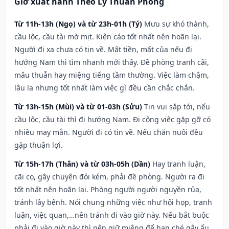
Giờ xuất hành Theo Lý Thuần Phong
Từ 11h-13h (Ngọ) và từ 23h-01h (Tý)
Mưu sự khó thành,
cầu lộc, cầu tài mờ mịt. Kiện cáo tốt nhất nên hoãn lại.
Người đi xa chưa có tin về. Mất tiền, mất của nếu đi
hướng Nam thì tìm nhanh mới thấy. Đề phòng tranh cãi,
mâu thuẫn hay miệng tiếng tầm thường. Việc làm chậm,
lâu la nhưng tốt nhất làm việc gì đều cần chắc chắn.
Từ 13h-15h (Mùi) và từ 01-03h (Sửu)
Tin vui sắp tới, nếu
cầu lộc, cầu tài thì đi hướng Nam. Đi công việc gặp gỡ có
nhiều may mắn. Người đi có tin về. Nếu chăn nuôi đều
gặp thuận lợi.
Từ 15h-17h (Thân) và từ 03h-05h (Dần)
Hay tranh luận,
cãi cọ, gây chuyện đói kém, phải đề phòng. Người ra đi
tốt nhất nên hoãn lại. Phòng người người nguyền rủa,
tránh lây bệnh. Nói chung những việc như hội họp, tranh
luận, việc quan,…nên tránh đi vào giờ này. Nếu bắt buộc
phải đi vào giờ này thì nên giữ miệng để hạn ché gây ẩu