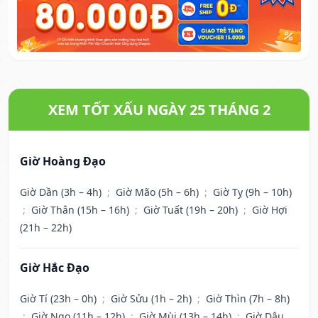
XEM TỐT XẤU NGÀY 25 THÁNG 2
Giờ Hoàng Đạo
Giờ Dần (3h – 4h)
;
Giờ Mão (5h – 6h)
;
Giờ Tỵ (9h – 10h)
;
Giờ Thân (15h – 16h)
;
Giờ Tuất (19h – 20h)
;
Giờ Hợi
(21h – 22h)
Giờ Hắc Đạo
Giờ Tí (23h – 0h)
;
Giờ Sửu (1h – 2h)
;
Giờ Thìn (7h – 8h)
;
Giờ Ngọ (11h – 12h)
;
Giờ Mùi (13h – 14h)
;
Giờ Dậu