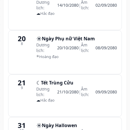
Dương
Âm
14/10/2080
|
02/09/2080
lịch:
lịch:
☁
Hắc đạo
20
☀️
Ngày Phụ nữ Việt Nam
8
Dương
Âm
20/10/2080
|
08/09/2080
lịch:
lịch:
⭐
Hoàng đạo
21
☾
Tết Trùng Cửu
9
Dương
Âm
21/10/2080
|
09/09/2080
lịch:
lịch:
☁
Hắc đạo
31
☀️
Ngày Hallowen