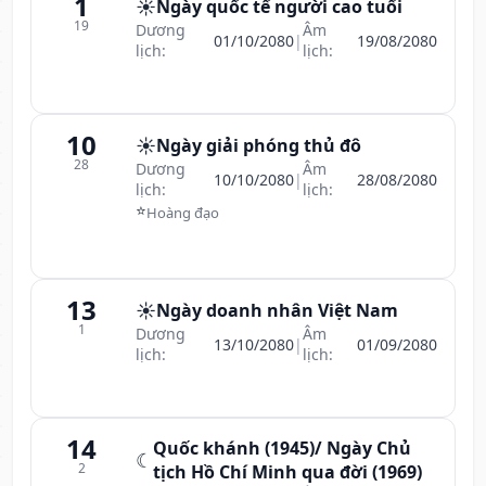
1
☀️
Ngày quốc tế người cao tuổi
19
Dương
Âm
01/10/2080
|
19/08/2080
lịch:
lịch:
10
☀️
Ngày giải phóng thủ đô
28
Dương
Âm
10/10/2080
|
28/08/2080
lịch:
lịch:
⭐
Hoàng đạo
13
☀️
Ngày doanh nhân Việt Nam
1
Dương
Âm
13/10/2080
|
01/09/2080
lịch:
lịch:
14
Quốc khánh (1945)/ Ngày Chủ
☾
2
tịch Hồ Chí Minh qua đời (1969)