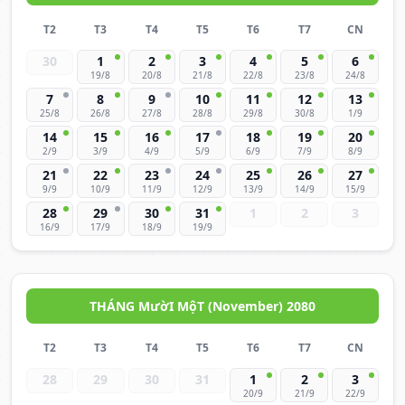
T2
T3
T4
T5
T6
T7
CN
30
1
2
3
4
5
6
19/8
20/8
21/8
22/8
23/8
24/8
7
8
9
10
11
12
13
25/8
26/8
27/8
28/8
29/8
30/8
1/9
14
15
16
17
18
19
20
2/9
3/9
4/9
5/9
6/9
7/9
8/9
21
22
23
24
25
26
27
9/9
10/9
11/9
12/9
13/9
14/9
15/9
28
29
30
31
1
2
3
16/9
17/9
18/9
19/9
THÁNG MườI MộT (November) 2080
T2
T3
T4
T5
T6
T7
CN
28
29
30
31
1
2
3
20/9
21/9
22/9