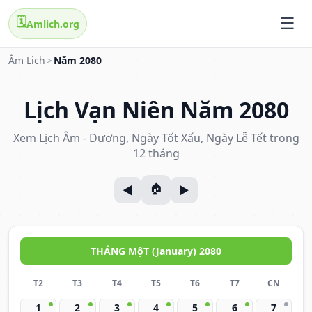
🗓️
Amlich.org
Âm Lịch
>
Năm 2080
Lịch Vạn Niên Năm 2080
Xem Lịch Âm - Dương, Ngày Tốt Xấu, Ngày Lễ Tết trong
12 tháng
THÁNG MộT (January) 2080
T2
T3
T4
T5
T6
T7
CN
1
2
3
4
5
6
7