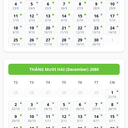
4
5
6
7
8
9
10
23/9
24/9
25/9
26/9
27/9
28/9
29/9
11
12
13
14
15
16
17
1/10
2/10
3/10
4/10
5/10
6/10
7/10
18
19
20
21
22
23
24
8/10
9/10
10/10
11/10
12/10
13/10
14/10
25
26
27
28
29
30
1
15/10
16/10
17/10
18/10
19/10
20/10
THÁNG MườI HAI (December) 2080
T2
T3
T4
T5
T6
T7
CN
25
26
27
28
29
30
1
21/10
2
3
4
5
6
7
8
22/10
23/10
24/10
25/10
26/10
27/10
28/10
9
10
11
12
13
14
15
29/10
30/10
1/11
2/11
3/11
4/11
5/11