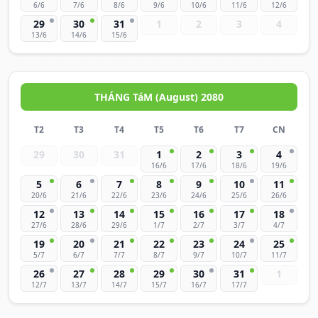
6/6
7/6
8/6
9/6
10/6
11/6
12/6
29
30
31
1
2
3
4
13/6
14/6
15/6
THÁNG TáM (August) 2080
T2
T3
T4
T5
T6
T7
CN
29
30
31
1
2
3
4
16/6
17/6
18/6
19/6
5
6
7
8
9
10
11
20/6
21/6
22/6
23/6
24/6
25/6
26/6
12
13
14
15
16
17
18
27/6
28/6
29/6
1/7
2/7
3/7
4/7
19
20
21
22
23
24
25
5/7
6/7
7/7
8/7
9/7
10/7
11/7
26
27
28
29
30
31
1
12/7
13/7
14/7
15/7
16/7
17/7