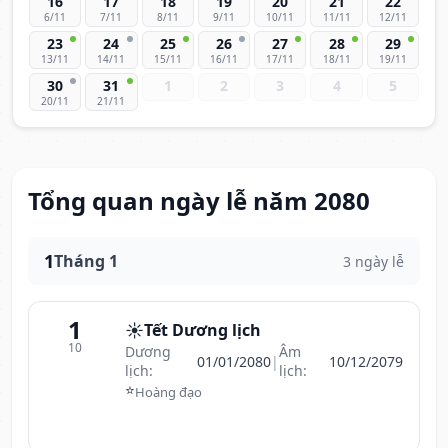
16
17
18
19
20
21
22
6/11
7/11
8/11
9/11
10/11
11/11
12/11
23
24
25
26
27
28
29
13/11
14/11
15/11
16/11
17/11
18/11
19/11
30
31
1
2
3
4
5
20/11
21/11
Tổng quan ngày lễ năm 2080
1
Tháng 1
3 ngày lễ
1
☀️
Tết Dương lịch
10
Dương
Âm
01/01/2080
|
10/12/2079
lịch:
lịch:
⭐
Hoàng đạo