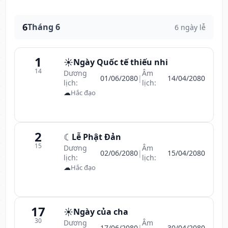
6
Tháng 6
6 ngày lễ
1
☀️
Ngày Quốc tế thiếu nhi
14
Dương
Âm
01/06/2080
|
14/04/2080
lịch:
lịch:
☁
Hắc đạo
2
☾
Lễ Phật Đản
15
Dương
Âm
02/06/2080
|
15/04/2080
lịch:
lịch:
☁
Hắc đạo
17
☀️
Ngày của cha
30
Dương
Âm
17/06/2080
|
30/04/2080