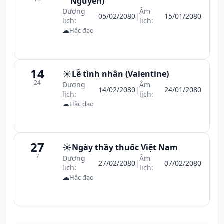
Nguyên)
Dương
Âm
05/02/2080
|
15/01/2080
lịch:
lịch:
☁
Hắc đạo
14
☀️
Lễ tình nhân (Valentine)
24
Dương
Âm
14/02/2080
|
24/01/2080
lịch:
lịch:
☁
Hắc đạo
27
☀️
Ngày thầy thuốc Việt Nam
7
Dương
Âm
27/02/2080
|
07/02/2080
lịch:
lịch:
☁
Hắc đạo