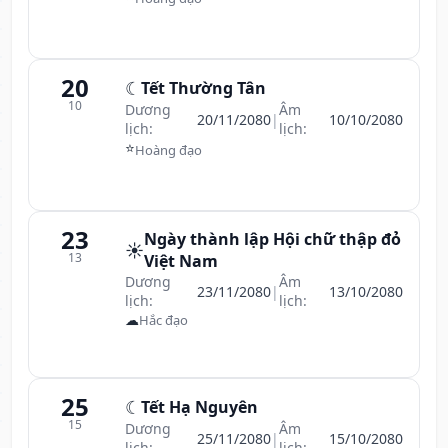
20
☾
Tết Thường Tân
10
Dương
Âm
20/11/2080
|
10/10/2080
lịch:
lịch:
⭐
Hoàng đạo
23
Ngày thành lập Hội chữ thập đỏ
☀️
13
Việt Nam
Dương
Âm
23/11/2080
|
13/10/2080
lịch:
lịch:
☁
Hắc đạo
25
☾
Tết Hạ Nguyên
15
Dương
Âm
25/11/2080
|
15/10/2080
lịch:
lịch: