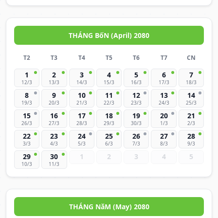
THÁNG BốN (April) 2080
T2
T3
T4
T5
T6
T7
CN
1
2
3
4
5
6
7
12/3
13/3
14/3
15/3
16/3
17/3
18/3
8
9
10
11
12
13
14
19/3
20/3
21/3
22/3
23/3
24/3
25/3
15
16
17
18
19
20
21
26/3
27/3
28/3
29/3
30/3
1/3
2/3
22
23
24
25
26
27
28
3/3
4/3
5/3
6/3
7/3
8/3
9/3
29
30
1
2
3
4
5
10/3
11/3
THÁNG NăM (May) 2080