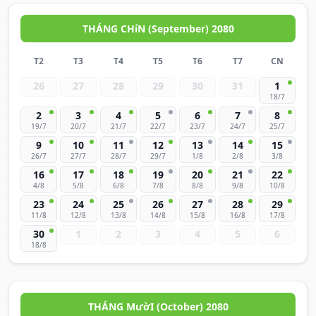
THÁNG CHíN (September) 2080
T2
T3
T4
T5
T6
T7
CN
26
27
28
29
30
31
1
18/7
2
3
4
5
6
7
8
19/7
20/7
21/7
22/7
23/7
24/7
25/7
9
10
11
12
13
14
15
26/7
27/7
28/7
29/7
1/8
2/8
3/8
16
17
18
19
20
21
22
4/8
5/8
6/8
7/8
8/8
9/8
10/8
23
24
25
26
27
28
29
11/8
12/8
13/8
14/8
15/8
16/8
17/8
30
1
2
3
4
5
6
18/8
THÁNG MườI (October) 2080