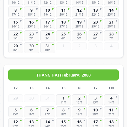
10/12
11/12
12/12
13/12
14/12
15/12
16/12
8
9
10
11
12
13
14
17/12
18/12
19/12
20/12
21/12
22/12
23/12
15
16
17
18
19
20
21
24/12
25/12
26/12
27/12
28/12
29/12
30/12
22
23
24
25
26
27
28
1/1
2/1
3/1
4/1
5/1
6/1
7/1
29
30
31
1
2
3
4
8/1
9/1
10/1
THÁNG HAI (February) 2080
T2
T3
T4
T5
T6
T7
CN
29
30
31
1
2
3
4
11/1
12/1
13/1
14/1
5
6
7
8
9
10
11
15/1
16/1
17/1
18/1
19/1
20/1
21/1
12
13
14
15
16
17
18
22/1
23/1
24/1
25/1
26/1
27/1
28/1