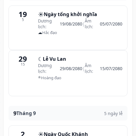
19
☀️
Ngày tổng khởi nghĩa
5
Dương
Âm
19/08/2080
|
05/07/2080
lịch:
lịch:
☁
Hắc đạo
29
☾
Lễ Vu Lan
15
Dương
Âm
29/08/2080
|
15/07/2080
lịch:
lịch:
⭐
Hoàng đạo
9
Tháng 9
5 ngày lễ
2
☀️
Ngày Quốc Khánh