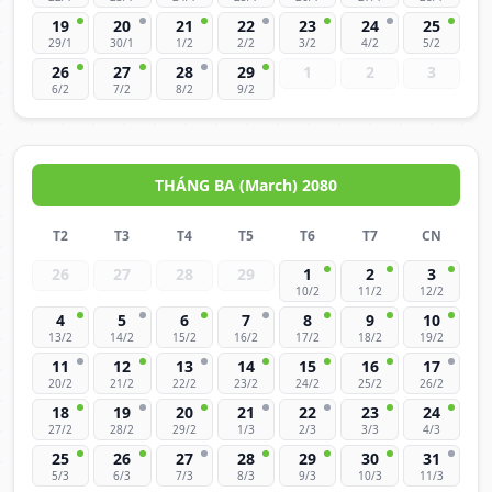
19
20
21
22
23
24
25
29/1
30/1
1/2
2/2
3/2
4/2
5/2
26
27
28
29
1
2
3
6/2
7/2
8/2
9/2
THÁNG BA (March) 2080
T2
T3
T4
T5
T6
T7
CN
26
27
28
29
1
2
3
10/2
11/2
12/2
4
5
6
7
8
9
10
13/2
14/2
15/2
16/2
17/2
18/2
19/2
11
12
13
14
15
16
17
20/2
21/2
22/2
23/2
24/2
25/2
26/2
18
19
20
21
22
23
24
27/2
28/2
29/2
1/3
2/3
3/3
4/3
25
26
27
28
29
30
31
5/3
6/3
7/3
8/3
9/3
10/3
11/3