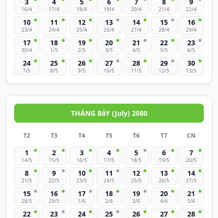
3
4
5
6
7
8
9
16/4
17/4
18/4
19/4
20/4
21/4
22/4
10
11
12
13
14
15
16
23/4
24/4
25/4
26/4
27/4
28/4
29/4
17
18
19
20
21
22
23
30/4
1/5
2/5
3/5
4/5
5/5
6/5
24
25
26
27
28
29
30
7/5
8/5
9/5
10/5
11/5
12/5
13/5
THÁNG BảY (July) 2080
T2
T3
T4
T5
T6
T7
CN
1
2
3
4
5
6
7
14/5
15/5
16/5
17/5
18/5
19/5
20/5
8
9
10
11
12
13
14
21/5
22/5
23/5
24/5
25/5
26/5
27/5
15
16
17
18
19
20
21
28/5
29/5
1/6
2/6
3/6
4/6
5/6
22
23
24
25
26
27
28