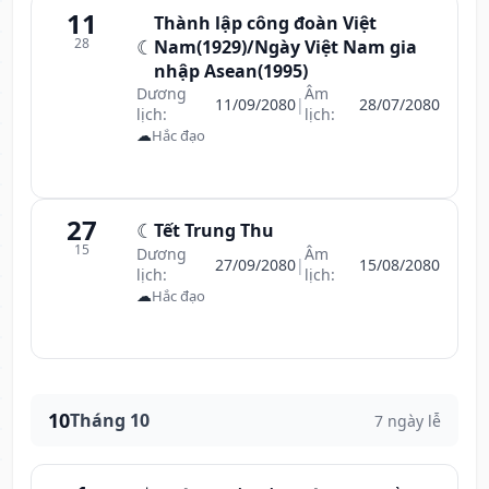
11
Thành lập công đoàn Việt
28
☾
Nam(1929)/Ngày Việt Nam gia
nhập Asean(1995)
Dương
Âm
11/09/2080
|
28/07/2080
lịch:
lịch:
☁
Hắc đạo
27
☾
Tết Trung Thu
15
Dương
Âm
27/09/2080
|
15/08/2080
lịch:
lịch:
☁
Hắc đạo
10
Tháng 10
7 ngày lễ