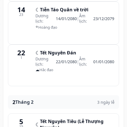
14
☾
Tiễn Táo Quân về trời
23
Dương
Âm
14/01/2080
|
23/12/2079
lịch:
lịch:
⭐
Hoàng đạo
22
☾
Tết Nguyên Đán
1
Dương
Âm
22/01/2080
|
01/01/2080
lịch:
lịch:
☁
Hắc đạo
2
Tháng 2
3 ngày lễ
5
Tết Nguyên Tiêu (Lễ Thượng
☾
15