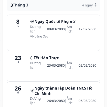
3
Tháng 3
4 ngày lễ
8
☀️
Ngày Quốc tế Phụ nữ
17
Dương
Âm
08/03/2080
|
17/02/2080
lịch:
lịch:
⭐
Hoàng đạo
23
☾
Tết Hàn Thực
3
Dương
Âm
23/03/2080
|
03/03/2080
lịch:
lịch:
26
Ngày thành lập Đoàn TNCS Hồ
☀️
6
Chí Minh
Dương
Âm
26/03/2080
|
06/03/2080
lịch:
lịch: