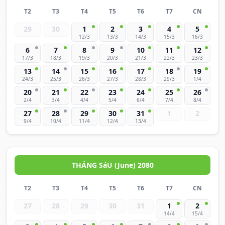
T2
T3
T4
T5
T6
T7
CN
29
30
1
2
3
4
5
12/3
13/3
14/3
15/3
16/3
6
7
8
9
10
11
12
17/3
18/3
19/3
20/3
21/3
22/3
23/3
13
14
15
16
17
18
19
24/3
25/3
26/3
27/3
28/3
29/3
1/4
20
21
22
23
24
25
26
2/4
3/4
4/4
5/4
6/4
7/4
8/4
27
28
29
30
31
1
2
9/4
10/4
11/4
12/4
13/4
THÁNG SáU (June) 2080
T2
T3
T4
T5
T6
T7
CN
27
28
29
30
31
1
2
14/4
15/4