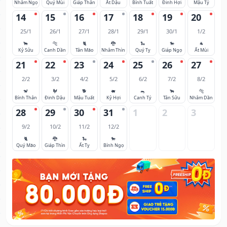
Nhâm Ngọ
Quý Mùi
Giáp Thân
Ất Dậu
Bính Tuất
Đinh Hợi
Mậu Tý
14
15
16
17
18
19
20
25/1
26/1
27/1
28/1
29/1
30/1
1/2
🐂
🐅
🐈
🐉
🐍
🐎
🐐
Kỷ Sửu
Canh Dần
Tân Mão
Nhâm Thìn
Quý Tỵ
Giáp Ngọ
Ất Mùi
21
22
23
24
25
26
27
2/2
3/2
4/2
5/2
6/2
7/2
8/2
🐒
🐓
🐕
🐖
🐀
🐂
🐅
Bính Thân
Đinh Dậu
Mậu Tuất
Kỷ Hợi
Canh Tý
Tân Sửu
Nhâm Dần
28
29
30
31
1
2
3
9/2
10/2
11/2
12/2
🐈
🐉
🐍
🐎
Quý Mão
Giáp Thìn
Ất Tỵ
Bính Ngọ