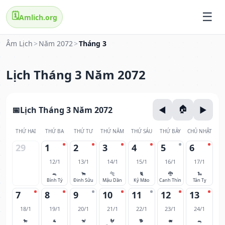
🗓️
Amlich.org
Âm Lịch
>
Năm 2072
>
Tháng 3
Lịch Tháng 3 Năm 2072
Lịch Tháng 3 Năm 2072
THỨ HAI
THỨ BA
THỨ TƯ
THỨ NĂM
THỨ SÁU
THỨ BẢY
CHỦ NHẬT
29
1
2
3
4
5
6
12/1
13/1
14/1
15/1
16/1
17/1
🐀
🐂
🐅
🐈
🐉
🐍
Bính Tý
Đinh Sửu
Mậu Dần
Kỷ Mão
Canh Thìn
Tân Tỵ
7
8
9
10
11
12
13
18/1
19/1
20/1
21/1
22/1
23/1
24/1
🐎
🐐
🐒
🐓
🐕
🐖
🐀