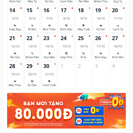
Đinh Hợi
Mậu Tý
Kỷ Sửu
Canh Dần
Tân Mão
Nhâm Thìn
Quý Tỵ
14
15
16
17
18
19
20
5/10
6/10
7/10
8/10
9/10
10/10
11/10
🐎
🐐
🐒
🐓
🐕
🐖
🐀
Giáp Ngọ
Ất Mùi
Bính Thân
Đinh Dậu
Mậu Tuất
Kỷ Hợi
Canh Tý
21
22
23
24
25
26
27
12/10
13/10
14/10
15/10
16/10
17/10
18/10
🐂
🐅
🐈
🐉
🐍
🐎
🐐
Tân Sửu
Nhâm Dần
Quý Mão
Giáp Thìn
Ất Tỵ
Bính Ngọ
Đinh Mùi
28
29
30
1
2
3
4
19/10
20/10
21/10
🐒
🐓
🐕
Mậu Thân
Kỷ Dậu
Canh Tuất