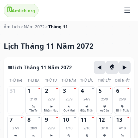
🗓️
Amlich.org
Âm Lịch
>
Năm 2072
>
Tháng 11
Lịch Tháng 11 Năm 2072
Lịch Tháng 11 Năm 2072
THỨ HAI
THỨ BA
THỨ TƯ
THỨ NĂM
THỨ SÁU
THỨ BẢY
CHỦ NHẬT
31
1
2
3
4
5
6
21/9
22/9
23/9
24/9
25/9
26/9
🐍
🐎
🐐
🐒
🐓
🐕
Tân Tỵ
Nhâm Ngọ
Quý Mùi
Giáp Thân
Ất Dậu
Bính Tuất
7
8
9
10
11
12
13
27/9
28/9
29/9
1/10
2/10
3/10
4/10
🐖
🐀
🐂
🐅
🐈
🐉
🐍