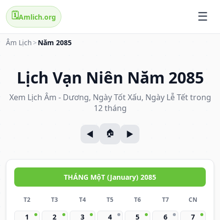
🗓️
Amlich.org
Âm Lịch
>
Năm 2085
Lịch Vạn Niên Năm 2085
Xem Lịch Âm - Dương, Ngày Tốt Xấu, Ngày Lễ Tết trong
12 tháng
THÁNG MộT (January) 2085
T2
T3
T4
T5
T6
T7
CN
1
2
3
4
5
6
7