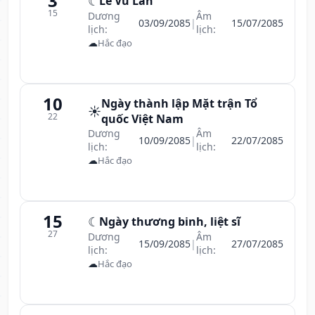
3
☾
Lễ Vu Lan
15
Dương
Âm
03/09/2085
|
15/07/2085
lịch:
lịch:
☁
Hắc đạo
10
Ngày thành lập Mặt trận Tổ
☀️
22
quốc Việt Nam
Dương
Âm
10/09/2085
|
22/07/2085
lịch:
lịch:
☁
Hắc đạo
15
☾
Ngày thương binh, liệt sĩ
27
Dương
Âm
15/09/2085
|
27/07/2085
lịch:
lịch:
☁
Hắc đạo