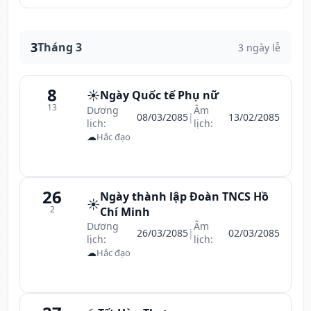
3
Tháng 3
3 ngày lễ
8
☀️
Ngày Quốc tế Phụ nữ
13
Dương
Âm
08/03/2085
|
13/02/2085
lịch:
lịch:
☁
Hắc đạo
26
Ngày thành lập Đoàn TNCS Hồ
☀️
2
Chí Minh
Dương
Âm
26/03/2085
|
02/03/2085
lịch:
lịch:
☁
Hắc đạo