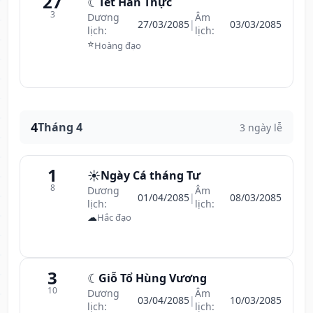
27
☾
Tết Hàn Thực
3
Dương
Âm
27/03/2085
|
03/03/2085
lịch:
lịch:
⭐
Hoàng đạo
4
Tháng 4
3 ngày lễ
1
☀️
Ngày Cá tháng Tư
8
Dương
Âm
01/04/2085
|
08/03/2085
lịch:
lịch:
☁
Hắc đạo
3
☾
Giỗ Tổ Hùng Vương
10
Dương
Âm
03/04/2085
|
10/03/2085
lịch:
lịch: