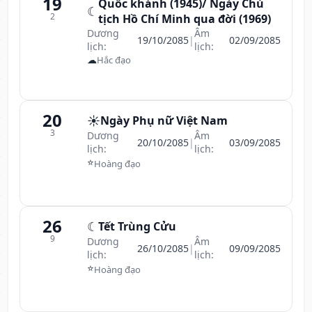
19
Quốc khánh (1945)/ Ngày Chủ
☾
2
tịch Hồ Chí Minh qua đời (1969)
Dương
Âm
19/10/2085
|
02/09/2085
lịch:
lịch:
☁
Hắc đạo
20
☀️
Ngày Phụ nữ Việt Nam
3
Dương
Âm
20/10/2085
|
03/09/2085
lịch:
lịch:
⭐
Hoàng đạo
26
☾
Tết Trùng Cửu
9
Dương
Âm
26/10/2085
|
09/09/2085
lịch:
lịch:
⭐
Hoàng đạo