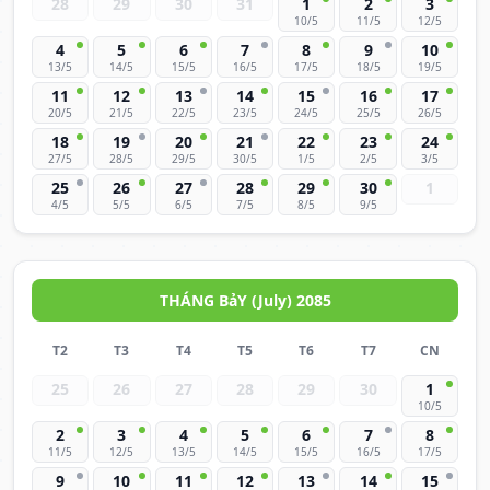
28
29
30
31
1
2
3
10/5
11/5
12/5
4
5
6
7
8
9
10
13/5
14/5
15/5
16/5
17/5
18/5
19/5
11
12
13
14
15
16
17
20/5
21/5
22/5
23/5
24/5
25/5
26/5
18
19
20
21
22
23
24
27/5
28/5
29/5
30/5
1/5
2/5
3/5
25
26
27
28
29
30
1
4/5
5/5
6/5
7/5
8/5
9/5
THÁNG BảY (July) 2085
T2
T3
T4
T5
T6
T7
CN
25
26
27
28
29
30
1
10/5
2
3
4
5
6
7
8
11/5
12/5
13/5
14/5
15/5
16/5
17/5
9
10
11
12
13
14
15