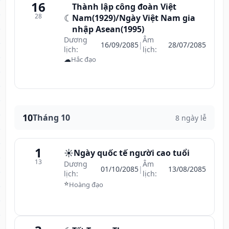
16
Thành lập công đoàn Việt
28
☾
Nam(1929)/Ngày Việt Nam gia
nhập Asean(1995)
Dương
Âm
16/09/2085
|
28/07/2085
lịch:
lịch:
☁
Hắc đạo
10
Tháng 10
8 ngày lễ
1
☀️
Ngày quốc tế người cao tuổi
13
Dương
Âm
01/10/2085
|
13/08/2085
lịch:
lịch:
⭐
Hoàng đạo