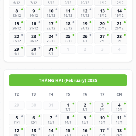
6/12
7/12
8/12
9/12
10/12
11/12
12/12
8
9
10
11
12
13
14
13/12
14/12
15/12
16/12
17/12
18/12
19/12
15
16
17
18
19
20
21
20/12
21/12
22/12
23/12
24/12
25/12
26/12
22
23
24
25
26
27
28
27/12
28/12
29/12
30/12
1/1
2/1
3/1
29
30
31
1
2
3
4
4/1
5/1
6/1
THÁNG HAI (February) 2085
T2
T3
T4
T5
T6
T7
CN
29
30
31
1
2
3
4
7/1
8/1
9/1
10/1
5
6
7
8
9
10
11
11/1
12/1
13/1
14/1
15/1
16/1
17/1
12
13
14
15
16
17
18
18/1
19/1
20/1
21/1
22/1
23/1
24/1