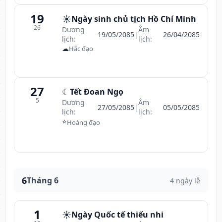
19
☀️
Ngày sinh chủ tịch Hồ Chí Minh
26
Dương
Âm
19/05/2085
|
26/04/2085
lịch:
lịch:
☁
Hắc đạo
27
☾
Tết Đoan Ngọ
5
Dương
Âm
27/05/2085
|
05/05/2085
lịch:
lịch:
⭐
Hoàng đạo
6
Tháng 6
4 ngày lễ
1
☀️
Ngày Quốc tế thiếu nhi