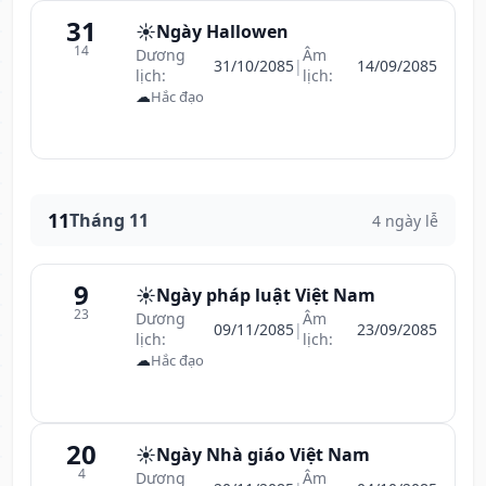
31
☀️
Ngày Hallowen
14
Dương
Âm
31/10/2085
|
14/09/2085
lịch:
lịch:
☁
Hắc đạo
11
Tháng 11
4 ngày lễ
9
☀️
Ngày pháp luật Việt Nam
23
Dương
Âm
09/11/2085
|
23/09/2085
lịch:
lịch:
☁
Hắc đạo
20
☀️
Ngày Nhà giáo Việt Nam
4
Dương
Âm