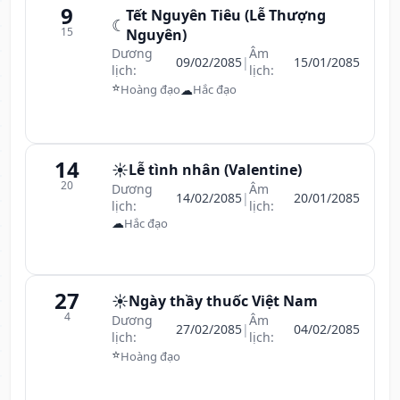
9
Tết Nguyên Tiêu (Lễ Thượng
☾
15
Nguyên)
Dương
Âm
09/02/2085
|
15/01/2085
lịch:
lịch:
⭐
☁
Hoàng đạo
Hắc đạo
14
☀️
Lễ tình nhân (Valentine)
20
Dương
Âm
14/02/2085
|
20/01/2085
lịch:
lịch:
☁
Hắc đạo
27
☀️
Ngày thầy thuốc Việt Nam
4
Dương
Âm
27/02/2085
|
04/02/2085
lịch:
lịch:
⭐
Hoàng đạo