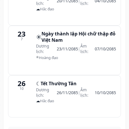
20/11/2085
|
04/10/2085
lịch:
lịch:
☁
Hắc đạo
23
Ngày thành lập Hội chữ thập đỏ
☀️
7
Việt Nam
Dương
Âm
23/11/2085
|
07/10/2085
lịch:
lịch:
⭐
Hoàng đạo
26
☾
Tết Thường Tân
10
Dương
Âm
26/11/2085
|
10/10/2085
lịch:
lịch:
☁
Hắc đạo