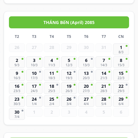
THÁNG BốN (April) 2085
T2
T3
T4
T5
T6
T7
CN
26
27
28
29
30
31
1
8/3
2
3
4
5
6
7
8
9/3
10/3
11/3
12/3
13/3
14/3
15/3
9
10
11
12
13
14
15
16/3
17/3
18/3
19/3
20/3
21/3
22/3
16
17
18
19
20
21
22
23/3
24/3
25/3
26/3
27/3
28/3
29/3
23
24
25
26
27
28
29
30/3
1/4
2/4
3/4
4/4
5/4
6/4
30
1
2
3
4
5
6
7/4