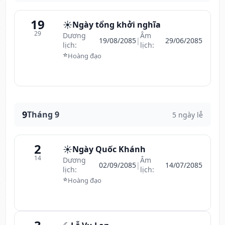
19
☀️
Ngày tổng khởi nghĩa
29
Dương
Âm
19/08/2085
|
29/06/2085
lịch:
lịch:
⭐
Hoàng đạo
9
Tháng 9
5 ngày lễ
2
☀️
Ngày Quốc Khánh
14
Dương
Âm
02/09/2085
|
14/07/2085
lịch:
lịch:
⭐
Hoàng đạo