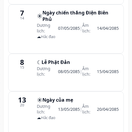
7
Ngày chiến thắng Điện Biên
☀️
14
Phủ
Dương
Âm
07/05/2085
|
14/04/2085
lịch:
lịch:
☁
Hắc đạo
8
☾
Lễ Phật Đản
15
Dương
Âm
08/05/2085
|
15/04/2085
lịch:
lịch:
13
☀️
Ngày của mẹ
20
Dương
Âm
13/05/2085
|
20/04/2085
lịch:
lịch:
☁
Hắc đạo