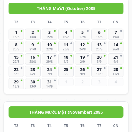
THÁNG MườI (October) 2085
T2
T3
T4
T5
T6
T7
CN
1
2
3
4
5
6
7
13/8
14/8
15/8
16/8
17/8
18/8
19/8
8
9
10
11
12
13
14
20/8
21/8
22/8
23/8
24/8
25/8
26/8
15
16
17
18
19
20
21
27/8
28/8
29/8
1/9
2/9
3/9
4/9
22
23
24
25
26
27
28
5/9
6/9
7/9
8/9
9/9
10/9
11/9
29
30
31
1
2
3
4
12/9
13/9
14/9
THÁNG MườI MộT (November) 2085
T2
T3
T4
T5
T6
T7
CN