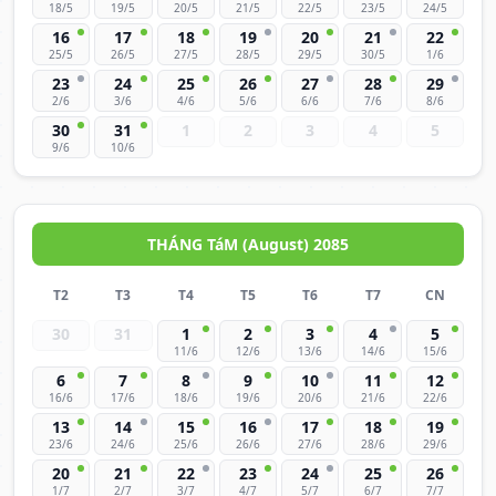
18/5
19/5
20/5
21/5
22/5
23/5
24/5
16
17
18
19
20
21
22
25/5
26/5
27/5
28/5
29/5
30/5
1/6
23
24
25
26
27
28
29
2/6
3/6
4/6
5/6
6/6
7/6
8/6
30
31
1
2
3
4
5
9/6
10/6
THÁNG TáM (August) 2085
T2
T3
T4
T5
T6
T7
CN
30
31
1
2
3
4
5
11/6
12/6
13/6
14/6
15/6
6
7
8
9
10
11
12
16/6
17/6
18/6
19/6
20/6
21/6
22/6
13
14
15
16
17
18
19
23/6
24/6
25/6
26/6
27/6
28/6
29/6
20
21
22
23
24
25
26
1/7
2/7
3/7
4/7
5/7
6/7
7/7