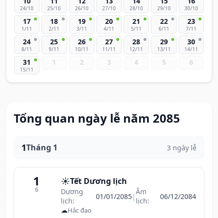
10
11
12
13
14
15
16
24/10
25/10
26/10
27/10
28/10
29/10
30/10
17
18
19
20
21
22
23
1/11
2/11
3/11
4/11
5/11
6/11
7/11
24
25
26
27
28
29
30
8/11
9/11
10/11
11/11
12/11
13/11
14/11
31
1
2
3
4
5
6
15/11
Tổng quan ngày lễ năm 2085
1
Tháng 1
3 ngày lễ
1
☀️
Tết Dương lịch
6
Dương
Âm
01/01/2085
|
06/12/2084
lịch:
lịch:
☁
Hắc đạo