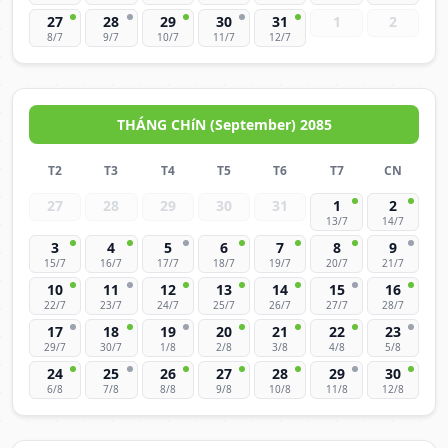
27
28
29
30
31
1
2
8/7
9/7
10/7
11/7
12/7
THÁNG CHíN (September) 2085
T2
T3
T4
T5
T6
T7
CN
27
28
29
30
31
1
2
13/7
14/7
3
4
5
6
7
8
9
15/7
16/7
17/7
18/7
19/7
20/7
21/7
10
11
12
13
14
15
16
22/7
23/7
24/7
25/7
26/7
27/7
28/7
17
18
19
20
21
22
23
29/7
30/7
1/8
2/8
3/8
4/8
5/8
24
25
26
27
28
29
30
6/8
7/8
8/8
9/8
10/8
11/8
12/8