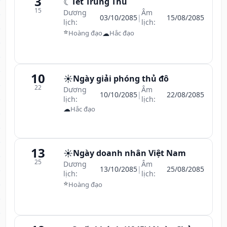
3
☾
Tết Trung Thu
15
Dương
Âm
03/10/2085
|
15/08/2085
lịch:
lịch:
⭐
☁
Hoàng đạo
Hắc đạo
10
☀️
Ngày giải phóng thủ đô
22
Dương
Âm
10/10/2085
|
22/08/2085
lịch:
lịch:
☁
Hắc đạo
13
☀️
Ngày doanh nhân Việt Nam
25
Dương
Âm
13/10/2085
|
25/08/2085
lịch:
lịch:
⭐
Hoàng đạo