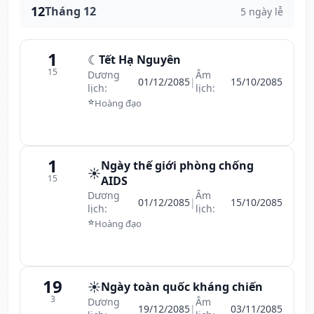
12
Tháng 12
5 ngày lễ
1
☾
Tết Hạ Nguyên
15
Dương
Âm
01/12/2085
|
15/10/2085
lịch:
lịch:
⭐
Hoàng đạo
1
Ngày thế giới phòng chống
☀️
15
AIDS
Dương
Âm
01/12/2085
|
15/10/2085
lịch:
lịch:
⭐
Hoàng đạo
19
☀️
Ngày toàn quốc kháng chiến
3
Dương
Âm
19/12/2085
|
03/11/2085