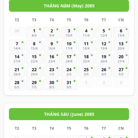
THÁNG NăM (May) 2085
T2
T3
T4
T5
T6
T7
CN
30
1
2
3
4
5
6
8/4
9/4
10/4
11/4
12/4
13/4
7
8
9
10
11
12
13
14/4
15/4
16/4
17/4
18/4
19/4
20/4
14
15
16
17
18
19
20
21/4
22/4
23/4
24/4
25/4
26/4
27/4
21
22
23
24
25
26
27
28/4
29/4
1/5
2/5
3/5
4/5
5/5
28
29
30
31
1
2
3
6/5
7/5
8/5
9/5
THÁNG SáU (June) 2085
T2
T3
T4
T5
T6
T7
CN