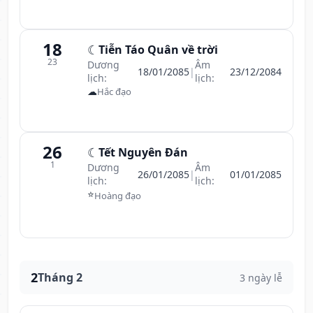
18
☾
Tiễn Táo Quân về trời
23
Dương
Âm
18/01/2085
|
23/12/2084
lịch:
lịch:
☁
Hắc đạo
26
☾
Tết Nguyên Đán
1
Dương
Âm
26/01/2085
|
01/01/2085
lịch:
lịch:
⭐
Hoàng đạo
2
Tháng 2
3 ngày lễ