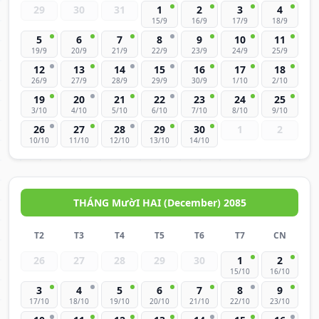
29
30
31
1
2
3
4
15/9
16/9
17/9
18/9
5
6
7
8
9
10
11
19/9
20/9
21/9
22/9
23/9
24/9
25/9
12
13
14
15
16
17
18
26/9
27/9
28/9
29/9
30/9
1/10
2/10
19
20
21
22
23
24
25
3/10
4/10
5/10
6/10
7/10
8/10
9/10
26
27
28
29
30
1
2
10/10
11/10
12/10
13/10
14/10
THÁNG MườI HAI (December) 2085
T2
T3
T4
T5
T6
T7
CN
26
27
28
29
30
1
2
15/10
16/10
3
4
5
6
7
8
9
17/10
18/10
19/10
20/10
21/10
22/10
23/10