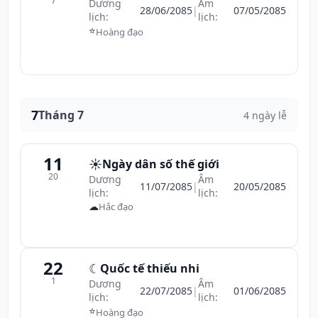
7
Dương
Âm
28/06/2085
|
07/05/2085
lịch:
lịch:
⭐
Hoàng đạo
7
Tháng 7
4 ngày lễ
11
☀️
Ngày dân số thế giới
20
Dương
Âm
11/07/2085
|
20/05/2085
lịch:
lịch:
☁
Hắc đạo
22
☾
Quốc tế thiếu nhi
1
Dương
Âm
22/07/2085
|
01/06/2085
lịch:
lịch:
⭐
Hoàng đạo