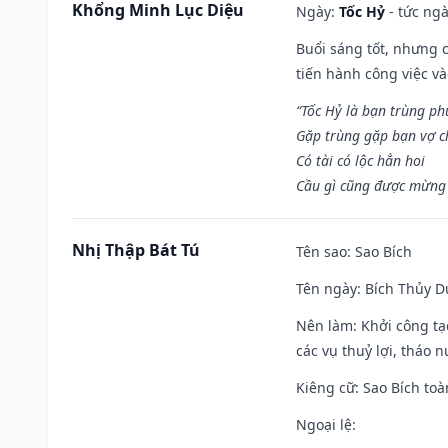
Khổng Minh Lục Diệu
Ngày:
Tốc Hỷ
- tức ngà
Buổi sáng tốt, nhưng 
tiến hành công việc v
“Tốc Hỷ là bạn trùng p
Gặp trùng gặp bạn vợ c
Có tài có lộc hẳn hoi
Cầu gì cũng được mừng 
Nhị Thập Bát Tú
Tên sao
: Sao Bích
Tên ngày
: Bích Thủy D
Nên làm
: Khởi công tạ
các vụ thuỷ lợi, tháo 
Kiêng cữ
: Sao Bích toà
Ngoại lệ
: