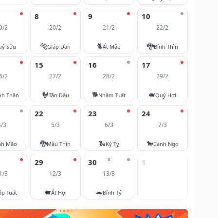
8
9
10
9/2
20/2
21/2
22/2
🐅
🐈
🐉
uý Sửu
Giáp Dần
Ất Mão
Bính Thìn
15
16
17
6/2
27/2
28/2
29/2
🐓
🐕
🐖
nh Thân
Tân Dậu
Nhâm Tuất
Quý Hợi
22
23
24
4/3
5/3
6/3
7/3
🐉
🐍
🐎
nh Mão
Mậu Thìn
Kỷ Tỵ
Canh Ngọ
⭐
29
30
1
1/3
12/3
13/3
🐖
🐀
áp Tuất
Ất Hợi
Bính Tý