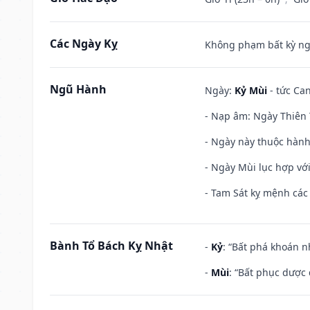
Các Ngày Kỵ
Không phạm bất kỳ ngày
Ngũ Hành
Ngày:
Kỷ Mùi
- tức Can
- Nạp âm: Ngày Thiên 
- Ngày này thuộc hành
- Ngày Mùi lục hợp vớ
- Tam Sát kỵ mệnh các 
Bành Tổ Bách Kỵ Nhật
-
Kỷ
: “Bất phá khoán 
-
Mùi
: “Bất phục dược