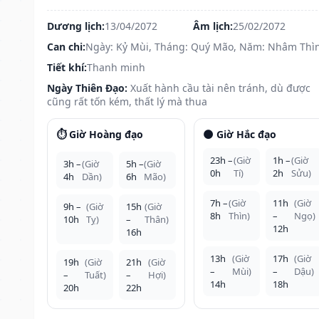
Dương lịch:
13/04/2072
Âm lịch:
25/02/2072
Can chi:
Ngày: Kỷ Mùi, Tháng: Quý Mão, Năm: Nhâm Thì
Tiết khí:
Thanh minh
Ngày Thiên Đạo:
Xuất hành cầu tài nên tránh, dù được
cũng rất tốn kém, thất lý mà thua
⏱️ Giờ Hoàng đạo
🌑 Giờ Hắc đạo
23h –
(Giờ
1h –
(Giờ
3h –
(Giờ
5h –
(Giờ
0h
Tí)
2h
Sửu)
4h
Dần)
6h
Mão)
7h –
(Giờ
11h
(Giờ
9h –
(Giờ
15h
(Giờ
8h
Thìn)
–
Ngọ)
10h
Tỵ)
–
Thân)
12h
16h
13h
(Giờ
17h
(Giờ
19h
(Giờ
21h
(Giờ
–
Mùi)
–
Dậu)
–
Tuất)
–
Hợi)
14h
18h
20h
22h