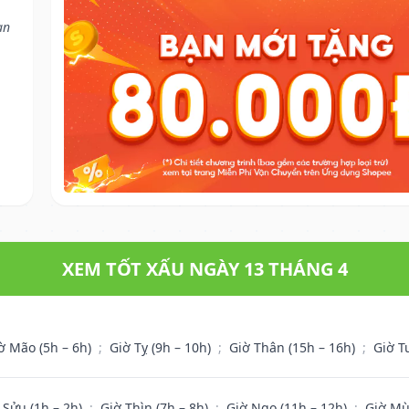
ạn
XEM TỐT XẤU NGÀY 13 THÁNG 4
ờ Mão (5h – 6h)
;
Giờ Tỵ (9h – 10h)
;
Giờ Thân (15h – 16h)
;
Giờ T
 Sửu (1h – 2h)
;
Giờ Thìn (7h – 8h)
;
Giờ Ngọ (11h – 12h)
;
Giờ Mù