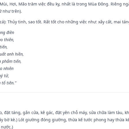
i Mùi, Hợi, Mão trăm việc đều kỵ, nhất là trong Mùa Đông. Riêng 
 như trên).
 cá): Thủy tinh, sao tốt. Rất tốt cho những việc như: xây cất, mai t
rang điền
o thiên,
tiến,
uất anh hiền,
n phẩm tiến,
ao nhiên
uý tử,
tổ tiên.”
o, đặt táng, gắn cửa, kê gác, đặt yên chỗ máy, sửa chữa làm tàu, kh
xây bờ kè.) Lót giường đóng giường, thừa kế tước phong hay thừa k
 nước.)