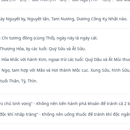
 Nguyệt kỵ, Nguyệt tận, Tam Nương, Dương Công Kỵ Nhật nào.
 Chi tương đồng (cùng Thổ), ngày này là ngày cát.
Thượng Hỏa, kỵ các tuổi: Quý Sửu và Ất Sửu.
 Hỏa khắc với hành Kim, ngoại trừ các tuổi: Quý Dậu và Ất Mùi th
i Ngọ, tam hợp với Mão và Hợi thành Mộc cục. Xung Sửu, hình Sửu, 
tuổi Thân, Tý, Thìn.
nhị chủ tịnh vong” - Không nên tiến hành phá khoán để tránh cả 2
 độc khí nhập tràng” - Không nên uống thuốc để tránh khí độc ngấ