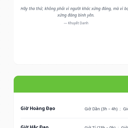
Hãy tha thứ, không phải vì người khác xứng đáng, mà vì b
xứng đáng bình yên.
— Khuyết Danh
Giờ Hoàng Đạo
Giờ Dần (3h – 4h)
;
Gi
Giờ Hắc Đạo
Giờ Tí (23h – 0h)
;
Giờ