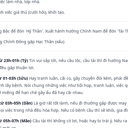
việc làm nhà, lợp nhà.
i việc giá thú (cưới hỏi), khởi tạo.
 Bắc để đón 'Hỷ Thần'. Xuất hành hướng Chính Nam để đón 'Tài T
g Chính Đông gặp Hạc Thần (xấu)
ừ 23h-01h (Tý)
Tin vui sắp tới, nếu cầu lộc, cầu tài thì đi hướng 
đều gặp thuận lợi.
ừ 01-03h (Sửu)
Hay tranh luận, cãi cọ, gây chuyện đói kém, phải đ
nh lây bệnh. Nói chung những việc như hội họp, tranh luận, việc q
iữ miệng để hạn ché gây ẩu đả hay cãi nhau.
từ 03h-05h (Dần)
Là giờ rất tốt lành, nếu đi thường gặp được may
ọi việc trong nhà đều hòa hợp. Nếu có bệnh cầu thì sẽ khỏi, gia 
từ 05h-07h (Mão)
Cầu tài thì không có lợi, hoặc hay bị trái ý. Nếu r
ì mới an.