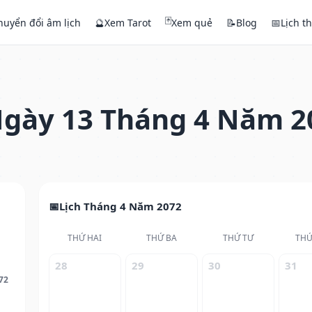
🃏
huyển đổi âm lịch
🔮
Xem Tarot
Xem quẻ
📝
Blog
📅
Lịch t
gày 13 Tháng 4 Năm 2
Lịch Tháng 4 Năm 2072
THỨ HAI
THỨ BA
THỨ TƯ
THỨ
28
29
30
31
72