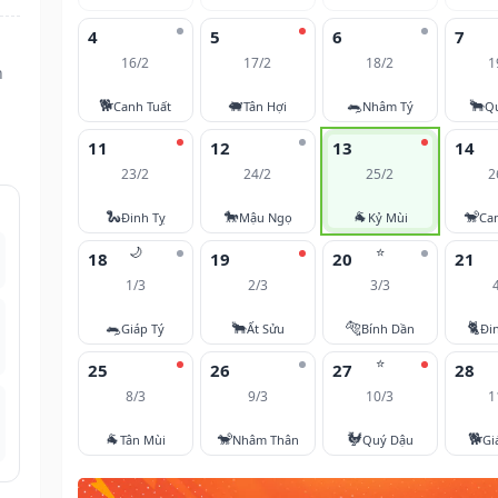
4
5
6
7
16/2
17/2
18/2
1
n
🐕
🐖
🐀
🐂
Canh Tuất
Tân Hợi
Nhâm Tý
Q
11
12
13
14
23/2
24/2
25/2
2
🐍
🐎
🐐
🐒
Đinh Tỵ
Mậu Ngọ
Kỷ Mùi
Ca
🌙
⭐
18
19
20
21
1/3
2/3
3/3
🐀
🐂
🐅
🐈
Giáp Tý
Ất Sửu
Bính Dần
Đi
⭐
25
26
27
28
8/3
9/3
10/3
1
🐐
🐒
🐓
🐕
Tân Mùi
Nhâm Thân
Quý Dậu
Gi