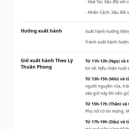
- Hoả Tai: Xấu đối với 
- Nhân Cách: Xấu đối vớ
Hướng xuất hành
Xuất hành hướng Đông
Tránh xuất hành hướn
Giờ xuất hành Theo Lý
Từ 11h-13h (Ngọ) và t
Thuần Phong
tin về. Nếu chăn nuôi 
Từ 13h-15h (Mùi) và t
người nguyền rủa, trá
vào giờ này thì nên g
Từ 15h-17h (Thân) và 
Phụ nữ có tin mừng. M
Từ 17h-19h (Dậu) và 
ma quỷ nên cúng tế th