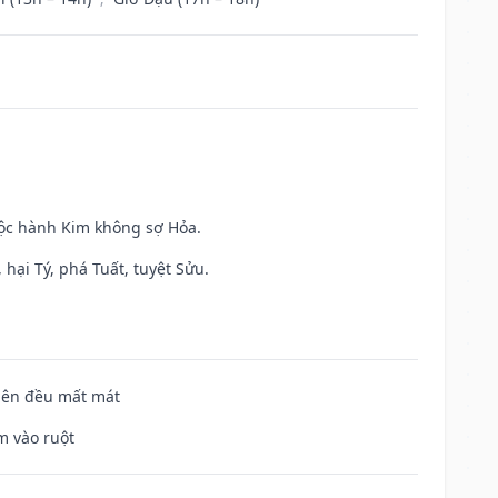
uộc hành Kim không sợ Hỏa.
hại Tý, phá Tuất, tuyệt Sửu.
 bên đều mất mát
m vào ruột