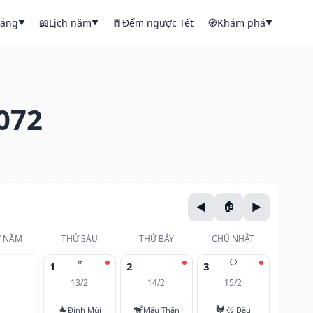
háng
📖
Lịch năm
🧧
Đếm ngược Tết
🧭
Khám phá
▼
▼
▼
072
 NĂM
THỨ SÁU
THỨ BẢY
CHỦ NHẬT
⭐
🌕
1
2
3
13/2
14/2
15/2
🐐
🐒
🐓
Đinh Mùi
Mậu Thân
Kỷ Dậu