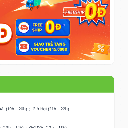
uất (19h – 20h)
;
Giờ Hợi (21h – 22h)
i (13h – 14h)
;
Giờ Dậu (17h – 18h)