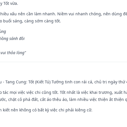
y Tốt vừa.
chiều xấu nên cần làm nhanh. Niềm vui nhanh chóng, nên dùng để 
ào buổi sáng, càng sớm càng tốt.
hùng
hồng sánh đôi
vui thỏa lòng”
u - Tang Cung: Tốt (Kiết Tú) Tướng tinh con rái cá, chủ trị ngày thứ 
o tác mọi việc việc chi cũng tốt. Tốt nhất là việc khai trương, xuất 
nước, chặt cỏ phá đất, cắt áo thêu áo, làm nhiều việc thiện ắt thiện
n kiết nên không có bất kỳ việc chi phải kiêng cữ.