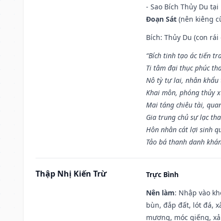
- Sao Bích Thủy Du tạ
Đoạn Sát
(nên kiêng cữ
Bích: Thủy Du (con rái
“Bích tinh tạo ác tiến t
Ti tâm đại thục phúc tha
Nô tỳ tự lai, nhân khẩu 
Khai môn, phóng thủy x
Mai táng chiêu tài, qua
Gia trung chủ sự lạc th
Hôn nhân cát lợi sinh q
Tảo bá thanh danh khán 
Thập Nhị Kiến Trừ
Trực Bình
Nên làm
: Nhập vào kh
bùn, đắp đất, lót đá, 
mương, móc giếng, xả