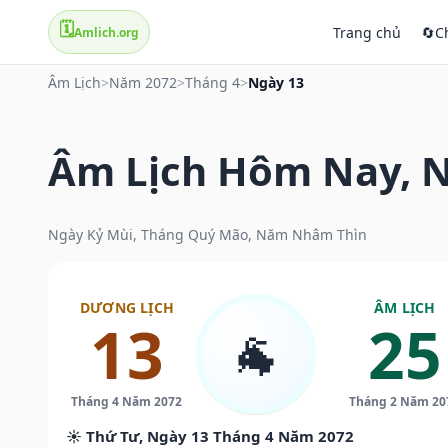
🗓️
Trang chủ
🔄
C
Amlich.org
Âm Lịch
>
Năm 2072
>
Tháng 4
>
Ngày 13
Âm Lịch Hôm Nay, N
Ngày Kỷ Mùi, Tháng Quý Mão, Năm Nhâm Thìn
DƯƠNG LỊCH
ÂM LỊCH
13
25
🐐
Tháng 4 Năm 2072
Tháng 2 Năm 20
☀️ Thứ Tư, Ngày 13 Tháng 4 Năm 2072