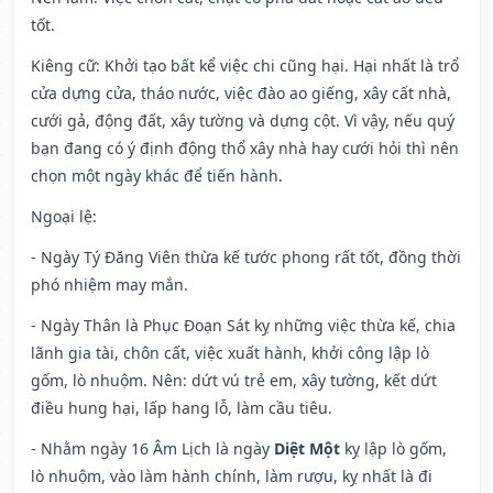
tốt.
Kiêng cữ
: Khởi tạo bất kể việc chi cũng hại. Hại nhất là trổ
cửa dựng cửa, tháo nước, việc đào ao giếng, xây cất nhà,
cưới gả, động đất, xây tường và dựng cột. Vì vậy, nếu quý
bạn đang có ý định động thổ xây nhà hay cưới hỏi thì nên
chọn một ngày khác để tiến hành.
Ngoại lệ
:
- Ngày Tý Đăng Viên thừa kế tước phong rất tốt, đồng thời
phó nhiệm may mắn.
- Ngày Thân là Phục Đoạn Sát kỵ những việc thừa kế, chia
lãnh gia tài, chôn cất, việc xuất hành, khởi công lập lò
gốm, lò nhuộm. Nên: dứt vú trẻ em, xây tường, kết dứt
điều hung hại, lấp hang lỗ, làm cầu tiêu.
- Nhằm ngày 16 Âm Lịch là ngày
Diệt Một
kỵ lập lò gốm,
lò nhuộm, vào làm hành chính, làm rượu, kỵ nhất là đi