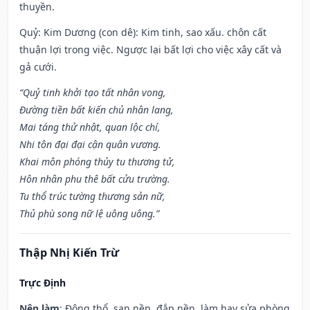
thuyền.
Quỷ: Kim Dương (con dê): Kim tinh, sao xấu. chôn cất
thuận lợi trong việc. Ngược lại bất lợi cho việc xây cất và
gả cưới.
“Quỷ tinh khởi tạo tất nhân vong,
Đường tiền bất kiến chủ nhân lang,
Mai táng thử nhật, quan lộc chí,
Nhi tôn đại đại cận quân vương.
Khai môn phóng thủy tu thương tử,
Hôn nhân phu thê bất cửu trường.
Tu thổ trúc tường thương sản nữ,
Thủ phù song nữ lệ uông uông.”
Thập Nhị Kiến Trừ
Trực Định
Nên làm
: Động thổ, san nền, đắp nền, làm hay sửa phòng