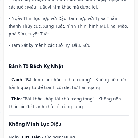
các tuổi: Mậu Tuất vì Kim khắc mà được lợi.
- Ngày Thìn lục hợp với Dậu, tam hợp với Tý và Thân
thành Thủy cục. Xung Tuất, hình Thìn, hình Mùi, hại Mão,
phá Sửu, tuyệt Tuất.
- Tam Sát kỵ mệnh các tuổi Tỵ, Dậu, Sửu.
Bành Tổ Bách Kỵ Nhật
-
Canh
: “Bất kinh lạc chức cơ hư trướng” - Không nên tiến
hành quay tơ để tránh cũi dệt hư hại ngang
-
Thìn
: “Bất khốc khấp tất chủ trọng tang” - Không nên
khóc lóc để tránh chủ có trùng tang
Khổng Minh Lục Diệu
Ngày:
Lưu Liên
- tức ngày Hung.