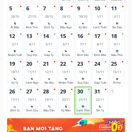
5
6
7
8
9
10
11
26/10
27/10
28/10
29/10
30/10
1/11
2/11
🐈
🐉
🐍
🐎
🐐
🐒
🐓
Ất Mão
Bính Thìn
Đinh Tỵ
Mậu Ngọ
Kỷ Mùi
Canh Thân
Tân Dậu
12
13
14
15
16
17
18
3/11
4/11
5/11
6/11
7/11
8/11
9/11
🐕
🐖
🐀
🐂
🐅
🐈
🐉
Nhâm Tuất
Quý Hợi
Giáp Tý
Ất Sửu
Bính Dần
Đinh Mão
Mậu Thìn
19
20
21
22
23
24
25
10/11
11/11
12/11
13/11
14/11
15/11
16/11
🐍
🐎
🐐
🐒
🐓
🐕
🐖
Kỷ Tỵ
Canh Ngọ
Tân Mùi
Nhâm Thân
Quý Dậu
Giáp Tuất
Ất Hợi
26
27
28
29
30
31
1
17/11
18/11
19/11
20/11
21/11
22/11
🐀
🐂
🐅
🐈
🐉
🐍
Bính Tý
Đinh Sửu
Mậu Dần
Kỷ Mão
Canh Thìn
Tân Tỵ