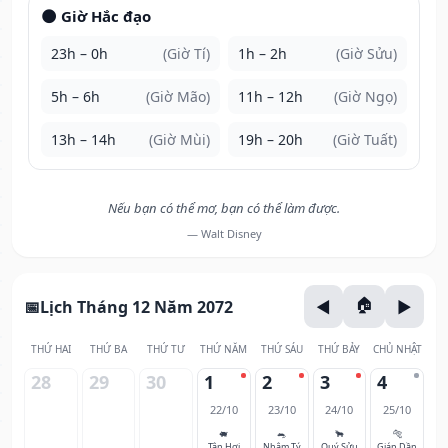
🌑 Giờ Hắc đạo
23h – 0h
(Giờ Tí)
1h – 2h
(Giờ Sửu)
5h – 6h
(Giờ Mão)
11h – 12h
(Giờ Ngọ)
13h – 14h
(Giờ Mùi)
19h – 20h
(Giờ Tuất)
Nếu bạn có thể mơ, bạn có thể làm được.
— Walt Disney
Lịch Tháng 12 Năm 2072
THỨ HAI
THỨ BA
THỨ TƯ
THỨ NĂM
THỨ SÁU
THỨ BẢY
CHỦ NHẬT
28
29
30
1
2
3
4
22/10
23/10
24/10
25/10
🐖
🐀
🐂
🐅
Tân Hợi
Nhâm Tý
Quý Sửu
Giáp Dần