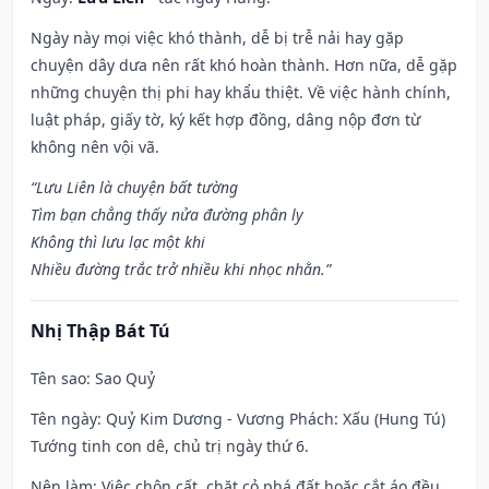
Ngày này mọi việc khó thành, dễ bị trễ nải hay gặp
chuyện dây dưa nên rất khó hoàn thành. Hơn nữa, dễ gặp
những chuyện thị phi hay khẩu thiệt. Về việc hành chính,
luật pháp, giấy tờ, ký kết hợp đồng, dâng nộp đơn từ
không nên vội vã.
“Lưu Liên là chuyện bất tường
Tìm bạn chẳng thấy nửa đường phân ly
Không thì lưu lạc một khi
Nhiều đường trắc trở nhiều khi nhọc nhằn.”
Nhị Thập Bát Tú
Tên sao
: Sao Quỷ
Tên ngày
: Quỷ Kim Dương - Vương Phách: Xấu (Hung Tú)
Tướng tinh con dê, chủ trị ngày thứ 6.
Nên làm
: Việc chôn cất, chặt cỏ phá đất hoặc cắt áo đều