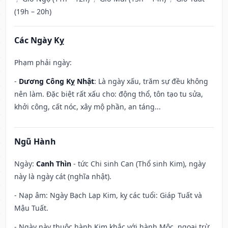
(19h – 20h)
Các Ngày Kỵ
Phạm phải ngày:
-
Dương Công Kỵ Nhật
: Là ngày xấu, trăm sự đều không
nên làm. Đặc biệt rất xấu cho: động thổ, tôn tạo tu sửa,
khởi công, cất nóc, xây mộ phần, an táng...
Ngũ Hành
Ngày:
Canh Thìn
- tức Chi sinh Can (Thổ sinh Kim), ngày
này là ngày cát (nghĩa nhật).
- Nạp âm: Ngày Bạch Lạp Kim, kỵ các tuổi: Giáp Tuất và
Mậu Tuất.
- Ngày này thuộc hành Kim khắc với hành Mộc, ngoại trừ