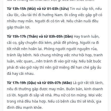
Từ 13h-15h (Mùi) và từ 01-03h (Sửu)
Tin vui sắp tới, nếu
cầu lộc, cầu tài thì đi hướng Nam. Đi công việc gặp gỡ có
nhiều may mắn. Người đi có tin về. Nếu chăn nuôi đều
gặp thuận lợi.
Từ 15h-17h (Thân) và từ 03h-05h (Dần)
Hay tranh luận,
cãi cọ, gây chuyện đói kém, phải đề phòng. Người ra đi
tốt nhất nên hoãn lại. Phòng người người nguyền rủa,
tránh lây bệnh. Nói chung những việc như hội họp, tranh
luận, việc quan,…nên tránh đi vào giờ này. Nếu bắt buộc
phải đi vào giờ này thì nên giữ miệng để hạn ché gây ẩu
đả hay cãi nhau.
Từ 17h-19h (Dậu) và từ 05h-07h (Mão)
Là giờ rất tốt lành,
nếu đi thường gặp được may mắn. Buôn bán, kinh doanh
có lời. Người đi sắp về nhà. Phụ nữ có tin mừng. Mọi việc
trong nhà đều hòa hợp. Nếu có bệnh cầu thì sẽ khỏi, gia
đình đều mạnh khỏe.