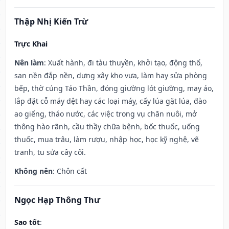
Thập Nhị Kiến Trừ
Trực Khai
Nên làm
: Xuất hành, đi tàu thuyền, khởi tạo, động thổ,
san nền đắp nền, dựng xây kho vựa, làm hay sửa phòng
bếp, thờ cúng Táo Thần, đóng giường lót giường, may áo,
lắp đặt cỗ máy dệt hay các loại máy, cấy lúa gặt lúa, đào
ao giếng, tháo nước, các việc trong vụ chăn nuôi, mở
thông hào rãnh, cầu thầy chữa bệnh, bốc thuốc, uống
thuốc, mua trâu, làm rượu, nhập học, học kỹ nghệ, vẽ
tranh, tu sửa cây cối.
Không nên
: Chôn cất
Ngọc Hạp Thông Thư
Sao tốt
: