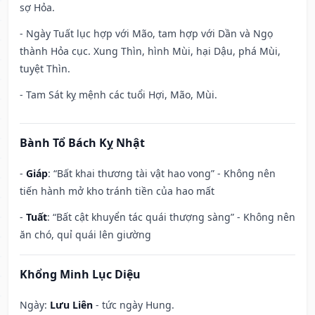
sợ Hỏa.
- Ngày Tuất lục hợp với Mão, tam hợp với Dần và Ngọ
thành Hỏa cục. Xung Thìn, hình Mùi, hại Dậu, phá Mùi,
tuyệt Thìn.
- Tam Sát kỵ mệnh các tuổi Hợi, Mão, Mùi.
Bành Tổ Bách Kỵ Nhật
-
Giáp
: “Bất khai thương tài vật hao vong” - Không nên
tiến hành mở kho tránh tiền của hao mất
-
Tuất
: “Bất cật khuyển tác quái thượng sàng” - Không nên
ăn chó, quỉ quái lên giường
Khổng Minh Lục Diệu
Ngày:
Lưu Liên
- tức ngày Hung.