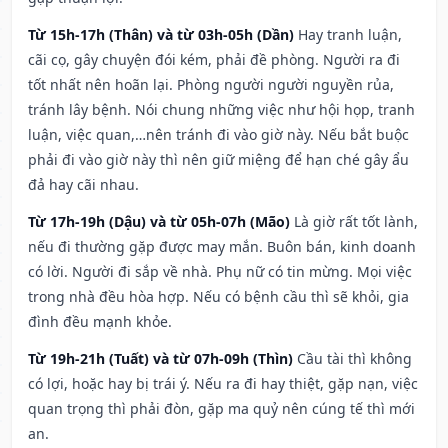
Từ 15h-17h (Thân) và từ 03h-05h (Dần)
Hay tranh luận,
cãi cọ, gây chuyện đói kém, phải đề phòng. Người ra đi
tốt nhất nên hoãn lại. Phòng người người nguyền rủa,
tránh lây bệnh. Nói chung những việc như hội họp, tranh
luận, việc quan,…nên tránh đi vào giờ này. Nếu bắt buộc
phải đi vào giờ này thì nên giữ miệng để hạn ché gây ẩu
đả hay cãi nhau.
Từ 17h-19h (Dậu) và từ 05h-07h (Mão)
Là giờ rất tốt lành,
nếu đi thường gặp được may mắn. Buôn bán, kinh doanh
có lời. Người đi sắp về nhà. Phụ nữ có tin mừng. Mọi việc
trong nhà đều hòa hợp. Nếu có bệnh cầu thì sẽ khỏi, gia
đình đều mạnh khỏe.
Từ 19h-21h (Tuất) và từ 07h-09h (Thìn)
Cầu tài thì không
có lợi, hoặc hay bị trái ý. Nếu ra đi hay thiệt, gặp nạn, việc
quan trọng thì phải đòn, gặp ma quỷ nên cúng tế thì mới
an.