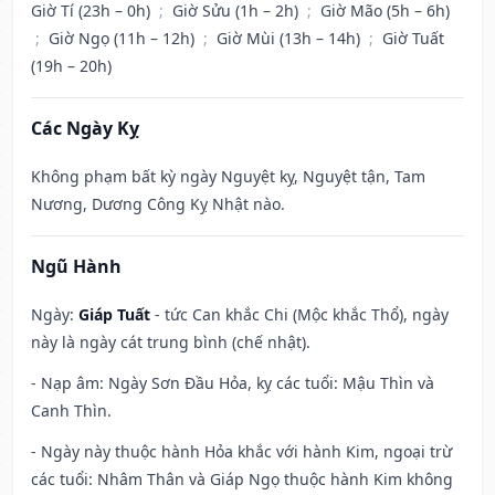
Giờ Tí (23h – 0h)
;
Giờ Sửu (1h – 2h)
;
Giờ Mão (5h – 6h)
;
Giờ Ngọ (11h – 12h)
;
Giờ Mùi (13h – 14h)
;
Giờ Tuất
(19h – 20h)
Các Ngày Kỵ
Không phạm bất kỳ ngày Nguyệt kỵ, Nguyệt tận, Tam
Nương, Dương Công Kỵ Nhật nào.
Ngũ Hành
Ngày:
Giáp Tuất
- tức Can khắc Chi (Mộc khắc Thổ), ngày
này là ngày cát trung bình (chế nhật).
- Nạp âm: Ngày Sơn Đầu Hỏa, kỵ các tuổi: Mậu Thìn và
Canh Thìn.
- Ngày này thuộc hành Hỏa khắc với hành Kim, ngoại trừ
các tuổi: Nhâm Thân và Giáp Ngọ thuộc hành Kim không