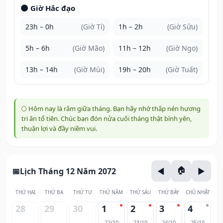
🌑 Giờ Hắc đạo
23h – 0h
(Giờ Tí)
1h – 2h
(Giờ Sửu)
5h – 6h
(Giờ Mão)
11h – 12h
(Giờ Ngọ)
13h – 14h
(Giờ Mùi)
19h – 20h
(Giờ Tuất)
🌕 Hôm nay là rằm giữa tháng. Bạn hãy nhớ thắp nén hương
tri ân tổ tiên. Chúc bạn đón nửa cuối tháng thật bình yên,
thuận lợi và đầy niềm vui.
Lịch Tháng 12 Năm 2072
THỨ HAI
THỨ BA
THỨ TƯ
THỨ NĂM
THỨ SÁU
THỨ BẢY
CHỦ NHẬT
28
29
30
1
2
3
4
22/10
23/10
24/10
25/10