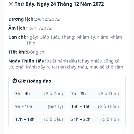
☀️ Thứ Bảy, Ngày 24 Tháng 12 Năm 2072
Dương lịch:
24/12/2072
Âm lịch:
15/11/2072
Can chi:
Ngày: Giáp Tuất, Tháng: Nhâm Tý, Năm: Nhâm
Thìn
Tiết khí:
Đông chí
Ngày Thiên Hầu:
Xuất hành dầu ít hay nhiều cũng cãi
cọ, phải tránh xẩy ra tai nạn chảy máu, máu sẽ khó cầm
⏱️ Giờ Hoàng đạo
3h – 4h
(Giờ Dần)
7h – 8h
(Giờ Thìn)
9h – 10h
(Giờ Tỵ)
15h – 16h
(Giờ Thân)
17h – 18h
(Giờ Dậu)
21h – 22h
(Giờ Hợi)