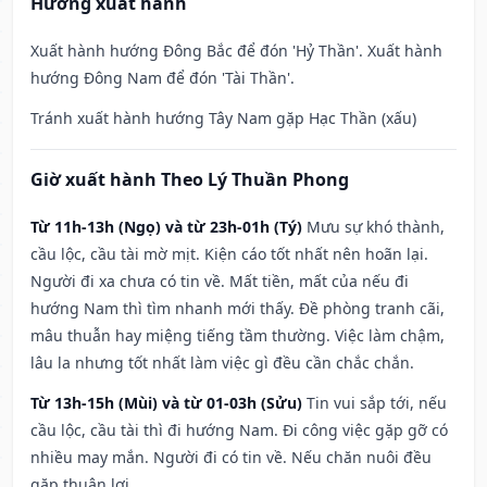
Hướng xuất hành
Xuất hành hướng Đông Bắc để đón 'Hỷ Thần'. Xuất hành
hướng Đông Nam để đón 'Tài Thần'.
Tránh xuất hành hướng Tây Nam gặp Hạc Thần (xấu)
Giờ xuất hành Theo Lý Thuần Phong
Từ 11h-13h (Ngọ) và từ 23h-01h (Tý)
Mưu sự khó thành,
cầu lộc, cầu tài mờ mịt. Kiện cáo tốt nhất nên hoãn lại.
Người đi xa chưa có tin về. Mất tiền, mất của nếu đi
hướng Nam thì tìm nhanh mới thấy. Đề phòng tranh cãi,
mâu thuẫn hay miệng tiếng tầm thường. Việc làm chậm,
lâu la nhưng tốt nhất làm việc gì đều cần chắc chắn.
Từ 13h-15h (Mùi) và từ 01-03h (Sửu)
Tin vui sắp tới, nếu
cầu lộc, cầu tài thì đi hướng Nam. Đi công việc gặp gỡ có
nhiều may mắn. Người đi có tin về. Nếu chăn nuôi đều
gặp thuận lợi.