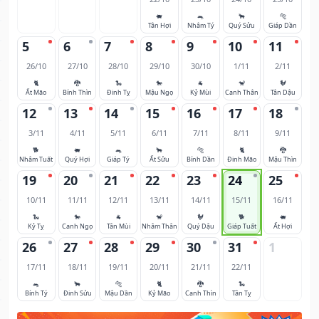
🐖
🐀
🐂
🐅
Tân Hợi
Nhâm Tý
Quý Sửu
Giáp Dần
5
6
7
8
9
10
11
26/10
27/10
28/10
29/10
30/10
1/11
2/11
🐈
🐉
🐍
🐎
🐐
🐒
🐓
Ất Mão
Bính Thìn
Đinh Tỵ
Mậu Ngọ
Kỷ Mùi
Canh Thân
Tân Dậu
12
13
14
15
16
17
18
3/11
4/11
5/11
6/11
7/11
8/11
9/11
🐕
🐖
🐀
🐂
🐅
🐈
🐉
Nhâm Tuất
Quý Hợi
Giáp Tý
Ất Sửu
Bính Dần
Đinh Mão
Mậu Thìn
19
20
21
22
23
24
25
10/11
11/11
12/11
13/11
14/11
15/11
16/11
🐍
🐎
🐐
🐒
🐓
🐕
🐖
Kỷ Tỵ
Canh Ngọ
Tân Mùi
Nhâm Thân
Quý Dậu
Giáp Tuất
Ất Hợi
26
27
28
29
30
31
1
17/11
18/11
19/11
20/11
21/11
22/11
🐀
🐂
🐅
🐈
🐉
🐍
Bính Tý
Đinh Sửu
Mậu Dần
Kỷ Mão
Canh Thìn
Tân Tỵ