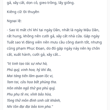
gả, xây cất, dọn cỏ, gieo trồng, lấy giống.
Kiêng cữ
: Đi thuyền
Ngoại lệ
:
- Sao Vị mất chí khí tại ngày Dần, nhất là ngày Mậu Dần,
rất hung, không nên cưới gả, xây cất nhà cửa. Gặp ngày
Tuất sao Vị đăng viên nên mưu cầu công danh tốt, nhưng
cũng phạm Phục Đoạn, do đó gặp ngày này nên kỵ chôn
cất, xuất hành, cưới gả, xây cất...
“Vị tinh tạo tác sự như hà,
Phú quý, vinh hoa, hỷ khí đa,
Mai táng tiến lâm quan lộc vị,
Tam tai, cửu họa bất phùng tha.
Hôn nhân ngộ thử gia phú quý,
Phu phụ tề mi, vĩnh bảo hòa,
Tòng thử môn đình sinh cát khánh,
Nhi tôn đại đại bảo kim pha.”