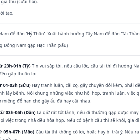
 giá thú (cưới hỏi).
ởi tạo.
am để đón 'Hỷ Thần'. Xuất hành hướng Tây Nam để đón 'Tài Thần'
g Đông Nam gặp Hạc Thần (xấu)
ừ 23h-01h (Tý)
Tin vui sắp tới, nếu cầu lộc, cầu tài thì đi hướng 
đều gặp thuận lợi.
ừ 01-03h (Sửu)
Hay tranh luận, cãi cọ, gây chuyện đói kém, phải đ
nh lây bệnh. Nói chung những việc như hội họp, tranh luận, việc q
iữ miệng để hạn ché gây ẩu đả hay cãi nhau.
từ 03h-05h (Dần)
Là giờ rất tốt lành, nếu đi thường gặp được may
ọi việc trong nhà đều hòa hợp. Nếu có bệnh cầu thì sẽ khỏi, gia 
từ 05h-07h (Mão)
Cầu tài thì không có lợi, hoặc hay bị trái ý. Nếu r
ì mới an.