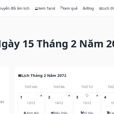
🃏
huyển đổi âm lịch
🔮
Xem Tarot
Xem quẻ
📝
Blog
📅
Lịch t
gày 15 Tháng 2 Năm 2
Lịch Tháng 2 Năm 2072
THỨ HAI
THỨ BA
THỨ TƯ
THỨ
🌕
1
2
3
4
071
13/12
14/12
15/12
1
🐐
🐒
🐓
🐕
Đinh Mùi
Mậu Thân
Kỷ Dậu
Ca