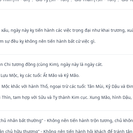
y xấu, ngày này kỵ tiến hành các việc trọng đại như khai trương, xuấ
ăm sự đều kỵ không nên tiến hành bất cứ việc gì.
an Chi tương đồng (cùng Kim), ngày này là ngày cát.
Lựu Mộc, kỵ các tuổi: Ất Mão và Kỷ Mão.
 Mộc khắc với hành Thổ, ngoại trừ các tuổi: Tân Mùi, Kỷ Dậu và Đ
 Thìn, tam hợp với Sửu và Tỵ thành Kim cục. Xung Mão, hình Dậu, h
 chủ nhân bất thường” - Không nên tiến hành trộn tương, chủ kh
 tân chủ hữu thương” - Không nên tiến hành hội khách để tránh tân