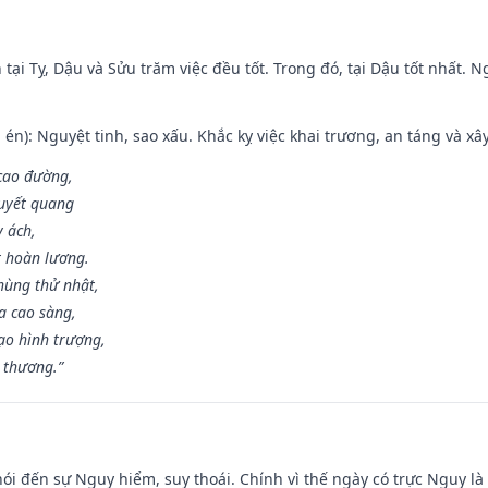
tại Tỵ, Dậu và Sửu trăm việc đều tốt. Trong đó, tại Dậu tốt nhất.
én): Nguyệt tinh, sao xấu. Khắc kỵ việc khai trương, an táng và xâ
 cao đường,
huyết quang
y ách,
t hoàn lương.
hùng thử nhật,
a cao sàng,
ạo hình trượng,
i thương.”
nói đến sự Nguy hiểm, suy thoái. Chính vì thế ngày có trực Nguy l