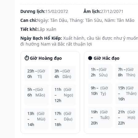
Dương lịch:
15/02/2072
Âm lịch:
27/12/2071
Can chi:
Ngày: Tân Dậu, Tháng: Tân Sửu, Năm: Tân Mão
Tiết khí:
Lập xuân
Ngày Bạch Hổ Kiếp:
Xuất hành, cầu tài được như ý muốn
đi hướng Nam và Bắc rất thuận lợi
⏱️ Giờ Hoàng đạo
🌑 Giờ Hắc đạo
1h –
(Giờ
7h –
(Giờ
23h –
(Giờ
3h –
(Giờ
2h
Sửu)
8h
Thìn)
0h
Tí)
4h
Dần)
9h –
(Giờ
15h
(Giờ
5h –
(Giờ
11h
(Giờ
10h
Tỵ)
–
Thân)
6h
Mão)
–
Ngọ)
16h
12h
19h
(Giờ
21h
(Giờ
13h
(Giờ
17h
(Giờ
–
Tuất)
–
Hợi)
–
Mùi)
–
Dậu)
20h
22h
14h
18h