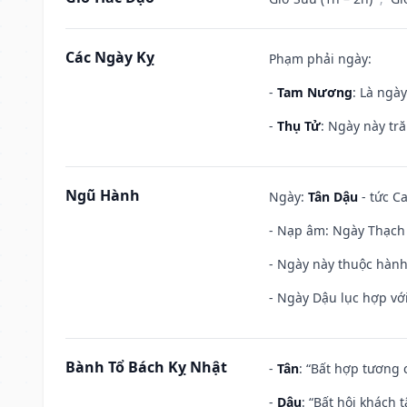
Các Ngày Kỵ
Phạm phải ngày:
-
Tam Nương
: Là ngà
-
Thụ Tử
: Ngày này tr
Ngũ Hành
Ngày:
Tân Dậu
- tức C
- Nạp âm: Ngày Thạch 
- Ngày này thuộc hành
- Ngày Dậu lục hợp với
Bành Tổ Bách Kỵ Nhật
-
Tân
: “Bất hợp tương
-
Dậu
: “Bất hội khách