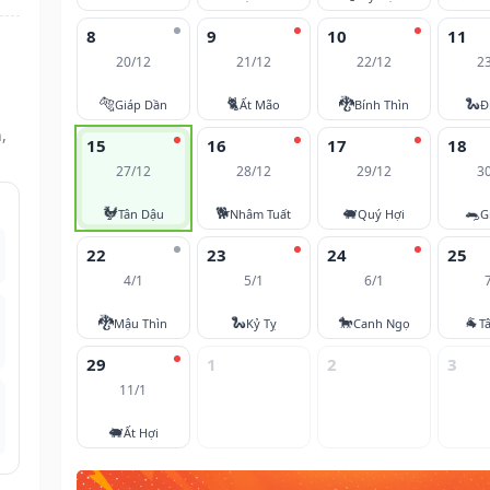
8
9
10
11
20/12
21/12
22/12
2
🐅
🐈
🐉
🐍
Giáp Dần
Ất Mão
Bính Thìn
Đ
,
15
16
17
18
27/12
28/12
29/12
3
🐓
🐕
🐖
🐀
Tân Dậu
Nhâm Tuất
Quý Hợi
G
22
23
24
25
4/1
5/1
6/1
🐉
🐍
🐎
🐐
Mậu Thìn
Kỷ Tỵ
Canh Ngọ
T
29
1
2
3
11/1
🐖
Ất Hợi