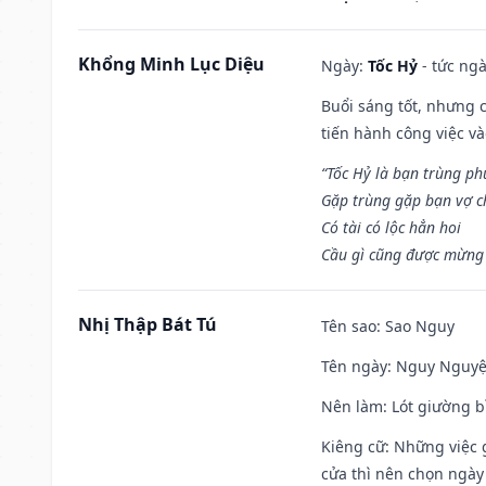
Khổng Minh Lục Diệu
Ngày:
Tốc Hỷ
- tức ngà
Buổi sáng tốt, nhưng 
tiến hành công việc v
“Tốc Hỷ là bạn trùng p
Gặp trùng gặp bạn vợ c
Có tài có lộc hẳn hoi
Cầu gì cũng được mừng 
Nhị Thập Bát Tú
Tên sao
: Sao Nguy
Tên ngày
: Nguy Nguyệt
Nên làm
: Lót giường b
Kiêng cữ
: Những việc 
cửa thì nên chọn ngày