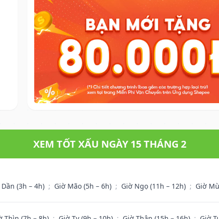
XEM TỐT XẤU NGÀY 15 THÁNG 2
 Dần (3h – 4h)
;
Giờ Mão (5h – 6h)
;
Giờ Ngọ (11h – 12h)
;
Giờ Mù
ờ Thìn (7h – 8h)
;
Giờ Tỵ (9h – 10h)
;
Giờ Thân (15h – 16h)
;
Giờ T