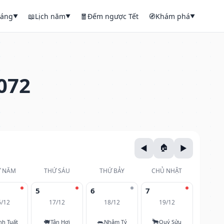
háng
📖
Lịch năm
🧧
Đếm ngược Tết
🧭
Khám phá
▼
▼
▼
072
 NĂM
THỨ SÁU
THỨ BẢY
CHỦ NHẬT
5
6
7
6/12
17/12
18/12
19/12
🐖
🐀
🐂
nh Tuất
Tân Hợi
Nhâm Tý
Quý Sửu