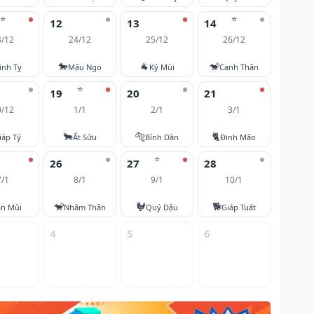
⭐
⭐
12
13
14
3/12
24/12
25/12
26/12
🐎
🐐
🐒
inh Tỵ
Mậu Ngọ
Kỷ Mùi
Canh Thân
⭐
19
20
21
0/12
1/1
2/1
3/1
🐂
🐅
🐈
iáp Tý
Ất Sửu
Bính Dần
Đinh Mão
⭐
26
27
28
7/1
8/1
9/1
10/1
🐒
🐓
🐕
ân Mùi
Nhâm Thân
Quý Dậu
Giáp Tuất
4
5
6