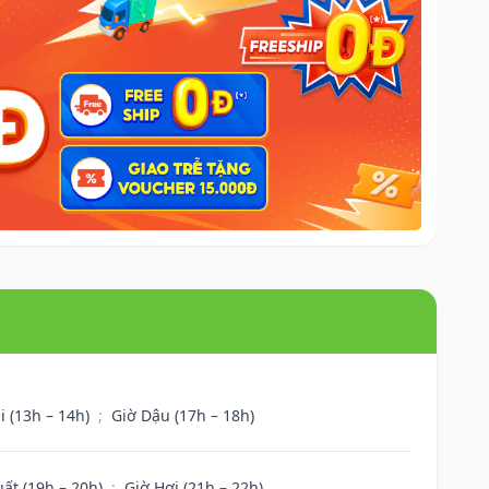
i (13h – 14h)
;
Giờ Dậu (17h – 18h)
uất (19h – 20h)
;
Giờ Hợi (21h – 22h)