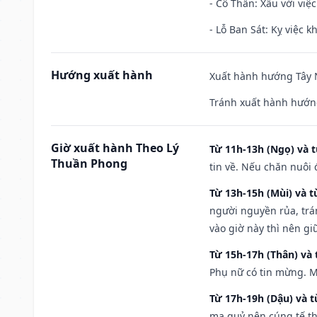
- Cô Thần: Xấu với việc
- Lỗ Ban Sát: Kỵ việc kh
Hướng xuất hành
Xuất hành hướng Tây N
Tránh xuất hành hướn
Giờ xuất hành Theo Lý
Từ 11h-13h (Ngọ) và t
Thuần Phong
tin về. Nếu chăn nuôi 
Từ 13h-15h (Mùi) và t
người nguyền rủa, trá
vào giờ này thì nên g
Từ 15h-17h (Thân) và 
Phụ nữ có tin mừng. M
Từ 17h-19h (Dậu) và 
ma quỷ nên cúng tế th