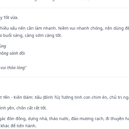
y Tốt vừa.
chiều xấu nên cần làm nhanh. Niềm vui nhanh chóng, nên dùng để 
ào buổi sáng, càng sớm càng tốt.
hùng
hồng sánh đôi
vui thỏa lòng”
 Yến - Kiên Đàm: Xấu (Bình Tú) Tướng tinh con chim én, chủ trị ng
ình yên, chôn cất rất tốt.
gác đòn đông, dựng nhà, tháo nước, đào mương rạch, đi thuyền hay
 khác để tiến hành.