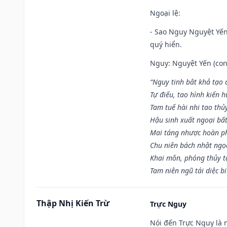
Ngoại lệ
:
- Sao Nguy Nguyệt Yến 
quý hiển.
Nguy: Nguyệt Yến (con 
“Nguy tinh bât khả tạo
Tự điếu, tao hình kiến 
Tam tuế hài nhi tao thủ
Hậu sinh xuất ngoại bấ
Mai táng nhược hoàn p
Chu niên bách nhật ngọ
Khai môn, phóng thủy t
Tam niên ngũ tái diệc b
Thập Nhị Kiến Trừ
Trực Nguy
Nói đến Trực Nguy là 