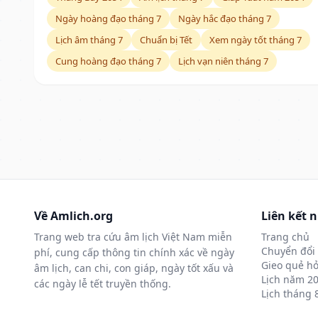
Ngày hoàng đạo tháng 7
Ngày hắc đạo tháng 7
Lịch âm tháng 7
Chuẩn bị Tết
Xem ngày tốt tháng 7
Cung hoàng đạo tháng 7
Lịch vạn niên tháng 7
Về Amlich.org
Liên kết 
Trang web tra cứu âm lịch Việt Nam miễn
Trang chủ
Chuyển đổi 
phí, cung cấp thông tin chính xác về ngày
Gieo quẻ hỏ
âm lịch, can chi, con giáp, ngày tốt xấu và
Lịch năm 2
các ngày lễ tết truyền thống.
Lịch tháng 