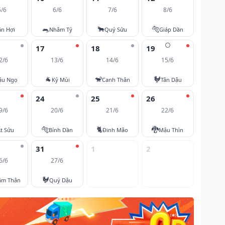
5/6
6/6
7/6
8/6
🐀
🐂
🐅
ân Hợi
Nhâm Tý
Quý Sửu
Giáp Dần
🌕
17
18
19
2/6
13/6
14/6
15/6
🐐
🐒
🐓
ậu Ngọ
Kỷ Mùi
Canh Thân
Tân Dậu
24
25
26
9/6
20/6
21/6
22/6
🐅
🐈
🐉
t Sửu
Bính Dần
Đinh Mão
Mậu Thìn
31
1
2
6/6
27/6
🐓
âm Thân
Quý Dậu