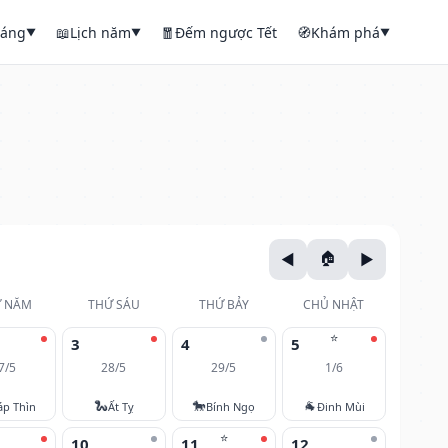
háng
📖
Lịch năm
🧧
Đếm ngược Tết
🧭
Khám phá
▼
▼
▼
 NĂM
THỨ SÁU
THỨ BẢY
CHỦ NHẬT
⭐
3
4
5
7/5
28/5
29/5
1/6
🐍
🐎
🐐
áp Thìn
Ất Tỵ
Bính Ngọ
Đinh Mùi
⭐
10
11
12