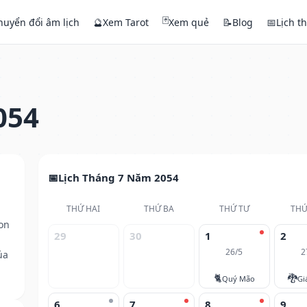
🃏
huyển đổi âm lịch
🔮
Xem Tarot
Xem quẻ
📝
Blog
📅
Lịch t
054
Lịch Tháng 7 Năm 2054
THỨ HAI
THỨ BA
THỨ TƯ
THỨ
on
29
30
1
2
26/5
2
ủa
🐈
🐉
Quý Mão
Gi
6
7
8
9