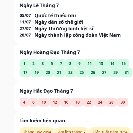
Ngày Lễ Tháng 7
Quốc tế thiếu nhi
05/07
Ngày dân số thế giới
11/07
Ngày Thương binh liệt sĩ
27/07
Ngày thành lập công đoàn Việt Nam
28/07
Ngày Hoàng Đạo Tháng 7
1
2
3
5
7
8
9
11
13
14
15
17
19
20
21
23
25
26
27
29
31
Ngày Hắc Đạo Tháng 7
4
6
10
12
16
18
22
24
28
30
Tìm kiếm liên quan
Tháng Bảy 2054
Âm lịch tháng 7
Giáp Tuất năm 2054