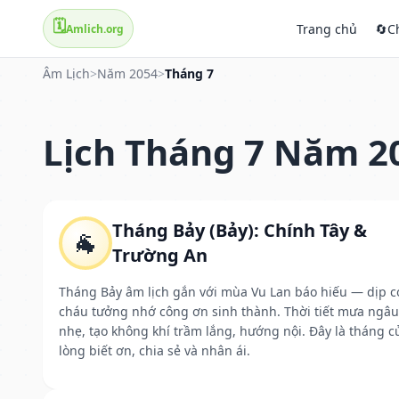
🗓️
Trang chủ
🔄
C
Amlich.org
Âm Lịch
>
Năm 2054
>
Tháng 7
Lịch Tháng 7 Năm 2
Tháng Bảy (Bảy): Chính Tây &
🐐
Trường An
Tháng Bảy âm lịch gắn với mùa Vu Lan báo hiếu — dịp c
cháu tưởng nhớ công ơn sinh thành. Thời tiết mưa ngâu
nhẹ, tạo không khí trầm lắng, hướng nội. Đây là tháng c
lòng biết ơn, chia sẻ và nhân ái.