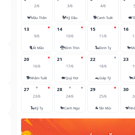
2/6
3/6
4/6
🐒
🐓
🐕
🐖
Mậu Thân
Kỷ Dậu
Canh Tuất
T
13
14
15
16
9/6
10/6
11/6
1
🐈
🐉
🐍
🐎
Ất Mão
Bính Thìn
Đinh Tỵ
M
20
21
22
23
16/6
17/6
18/6
1
🐕
🐖
🐀
🐂
Nhâm Tuất
Quý Hợi
Giáp Tý
Ấ
⭐
⭐
27
28
29
30
23/6
24/6
25/6
2
🐍
🐎
🐐
🐒
Kỷ Tỵ
Canh Ngọ
Tân Mùi
Nh