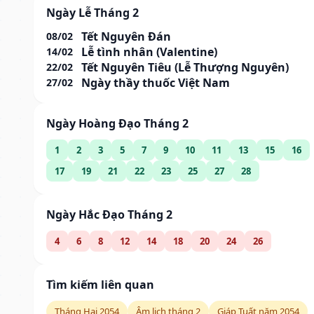
Ngày Lễ Tháng 2
Tết Nguyên Đán
08/02
Lễ tình nhân (Valentine)
14/02
Tết Nguyên Tiêu (Lễ Thượng Nguyên)
22/02
Ngày thầy thuốc Việt Nam
27/02
Ngày Hoàng Đạo Tháng 2
1
2
3
5
7
9
10
11
13
15
16
17
19
21
22
23
25
27
28
Ngày Hắc Đạo Tháng 2
4
6
8
12
14
18
20
24
26
Tìm kiếm liên quan
Tháng Hai 2054
Âm lịch tháng 2
Giáp Tuất năm 2054