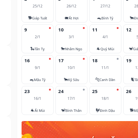
25/12
26/12
27/12
2
🐕
🐖
🐀
🐂
Giáp Tuất
Ất Hợi
Bính Tý
Đi
9
10
11
12
2/1
3/1
4/1
🐍
🐎
🐐
🐒
Tân Tỵ
Nhâm Ngọ
Quý Mùi
Gi
16
17
18
19
9/1
10/1
11/1
1
🐀
🐂
🐅
🐈
Mậu Tý
Kỷ Sửu
Canh Dần
T
23
24
25
26
16/1
17/1
18/1
1
🐐
🐒
🐓
🐕
Ất Mùi
Bính Thân
Đinh Dậu
Mậ