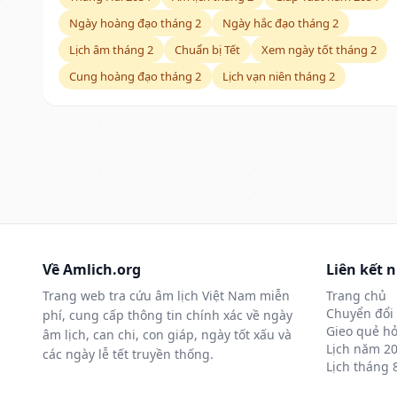
Ngày hoàng đạo tháng 2
Ngày hắc đạo tháng 2
Lịch âm tháng 2
Chuẩn bị Tết
Xem ngày tốt tháng 2
Cung hoàng đạo tháng 2
Lịch vạn niên tháng 2
Về Amlich.org
Liên kết 
Trang web tra cứu âm lịch Việt Nam miễn
Trang chủ
Chuyển đổi 
phí, cung cấp thông tin chính xác về ngày
Gieo quẻ hỏ
âm lịch, can chi, con giáp, ngày tốt xấu và
Lịch năm 2
các ngày lễ tết truyền thống.
Lịch tháng 