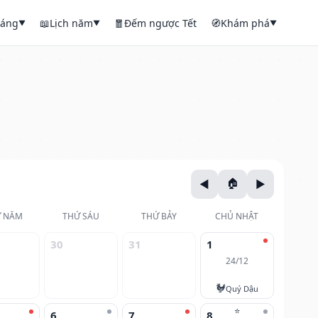
háng
📖
Lịch năm
🧧
Đếm ngược Tết
🧭
Khám phá
▼
▼
▼
 NĂM
THỨ SÁU
THỨ BẢY
CHỦ NHẬT
30
31
1
24/12
🐓
Quý Dậu
⭐
6
7
8