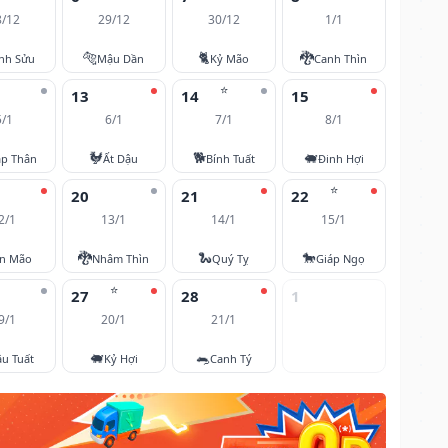
8/12
29/12
30/12
1/1
🐅
🐈
🐉
nh Sửu
Mậu Dần
Kỷ Mão
Canh Thìn
⭐
13
14
15
5/1
6/1
7/1
8/1
🐓
🐕
🐖
áp Thân
Ất Dậu
Bính Tuất
Đinh Hợi
⭐
20
21
22
2/1
13/1
14/1
15/1
🐉
🐍
🐎
ân Mão
Nhâm Thìn
Quý Tỵ
Giáp Ngọ
⭐
27
28
1
9/1
20/1
21/1
🐖
🐀
u Tuất
Kỷ Hợi
Canh Tý