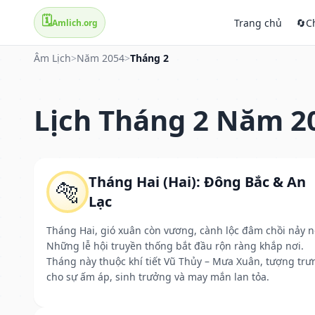
🗓️
Trang chủ
🔄
C
Amlich.org
Âm Lịch
>
Năm 2054
>
Tháng 2
Lịch Tháng 2 Năm 2
Tháng Hai (Hai): Đông Bắc & An
🐅
Lạc
Tháng Hai, gió xuân còn vương, cành lộc đâm chồi nảy n
Những lễ hội truyền thống bắt đầu rộn ràng khắp nơi.
Tháng này thuộc khí tiết Vũ Thủy – Mưa Xuân, tượng trư
cho sự ấm áp, sinh trưởng và may mắn lan tỏa.