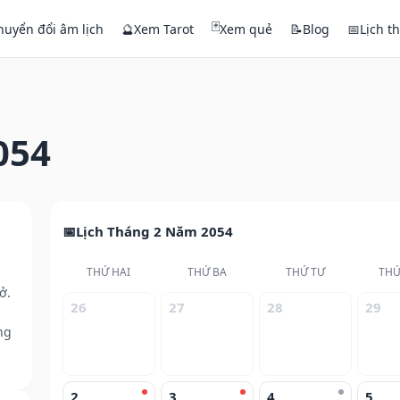
🃏
huyển đổi âm lịch
🔮
Xem Tarot
Xem quẻ
📝
Blog
📅
Lịch t
054
Lịch Tháng 2 Năm 2054
THỨ HAI
THỨ BA
THỨ TƯ
THỨ
ở.
26
27
28
29
ng
2
3
4
5