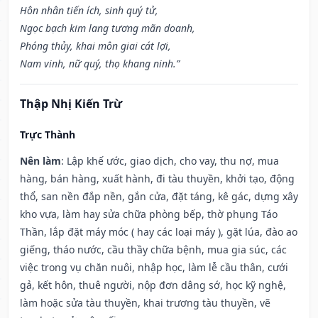
Hôn nhân tiến ích, sinh quý tử,
Ngọc bạch kim lang tương mãn doanh,
Phóng thủy, khai môn giai cát lợi,
Nam vinh, nữ quý, thọ khang ninh.”
Thập Nhị Kiến Trừ
Trực Thành
Nên làm
: Lập khế ước, giao dịch, cho vay, thu nợ, mua
hàng, bán hàng, xuất hành, đi tàu thuyền, khởi tạo, động
thổ, san nền đắp nền, gắn cửa, đặt táng, kê gác, dựng xây
kho vựa, làm hay sửa chữa phòng bếp, thờ phụng Táo
Thần, lắp đặt máy móc ( hay các loại máy ), gặt lúa, đào ao
giếng, tháo nước, cầu thầy chữa bệnh, mua gia súc, các
việc trong vụ chăn nuôi, nhập học, làm lễ cầu thân, cưới
gả, kết hôn, thuê người, nộp đơn dâng sớ, học kỹ nghệ,
làm hoặc sửa tàu thuyền, khai trương tàu thuyền, vẽ