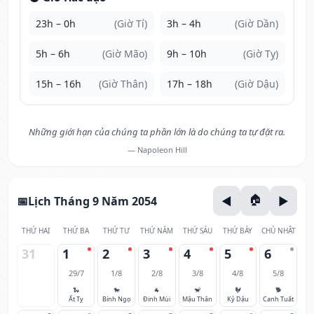
23h – 0h
(Giờ Tí)
3h – 4h
(Giờ Dần)
5h – 6h
(Giờ Mão)
9h – 10h
(Giờ Tỵ)
15h – 16h
(Giờ Thân)
17h – 18h
(Giờ Dậu)
Những giới hạn của chúng ta phần lớn là do chúng ta tự đặt ra.
— Napoleon Hill
Lịch Tháng 9 Năm 2054
THỨ HAI
THỨ BA
THỨ TƯ
THỨ NĂM
THỨ SÁU
THỨ BẢY
CHỦ NHẬT
31
1
2
3
4
5
6
29/7
1/8
2/8
3/8
4/8
5/8
🐍
🐎
🐐
🐒
🐓
🐕
Ất Tỵ
Bính Ngọ
Đinh Mùi
Mậu Thân
Kỷ Dậu
Canh Tuất