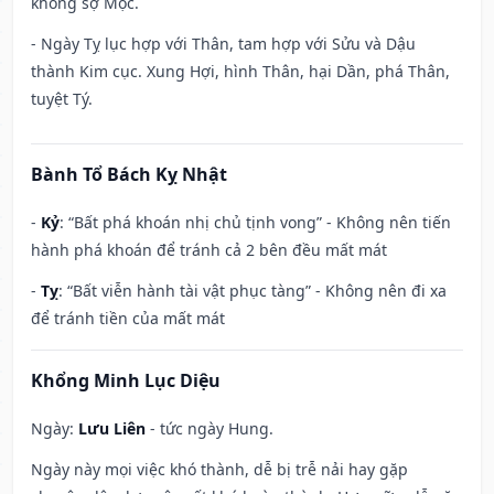
không sợ Mộc.
- Ngày Tỵ lục hợp với Thân, tam hợp với Sửu và Dậu
thành Kim cục. Xung Hợi, hình Thân, hại Dần, phá Thân,
tuyệt Tý.
Bành Tổ Bách Kỵ Nhật
-
Kỷ
: “Bất phá khoán nhị chủ tịnh vong” - Không nên tiến
hành phá khoán để tránh cả 2 bên đều mất mát
-
Tỵ
: “Bất viễn hành tài vật phục tàng” - Không nên đi xa
để tránh tiền của mất mát
Khổng Minh Lục Diệu
Ngày:
Lưu Liên
- tức ngày Hung.
Ngày này mọi việc khó thành, dễ bị trễ nải hay gặp