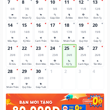
7
8
9
10
11
12
13
6/8
7/8
8/8
9/8
10/8
11/8
12/8
🐖
🐀
🐂
🐅
🐈
🐉
🐍
Tân Hợi
Nhâm Tý
Quý Sửu
Giáp Dần
Ất Mão
Bính Thìn
Đinh Tỵ
14
15
16
17
18
19
20
13/8
14/8
15/8
16/8
17/8
18/8
19/8
🐎
🐐
🐒
🐓
🐕
🐖
🐀
Mậu Ngọ
Kỷ Mùi
Canh Thân
Tân Dậu
Nhâm Tuất
Quý Hợi
Giáp Tý
21
22
23
24
25
26
27
20/8
21/8
22/8
23/8
24/8
25/8
26/8
🐂
🐅
🐈
🐉
🐍
🐎
🐐
Ất Sửu
Bính Dần
Đinh Mão
Mậu Thìn
Kỷ Tỵ
Canh Ngọ
Tân Mùi
28
29
30
1
2
3
4
27/8
28/8
29/8
🐒
🐓
🐕
Nhâm Thân
Quý Dậu
Giáp Tuất