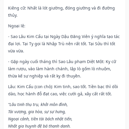
Kiêng cữ
: Nhất là lót giường, đóng giường và đi đường
thủy.
Ngoại lệ
:
- Sao Lâu Kim Cẩu tại Ngày Dậu Đăng Viên ý nghĩa tạo tác
đại lợi. Tại Tỵ gọi là Nhập Trù nên rất tốt. Tại Sửu thì tốt
vừa vừa.
- Gặp ngày cuối tháng thì Sao Lâu phạm Diệt Một: Kỵ cữ
làm rượu, vào làm hành chánh, lập lò gốm lò nhuộm,
thừa kế sự nghiệp và rất kỵ đi thuyền.
Lâu: Kim Cẩu (con chó): Kim tinh, sao tốt. Tiền bạc thì dồi
dào, học hành đỗ đạt cao, việc cưới gả, xây cất rất tốt.
“Lâu tinh thụ trụ, khởi môn đình,
Tài vượng, gia hòa, sự sự hưng,
Ngoại cảnh, tiền tài bách nhật tiến,
Nhất gia huynh đệ bá thanh danh.