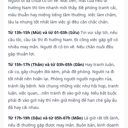
Người đi xa chưa có tin về. Mất tiền, mất của nếu đi
hướng Nam thì tìm nhanh mới thấy. Đề phòng tranh cãi,
mâu thuẫn hay miệng tiếng tầm thường. Việc làm chậm,
lâu la nhưng tốt nhất làm việc gì đều cần chắc chắn.
Từ 13h-15h (Mùi) và từ 01-03h (Sửu)
Tin vui sắp tới, nếu
cầu lộc, cầu tài thì đi hướng Nam. Đi công việc gặp gỡ có
nhiều may mắn. Người đi có tin về. Nếu chăn nuôi đều
gặp thuận lợi.
Từ 15h-17h (Thân) và từ 03h-05h (Dần)
Hay tranh luận,
cãi cọ, gây chuyện đói kém, phải đề phòng. Người ra đi
tốt nhất nên hoãn lại. Phòng người người nguyền rủa,
tránh lây bệnh. Nói chung những việc như hội họp, tranh
luận, việc quan,…nên tránh đi vào giờ này. Nếu bắt buộc
phải đi vào giờ này thì nên giữ miệng để hạn ché gây ẩu
đả hay cãi nhau.
Từ 17h-19h (Dậu) và từ 05h-07h (Mão)
Là giờ rất tốt lành,
nếu đi thường gặp được may mắn. Buôn bán, kinh doanh