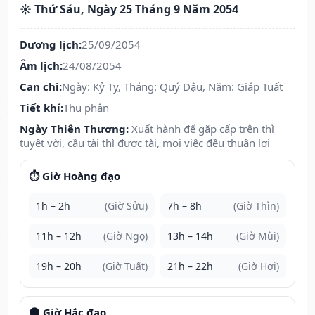
☀️ Thứ Sáu, Ngày 25 Tháng 9 Năm 2054
Dương lịch:
25/09/2054
Âm lịch:
24/08/2054
Can chi:
Ngày: Kỷ Tỵ, Tháng: Quý Dậu, Năm: Giáp Tuất
Tiết khí:
Thu phân
Ngày Thiên Thương:
Xuất hành để gặp cấp trên thì
tuyệt vời, cầu tài thì được tài, mọi việc đều thuận lợi
⏱️ Giờ Hoàng đạo
1h – 2h
(Giờ Sửu)
7h – 8h
(Giờ Thìn)
11h – 12h
(Giờ Ngọ)
13h – 14h
(Giờ Mùi)
19h – 20h
(Giờ Tuất)
21h – 22h
(Giờ Hợi)
🌑 Giờ Hắc đạo