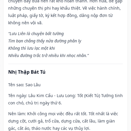
chuyện dây dưa nên rất khó hoàn thành. Hơn nữa, dễ gặp
những chuyện thị phi hay khẩu thiệt. Về việc hành chính,
luật pháp, giấy tờ, ký kết hợp đồng, dâng nộp đơn từ
không nên vội vã.
“Lưu Liên là chuyện bất tường
Tìm bạn chẳng thấy nửa đường phân ly
Không thì lưu lạc một khi
Nhiều đường trắc trở nhiều khi nhọc nhằn.”
Nhị Thập Bát Tú
Tên sao
: Sao Lâu
Tên ngày
: Lâu Kim Cẩu - Lưu Long: Tốt (Kiết Tú) Tướng tinh
con chó, chủ trị ngày thứ 6.
Nên làm
: Khởi công mọi việc đều rất tốt. Tốt nhất là việc
dựng cột, cưới gả, trổ cửa, dựng cửa, cất lầu, làm giàn
gác, cắt áo, tháo nước hay các vụ thủy lợi.