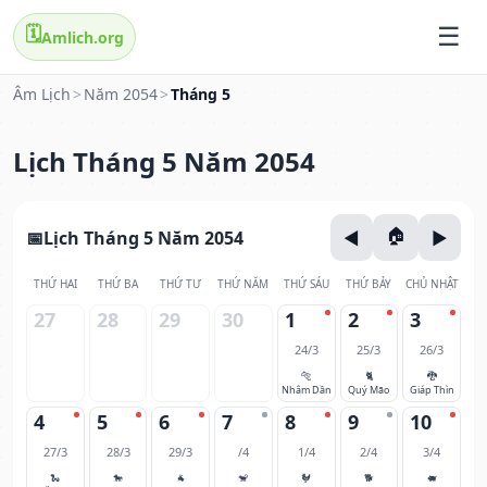
🗓️
Amlich.org
Âm Lịch
>
Năm 2054
>
Tháng 5
Lịch Tháng 5 Năm 2054
Lịch Tháng 5 Năm 2054
THỨ HAI
THỨ BA
THỨ TƯ
THỨ NĂM
THỨ SÁU
THỨ BẢY
CHỦ NHẬT
27
28
29
30
1
2
3
24/3
25/3
26/3
🐅
🐈
🐉
Nhâm Dần
Quý Mão
Giáp Thìn
4
5
6
7
8
9
10
27/3
28/3
29/3
/4
1/4
2/4
3/4
🐍
🐎
🐐
🐒
🐓
🐕
🐖