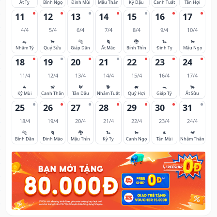
Ất Tỵ
Bính Ngọ
Đinh Mùi
Mậu Thân
Kỷ Dậu
Canh Tuất
Tân Hợi
11
12
13
14
15
16
17
4/4
5/4
6/4
7/4
8/4
9/4
10/4
🐀
🐂
🐅
🐈
🐉
🐍
🐎
Nhâm Tý
Quý Sửu
Giáp Dần
Ất Mão
Bính Thìn
Đinh Tỵ
Mậu Ngọ
18
19
20
21
22
23
24
11/4
12/4
13/4
14/4
15/4
16/4
17/4
🐐
🐒
🐓
🐕
🐖
🐀
🐂
Kỷ Mùi
Canh Thân
Tân Dậu
Nhâm Tuất
Quý Hợi
Giáp Tý
Ất Sửu
25
26
27
28
29
30
31
18/4
19/4
20/4
21/4
22/4
23/4
24/4
🐅
🐈
🐉
🐍
🐎
🐐
🐒
Bính Dần
Đinh Mão
Mậu Thìn
Kỷ Tỵ
Canh Ngọ
Tân Mùi
Nhâm Thân