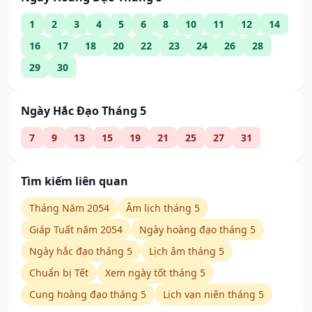
1
2
3
4
5
6
8
10
11
12
14
16
17
18
20
22
23
24
26
28
29
30
Ngày Hắc Đạo Tháng 5
7
9
13
15
19
21
25
27
31
Tìm kiếm liên quan
Tháng Năm 2054
Âm lịch tháng 5
Giáp Tuất năm 2054
Ngày hoàng đạo tháng 5
Ngày hắc đạo tháng 5
Lịch âm tháng 5
Chuẩn bị Tết
Xem ngày tốt tháng 5
Cung hoàng đạo tháng 5
Lịch vạn niên tháng 5