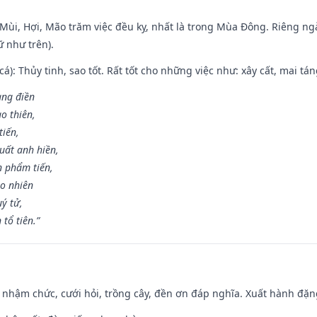
i Mùi, Hợi, Mão trăm việc đều kỵ, nhất là trong Mùa Đông. Riêng 
 như trên).
 cá): Thủy tinh, sao tốt. Rất tốt cho những việc như: xây cất, mai t
rang điền
o thiên,
tiến,
uất anh hiền,
n phẩm tiến,
ao nhiên
uý tử,
tổ tiên.”
 nhậm chức, cưới hỏi, trồng cây, đền ơn đáp nghĩa. Xuất hành đặng 