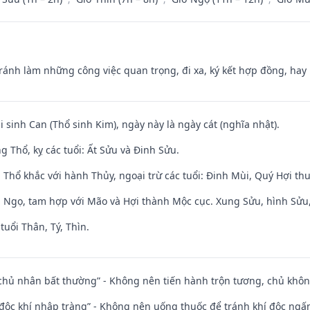
Tránh làm những công việc quan trọng, đi xa, ký kết hợp đồng, hay 
i sinh Can (Thổ sinh Kim), ngày này là ngày cát (nghĩa nhật).
 Thổ, kỵ các tuổi: Ất Sửu và Đinh Sửu.
 Thổ khắc với hành Thủy, ngoại trừ các tuổi: Đinh Mùi, Quý Hợi t
i Ngọ, tam hợp với Mão và Hợi thành Mộc cục. Xung Sửu, hình Sửu, 
tuổi Thân, Tý, Thìn.
 chủ nhân bất thường” - Không nên tiến hành trộn tương, chủ kh
 độc khí nhập tràng” - Không nên uống thuốc để tránh khí độc ngấ