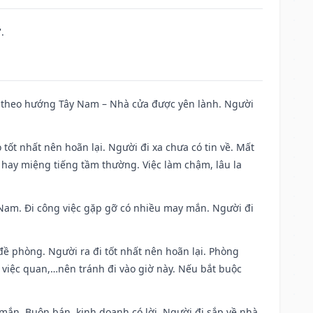
.
 đi theo hướng Tây Nam – Nhà cửa được yên lành. Người
 tốt nhất nên hoãn lại. Người đi xa chưa có tin về. Mất
 hay miệng tiếng tầm thường. Việc làm chậm, lâu la
ng Nam. Đi công việc gặp gỡ có nhiều may mắn. Người đi
 đề phòng. Người ra đi tốt nhất nên hoãn lại. Phòng
 việc quan,…nên tránh đi vào giờ này. Nếu bắt buộc
 mắn. Buôn bán, kinh doanh có lời. Người đi sắp về nhà.