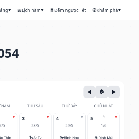
háng
📖
Lịch năm
🧧
Đếm ngược Tết
🧭
Khám phá
▼
▼
▼
054
 NĂM
THỨ SÁU
THỨ BẢY
CHỦ NHẬT
⭐
3
4
5
7/5
28/5
29/5
1/6
🐍
🐎
🐐
áp Thìn
Ất Tỵ
Bính Ngọ
Đinh Mùi