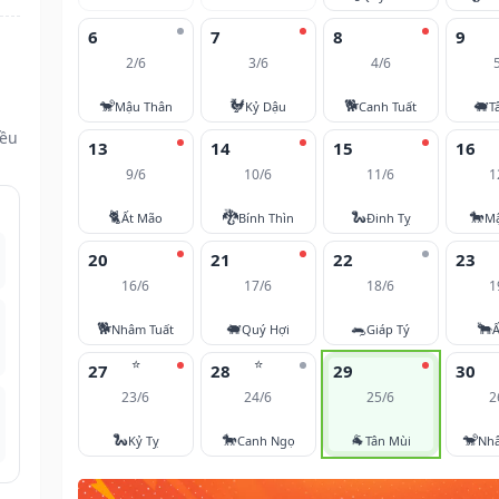
6
7
8
9
2/6
3/6
4/6
🐒
🐓
🐕
🐖
Mậu Thân
Kỷ Dậu
Canh Tuất
T
đều
13
14
15
16
9/6
10/6
11/6
1
🐈
🐉
🐍
🐎
Ất Mão
Bính Thìn
Đinh Tỵ
M
20
21
22
23
16/6
17/6
18/6
1
🐕
🐖
🐀
🐂
Nhâm Tuất
Quý Hợi
Giáp Tý
Ấ
⭐
⭐
27
28
29
30
23/6
24/6
25/6
2
🐍
🐎
🐐
🐒
Kỷ Tỵ
Canh Ngọ
Tân Mùi
Nh