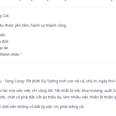
y Cát.
 đều được yên tâm, hành sự thành công.
hân
n đưa
ại An
 thanh nhàn.”
u - Tang Cung: Tốt (Kiết Tú) Tướng tinh con rái cá, chủ trị ngày thứ 
o tác mọi việc việc chi cũng tốt. Tốt nhất là việc khai trương, xuất 
nước, chặt cỏ phá đất, cắt áo thêu áo, làm nhiều việc thiện ắt thiện
n kiết nên không có bất kỳ việc chi phải kiêng cữ.