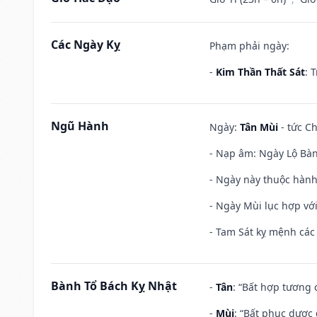
Các Ngày Kỵ
Phạm phải ngày:
-
Kim Thần Thất Sát
: 
Ngũ Hành
Ngày:
Tân Mùi
- tức Ch
- Nạp âm: Ngày Lộ Bàng
- Ngày này thuộc hành
- Ngày Mùi lục hợp vớ
- Tam Sát kỵ mệnh các 
Bành Tổ Bách Kỵ Nhật
-
Tân
: “Bất hợp tương
-
Mùi
: “Bất phục dược