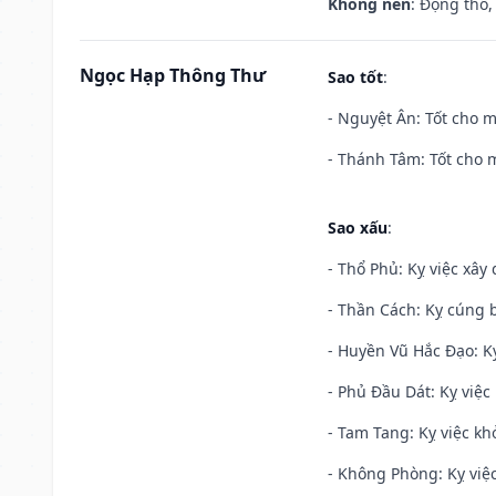
Không nên
: Động thổ,
Ngọc Hạp Thông Thư
Sao tốt
:
- Nguyệt Ân: Tốt cho m
- Thánh Tâm: Tốt cho m
Sao xấu
:
- Thổ Phủ: Kỵ việc xây
- Thần Cách: Kỵ cúng b
- Huyền Vũ Hắc Đạo: Kỵ
- Phủ Đầu Dát: Kỵ việc 
- Tam Tang: Kỵ việc khở
- Không Phòng: Kỵ việc 