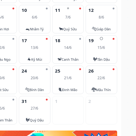
⭐
10
11
12
5/6
6/6
7/6
8/6
🐀
🐂
🐅
ân Hợi
Nhâm Tý
Quý Sửu
Giáp Dần
🌕
17
18
19
2/6
13/6
14/6
15/6
🐐
🐒
🐓
ậu Ngọ
Kỷ Mùi
Canh Thân
Tân Dậu
24
25
26
9/6
20/6
21/6
22/6
🐅
🐈
🐉
t Sửu
Bính Dần
Đinh Mão
Mậu Thìn
31
1
2
6/6
27/6
🐓
âm Thân
Quý Dậu