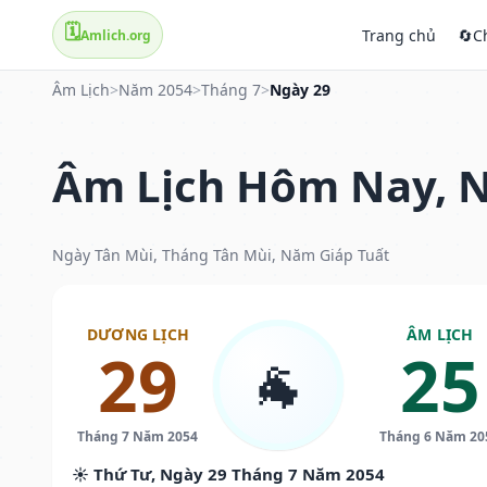
🗓️
Trang chủ
🔄
C
Amlich.org
Âm Lịch
>
Năm 2054
>
Tháng 7
>
Ngày 29
Âm Lịch Hôm Nay, N
Ngày Tân Mùi, Tháng Tân Mùi, Năm Giáp Tuất
DƯƠNG LỊCH
ÂM LỊCH
29
25
🐐
Tháng 7 Năm 2054
Tháng 6 Năm 20
☀️ Thứ Tư, Ngày 29 Tháng 7 Năm 2054