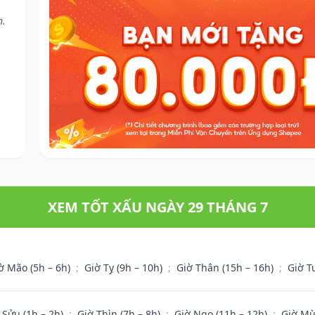
h.
XEM TỐT XẤU NGÀY 29 THÁNG 7
ờ Mão (5h – 6h)
;
Giờ Tỵ (9h – 10h)
;
Giờ Thân (15h – 16h)
;
Giờ T
 Sửu (1h – 2h)
;
Giờ Thìn (7h – 8h)
;
Giờ Ngọ (11h – 12h)
;
Giờ Mù