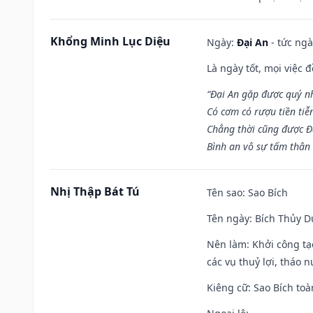
Khổng Minh Lục Diệu
Ngày:
Đại An
- tức ngà
Là ngày tốt, mọi việc
“Đại An gặp được quý n
Có cơm có rượu tiền tiễ
Chẳng thời cũng được Đ
Bình an vô sự tấm thân
Nhị Thập Bát Tú
Tên sao
: Sao Bích
Tên ngày
: Bích Thủy D
Nên làm
: Khởi công tạ
các vụ thuỷ lợi, tháo 
Kiêng cữ
: Sao Bích toà