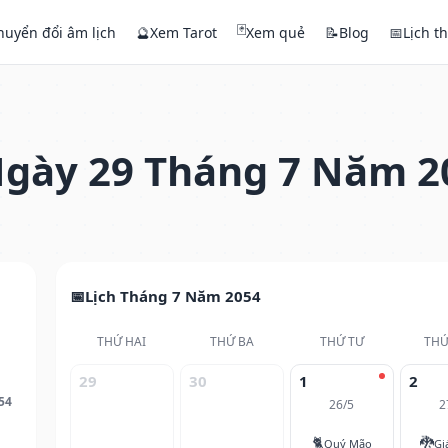
🃏
huyển đổi âm lịch
🔮
Xem Tarot
Xem quẻ
📝
Blog
📅
Lịch t
gày 29 Tháng 7 Năm 2
Lịch Tháng 7 Năm 2054
THỨ HAI
THỨ BA
THỨ TƯ
THỨ
29
30
1
2
54
26/5
2
🐈
🐉
Quý Mão
Gi