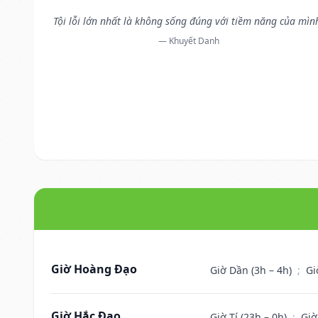
Tội lỗi lớn nhất là không sống đúng với tiềm năng của mìn
— Khuyết Danh
Giờ Hoàng Đạo
Giờ Dần (3h – 4h)
;
Gi
Giờ Hắc Đạo
Giờ Tí (23h – 0h)
;
Giờ