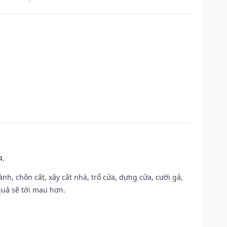
4.
hành, chôn cất, xây cất nhà, trổ cửa, dựng cửa, cưới gả,
 quả sẽ tới mau hơn.