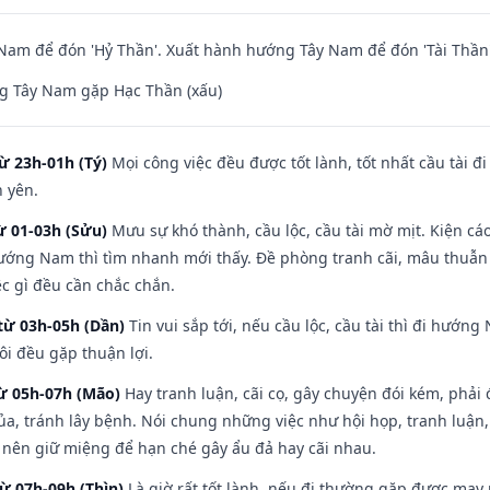
am để đón 'Hỷ Thần'. Xuất hành hướng Tây Nam để đón 'Tài Thần'
g Tây Nam gặp Hạc Thần (xấu)
ừ 23h-01h (Tý)
Mọi công việc đều được tốt lành, tốt nhất cầu tài
h yên.
ừ 01-03h (Sửu)
Mưu sự khó thành, cầu lộc, cầu tài mờ mịt. Kiện cáo
hướng Nam thì tìm nhanh mới thấy. Đề phòng tranh cãi, mâu thuẫn
ệc gì đều cần chắc chắn.
từ 03h-05h (Dần)
Tin vui sắp tới, nếu cầu lộc, cầu tài thì đi hướ
ôi đều gặp thuận lợi.
từ 05h-07h (Mão)
Hay tranh luận, cãi cọ, gây chuyện đói kém, phải
a, tránh lây bệnh. Nói chung những việc như hội họp, tranh luận,
ì nên giữ miệng để hạn ché gây ẩu đả hay cãi nhau.
từ 07h-09h (Thìn)
Là giờ rất tốt lành, nếu đi thường gặp được may