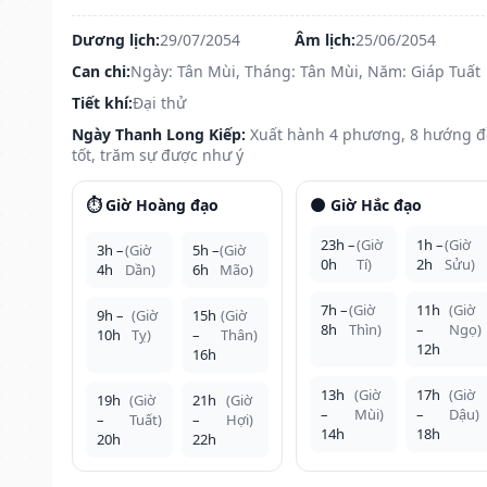
Dương lịch:
29/07/2054
Âm lịch:
25/06/2054
Can chi:
Ngày: Tân Mùi, Tháng: Tân Mùi, Năm: Giáp Tuất
Tiết khí:
Đại thử
Ngày Thanh Long Kiếp:
Xuất hành 4 phương, 8 hướng 
tốt, trăm sự được như ý
⏱️ Giờ Hoàng đạo
🌑 Giờ Hắc đạo
23h –
(Giờ
1h –
(Giờ
3h –
(Giờ
5h –
(Giờ
0h
Tí)
2h
Sửu)
4h
Dần)
6h
Mão)
7h –
(Giờ
11h
(Giờ
9h –
(Giờ
15h
(Giờ
8h
Thìn)
–
Ngọ)
10h
Tỵ)
–
Thân)
12h
16h
13h
(Giờ
17h
(Giờ
19h
(Giờ
21h
(Giờ
–
Mùi)
–
Dậu)
–
Tuất)
–
Hợi)
14h
18h
20h
22h