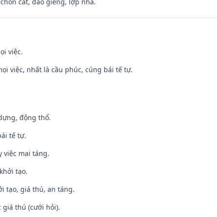
 chôn cất, đào giếng, lợp nhà.
ọi việc.
ọi việc, nhất là cầu phúc, cúng bái tế tự.
 dựng, động thổ.
ái tế tự.
 việc mai táng.
khởi tạo.
i tạo, giá thú, an táng.
giá thú (cưới hỏi).