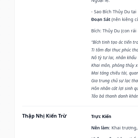
Ngoại lệ
:
- Sao Bích Thủy Du tạ
Đoạn Sát
(nên kiêng cữ
Bích: Thủy Du (con rái
“Bích tinh tạo ác tiến t
Ti tâm đại thục phúc tha
Nô tỳ tự lai, nhân khẩu 
Khai môn, phóng thủy x
Mai táng chiêu tài, qua
Gia trung chủ sự lạc th
Hôn nhân cát lợi sinh q
Tảo bá thanh danh khán 
Thập Nhị Kiến Trừ
Trực Kiến
Nên làm
: Khai trương,