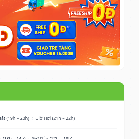
uất (19h – 20h)
;
Giờ Hợi (21h – 22h)
i (13h – 14h)
;
Giờ Dậu (17h – 18h)