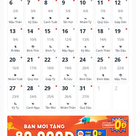
6
7
8
9
10
11
12
2/6
3/6
4/6
5/6
6/6
7/6
8/6
🐒
🐓
🐕
🐖
🐀
🐂
🐅
Mậu Thân
Kỷ Dậu
Canh Tuất
Tân Hợi
Nhâm Tý
Quý Sửu
Giáp Dần
13
14
15
16
17
18
19
9/6
10/6
11/6
12/6
13/6
14/6
15/6
🐈
🐉
🐍
🐎
🐐
🐒
🐓
Ất Mão
Bính Thìn
Đinh Tỵ
Mậu Ngọ
Kỷ Mùi
Canh Thân
Tân Dậu
20
21
22
23
24
25
26
16/6
17/6
18/6
19/6
20/6
21/6
22/6
🐕
🐖
🐀
🐂
🐅
🐈
🐉
Nhâm Tuất
Quý Hợi
Giáp Tý
Ất Sửu
Bính Dần
Đinh Mão
Mậu Thìn
27
28
29
30
31
1
2
23/6
24/6
25/6
26/6
27/6
🐍
🐎
🐐
🐒
🐓
Kỷ Tỵ
Canh Ngọ
Tân Mùi
Nhâm Thân
Quý Dậu