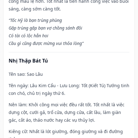
công mau lẹ hơn. Tốt nhất là tiến hành công việc vào buổi
sáng, càng sớm càng tốt.
“Tốc Hỷ là bạn trùng phùng
Gặp trùng gặp bạn vợ chồng sánh đôi
Có tài có lộc hẳn hoi
Cầu gì cũng được mừng vui thỏa lòng”
Nhị Thập Bát Tú
Tên sao
: Sao Lâu
Tên ngày
: Lâu Kim Cẩu - Lưu Long: Tốt (Kiết Tú) Tướng tinh
con chó, chủ trị ngày thứ 6.
Nên làm
: Khởi công mọi việc đều rất tốt. Tốt nhất là việc
dựng cột, cưới gả, trổ cửa, dựng cửa, cất lầu, làm giàn
gác, cắt áo, tháo nước hay các vụ thủy lợi.
Kiêng cữ
: Nhất là lót giường, đóng giường và đi đường