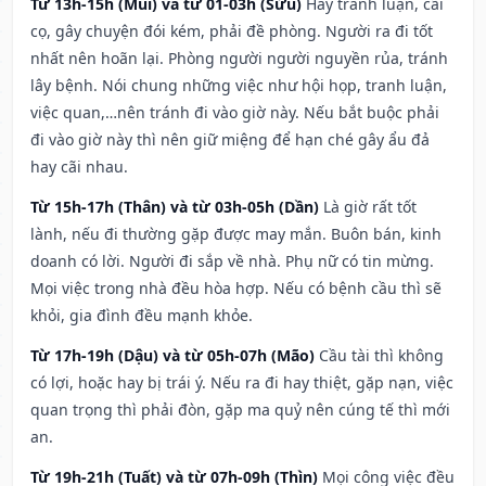
Từ 13h-15h (Mùi) và từ 01-03h (Sửu)
Hay tranh luận, cãi
cọ, gây chuyện đói kém, phải đề phòng. Người ra đi tốt
nhất nên hoãn lại. Phòng người người nguyền rủa, tránh
lây bệnh. Nói chung những việc như hội họp, tranh luận,
việc quan,…nên tránh đi vào giờ này. Nếu bắt buộc phải
đi vào giờ này thì nên giữ miệng để hạn ché gây ẩu đả
hay cãi nhau.
Từ 15h-17h (Thân) và từ 03h-05h (Dần)
Là giờ rất tốt
lành, nếu đi thường gặp được may mắn. Buôn bán, kinh
doanh có lời. Người đi sắp về nhà. Phụ nữ có tin mừng.
Mọi việc trong nhà đều hòa hợp. Nếu có bệnh cầu thì sẽ
khỏi, gia đình đều mạnh khỏe.
Từ 17h-19h (Dậu) và từ 05h-07h (Mão)
Cầu tài thì không
có lợi, hoặc hay bị trái ý. Nếu ra đi hay thiệt, gặp nạn, việc
quan trọng thì phải đòn, gặp ma quỷ nên cúng tế thì mới
an.
Từ 19h-21h (Tuất) và từ 07h-09h (Thìn)
Mọi công việc đều