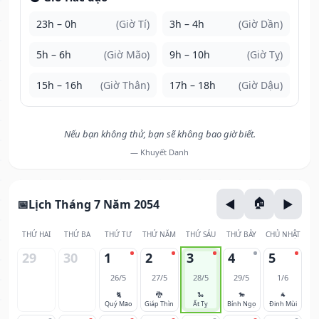
23h – 0h
(Giờ Tí)
3h – 4h
(Giờ Dần)
5h – 6h
(Giờ Mão)
9h – 10h
(Giờ Tỵ)
15h – 16h
(Giờ Thân)
17h – 18h
(Giờ Dậu)
Nếu bạn không thử, bạn sẽ không bao giờ biết.
— Khuyết Danh
Lịch Tháng 7 Năm 2054
THỨ HAI
THỨ BA
THỨ TƯ
THỨ NĂM
THỨ SÁU
THỨ BẢY
CHỦ NHẬT
29
30
1
2
3
4
5
26/5
27/5
28/5
29/5
1/6
🐈
🐉
🐍
🐎
🐐
Quý Mão
Giáp Thìn
Ất Tỵ
Bính Ngọ
Đinh Mùi