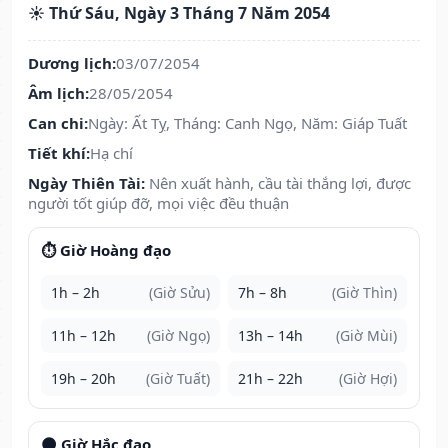
☀️ Thứ Sáu, Ngày 3 Tháng 7 Năm 2054
Dương lịch:
03/07/2054
Âm lịch:
28/05/2054
Can chi:
Ngày: Ất Tỵ, Tháng: Canh Ngọ, Năm: Giáp Tuất
Tiết khí:
Hạ chí
Ngày Thiên Tài:
Nên xuất hành, cầu tài thắng lợi, được
người tốt giúp đỡ, mọi việc đều thuận
⏱️ Giờ Hoàng đạo
1h – 2h
(Giờ Sửu)
7h – 8h
(Giờ Thìn)
11h – 12h
(Giờ Ngọ)
13h – 14h
(Giờ Mùi)
19h – 20h
(Giờ Tuất)
21h – 22h
(Giờ Hợi)
🌑 Giờ Hắc đạo