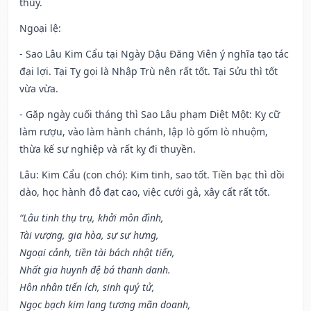
thủy.
Ngoại lệ
:
- Sao Lâu Kim Cẩu tại Ngày Dậu Đăng Viên ý nghĩa tạo tác
đại lợi. Tại Tỵ gọi là Nhập Trù nên rất tốt. Tại Sửu thì tốt
vừa vừa.
- Gặp ngày cuối tháng thì Sao Lâu phạm Diệt Một: Kỵ cữ
làm rượu, vào làm hành chánh, lập lò gốm lò nhuộm,
thừa kế sự nghiệp và rất kỵ đi thuyền.
Lâu: Kim Cẩu (con chó): Kim tinh, sao tốt. Tiền bạc thì dồi
dào, học hành đỗ đạt cao, việc cưới gả, xây cất rất tốt.
“Lâu tinh thụ trụ, khởi môn đình,
Tài vượng, gia hòa, sự sự hưng,
Ngoại cảnh, tiền tài bách nhật tiến,
Nhất gia huynh đệ bá thanh danh.
Hôn nhân tiến ích, sinh quý tử,
Ngọc bạch kim lang tương mãn doanh,