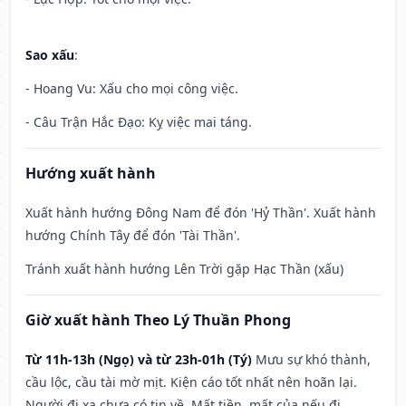
Sao xấu
:
- Hoang Vu: Xấu cho mọi công việc.
- Câu Trận Hắc Đạo: Kỵ việc mai táng.
Hướng xuất hành
Xuất hành hướng Đông Nam để đón 'Hỷ Thần'. Xuất hành
hướng Chính Tây để đón 'Tài Thần'.
Tránh xuất hành hướng Lên Trời gặp Hạc Thần (xấu)
Giờ xuất hành Theo Lý Thuần Phong
Từ 11h-13h (Ngọ) và từ 23h-01h (Tý)
Mưu sự khó thành,
cầu lộc, cầu tài mờ mịt. Kiện cáo tốt nhất nên hoãn lại.
Người đi xa chưa có tin về. Mất tiền, mất của nếu đi