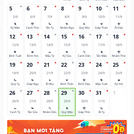
5
6
7
8
9
10
11
5/9
6/9
7/9
8/9
9/9
10/9
11/9
🐈
🐉
🐍
🐎
🐐
🐒
🐓
Kỷ Mão
Canh Thìn
Tân Tỵ
Nhâm Ngọ
Quý Mùi
Giáp Thân
Ất Dậu
12
13
14
15
16
17
18
12/9
13/9
14/9
15/9
16/9
17/9
18/9
🐕
🐖
🐀
🐂
🐅
🐈
🐉
Bính Tuất
Đinh Hợi
Mậu Tý
Kỷ Sửu
Canh Dần
Tân Mão
Nhâm Thìn
19
20
21
22
23
24
25
19/9
20/9
21/9
22/9
23/9
24/9
25/9
🐍
🐎
🐐
🐒
🐓
🐕
🐖
Quý Tỵ
Giáp Ngọ
Ất Mùi
Bính Thân
Đinh Dậu
Mậu Tuất
Kỷ Hợi
26
27
28
29
30
31
1
26/9
27/9
28/9
29/9
30/9
1/10
🐀
🐂
🐅
🐈
🐉
🐍
Canh Tý
Tân Sửu
Nhâm Dần
Quý Mão
Giáp Thìn
Ất Tỵ