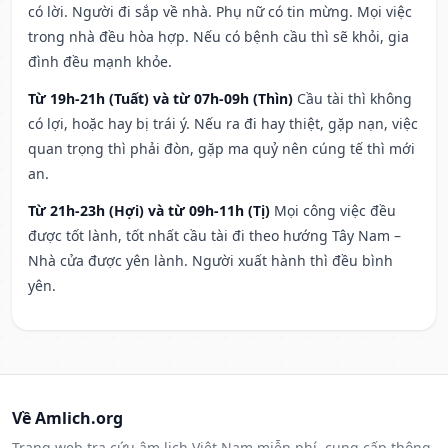
có lời. Người đi sắp về nhà. Phụ nữ có tin mừng. Mọi việc
trong nhà đều hòa hợp. Nếu có bệnh cầu thì sẽ khỏi, gia
đình đều mạnh khỏe.
Từ 19h-21h (Tuất) và từ 07h-09h (Thìn)
Cầu tài thì không
có lợi, hoặc hay bị trái ý. Nếu ra đi hay thiệt, gặp nạn, việc
quan trọng thì phải đòn, gặp ma quỷ nên cúng tế thì mới
an.
Từ 21h-23h (Hợi) và từ 09h-11h (Tị)
Mọi công việc đều
được tốt lành, tốt nhất cầu tài đi theo hướng Tây Nam –
Nhà cửa được yên lành. Người xuất hành thì đều bình
yên.
Về Amlich.org
Trang web tra cứu âm lịch Việt Nam miễn phí, cung cấp thông