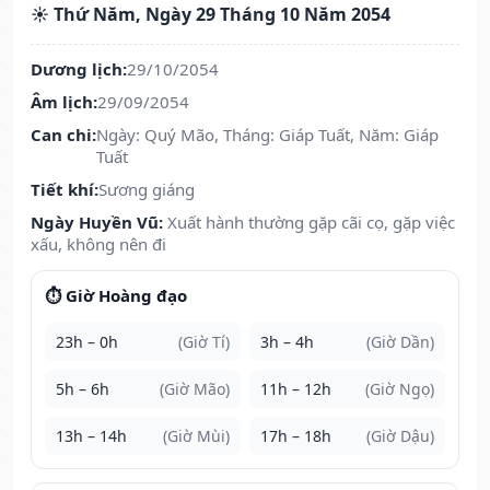
☀️ Thứ Năm, Ngày 29 Tháng 10 Năm 2054
Dương lịch:
29/10/2054
Âm lịch:
29/09/2054
Can chi:
Ngày: Quý Mão, Tháng: Giáp Tuất, Năm: Giáp
Tuất
Tiết khí:
Sương giáng
Ngày Huyền Vũ:
Xuất hành thường gặp cãi cọ, gặp việc
xấu, không nên đi
⏱️ Giờ Hoàng đạo
23h – 0h
(Giờ Tí)
3h – 4h
(Giờ Dần)
5h – 6h
(Giờ Mão)
11h – 12h
(Giờ Ngọ)
13h – 14h
(Giờ Mùi)
17h – 18h
(Giờ Dậu)