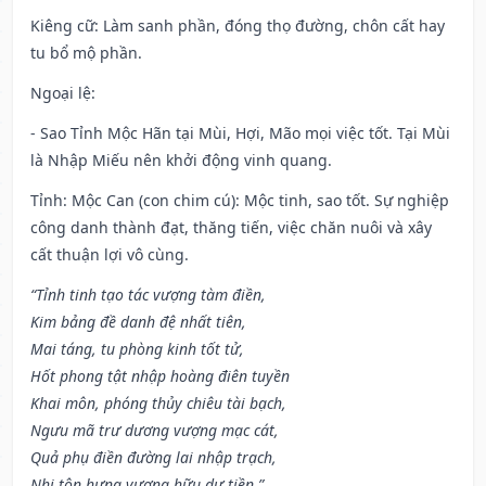
Kiêng cữ
: Làm sanh phần, đóng thọ đường, chôn cất hay
tu bổ mộ phần.
Ngoại lệ
:
- Sao Tỉnh Mộc Hãn tại Mùi, Hợi, Mão mọi việc tốt. Tại Mùi
là Nhập Miếu nên khởi động vinh quang.
Tỉnh: Mộc Can (con chim cú): Mộc tinh, sao tốt. Sự nghiệp
công danh thành đạt, thăng tiến, việc chăn nuôi và xây
cất thuận lợi vô cùng.
“Tỉnh tinh tạo tác vượng tàm điền,
Kim bảng đề danh đệ nhất tiên,
Mai táng, tu phòng kinh tốt tử,
Hốt phong tật nhập hoàng điên tuyền
Khai môn, phóng thủy chiêu tài bạch,
Ngưu mã trư dương vượng mạc cát,
Quả phụ điền đường lai nhập trạch,
Nhi tôn hưng vượng hữu dư tiền.”