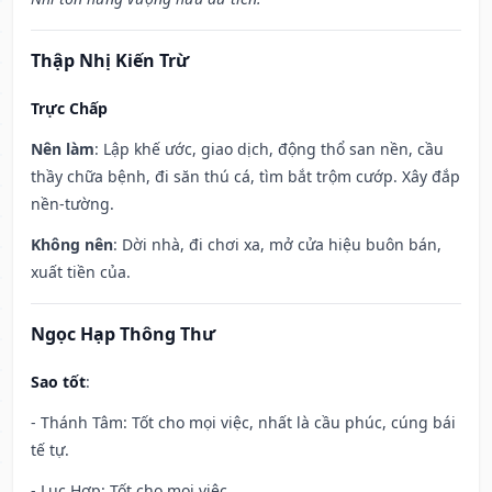
Thập Nhị Kiến Trừ
Trực Chấp
Nên làm
: Lập khế ước, giao dịch, động thổ san nền, cầu
thầy chữa bệnh, đi săn thú cá, tìm bắt trộm cướp. Xây đắp
nền-tường.
Không nên
: Dời nhà, đi chơi xa, mở cửa hiệu buôn bán,
xuất tiền của.
Ngọc Hạp Thông Thư
Sao tốt
:
- Thánh Tâm: Tốt cho mọi việc, nhất là cầu phúc, cúng bái
tế tự.
- Lục Hợp: Tốt cho mọi việc.