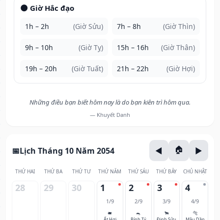
🌑 Giờ Hắc đạo
1h – 2h
(Giờ Sửu)
7h – 8h
(Giờ Thìn)
9h – 10h
(Giờ Tỵ)
15h – 16h
(Giờ Thân)
19h – 20h
(Giờ Tuất)
21h – 22h
(Giờ Hợi)
Những điều bạn biết hôm nay là do bạn kiên trì hôm qua.
— Khuyết Danh
Lịch Tháng 10 Năm 2054
THỨ HAI
THỨ BA
THỨ TƯ
THỨ NĂM
THỨ SÁU
THỨ BẢY
CHỦ NHẬT
28
29
30
1
2
3
4
1/9
2/9
3/9
4/9
🐖
🐀
🐂
🐅
Ất Hợi
Bính Tý
Đinh Sửu
Mậu Dần