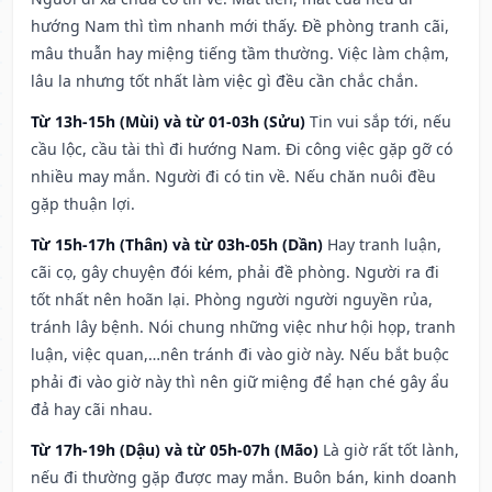
hướng Nam thì tìm nhanh mới thấy. Đề phòng tranh cãi,
mâu thuẫn hay miệng tiếng tầm thường. Việc làm chậm,
lâu la nhưng tốt nhất làm việc gì đều cần chắc chắn.
Từ 13h-15h (Mùi) và từ 01-03h (Sửu)
Tin vui sắp tới, nếu
cầu lộc, cầu tài thì đi hướng Nam. Đi công việc gặp gỡ có
nhiều may mắn. Người đi có tin về. Nếu chăn nuôi đều
gặp thuận lợi.
Từ 15h-17h (Thân) và từ 03h-05h (Dần)
Hay tranh luận,
cãi cọ, gây chuyện đói kém, phải đề phòng. Người ra đi
tốt nhất nên hoãn lại. Phòng người người nguyền rủa,
tránh lây bệnh. Nói chung những việc như hội họp, tranh
luận, việc quan,…nên tránh đi vào giờ này. Nếu bắt buộc
phải đi vào giờ này thì nên giữ miệng để hạn ché gây ẩu
đả hay cãi nhau.
Từ 17h-19h (Dậu) và từ 05h-07h (Mão)
Là giờ rất tốt lành,
nếu đi thường gặp được may mắn. Buôn bán, kinh doanh