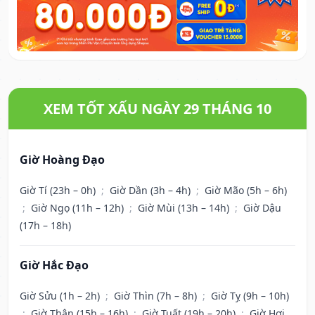
XEM TỐT XẤU NGÀY 29 THÁNG 10
Giờ Hoàng Đạo
Giờ Tí (23h – 0h)
;
Giờ Dần (3h – 4h)
;
Giờ Mão (5h – 6h)
;
Giờ Ngọ (11h – 12h)
;
Giờ Mùi (13h – 14h)
;
Giờ Dậu
(17h – 18h)
Giờ Hắc Đạo
Giờ Sửu (1h – 2h)
;
Giờ Thìn (7h – 8h)
;
Giờ Tỵ (9h – 10h)
;
Giờ Thân (15h – 16h)
;
Giờ Tuất (19h – 20h)
;
Giờ Hợi