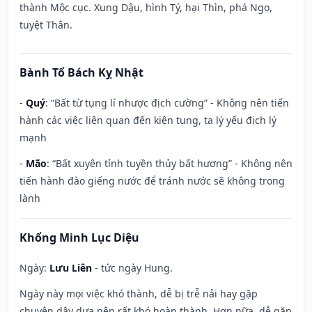
thành Mộc cục. Xung Dậu, hình Tý, hại Thìn, phá Ngọ,
tuyệt Thân.
Bành Tổ Bách Kỵ Nhật
-
Quý
: “Bất từ tụng lí nhược địch cường” - Không nên tiến
hành các việc liên quan đến kiện tụng, ta lý yếu địch lý
mạnh
-
Mão
: “Bất xuyên tỉnh tuyền thủy bất hương” - Không nên
tiến hành đào giếng nước để tránh nước sẽ không trong
lành
Khổng Minh Lục Diệu
Ngày:
Lưu Liên
- tức ngày Hung.
Ngày này mọi việc khó thành, dễ bị trễ nải hay gặp
chuyện dây dưa nên rất khó hoàn thành. Hơn nữa, dễ gặp