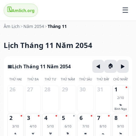
🗓️
Amlich.org
Âm Lịch
>
Năm 2054
>
Tháng 11
Lịch Tháng 11 Năm 2054
Lịch Tháng 11 Năm 2054
THỨ HAI
THỨ BA
THỨ TƯ
THỨ NĂM
THỨ SÁU
THỨ BẢY
CHỦ NHẬT
26
27
28
29
30
31
1
2/10
🐎
Bính Ngọ
2
3
4
5
6
7
8
3/10
4/10
5/10
6/10
7/10
8/10
9/10
🐐
🐒
🐓
🐕
🐖
🐀
🐂