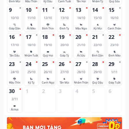
Đinh Mùi
Mậu Thân
Kỷ Dậu
Canh Tuất
Tân Hợi
Nhâm Tý
Quý Sửu
9
10
11
12
13
14
15
10/10
11/10
12/10
13/10
14/10
15/10
16/10
🐅
🐈
🐉
🐍
🐎
🐐
🐒
Giáp Dần
Ất Mão
Bính Thìn
Đinh Tỵ
Mậu Ngọ
Kỷ Mùi
Canh Thân
16
17
18
19
20
21
22
17/10
18/10
19/10
20/10
21/10
22/10
23/10
🐓
🐕
🐖
🐀
🐂
🐅
🐈
Tân Dậu
Nhâm Tuất
Quý Hợi
Giáp Tý
Ất Sửu
Bính Dần
Đinh Mão
23
24
25
26
27
28
29
24/10
25/10
26/10
27/10
28/10
29/10
1/11
🐉
🐍
🐎
🐐
🐒
🐓
🐕
Mậu Thìn
Kỷ Tỵ
Canh Ngọ
Tân Mùi
Nhâm Thân
Quý Dậu
Giáp Tuất
30
1
2
3
4
5
6
2/11
🐖
Ất Hợi