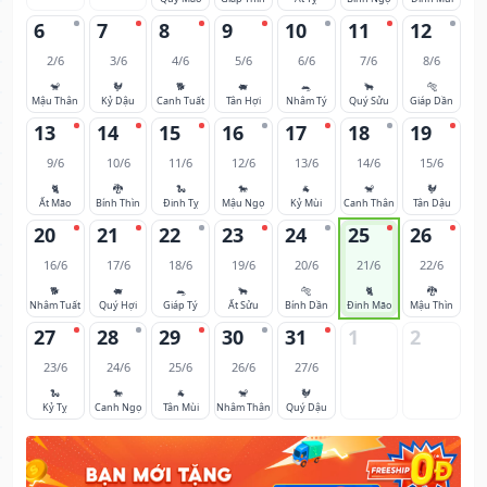
6
7
8
9
10
11
12
2/6
3/6
4/6
5/6
6/6
7/6
8/6
🐒
🐓
🐕
🐖
🐀
🐂
🐅
Mậu Thân
Kỷ Dậu
Canh Tuất
Tân Hợi
Nhâm Tý
Quý Sửu
Giáp Dần
13
14
15
16
17
18
19
9/6
10/6
11/6
12/6
13/6
14/6
15/6
🐈
🐉
🐍
🐎
🐐
🐒
🐓
Ất Mão
Bính Thìn
Đinh Tỵ
Mậu Ngọ
Kỷ Mùi
Canh Thân
Tân Dậu
20
21
22
23
24
25
26
16/6
17/6
18/6
19/6
20/6
21/6
22/6
🐕
🐖
🐀
🐂
🐅
🐈
🐉
Nhâm Tuất
Quý Hợi
Giáp Tý
Ất Sửu
Bính Dần
Đinh Mão
Mậu Thìn
27
28
29
30
31
1
2
23/6
24/6
25/6
26/6
27/6
🐍
🐎
🐐
🐒
🐓
Kỷ Tỵ
Canh Ngọ
Tân Mùi
Nhâm Thân
Quý Dậu