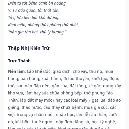
Điên tà tật bệnh cánh ôn hoàng.
Vi sự đáo quan, tài thất tán,
Tả lị lưu liên bất khả đương.
Khai môn, phóng thủy phùng thử nhật,
Toàn gia tán bại, chủ ly hương.”
Thập Nhị Kiến Trừ
Trực Thành
Nên làm
: Lập khế ước, giao dịch, cho vay, thu nợ, mua
hàng, bán hàng, xuất hành, đi tàu thuyền, khởi tạo, động
thổ, san nền đắp nền, gắn cửa, đặt táng, kê gác, dựng xây
kho vựa, làm hay sửa chữa phòng bếp, thờ phụng Táo
Thần, lắp đặt máy móc ( hay các loại máy ), gặt lúa, đào ao
giếng, tháo nước, cầu thầy chữa bệnh, mua gia súc, các
việc trong vụ chăn nuôi, nhập học, làm lễ cầu thân, cưới
gả, kết hôn, thuê người, nộp đơn dâng sớ, học kỹ nghệ,
làm hoặc sửa tàu thuyền, khai trương tàu thuyền, vẽ