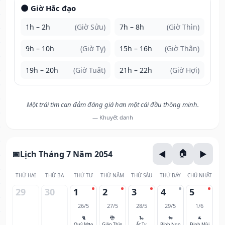
🌑 Giờ Hắc đạo
1h – 2h
(Giờ Sửu)
7h – 8h
(Giờ Thìn)
9h – 10h
(Giờ Tỵ)
15h – 16h
(Giờ Thân)
19h – 20h
(Giờ Tuất)
21h – 22h
(Giờ Hợi)
Một trái tim can đảm đáng giá hơn một cái đầu thông minh.
— Khuyết danh
Lịch Tháng 7 Năm 2054
THỨ HAI
THỨ BA
THỨ TƯ
THỨ NĂM
THỨ SÁU
THỨ BẢY
CHỦ NHẬT
29
30
1
2
3
4
5
26/5
27/5
28/5
29/5
1/6
🐈
🐉
🐍
🐎
🐐
Quý Mão
Giáp Thìn
Ất Tỵ
Bính Ngọ
Đinh Mùi