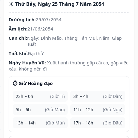
☀️ Thứ Bảy, Ngày 25 Tháng 7 Năm 2054
Dương lịch:
25/07/2054
Âm lịch:
21/06/2054
Can chi:
Ngày: Đinh Mão, Tháng: Tân Mùi, Năm: Giáp
Tuất
Tiết khí:
Đại thử
Ngày Huyền Vũ:
Xuất hành thường gặp cãi cọ, gặp việc
xấu, không nên đi
⏱️ Giờ Hoàng đạo
23h – 0h
(Giờ Tí)
3h – 4h
(Giờ Dần)
5h – 6h
(Giờ Mão)
11h – 12h
(Giờ Ngọ)
13h – 14h
(Giờ Mùi)
17h – 18h
(Giờ Dậu)