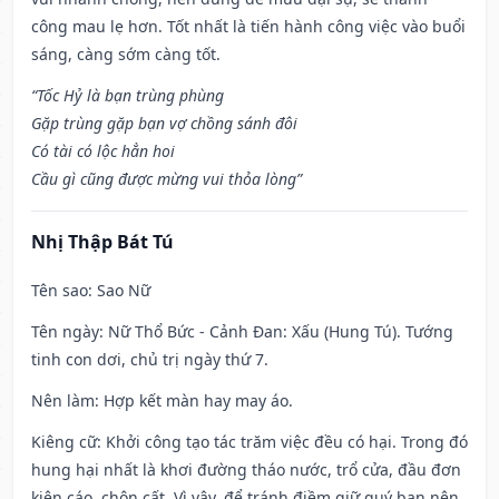
công mau lẹ hơn. Tốt nhất là tiến hành công việc vào buổi
sáng, càng sớm càng tốt.
“Tốc Hỷ là bạn trùng phùng
Gặp trùng gặp bạn vợ chồng sánh đôi
Có tài có lộc hẳn hoi
Cầu gì cũng được mừng vui thỏa lòng”
Nhị Thập Bát Tú
Tên sao
: Sao Nữ
Tên ngày
: Nữ Thổ Bức - Cảnh Đan: Xấu (Hung Tú). Tướng
tinh con dơi, chủ trị ngày thứ 7.
Nên làm
: Hợp kết màn hay may áo.
Kiêng cữ
: Khởi công tạo tác trăm việc đều có hại. Trong đó
hung hại nhất là khơi đường tháo nước, trổ cửa, đầu đơn
kiện cáo, chôn cất. Vì vậy, để tránh điềm giữ quý bạn nên