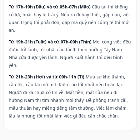
Từ 17h-19h (Dậu) và từ 05h-07h (Mão)
Cầu tài thì không
có lợi, hoặc hay bị trái ý. Nếu ra đi hay thiệt, gặp nạn, việc
quan trọng thì phải đòn, gặp ma quỷ nên cúng tế thì mới
an.
Từ 19h-21h (Tuất) và từ 07h-09h (Thìn)
Mọi công việc đều
được tốt lành, tốt nhất cầu tài đi theo hướng Tây Nam –
Nhà cửa được yên lành. Người xuất hành thì đều bình
yên.
Từ 21h-23h (Hợi) và từ 09h-11h (Tị)
Mưu sự khó thành,
cầu lộc, cầu tài mờ mịt. Kiện cáo tốt nhất nên hoãn lại.
Người đi xa chưa có tin về. Mất tiền, mất của nếu đi
hướng Nam thì tìm nhanh mới thấy. Đề phòng tranh cãi,
mâu thuẫn hay miệng tiếng tầm thường. Việc làm chậm,
lâu la nhưng tốt nhất làm việc gì đều cần chắc chắn.