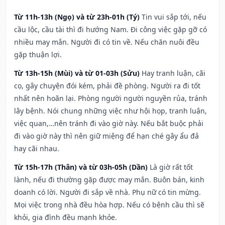
Từ 11h-13h (Ngọ) và từ 23h-01h (Tý)
Tin vui sắp tới, nếu
cầu lộc, cầu tài thì đi hướng Nam. Đi công việc gặp gỡ có
nhiều may mắn. Người đi có tin về. Nếu chăn nuôi đều
gặp thuận lợi.
Từ 13h-15h (Mùi) và từ 01-03h (Sửu)
Hay tranh luận, cãi
cọ, gây chuyện đói kém, phải đề phòng. Người ra đi tốt
nhất nên hoãn lại. Phòng người người nguyền rủa, tránh
lây bệnh. Nói chung những việc như hội họp, tranh luận,
việc quan,…nên tránh đi vào giờ này. Nếu bắt buộc phải
đi vào giờ này thì nên giữ miệng để hạn ché gây ẩu đả
hay cãi nhau.
Từ 15h-17h (Thân) và từ 03h-05h (Dần)
Là giờ rất tốt
lành, nếu đi thường gặp được may mắn. Buôn bán, kinh
doanh có lời. Người đi sắp về nhà. Phụ nữ có tin mừng.
Mọi việc trong nhà đều hòa hợp. Nếu có bệnh cầu thì sẽ
khỏi, gia đình đều mạnh khỏe.