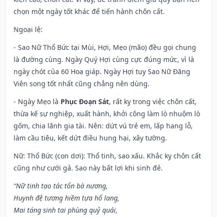
chọn một ngày tốt khác để tiến hành chôn cất.
Ngoại lệ
:
- Sao Nữ Thổ Bức tại Mùi, Hợi, Mẹo (mão) đều gọi chung
là đường cùng. Ngày Quý Hợi cùng cực đúng mức, vì là
ngày chót của 60 Hoa giáp. Ngày Hợi tuy Sao Nữ Đăng
Viên song tốt nhất cũng chẳng nên dùng.
- Ngày Mẹo là
Phục Đoạn Sát
, rất kỵ trong việc chôn cất,
thừa kế sự nghiệp, xuất hành, khởi công làm lò nhuộm lò
gốm, chia lãnh gia tài. Nên: dứt vú trẻ em, lấp hang lỗ,
làm cầu tiêu, kết dứt điều hung hại, xây tường.
Nữ: Thổ Bức (con dơi): Thổ tinh, sao xấu. Khắc kỵ chôn cất
cũng như cưới gả. Sao này bất lợi khi sinh đẻ.
“Nữ tinh tạo tác tổn bà nương,
Huynh đệ tương hiềm tựa hổ lang,
Mai táng sinh tai phùng quỷ quái,