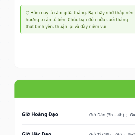
🌕 Hôm nay là rằm giữa tháng. Bạn hãy nhớ thắp nén
hương tri ân tổ tiên. Chúc bạn đón nửa cuối tháng
thật bình yên, thuận lợi và đầy niềm vui.
Giờ Hoàng Đạo
Giờ Dần (3h – 4h)
;
Gi
Giờ Hắc Đạo
Giờ Tí (23h – 0h)
;
Giờ