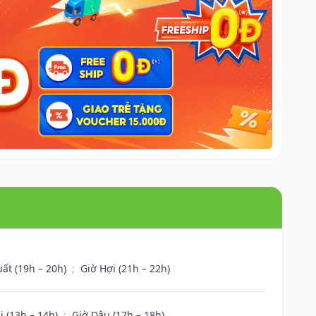
uất (19h – 20h)
;
Giờ Hợi (21h – 22h)
i (13h – 14h)
;
Giờ Dậu (17h – 18h)