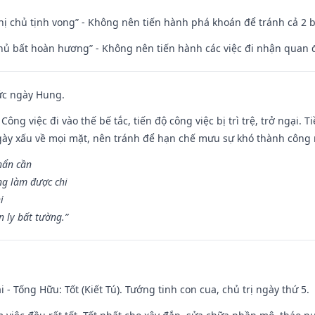
nhị chủ tịnh vong” - Không nên tiến hành phá khoán để tránh cả 2
chủ bất hoàn hương” - Không nên tiến hành các việc đi nhận quan 
ức ngày Hung.
Công việc đi vào thế bế tắc, tiến độ công việc bị trì trệ, trở ngại. 
ày xấu về mọi mặt, nên tránh để hạn chế mưu sự khó thành công 
hẩn cần
ng làm được chi
i
 ly bất tường.”
i - Tống Hữu: Tốt (Kiết Tú). Tướng tinh con cua, chủ trị ngày thứ 5.