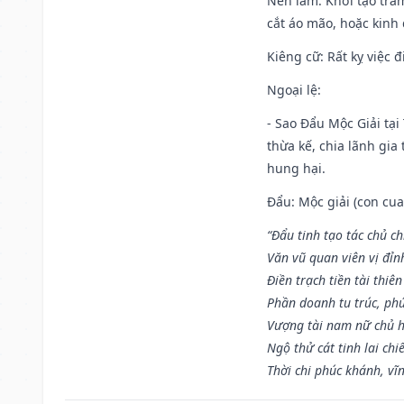
Nên làm
: Khởi tạo tră
cắt áo mão, hoặc kinh
Kiêng cữ
: Rất kỵ việc
Ngoại lệ
:
- Sao Đẩu Mộc Giải tại
thừa kế, chia lãnh gia
hung hại.
Đẩu: Mộc giải (con cua)
“Đẩu tinh tạo tác chủ ch
Văn vũ quan viên vị đỉnh
Điền trạch tiền tài thiên
Phần doanh tu trúc, ph
Vượng tài nam nữ chủ h
Ngộ thử cát tinh lai chi
Thời chi phúc khánh, vĩn