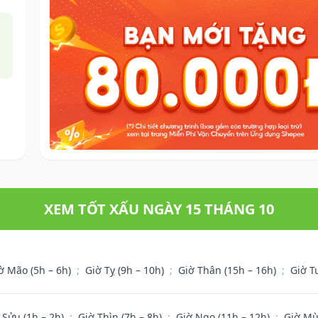
XEM TỐT XẤU NGÀY 15 THÁNG 10
ờ Mão (5h – 6h)
;
Giờ Tỵ (9h – 10h)
;
Giờ Thân (15h – 16h)
;
Giờ T
 Sửu (1h – 2h)
;
Giờ Thìn (7h – 8h)
;
Giờ Ngọ (11h – 12h)
;
Giờ Mù