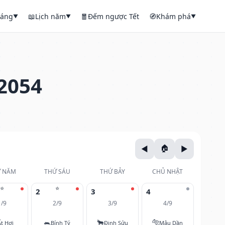
háng
📖
Lịch năm
🧧
Đếm ngược Tết
🧭
Khám phá
▼
▼
▼
2054
 NĂM
THỨ SÁU
THỨ BẢY
CHỦ NHẬT
⭐
⭐
2
3
4
1/9
2/9
3/9
4/9
🐀
🐂
🐅
Ất Hợi
Bính Tý
Đinh Sửu
Mậu Dần