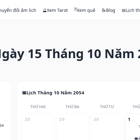
🃏
huyển đổi âm lịch
🔮
Xem Tarot
Xem quẻ
📝
Blog
📅
Lịch t
gày 15 Tháng 10 Năm 
Lịch Tháng 10 Năm 2054
THỨ HAI
THỨ BA
THỨ TƯ
THỨ
28
29
30
1
54
🐖