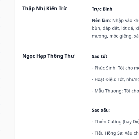
Thập Nhị Kiến Trừ
Trực Bình
Nên làm
: Nhập vào kh
bùn, đắp đất, lót đá, 
mương, móc giếng, xả
Ngọc Hạp Thông Thư
Sao tốt
:
- Phúc Sinh: Tốt cho mọ
- Hoạt Điệu: Tốt, nhưn
- Mẫu Thương: Tốt cho 
Sao xấu
:
- Thiên Cương (hay Diệ
- Tiểu Hồng Sa: Xấu ch