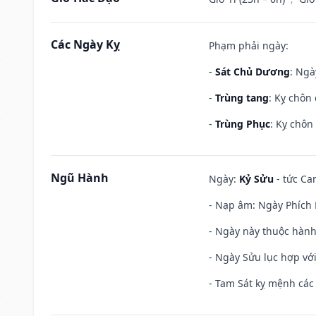
Các Ngày Kỵ
Phạm phải ngày:
-
Sát Chủ Dương
: Ngà
-
Trùng tang
: Kỵ chôn
-
Trùng Phục
: Kỵ chôn
Ngũ Hành
Ngày:
Kỷ Sửu
- tức Ca
- Nạp âm: Ngày Phích L
- Ngày này thuộc hành
- Ngày Sửu lục hợp với
- Tam Sát kỵ mệnh các 