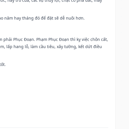
ớc, hay trổ cửa, các vụ thủy lợi, chặt cỏ phá đất, may
 Sao năm hay tháng đó để đặt sẽ dễ nuôi hơn.
ạm phải Phục Đoạn. Phạm Phục Đoạn thì kỵ việc chôn cất,
m, lấp hang lỗ, làm cầu tiêu, xây tường, kết dứt điều
tốt.