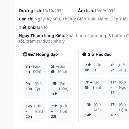
Dương lịch:
15/10/2054
Âm lịch:
15/09/2054
Can chi:
Ngày: Kỷ Sửu, Tháng: Giáp Tuất, Năm: Giáp Tuất
Tiết khí:
Hàn lộ
Ngày Thanh Long Kiếp:
Xuất hành 4 phương, 8 hướng 
tốt, trăm sự được như ý
⏱️ Giờ Hoàng đạo
🌑 Giờ Hắc đạo
23h –
(Giờ
1h –
(Giờ
3h –
(Giờ
5h –
(Giờ
0h
Tí)
2h
Sửu)
4h
Dần)
6h
Mão)
7h –
(Giờ
11h
(Giờ
9h –
(Giờ
15h
(Giờ
8h
Thìn)
–
Ngọ)
10h
Tỵ)
–
Thân)
12h
16h
13h
(Giờ
17h
(Giờ
19h
(Giờ
21h
(Giờ
–
Mùi)
–
Dậu)
–
Tuất)
–
Hợi)
14h
18h
20h
22h