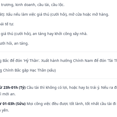
 trương, kinh doanh, cầu tài, cầu lộc.
t): Xấu nếu làm việc giá thú (cưới hỏi), mở cửa hoặc mở hàng.
ái tế tự.
 giá thú (cưới hỏi), an táng hay khởi công xây nhà.
ưới hỏi, an táng.
 Bắc để đón 'Hỷ Thần'. Xuất hành hướng Chính Nam để đón 'Tài T
g Chính Bắc gặp Hạc Thần (xấu)
ừ 23h-01h (Tý)
Cầu tài thì không có lợi, hoặc hay bị trái ý. Nếu ra 
ì mới an.
ừ 01-03h (Sửu)
Mọi công việc đều được tốt lành, tốt nhất cầu tài
h yên.