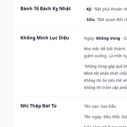
Bành Tổ Bách Kỵ Nhật
-
Kỷ
: “Bất phá khoán 
-
Sửu
: “Bất quan đới 
Khổng Minh Lục Diệu
Ngày:
Không Vong
- t
Mọi việc dễ bất thành. 
giảm xuống. Là một ng
“Không Vong gặp quẻ k
Bệnh tật khẩn thiết chẳ
Không thì ôn tiểu thê nh
Không thì trộm cắp phân
Nhị Thập Bát Tú
Tên sao
: Sao Đẩu
Tên ngày
: Đẩu Mộc Giả