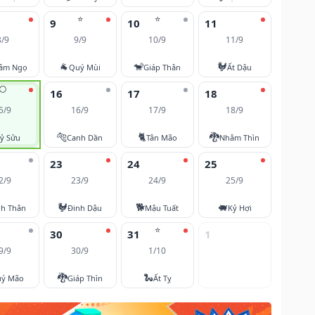
⭐
⭐
9
10
11
8/9
9/9
10/9
11/9
🐐
🐒
🐓
âm Ngọ
Quý Mùi
Giáp Thân
Ất Dậu
🌕
16
17
18
5/9
16/9
17/9
18/9
🐅
🐈
🐉
ỷ Sửu
Canh Dần
Tân Mão
Nhâm Thìn
23
24
25
2/9
23/9
24/9
25/9
🐓
🐕
🐖
nh Thân
Đinh Dậu
Mậu Tuất
Kỷ Hợi
⭐
30
31
1
9/9
30/9
1/10
🐉
🐍
ý Mão
Giáp Thìn
Ất Tỵ