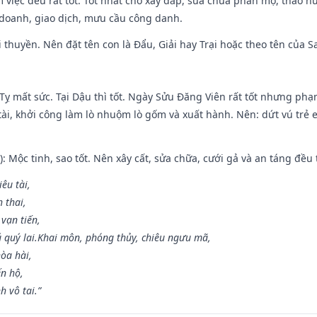
m việc đều rất tốt. Tốt nhất cho xây đắp, sửa chữa phần mộ, tháo nư
 doanh, giao dịch, mưu cầu công danh.
 đi thuyền. Nên đặt tên con là Đẩu, Giải hay Trại hoặc theo tên của
 Tỵ mất sức. Tại Dậu thì tốt. Ngày Sửu Đăng Viên rất tốt nhưng ph
 tài, khởi công làm lò nhuộm lò gốm và xuất hành. Nên: dứt vú trẻ e
: Mộc tinh, sao tốt. Nên xây cất, sửa chữa, cưới gả và an táng đều 
iêu tài,
 thai,
 vạn tiến,
ú quý lai.Khai môn, phóng thủy, chiêu ngưu mã,
òa hài,
ến hộ,
h vô tai.”