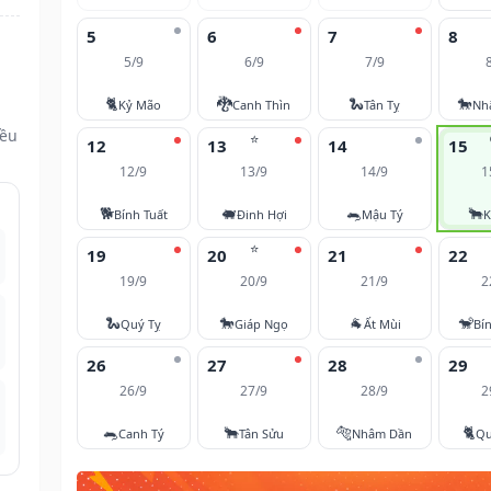
5
6
7
8
5/9
6/9
7/9
🐈
🐉
🐍
🐎
Kỷ Mão
Canh Thìn
Tân Tỵ
Nh
đều
⭐
12
13
14
15
12/9
13/9
14/9
1
🐕
🐖
🐀
🐂
Bính Tuất
Đinh Hợi
Mậu Tý
K
⭐
19
20
21
22
19/9
20/9
21/9
2
🐍
🐎
🐐
🐒
Quý Tỵ
Giáp Ngọ
Ất Mùi
Bí
26
27
28
29
26/9
27/9
28/9
2
🐀
🐂
🐅
🐈
Canh Tý
Tân Sửu
Nhâm Dần
Qu