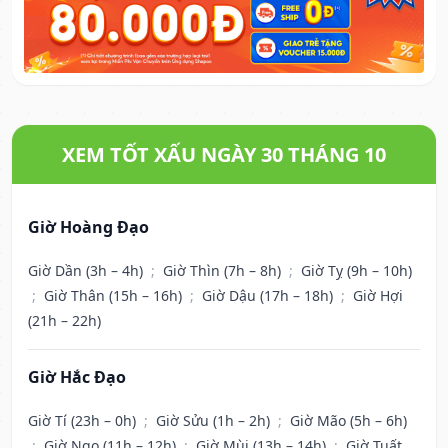
XEM TỐT XẤU NGÀY 30 THÁNG 10
Giờ Hoàng Đạo
Giờ Dần (3h – 4h)
;
Giờ Thìn (7h – 8h)
;
Giờ Tỵ (9h – 10h)
;
Giờ Thân (15h – 16h)
;
Giờ Dậu (17h – 18h)
;
Giờ Hợi
(21h – 22h)
Giờ Hắc Đạo
Giờ Tí (23h – 0h)
;
Giờ Sửu (1h – 2h)
;
Giờ Mão (5h – 6h)
;
Giờ Ngọ (11h – 12h)
;
Giờ Mùi (13h – 14h)
;
Giờ Tuất