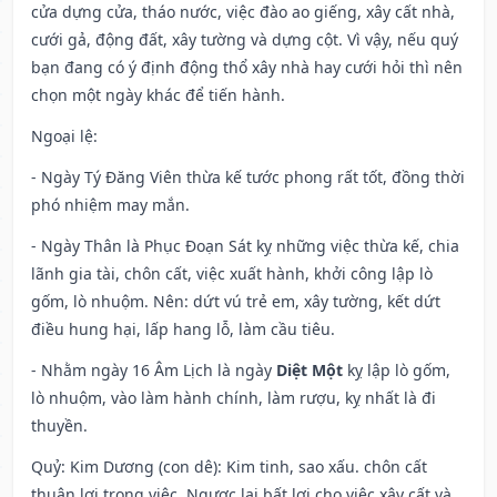
cửa dựng cửa, tháo nước, việc đào ao giếng, xây cất nhà,
cưới gả, động đất, xây tường và dựng cột. Vì vậy, nếu quý
bạn đang có ý định động thổ xây nhà hay cưới hỏi thì nên
chọn một ngày khác để tiến hành.
Ngoại lệ
:
- Ngày Tý Đăng Viên thừa kế tước phong rất tốt, đồng thời
phó nhiệm may mắn.
- Ngày Thân là Phục Đoạn Sát kỵ những việc thừa kế, chia
lãnh gia tài, chôn cất, việc xuất hành, khởi công lập lò
gốm, lò nhuộm. Nên: dứt vú trẻ em, xây tường, kết dứt
điều hung hại, lấp hang lỗ, làm cầu tiêu.
- Nhằm ngày 16 Âm Lịch là ngày
Diệt Một
kỵ lập lò gốm,
lò nhuộm, vào làm hành chính, làm rượu, kỵ nhất là đi
thuyền.
Quỷ: Kim Dương (con dê): Kim tinh, sao xấu. chôn cất
thuận lợi trong việc. Ngược lại bất lợi cho việc xây cất và