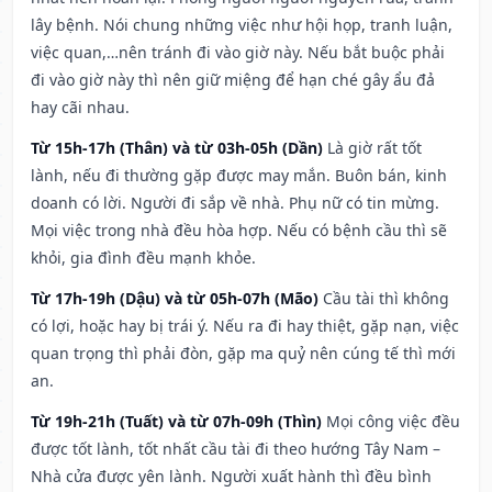
lây bệnh. Nói chung những việc như hội họp, tranh luận,
việc quan,…nên tránh đi vào giờ này. Nếu bắt buộc phải
đi vào giờ này thì nên giữ miệng để hạn ché gây ẩu đả
hay cãi nhau.
Từ 15h-17h (Thân) và từ 03h-05h (Dần)
Là giờ rất tốt
lành, nếu đi thường gặp được may mắn. Buôn bán, kinh
doanh có lời. Người đi sắp về nhà. Phụ nữ có tin mừng.
Mọi việc trong nhà đều hòa hợp. Nếu có bệnh cầu thì sẽ
khỏi, gia đình đều mạnh khỏe.
Từ 17h-19h (Dậu) và từ 05h-07h (Mão)
Cầu tài thì không
có lợi, hoặc hay bị trái ý. Nếu ra đi hay thiệt, gặp nạn, việc
quan trọng thì phải đòn, gặp ma quỷ nên cúng tế thì mới
an.
Từ 19h-21h (Tuất) và từ 07h-09h (Thìn)
Mọi công việc đều
được tốt lành, tốt nhất cầu tài đi theo hướng Tây Nam –
Nhà cửa được yên lành. Người xuất hành thì đều bình