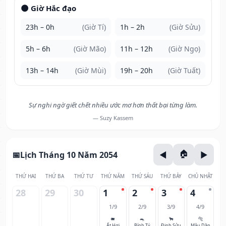
🌑 Giờ Hắc đạo
23h – 0h
(Giờ Tí)
1h – 2h
(Giờ Sửu)
5h – 6h
(Giờ Mão)
11h – 12h
(Giờ Ngọ)
13h – 14h
(Giờ Mùi)
19h – 20h
(Giờ Tuất)
Sự nghi ngờ giết chết nhiều ước mơ hơn thất bại từng làm.
— Suzy Kassem
Lịch Tháng 10 Năm 2054
THỨ HAI
THỨ BA
THỨ TƯ
THỨ NĂM
THỨ SÁU
THỨ BẢY
CHỦ NHẬT
28
29
30
1
2
3
4
1/9
2/9
3/9
4/9
🐖
🐀
🐂
🐅
Ất Hợi
Bính Tý
Đinh Sửu
Mậu Dần