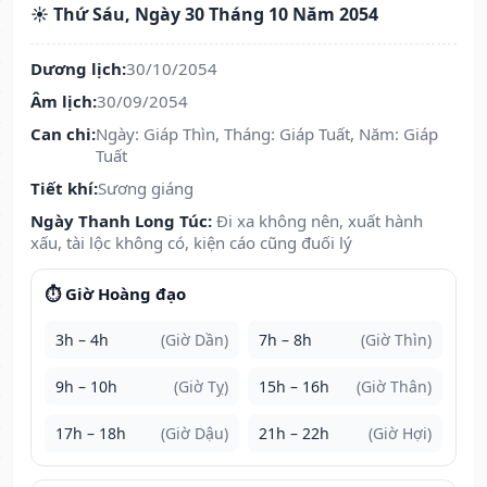
☀️ Thứ Sáu, Ngày 30 Tháng 10 Năm 2054
Dương lịch:
30/10/2054
Âm lịch:
30/09/2054
Can chi:
Ngày: Giáp Thìn, Tháng: Giáp Tuất, Năm: Giáp
Tuất
Tiết khí:
Sương giáng
Ngày Thanh Long Túc:
Đi xa không nên, xuất hành
xấu, tài lộc không có, kiện cáo cũng đuối lý
⏱️ Giờ Hoàng đạo
3h – 4h
(Giờ Dần)
7h – 8h
(Giờ Thìn)
9h – 10h
(Giờ Tỵ)
15h – 16h
(Giờ Thân)
17h – 18h
(Giờ Dậu)
21h – 22h
(Giờ Hợi)