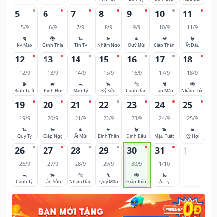
5
6
7
8
9
10
11
5/9
6/9
7/9
8/9
9/9
10/9
11/9
🐈
🐉
🐍
🐎
🐐
🐒
🐓
Kỷ Mão
Canh Thìn
Tân Tỵ
Nhâm Ngọ
Quý Mùi
Giáp Thân
Ất Dậu
12
13
14
15
16
17
18
12/9
13/9
14/9
15/9
16/9
17/9
18/9
🐕
🐖
🐀
🐂
🐅
🐈
🐉
Bính Tuất
Đinh Hợi
Mậu Tý
Kỷ Sửu
Canh Dần
Tân Mão
Nhâm Thìn
19
20
21
22
23
24
25
19/9
20/9
21/9
22/9
23/9
24/9
25/9
🐍
🐎
🐐
🐒
🐓
🐕
🐖
Quý Tỵ
Giáp Ngọ
Ất Mùi
Bính Thân
Đinh Dậu
Mậu Tuất
Kỷ Hợi
26
27
28
29
30
31
1
26/9
27/9
28/9
29/9
30/9
1/10
🐀
🐂
🐅
🐈
🐉
🐍
Canh Tý
Tân Sửu
Nhâm Dần
Quý Mão
Giáp Thìn
Ất Tỵ