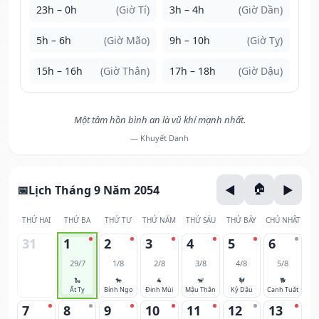
23h – 0h
(Giờ Tí)
3h – 4h
(Giờ Dần)
5h – 6h
(Giờ Mão)
9h – 10h
(Giờ Tỵ)
15h – 16h
(Giờ Thân)
17h – 18h
(Giờ Dậu)
Một tâm hồn bình an là vũ khí mạnh nhất.
— Khuyết Danh
Lịch Tháng 9 Năm 2054
THỨ HAI
THỨ BA
THỨ TƯ
THỨ NĂM
THỨ SÁU
THỨ BẢY
CHỦ NHẬT
31
1
2
3
4
5
6
29/7
1/8
2/8
3/8
4/8
5/8
🐍
🐎
🐐
🐒
🐓
🐕
Ất Tỵ
Bính Ngọ
Đinh Mùi
Mậu Thân
Kỷ Dậu
Canh Tuất
7
8
9
10
11
12
13