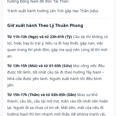
hướng Đông Nam để đón 'Tài Thần'.
Tránh xuất hành hướng Lên Trời gặp Hạc Thần (xấu)
Giờ xuất hành Theo Lý Thuần Phong
Từ 11h-13h (Ngọ) và từ 23h-01h (Tý)
Cầu tài thì không có
lợi, hoặc hay bị trái ý. Nếu ra đi hay thiệt, gặp nạn, việc
quan trọng thì phải đòn, gặp ma quỷ nên cúng tế thì mới
an.
Từ 13h-15h (Mùi) và từ 01-03h (Sửu)
Mọi công việc đều
được tốt lành, tốt nhất cầu tài đi theo hướng Tây Nam –
Nhà cửa được yên lành. Người xuất hành thì đều bình
yên.
Từ 15h-17h (Thân) và từ 03h-05h (Dần)
Mưu sự khó
thành, cầu lộc, cầu tài mờ mịt. Kiện cáo tốt nhất nên hoãn
lại. Người đi xa chưa có tin về. Mất tiền, mất của nếu đi
hướng Nam thì tìm nhanh mới thấy. Đề phòng tranh cãi,