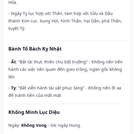
Hỏa.
- Ngày Tỵ lục hợp với Thân, tam hợp với Sửu và Dậu
thành Kim cục. Xung Hợi, hình Thân, hại Dần, phá Thân,
tuyệt Tý.
Bành Tổ Bách Kỵ Nhật
-
Ất
: “Bất tải thực thiên chu bất trưởng” - Không nên tiến
hành các việc liên quan đến gieo trồng, ngàn gốc không
lên
-
Tỵ
: “Bất viễn hành tài vật phục tàng” - Không nên đi xa
để tránh tiền của mất mát
Khổng Minh Lục Diệu
Ngày:
Không Vong
- tức ngày Hung.