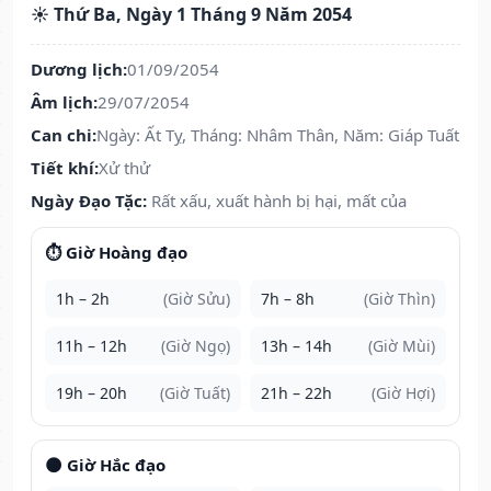
☀️ Thứ Ba, Ngày 1 Tháng 9 Năm 2054
Dương lịch:
01/09/2054
Âm lịch:
29/07/2054
Can chi:
Ngày: Ất Tỵ, Tháng: Nhâm Thân, Năm: Giáp Tuất
Tiết khí:
Xử thử
Ngày Đạo Tặc:
Rất xấu, xuất hành bị hại, mất của
⏱️ Giờ Hoàng đạo
1h – 2h
(Giờ Sửu)
7h – 8h
(Giờ Thìn)
11h – 12h
(Giờ Ngọ)
13h – 14h
(Giờ Mùi)
19h – 20h
(Giờ Tuất)
21h – 22h
(Giờ Hợi)
🌑 Giờ Hắc đạo