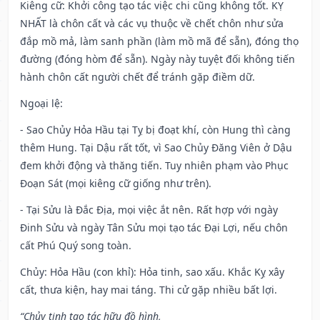
Kiêng cữ
: Khởi công tạo tác việc chi cũng không tốt. KỴ
NHẤT là chôn cất và các vụ thuộc về chết chôn như sửa
đắp mồ mả, làm sanh phần (làm mồ mã để sẵn), đóng thọ
đường (đóng hòm để sẵn). Ngày này tuyệt đối không tiến
hành chôn cất người chết để tránh gặp điềm dữ.
Ngoại lệ
:
- Sao Chủy Hỏa Hầu tại Tỵ bị đoạt khí, còn Hung thì càng
thêm Hung. Tại Dậu rất tốt, vì Sao Chủy Đăng Viên ở Dậu
đem khởi động và thăng tiến. Tuy nhiên phạm vào Phục
Đoạn Sát (mọi kiêng cữ giống như trên).
- Tại Sửu là Đắc Địa, mọi việc ắt nên. Rất hợp với ngày
Đinh Sửu và ngày Tân Sửu mọi tạo tác Đại Lợi, nếu chôn
cất Phú Quý song toàn.
Chủy: Hỏa Hầu (con khỉ): Hỏa tinh, sao xấu. Khắc Kỵ xây
cất, thưa kiện, hay mai táng. Thi cử gặp nhiều bất lợi.
“Chủy tinh tạo tác hữu đồ hình,