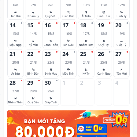
6/8
7/8
8/8
9/8
10/8
11/8
12/8
🐖
🐀
🐂
🐅
🐈
🐉
🐍
Tân Hợi
Nhâm Tý
Quý Sửu
Giáp Dần
Ất Mão
Bính Thìn
Đinh Tỵ
14
15
16
17
18
19
20
13/8
14/8
15/8
16/8
17/8
18/8
19/8
🐎
🐐
🐒
🐓
🐕
🐖
🐀
Mậu Ngọ
Kỷ Mùi
Canh Thân
Tân Dậu
Nhâm Tuất
Quý Hợi
Giáp Tý
21
22
23
24
25
26
27
20/8
21/8
22/8
23/8
24/8
25/8
26/8
🐂
🐅
🐈
🐉
🐍
🐎
🐐
Ất Sửu
Bính Dần
Đinh Mão
Mậu Thìn
Kỷ Tỵ
Canh Ngọ
Tân Mùi
28
29
30
1
2
3
4
27/8
28/8
29/8
🐒
🐓
🐕
Nhâm Thân
Quý Dậu
Giáp Tuất