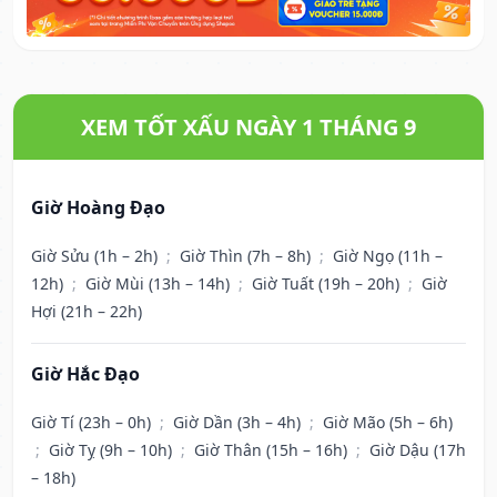
XEM TỐT XẤU NGÀY 1 THÁNG 9
Giờ Hoàng Đạo
Giờ Sửu (1h – 2h)
;
Giờ Thìn (7h – 8h)
;
Giờ Ngọ (11h –
12h)
;
Giờ Mùi (13h – 14h)
;
Giờ Tuất (19h – 20h)
;
Giờ
Hợi (21h – 22h)
Giờ Hắc Đạo
Giờ Tí (23h – 0h)
;
Giờ Dần (3h – 4h)
;
Giờ Mão (5h – 6h)
;
Giờ Tỵ (9h – 10h)
;
Giờ Thân (15h – 16h)
;
Giờ Dậu (17h
– 18h)