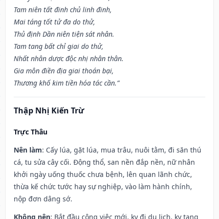
Tam niên tất đinh chủ linh đinh,
Mai táng tốt tử đa do thử,
Thủ định Dần niên tiện sát nhân.
Tam tang bất chỉ giai do thử,
Nhất nhân dược độc nhị nhân thân.
Gia môn điền địa giai thoán bại,
Thương khố kim tiền hóa tác cần.”
Thập Nhị Kiến Trừ
Trực Thâu
Nên làm
: Cấy lúa, gặt lúa, mua trâu, nuôi tằm, đi săn thú
cá, tu sửa cây cối. Động thổ, san nền đắp nền, nữ nhân
khởi ngày uống thuốc chưa bệnh, lên quan lãnh chức,
thừa kế chức tước hay sự nghiệp, vào làm hành chính,
nộp đơn dâng sớ.
Không nên
: Bắt đầu công việc mới, kỵ đi du lịch, kỵ tang