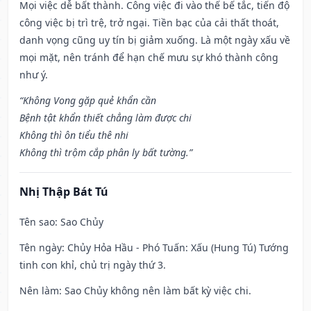
Mọi việc dễ bất thành. Công việc đi vào thế bế tắc, tiến độ
công việc bị trì trệ, trở ngại. Tiền bạc của cải thất thoát,
danh vọng cũng uy tín bị giảm xuống. Là một ngày xấu về
mọi mặt, nên tránh để hạn chế mưu sự khó thành công
như ý.
“Không Vong gặp quẻ khẩn cần
Bệnh tật khẩn thiết chẳng làm được chi
Không thì ôn tiểu thê nhi
Không thì trộm cắp phân ly bất tường.”
Nhị Thập Bát Tú
Tên sao
: Sao Chủy
Tên ngày
: Chủy Hỏa Hầu - Phó Tuấn: Xấu (Hung Tú) Tướng
tinh con khỉ, chủ trị ngày thứ 3.
Nên làm
: Sao Chủy không nên làm bất kỳ việc chi.