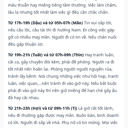
mâu thuẫn hay miệng tiếng tầm thường. Việc làm chậm,
lâu la nhưng tốt nhất làm việc gì đều cần chắc chắn.
Từ 17h-19h (Dậu) và từ 05h-07h (Mão)
Tin vui sắp tới,
nếu cầu lộc, cầu tài thì đi hướng Nam. Đi công việc gặp
gỡ có nhiều may mắn. Người đi có tin về. Nếu chăn nuôi
đều gặp thuận lợi.
Từ 19h-21h (Tuất) và từ 07h-09h (Thìn)
Hay tranh luận,
cãi cọ, gây chuyện đói kém, phải đề phòng. Người ra đi
tốt nhất nên hoãn lại. Phòng người người nguyền rủa,
tránh lây bệnh. Nói chung những việc như hội họp, tranh
luận, việc quan,…nên tránh đi vào giờ này. Nếu bắt buộc
phải đi vào giờ này thì nên giữ miệng để hạn ché gây ẩu
đả hay cãi nhau.
Từ 21h-23h (Hợi) và từ 09h-11h (Tị)
Là giờ rất tốt lành,
nếu đi thường gặp được may mắn. Buôn bán, kinh doanh
có lời. Người đi sắp về nhà. Phụ nữ có tin mừng. Mọi việc