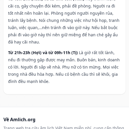
cãi cọ, gây chuyện đói kém, phải đề phòng. Người ra đi
tốt nhất nên hoãn lại. Phòng người người nguyền rủa,
tránh lây bệnh. Nói chung những việc như hội họp, tranh
luận, việc quan,…nên tránh đi vào giờ này. Nếu bắt buộc
phải đi vào giờ này thì nên giữ miệng để hạn ché gây ẩu
đả hay cãi nhau.
Từ 21h-23h (Hợi) và từ 09h-11h (Tị)
Là giờ rất tốt lành,
nếu đi thường gặp được may mắn. Buôn bán, kinh doanh
có lời. Người đi sắp về nhà. Phụ nữ có tin mừng. Mọi việc
trong nhà đều hòa hợp. Nếu có bệnh cầu thì sẽ khỏi, gia
đình đều mạnh khỏe.
Về Amlich.org
Trang web tra cứu âm lịch Việt Nam miễn phí, cung cấp thông