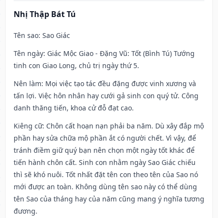
Nhị Thập Bát Tú
Tên sao
: Sao Giác
Tên ngày
: Giác Mộc Giao - Đặng Vũ: Tốt (Bình Tú) Tướng
tinh con Giao Long, chủ trị ngày thứ 5.
Nên làm
: Mọi việc tạo tác đều đặng được vinh xương và
tấn lợi. Việc hôn nhân hay cưới gả sinh con quý tử. Công
danh thăng tiến, khoa cử đỗ đạt cao.
Kiêng cữ
: Chôn cất hoạn nạn phải ba năm. Dù xây đắp mộ
phần hay sửa chữa mộ phần ắt có người chết. Vì vậy, để
tránh điềm giữ quý bạn nên chọn một ngày tốt khác để
tiến hành chôn cất. Sinh con nhằm ngày Sao Giác chiếu
thì sẽ khó nuôi. Tốt nhất đặt tên con theo tên của Sao nó
mới được an toàn. Không dùng tên sao này có thể dùng
tên Sao của tháng hay của năm cũng mang ý nghĩa tương
đương.