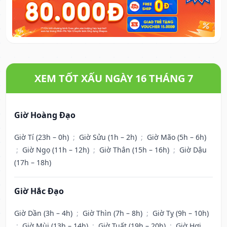
XEM TỐT XẤU NGÀY 16 THÁNG 7
Giờ Hoàng Đạo
Giờ Tí (23h – 0h)
;
Giờ Sửu (1h – 2h)
;
Giờ Mão (5h – 6h)
;
Giờ Ngọ (11h – 12h)
;
Giờ Thân (15h – 16h)
;
Giờ Dậu
(17h – 18h)
Giờ Hắc Đạo
Giờ Dần (3h – 4h)
;
Giờ Thìn (7h – 8h)
;
Giờ Tỵ (9h – 10h)
;
Giờ Mùi (13h – 14h)
;
Giờ Tuất (19h – 20h)
;
Giờ Hợi