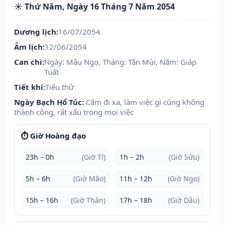
☀️ Thứ Năm, Ngày 16 Tháng 7 Năm 2054
Dương lịch:
16/07/2054
Âm lịch:
12/06/2054
Can chi:
Ngày: Mậu Ngọ, Tháng: Tân Mùi, Năm: Giáp
Tuất
Tiết khí:
Tiểu thử
Ngày Bạch Hổ Túc:
Cấm đi xa, làm việc gì cũng không
thành công, rất xấu trong mọi việc
⏱️ Giờ Hoàng đạo
23h – 0h
(Giờ Tí)
1h – 2h
(Giờ Sửu)
5h – 6h
(Giờ Mão)
11h – 12h
(Giờ Ngọ)
15h – 16h
(Giờ Thân)
17h – 18h
(Giờ Dậu)