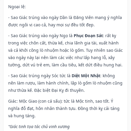
Ngoại lệ
:
- Sao Giác trúng vào ngày Dần là Đăng Viên mang ý nghĩa
được ngôi vị cao cả, hay mọi sự đều tốt đẹp.
- Sao Giác trúng vào ngày Ngọ là
Phục Đoạn Sát
: rất kỵ
trong việc chôn cất, thừa kế, chia lãnh gia tài, xuất hành
và cả khởi công lò nhuộm hoặc lò gốm. Tuy nhiên sao Giác
vào ngày này lại nên làm các việc như lấp hang lỗ, xây
tường, dứt vú trẻ em, làm cầu tiêu, kết dứt điều hung hại.
- Sao Giác trúng ngày Sóc tức là
Diệt Một Nhật
: không
nên làm rượu, làm hành chính, lập lò gốm lò nhuộm cũng
như thừa kế. Đặc biệt Đại Kỵ đi thuyền.
Giác: Mộc Giao (con cá sấu): tức là Mộc tinh, sao tốt. Ý
nghĩa đỗ đạt, hôn nhân thành tựu. Đồng thời kỵ cải táng
và hung táng.
“Giác tinh tọa tác chủ vinh xương