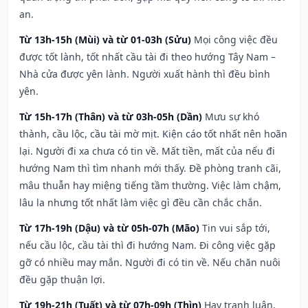
an.
Từ 13h-15h (Mùi) và từ 01-03h (Sửu)
Mọi công việc đều
được tốt lành, tốt nhất cầu tài đi theo hướng Tây Nam –
Nhà cửa được yên lành. Người xuất hành thì đều bình
yên.
Từ 15h-17h (Thân) và từ 03h-05h (Dần)
Mưu sự khó
thành, cầu lộc, cầu tài mờ mịt. Kiện cáo tốt nhất nên hoãn
lại. Người đi xa chưa có tin về. Mất tiền, mất của nếu đi
hướng Nam thì tìm nhanh mới thấy. Đề phòng tranh cãi,
mâu thuẫn hay miệng tiếng tầm thường. Việc làm chậm,
lâu la nhưng tốt nhất làm việc gì đều cần chắc chắn.
Từ 17h-19h (Dậu) và từ 05h-07h (Mão)
Tin vui sắp tới,
nếu cầu lộc, cầu tài thì đi hướng Nam. Đi công việc gặp
gỡ có nhiều may mắn. Người đi có tin về. Nếu chăn nuôi
đều gặp thuận lợi.
Từ 19h-21h (Tuất) và từ 07h-09h (Thìn)
Hay tranh luận,