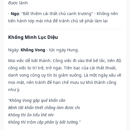
được lành
-
Ngọ
: “Bất thiêm cái thất chủ canh trương” - Không nên
tiến hành lợp mái nhà để tránh chủ sẽ phải làm lại
Khổng Minh Lục Diệu
Ngày:
Không Vong
- tức ngày Hung.
Mọi việc dễ bất thành. Công việc đi vào thế bế tắc, tiến độ
công việc bị trì trệ, trở ngại. Tiền bạc của cải thất thoát,
danh vọng cũng uy tín bị giảm xuống. Là một ngày xấu về
mọi mặt, nên tránh để hạn chế mưu sự khó thành công
như ý.
“Không Vong gặp quẻ khẩn cần
Bệnh tật khẩn thiết chẳng làm được chi
Không thì ôn tiểu thê nhi
Không thì trộm cắp phân ly bất tường.”