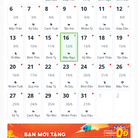
6
7
8
9
10
11
12
2/6
3/6
4/6
5/6
6/6
7/6
8/6
🐒
🐓
🐕
🐖
🐀
🐂
🐅
Mậu Thân
Kỷ Dậu
Canh Tuất
Tân Hợi
Nhâm Tý
Quý Sửu
Giáp Dần
13
14
15
16
17
18
19
9/6
10/6
11/6
12/6
13/6
14/6
15/6
🐈
🐉
🐍
🐎
🐐
🐒
🐓
Ất Mão
Bính Thìn
Đinh Tỵ
Mậu Ngọ
Kỷ Mùi
Canh Thân
Tân Dậu
20
21
22
23
24
25
26
16/6
17/6
18/6
19/6
20/6
21/6
22/6
🐕
🐖
🐀
🐂
🐅
🐈
🐉
Nhâm Tuất
Quý Hợi
Giáp Tý
Ất Sửu
Bính Dần
Đinh Mão
Mậu Thìn
27
28
29
30
31
1
2
23/6
24/6
25/6
26/6
27/6
🐍
🐎
🐐
🐒
🐓
Kỷ Tỵ
Canh Ngọ
Tân Mùi
Nhâm Thân
Quý Dậu