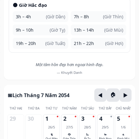
🌑 Giờ Hắc đạo
3h – 4h
(Giờ Dần)
7h – 8h
(Giờ Thìn)
9h – 10h
(Giờ Tỵ)
13h – 14h
(Giờ Mùi)
19h – 20h
(Giờ Tuất)
21h – 22h
(Giờ Hợi)
Một tâm hồn đẹp hơn ngoại hình đẹp.
— Khuyết Danh
Lịch Tháng 7 Năm 2054
THỨ HAI
THỨ BA
THỨ TƯ
THỨ NĂM
THỨ SÁU
THỨ BẢY
CHỦ NHẬT
29
30
1
2
3
4
5
26/5
27/5
28/5
29/5
1/6
🐈
🐉
🐍
🐎
🐐
Quý Mão
Giáp Thìn
Ất Tỵ
Bính Ngọ
Đinh Mùi