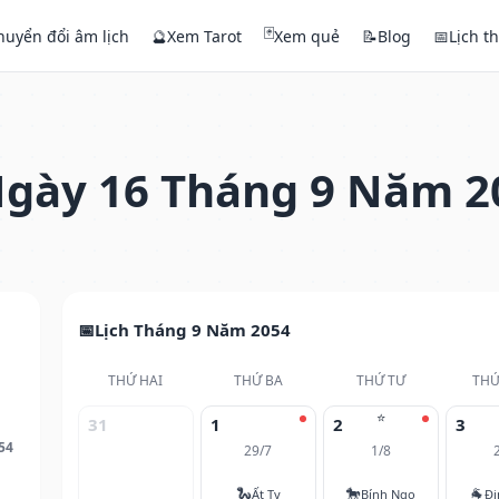
🃏
huyển đổi âm lịch
🔮
Xem Tarot
Xem quẻ
📝
Blog
📅
Lịch t
gày 16 Tháng 9 Năm 2
Lịch Tháng 9 Năm 2054
THỨ HAI
THỨ BA
THỨ TƯ
THỨ
⭐
31
1
2
3
54
29/7
1/8
🐍
🐎
🐐
Ất Tỵ
Bính Ngọ
Đi