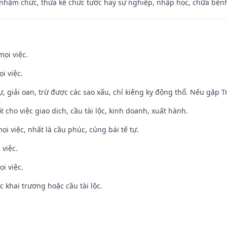
 nhậm chức, thừa kế chức tước hay sự nghiệp, nhập học, chữa bện
mọi việc.
i việc.
tự, giải oan, trừ được các sao xấu, chỉ kiêng kỵ động thổ. Nếu gặp Tr
t cho việc giao dịch, cầu tài lộc, kinh doanh, xuất hành.
ọi việc, nhất là cầu phúc, cúng bái tế tự.
 việc.
i việc.
c khai trương hoặc cầu tài lộc.