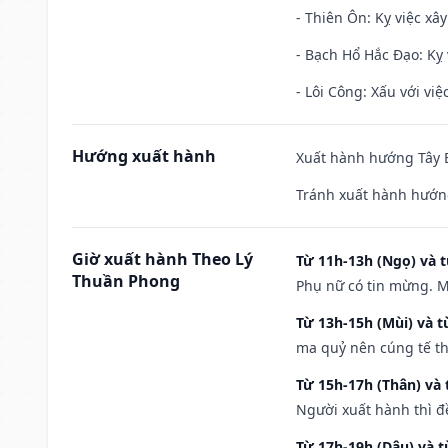
- Thiên Ôn: Kỵ việc xâ
- Bạch Hổ Hắc Đạo: Kỵ 
- Lôi Công: Xấu với vi
Hướng xuất hành
Xuất hành hướng Tây B
Tránh xuất hành hướn
Giờ xuất hành Theo Lý
Từ 11h-13h (Ngọ) và t
Thuần Phong
Phụ nữ có tin mừng. M
Từ 13h-15h (Mùi) và t
ma quỷ nên cúng tế th
Từ 15h-17h (Thân) và 
Người xuất hành thì đ
Từ 17h-19h (Dậu) và 