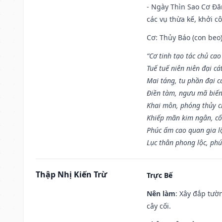
- Ngày Thìn Sao Cơ Đăn
các vụ thừa kế, khởi c
Cơ: Thủy Báo (con beo)
“Cơ tinh tạo tác chủ ca
Tuế tuế niên niên đại cá
Mai táng, tu phần đại cá
Điền tàm, ngưu mã biến
Khai môn, phóng thủy ch
Khiếp mãn kim ngân, c
Phúc ấm cao quan gia lộ
Lục thân phong lộc, phú
Thập Nhị Kiến Trừ
Trực Bế
Nên làm
: Xây đắp tườ
cây cối.