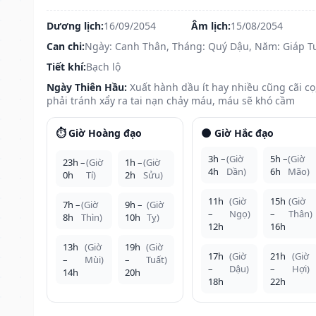
Dương lịch:
16/09/2054
Âm lịch:
15/08/2054
Can chi:
Ngày: Canh Thân, Tháng: Quý Dậu, Năm: Giáp T
Tiết khí:
Bạch lộ
Ngày Thiên Hầu:
Xuất hành dầu ít hay nhiều cũng cãi cọ
phải tránh xẩy ra tai nạn chảy máu, máu sẽ khó cầm
⏱️ Giờ Hoàng đạo
🌑 Giờ Hắc đạo
3h –
(Giờ
5h –
(Giờ
23h –
(Giờ
1h –
(Giờ
4h
Dần)
6h
Mão)
0h
Tí)
2h
Sửu)
11h
(Giờ
15h
(Giờ
7h –
(Giờ
9h –
(Giờ
–
Ngọ)
–
Thân)
8h
Thìn)
10h
Tỵ)
12h
16h
13h
(Giờ
19h
(Giờ
17h
(Giờ
21h
(Giờ
–
Mùi)
–
Tuất)
–
Dậu)
–
Hợi)
14h
20h
18h
22h