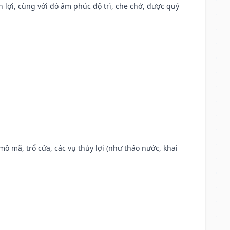
n lợi, cùng với đó âm phúc độ trì, che chở, được quý
 mồ mã, trổ cửa, các vụ thủy lợi (như tháo nước, khai