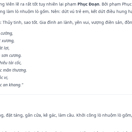
g Viên lẽ ra rất tốt tuy nhiên lại phạm
Phục Đoạn
. Bởi phạm Phục 
ông làm lò nhuộm lò gốm. Nên: dứt vú trẻ em, kết dứt điều hung hại
: Thủy tinh, sao tốt. Gia đình an lành, yên vui, vượng điền sản, đồ
o cường,
t xương,
t lợi,
 sơn cương.
iêu tài cốc,
ốc mãn thương.
c vị,
c an khang.”
ng, đặt táng, gắn cửa, kê gác, làm cầu. Khởi công lò nhuộm lò gốm,