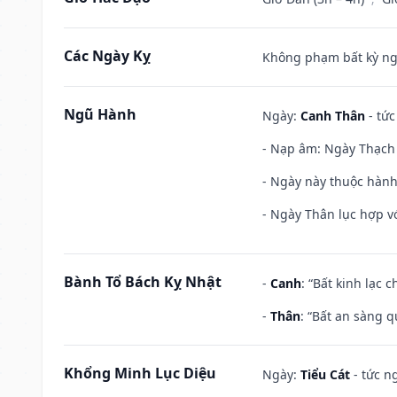
Các Ngày Kỵ
Không phạm bất kỳ ngày
Ngũ Hành
Ngày:
Canh Thân
- tức
- Nạp âm: Ngày Thạch 
- Ngày này thuộc hành
- Ngày Thân lục hợp vớ
Bành Tổ Bách Kỵ Nhật
-
Canh
: “Bất kinh lạc
-
Thân
: “Bất an sàng 
Khổng Minh Lục Diệu
Ngày:
Tiểu Cát
- tức n