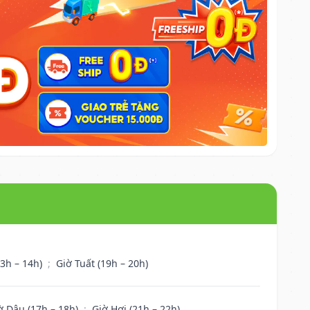
13h – 14h)
;
Giờ Tuất (19h – 20h)
ờ Dậu (17h – 18h)
;
Giờ Hợi (21h – 22h)