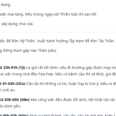
y dựng.
việc mai táng. Nếu trùng ngày với Thiên Giải thì sao tốt.
ệc xây dựng nhà cửa.
ắc để đón 'Hỷ Thần'. Xuất hành hướng Tây Nam để đón 'Tài Thần'.
g Đông Nam gặp Hạc Thần (xấu)
ừ 23h-01h (Tý)
Là giờ rất tốt lành, nếu đi thường gặp được may mắ
ọi việc trong nhà đều hòa hợp. Nếu có bệnh cầu thì sẽ khỏi, gia 
ừ 01-03h (Sửu)
Cầu tài thì không có lợi, hoặc hay bị trái ý. Nếu ra 
ì mới an.
từ 03h-05h (Dần)
Mọi công việc đều được tốt lành, tốt nhất cầu t
ều bình yên.
từ 05h-07h (Mão)
Mưu sự khó thành, cầu lộc, cầu tài mờ mịt. Kiện c