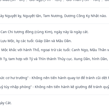
 Nguyệt kỵ, Nguyệt tận, Tam Nương, Dương Công Kỵ Nhật nào.
 Can Chi tương đồng (cùng Kim), ngày này là ngày cát.
Lựu Mộc, kỵ các tuổi: Giáp Dần và Mậu Dần.
 Mộc khắc với hành Thổ, ngoại trừ các tuổi: Canh Ngọ, Mậu Thân 
i Tỵ, tam hợp với Tý và Thìn thành Thủy cục. Xung Dần, hình Dần, h
 chức cơ hư trướng” - Không nên tiến hành quay tơ để tránh cũi dệt
quỷ túy nhập phòng” - Không nên tiến hành kê giường để tránh q
gày Cát.