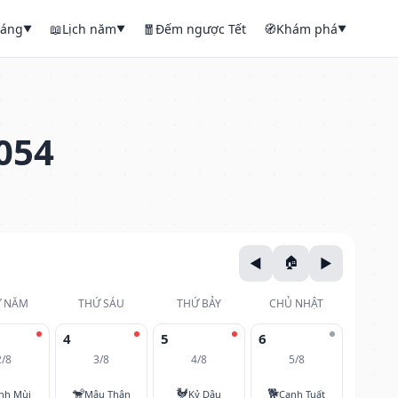
háng
📖
Lịch năm
🧧
Đếm ngược Tết
🧭
Khám phá
▼
▼
▼
054
 NĂM
THỨ SÁU
THỨ BẢY
CHỦ NHẬT
4
5
6
2/8
3/8
4/8
5/8
🐒
🐓
🐕
nh Mùi
Mậu Thân
Kỷ Dậu
Canh Tuất