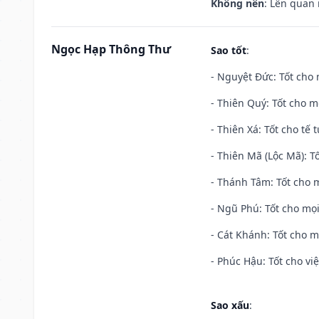
Không nên
: Lên quan
Ngọc Hạp Thông Thư
Sao tốt
:
- Nguyệt Đức: Tốt cho 
- Thiên Quý: Tốt cho mọ
- Thiên Xá: Tốt cho tế 
- Thiên Mã (Lộc Mã): Tố
- Thánh Tâm: Tốt cho m
- Ngũ Phú: Tốt cho mọi
- Cát Khánh: Tốt cho mọ
- Phúc Hậu: Tốt cho việ
Sao xấu
: