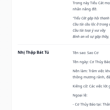
Trong này Tiểu Cát mọi
nhân nâng đỡ.
“Tiểu Cát gặp hội thanh
Cầu tài cầu lộc ở trong
Cầu tài toại ý vui vầy
Bình an vô sự gặp thầy,
Nhị Thập Bát Tú
Tên sao
: Sao Cơ
Tên ngày
: Cơ Thủy Báo
Nên làm
: Trăm việc kh
thông mương rảnh, đào
Kiêng cữ
: Các việc ló
Ngoại lệ
:
- Cơ Thủy Báo tại: Thân