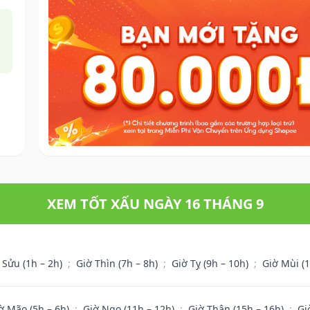
XEM TỐT XẤU NGÀY 16 THÁNG 9
 Sửu (1h – 2h)
;
Giờ Thìn (7h – 8h)
;
Giờ Tỵ (9h – 10h)
;
Giờ Mùi (
ờ Mão (5h – 6h)
;
Giờ Ngọ (11h – 12h)
;
Giờ Thân (15h – 16h)
;
Gi