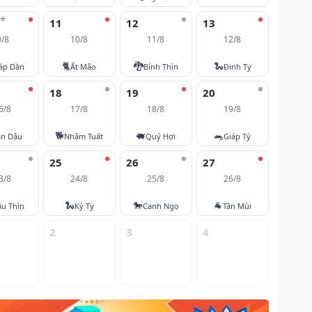
⭐
11
12
13
9/8
10/8
11/8
12/8
🐈
🐉
🐍
áp Dần
Ất Mão
Bính Thìn
Đinh Tỵ
18
19
20
6/8
17/8
18/8
19/8
🐕
🐖
🐀
ân Dậu
Nhâm Tuất
Quý Hợi
Giáp Tý
25
26
27
3/8
24/8
25/8
26/8
🐍
🐎
🐐
u Thìn
Kỷ Tỵ
Canh Ngọ
Tân Mùi
2
3
4