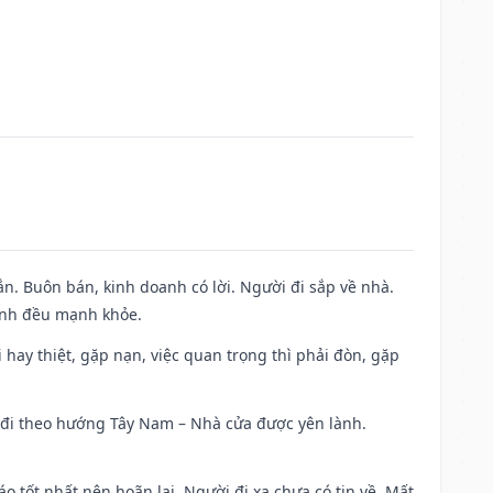
n. Buôn bán, kinh doanh có lời. Người đi sắp về nhà.
đình đều mạnh khỏe.
đi hay thiệt, gặp nạn, việc quan trọng thì phải đòn, gặp
ài đi theo hướng Tây Nam – Nhà cửa được yên lành.
áo tốt nhất nên hoãn lại. Người đi xa chưa có tin về. Mất