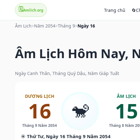
🗓️
Trang chủ
🔄
C
Amlich.org
Âm Lịch
>
Năm 2054
>
Tháng 9
>
Ngày 16
Âm Lịch Hôm Nay, N
Ngày Canh Thân, Tháng Quý Dậu, Năm Giáp Tuất
DƯƠNG LỊCH
ÂM LỊCH
16
15
🐒
Tháng 9 Năm 2054
Tháng 8 Năm 20
☀️ Thứ Tư, Ngày 16 Tháng 9 Năm 2054