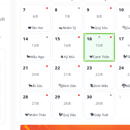
7
8
9
10
6/8
7/8
8/8
uất
🐖
🐀
🐂
🐅
Tân Hợi
Nhâm Tý
Quý Sửu
Gi
,
⭐
14
15
16
17
13/8
14/8
15/8
1
🐎
🐐
🐒
🐓
Mậu Ngọ
Kỷ Mùi
Canh Thân
T
21
22
23
24
20/8
21/8
22/8
2
🐂
🐅
🐈
🐉
Ất Sửu
Bính Dần
Đinh Mão
Mậ
28
29
30
1
27/8
28/8
29/8
🐒
🐓
🐕
Nhâm Thân
Quý Dậu
Giáp Tuất