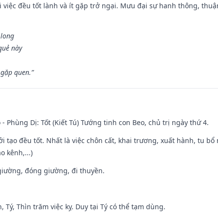
 việc đều tốt lành và ít gặp trở ngại. Mưu đại sự hanh thông, thuậ
 long
 quẻ này
 gặp quen.”
 - Phùng Dị: Tốt (Kiết Tú) Tướng tinh con Beo, chủ trị ngày thứ 4.
ởi tạo đều tốt. Nhất là việc chôn cất, khai trương, xuất hành, tu bổ
 kênh,...)
t giường, đóng giường, đi thuyền.
, Tý, Thìn trăm việc kỵ. Duy tại Tý có thể tạm dùng.