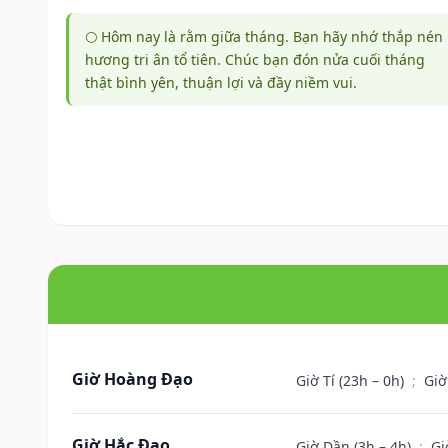
🌕 Hôm nay là rằm giữa tháng. Bạn hãy nhớ thắp nén
hương tri ân tổ tiên. Chúc bạn đón nửa cuối tháng
thật bình yên, thuận lợi và đầy niềm vui.
Giờ Hoàng Đạo
Giờ Tí (23h – 0h)
;
Giờ
Giờ Hắc Đạo
Giờ Dần (3h – 4h)
;
Gi