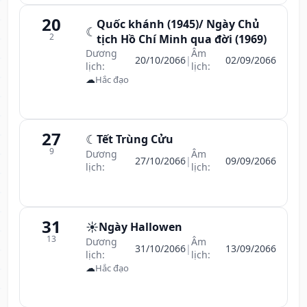
20
Quốc khánh (1945)/ Ngày Chủ
☾
2
tịch Hồ Chí Minh qua đời (1969)
Dương
Âm
20/10/2066
|
02/09/2066
lịch:
lịch:
☁
Hắc đạo
27
☾
Tết Trùng Cửu
9
Dương
Âm
27/10/2066
|
09/09/2066
lịch:
lịch:
31
☀️
Ngày Hallowen
13
Dương
Âm
31/10/2066
|
13/09/2066
lịch:
lịch:
☁
Hắc đạo