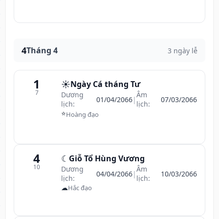
4
Tháng 4
3 ngày lễ
1
☀️
Ngày Cá tháng Tư
7
Dương
Âm
01/04/2066
|
07/03/2066
lịch:
lịch:
⭐
Hoàng đạo
4
☾
Giỗ Tổ Hùng Vương
10
Dương
Âm
04/04/2066
|
10/03/2066
lịch:
lịch:
☁
Hắc đạo