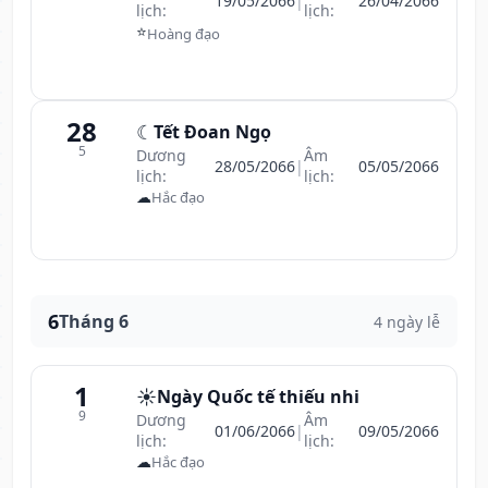
19/05/2066
|
26/04/2066
lịch:
lịch:
⭐
Hoàng đạo
28
☾
Tết Đoan Ngọ
5
Dương
Âm
28/05/2066
|
05/05/2066
lịch:
lịch:
☁
Hắc đạo
6
Tháng 6
4 ngày lễ
1
☀️
Ngày Quốc tế thiếu nhi
9
Dương
Âm
01/06/2066
|
09/05/2066
lịch:
lịch:
☁
Hắc đạo