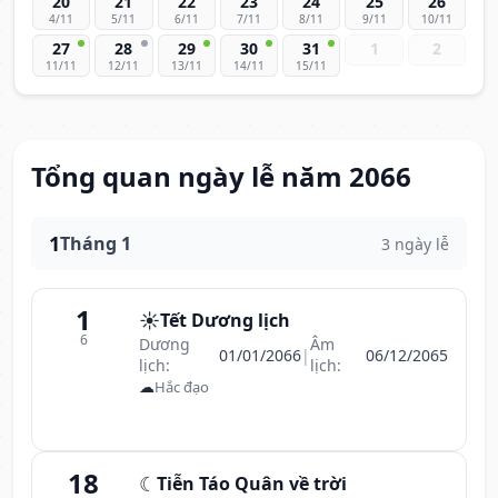
20
21
22
23
24
25
26
4/11
5/11
6/11
7/11
8/11
9/11
10/11
27
28
29
30
31
1
2
11/11
12/11
13/11
14/11
15/11
Tổng quan ngày lễ năm 2066
1
Tháng 1
3 ngày lễ
1
☀️
Tết Dương lịch
6
Dương
Âm
01/01/2066
|
06/12/2065
lịch:
lịch:
☁
Hắc đạo
18
☾
Tiễn Táo Quân về trời