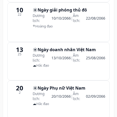
10
☀️
Ngày giải phóng thủ đô
22
Dương
Âm
10/10/2066
|
22/08/2066
lịch:
lịch:
⭐
Hoàng đạo
13
☀️
Ngày doanh nhân Việt Nam
25
Dương
Âm
13/10/2066
|
25/08/2066
lịch:
lịch:
☁
Hắc đạo
20
☀️
Ngày Phụ nữ Việt Nam
2
Dương
Âm
20/10/2066
|
02/09/2066
lịch:
lịch:
☁
Hắc đạo