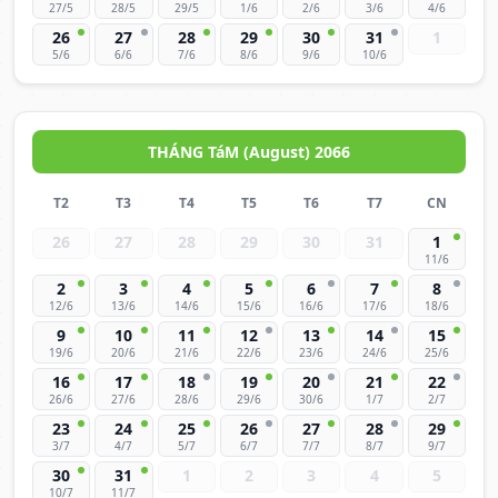
27/5
28/5
29/5
1/6
2/6
3/6
4/6
26
27
28
29
30
31
1
5/6
6/6
7/6
8/6
9/6
10/6
THÁNG TáM (August) 2066
T2
T3
T4
T5
T6
T7
CN
26
27
28
29
30
31
1
11/6
2
3
4
5
6
7
8
12/6
13/6
14/6
15/6
16/6
17/6
18/6
9
10
11
12
13
14
15
19/6
20/6
21/6
22/6
23/6
24/6
25/6
16
17
18
19
20
21
22
26/6
27/6
28/6
29/6
30/6
1/7
2/7
23
24
25
26
27
28
29
3/7
4/7
5/7
6/7
7/7
8/7
9/7
30
31
1
2
3
4
5
10/7
11/7