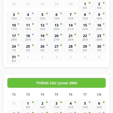
26
27
28
29
30
1
2
8/4
9/4
3
4
5
6
7
8
9
10/4
11/4
12/4
13/4
14/4
15/4
16/4
10
11
12
13
14
15
16
17/4
18/4
19/4
20/4
21/4
22/4
23/4
17
18
19
20
21
22
23
24/4
25/4
26/4
27/4
28/4
29/4
30/4
24
25
26
27
28
29
30
1/5
2/5
3/5
4/5
5/5
6/5
7/5
31
1
2
3
4
5
6
8/5
THÁNG SáU (June) 2066
T2
T3
T4
T5
T6
T7
CN
31
1
2
3
4
5
6
9/5
10/5
11/5
12/5
13/5
14/5