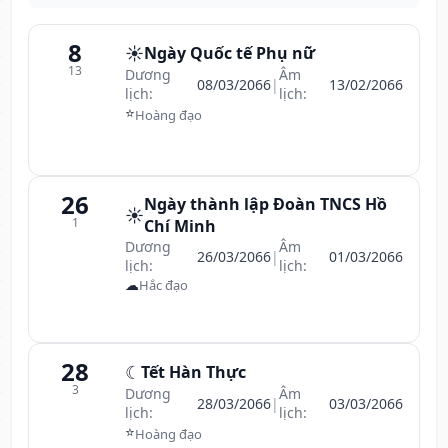
8
☀️
Ngày Quốc tế Phụ nữ
13
Dương
Âm
08/03/2066
|
13/02/2066
lịch:
lịch:
⭐
Hoàng đạo
26
Ngày thành lập Đoàn TNCS Hồ
☀️
1
Chí Minh
Dương
Âm
26/03/2066
|
01/03/2066
lịch:
lịch:
☁
Hắc đạo
28
☾
Tết Hàn Thực
3
Dương
Âm
28/03/2066
|
03/03/2066
lịch:
lịch:
⭐
Hoàng đạo