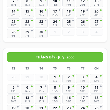
7
8
9
10
11
12
13
15/5
16/5
17/5
18/5
19/5
20/5
21/5
14
15
16
17
18
19
20
22/5
23/5
24/5
25/5
26/5
27/5
28/5
21
22
23
24
25
26
27
29/5
30/5
1/5
2/5
3/5
4/5
5/5
28
29
30
1
2
3
4
6/5
7/5
8/5
THÁNG BảY (July) 2066
T2
T3
T4
T5
T6
T7
CN
28
29
30
1
2
3
4
9/5
10/5
11/5
12/5
5
6
7
8
9
10
11
13/5
14/5
15/5
16/5
17/5
18/5
19/5
12
13
14
15
16
17
18
20/5
21/5
22/5
23/5
24/5
25/5
26/5
19
20
21
22
23
24
25