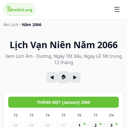
🗓️
Amlich.org
Âm Lịch
>
Năm 2066
Lịch Vạn Niên Năm 2066
Xem Lịch Âm - Dương, Ngày Tốt Xấu, Ngày Lễ Tết trong
12 tháng
THÁNG MộT (January) 2066
T2
T3
T4
T5
T6
T7
CN
28
29
30
31
1
2
3