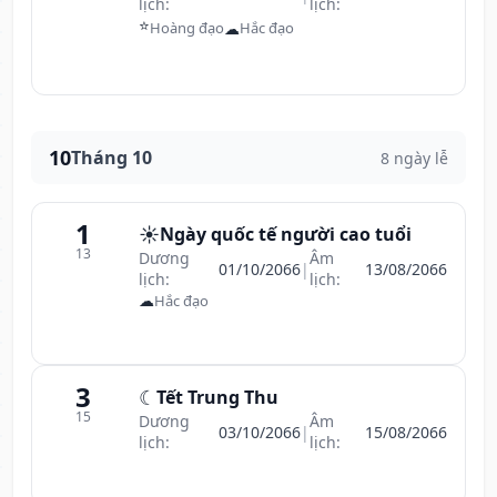
lịch:
lịch:
⭐
☁
Hoàng đạo
Hắc đạo
10
Tháng 10
8 ngày lễ
1
☀️
Ngày quốc tế người cao tuổi
13
Dương
Âm
01/10/2066
|
13/08/2066
lịch:
lịch:
☁
Hắc đạo
3
☾
Tết Trung Thu
15
Dương
Âm
03/10/2066
|
15/08/2066
lịch:
lịch: