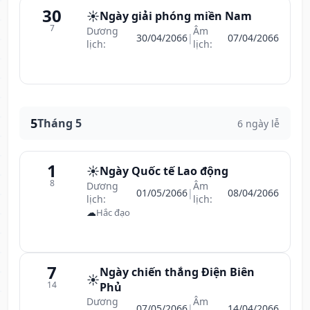
30
☀️
Ngày giải phóng miền Nam
7
Dương
Âm
30/04/2066
|
07/04/2066
lịch:
lịch:
5
Tháng 5
6 ngày lễ
1
☀️
Ngày Quốc tế Lao động
8
Dương
Âm
01/05/2066
|
08/04/2066
lịch:
lịch:
☁
Hắc đạo
7
Ngày chiến thắng Điện Biên
☀️
14
Phủ
Dương
Âm
07/05/2066
|
14/04/2066