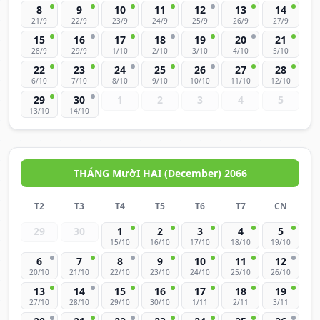
8
9
10
11
12
13
14
21/9
22/9
23/9
24/9
25/9
26/9
27/9
15
16
17
18
19
20
21
28/9
29/9
1/10
2/10
3/10
4/10
5/10
22
23
24
25
26
27
28
6/10
7/10
8/10
9/10
10/10
11/10
12/10
29
30
1
2
3
4
5
13/10
14/10
THÁNG MườI HAI (December) 2066
T2
T3
T4
T5
T6
T7
CN
29
30
1
2
3
4
5
15/10
16/10
17/10
18/10
19/10
6
7
8
9
10
11
12
20/10
21/10
22/10
23/10
24/10
25/10
26/10
13
14
15
16
17
18
19
27/10
28/10
29/10
30/10
1/11
2/11
3/11