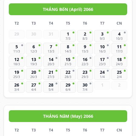
THÁNG BốN (April) 2066
T2
T3
T4
T5
T6
T7
CN
29
30
31
1
2
3
4
7/3
8/3
9/3
10/3
5
6
7
8
9
10
11
11/3
12/3
13/3
14/3
15/3
16/3
17/3
12
13
14
15
16
17
18
18/3
19/3
20/3
21/3
22/3
23/3
24/3
19
20
21
22
23
24
25
25/3
26/3
27/3
28/3
29/3
1/4
2/4
26
27
28
29
30
1
2
3/4
4/4
5/4
6/4
7/4
THÁNG NăM (May) 2066
T2
T3
T4
T5
T6
T7
CN