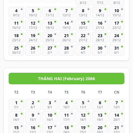
6/12
7/12
8/12
4
5
6
7
8
9
10
9/12
10/12
11/12
12/12
13/12
14/12
15/12
11
12
13
14
15
16
17
16/12
17/12
18/12
19/12
20/12
21/12
22/12
18
19
20
21
22
23
24
23/12
24/12
25/12
26/12
27/12
28/12
29/12
25
26
27
28
29
30
31
30/12
1/1
2/1
3/1
4/1
5/1
6/1
THÁNG HAI (February) 2066
T2
T3
T4
T5
T6
T7
CN
1
2
3
4
5
6
7
7/1
8/1
9/1
10/1
11/1
12/1
13/1
8
9
10
11
12
13
14
14/1
15/1
16/1
17/1
18/1
19/1
20/1
15
16
17
18
19
20
21
21/1
22/1
23/1
24/1
25/1
26/1
27/1