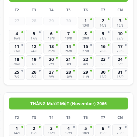
T2
T3
T4
T5
T6
T7
CN
27
28
29
30
1
2
3
13/8
14/8
15/8
4
5
6
7
8
9
10
16/8
17/8
18/8
19/8
20/8
21/8
22/8
11
12
13
14
15
16
17
23/8
24/8
25/8
26/8
27/8
28/8
29/8
18
19
20
21
22
23
24
30/8
1/9
2/9
3/9
4/9
5/9
6/9
25
26
27
28
29
30
31
7/9
8/9
9/9
10/9
11/9
12/9
13/9
THÁNG MườI MộT (November) 2066
T2
T3
T4
T5
T6
T7
CN
1
2
3
4
5
6
7
14/9
15/9
16/9
17/9
18/9
19/9
20/9