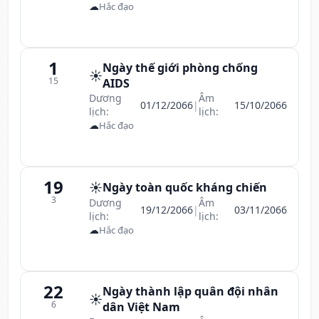
☁
Hắc đạo
1
Ngày thế giới phòng chống
☀️
15
AIDS
Dương
Âm
01/12/2066
|
15/10/2066
lịch:
lịch:
☁
Hắc đạo
19
☀️
Ngày toàn quốc kháng chiến
3
Dương
Âm
19/12/2066
|
03/11/2066
lịch:
lịch:
☁
Hắc đạo
22
Ngày thành lập quân đội nhân
☀️
6
dân Việt Nam