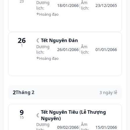
23
Dương
Âm
18/01/2066
|
23/12/2065
lịch:
lịch:
⭐
Hoàng đạo
26
☾
Tết Nguyên Đán
1
Dương
Âm
26/01/2066
|
01/01/2066
lịch:
lịch:
⭐
Hoàng đạo
2
Tháng 2
3 ngày lễ
9
Tết Nguyên Tiêu (Lễ Thượng
☾
15
Nguyên)
Dương
Âm
09/02/2066
|
15/01/2066
lịch:
lịch: