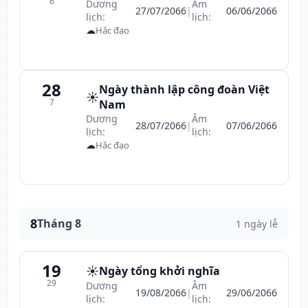
6
Dương
Âm
27/07/2066
|
06/06/2066
lịch:
lịch:
☁
Hắc đạo
28
Ngày thành lập công đoàn Việt
☀️
7
Nam
Dương
Âm
28/07/2066
|
07/06/2066
lịch:
lịch:
☁
Hắc đạo
8
Tháng 8
1 ngày lễ
19
☀️
Ngày tổng khởi nghĩa
29
Dương
Âm
19/08/2066
|
29/06/2066
lịch:
lịch: