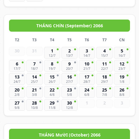
THÁNG CHíN (September) 2066
T2
T3
T4
T5
T6
T7
CN
30
31
1
2
3
4
5
12/7
13/7
14/7
15/7
16/7
6
7
8
9
10
11
12
17/7
18/7
19/7
20/7
21/7
22/7
23/7
13
14
15
16
17
18
19
24/7
25/7
26/7
27/7
28/7
29/7
1/8
20
21
22
23
24
25
26
2/8
3/8
4/8
5/8
6/8
7/8
8/8
27
28
29
30
1
2
3
9/8
10/8
11/8
12/8
THÁNG MườI (October) 2066