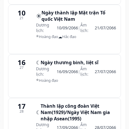
10
Ngày thành lập Mặt trận Tổ
☀️
21
quốc Việt Nam
Dương
Âm
10/09/2066
|
21/07/2066
lịch:
lịch:
⭐
☁
Hoàng đạo
Hắc đạo
16
☾
Ngày thương binh, liệt sĩ
27
Dương
Âm
16/09/2066
|
27/07/2066
lịch:
lịch:
⭐
Hoàng đạo
17
Thành lập công đoàn Việt
28
☾
Nam(1929)/Ngày Việt Nam gia
nhập Asean(1995)
Dương
Âm
17/09/2066
|
28/07/2066