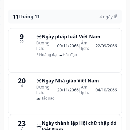
11
Tháng 11
4 ngày lễ
9
☀️
Ngày pháp luật Việt Nam
22
Dương
Âm
09/11/2066
|
22/09/2066
lịch:
lịch:
⭐
☁
Hoàng đạo
Hắc đạo
20
☀️
Ngày Nhà giáo Việt Nam
4
Dương
Âm
20/11/2066
|
04/10/2066
lịch:
lịch:
☁
Hắc đạo
23
Ngày thành lập Hội chữ thập đỏ
☀️
7
Việt Nam