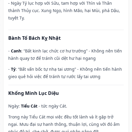
- Ngày Tý lục hợp với Sửu, tam hợp với Thìn và Thân
thành Thủy cục. Xung Ngọ, hình Mão, hại Mùi, phá Dậu,
tuyệt Tỵ.
Bành Tổ Bách Kỵ Nhật
-
Canh
: “Bất kinh lạc chức cơ hư trướng” - Không nên tiến
hành quay tơ để tránh cũi dệt hư hại ngang
-
Tý
: “Bất vấn bốc tự nhạ tai ương” - Không nên tiến hành
gieo quẻ hỏi việc để tránh tự rước lấy tai ương
Khổng Minh Lục Diệu
Ngày:
Tiểu Cát
- tức ngày Cát.
Trong này Tiểu Cát mọi việc đều tốt lành và ít gặp trở
ngại. Mưu đại sự hanh thông, thuận lợi, cùng với đó âm
phúc độ trì, che chở, được quý nhân nâng đỡ.