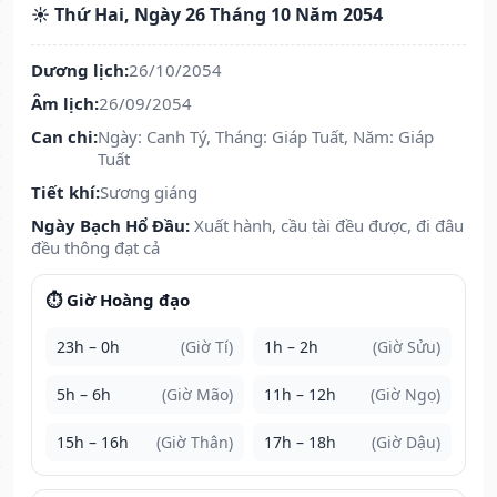
☀️ Thứ Hai, Ngày 26 Tháng 10 Năm 2054
Dương lịch:
26/10/2054
Âm lịch:
26/09/2054
Can chi:
Ngày: Canh Tý, Tháng: Giáp Tuất, Năm: Giáp
Tuất
Tiết khí:
Sương giáng
Ngày Bạch Hổ Đầu:
Xuất hành, cầu tài đều được, đi đâu
đều thông đạt cả
⏱️ Giờ Hoàng đạo
23h – 0h
(Giờ Tí)
1h – 2h
(Giờ Sửu)
5h – 6h
(Giờ Mão)
11h – 12h
(Giờ Ngọ)
15h – 16h
(Giờ Thân)
17h – 18h
(Giờ Dậu)