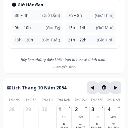
🌑 Giờ Hắc đạo
3h – 4h
(Giờ Dần)
7h – 8h
(Giờ Thìn)
9h – 10h
(Giờ Tỵ)
13h – 14h
(Giờ Mùi)
19h – 20h
(Giờ Tuất)
21h – 22h
(Giờ Hợi)
Hãy làm những điều khiến bạn tự hào về chính mình.
— Khuyết Danh
Lịch Tháng 10 Năm 2054
THỨ HAI
THỨ BA
THỨ TƯ
THỨ NĂM
THỨ SÁU
THỨ BẢY
CHỦ NHẬT
28
29
30
1
2
3
4
1/9
2/9
3/9
4/9
🐖
🐀
🐂
🐅
Ất Hợi
Bính Tý
Đinh Sửu
Mậu Dần