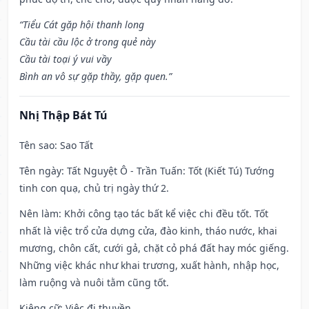
“Tiểu Cát gặp hội thanh long
Cầu tài cầu lộc ở trong quẻ này
Cầu tài toại ý vui vầy
Bình an vô sự gặp thầy, gặp quen.”
Nhị Thập Bát Tú
Tên sao
: Sao Tất
Tên ngày
: Tất Nguyệt Ô - Trần Tuấn: Tốt (Kiết Tú) Tướng
tinh con quạ, chủ trị ngày thứ 2.
Nên làm
: Khởi công tạo tác bất kể việc chi đều tốt. Tốt
nhất là việc trổ cửa dựng cửa, đào kinh, tháo nước, khai
mương, chôn cất, cưới gả, chặt cỏ phá đất hay móc giếng.
Những việc khác như khai trương, xuất hành, nhập học,
làm ruộng và nuôi tằm cũng tốt.
Kiêng cữ
: Việc đi thuyền.