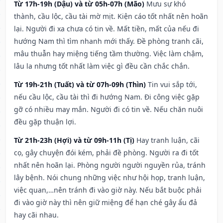
Từ 17h-19h (Dậu) và từ 05h-07h (Mão)
Mưu sự khó
thành, cầu lộc, cầu tài mờ mịt. Kiện cáo tốt nhất nên hoãn
lại. Người đi xa chưa có tin về. Mất tiền, mất của nếu đi
hướng Nam thì tìm nhanh mới thấy. Đề phòng tranh cãi,
mâu thuẫn hay miệng tiếng tầm thường. Việc làm chậm,
lâu la nhưng tốt nhất làm việc gì đều cần chắc chắn.
Từ 19h-21h (Tuất) và từ 07h-09h (Thìn)
Tin vui sắp tới,
nếu cầu lộc, cầu tài thì đi hướng Nam. Đi công việc gặp
gỡ có nhiều may mắn. Người đi có tin về. Nếu chăn nuôi
đều gặp thuận lợi.
Từ 21h-23h (Hợi) và từ 09h-11h (Tị)
Hay tranh luận, cãi
cọ, gây chuyện đói kém, phải đề phòng. Người ra đi tốt
nhất nên hoãn lại. Phòng người người nguyền rủa, tránh
lây bệnh. Nói chung những việc như hội họp, tranh luận,
việc quan,…nên tránh đi vào giờ này. Nếu bắt buộc phải
đi vào giờ này thì nên giữ miệng để hạn ché gây ẩu đả
hay cãi nhau.