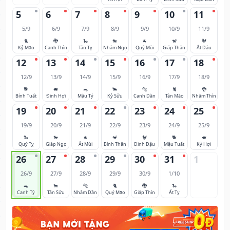
5
6
7
8
9
10
11
5/9
6/9
7/9
8/9
9/9
10/9
11/9
🐈
🐉
🐍
🐎
🐐
🐒
🐓
Kỷ Mão
Canh Thìn
Tân Tỵ
Nhâm Ngọ
Quý Mùi
Giáp Thân
Ất Dậu
12
13
14
15
16
17
18
12/9
13/9
14/9
15/9
16/9
17/9
18/9
🐕
🐖
🐀
🐂
🐅
🐈
🐉
Bính Tuất
Đinh Hợi
Mậu Tý
Kỷ Sửu
Canh Dần
Tân Mão
Nhâm Thìn
19
20
21
22
23
24
25
19/9
20/9
21/9
22/9
23/9
24/9
25/9
🐍
🐎
🐐
🐒
🐓
🐕
🐖
Quý Tỵ
Giáp Ngọ
Ất Mùi
Bính Thân
Đinh Dậu
Mậu Tuất
Kỷ Hợi
26
27
28
29
30
31
1
26/9
27/9
28/9
29/9
30/9
1/10
🐀
🐂
🐅
🐈
🐉
🐍
Canh Tý
Tân Sửu
Nhâm Dần
Quý Mão
Giáp Thìn
Ất Tỵ