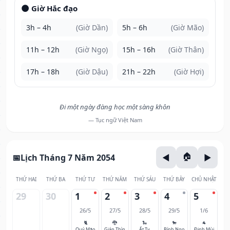
🌑 Giờ Hắc đạo
3h – 4h
(Giờ Dần)
5h – 6h
(Giờ Mão)
11h – 12h
(Giờ Ngọ)
15h – 16h
(Giờ Thân)
17h – 18h
(Giờ Dậu)
21h – 22h
(Giờ Hợi)
Đi một ngày đàng học một sàng khôn
— Tục ngữ Việt Nam
Lịch Tháng 7 Năm 2054
THỨ HAI
THỨ BA
THỨ TƯ
THỨ NĂM
THỨ SÁU
THỨ BẢY
CHỦ NHẬT
29
30
1
2
3
4
5
26/5
27/5
28/5
29/5
1/6
🐈
🐉
🐍
🐎
🐐
Quý Mão
Giáp Thìn
Ất Tỵ
Bính Ngọ
Đinh Mùi