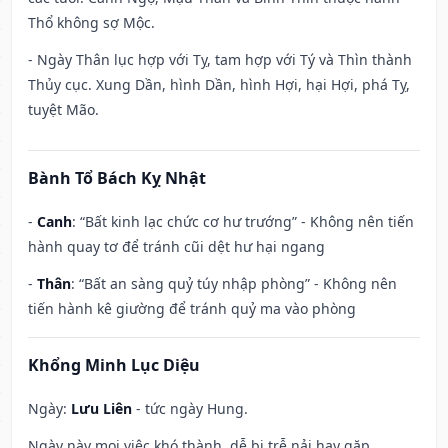
Thổ không sợ Mộc.
- Ngày Thân lục hợp với Tỵ, tam hợp với Tý và Thìn thành
Thủy cục. Xung Dần, hình Dần, hình Hợi, hại Hợi, phá Tỵ,
tuyệt Mão.
Bành Tổ Bách Kỵ Nhật
-
Canh
: “Bất kinh lạc chức cơ hư trướng” - Không nên tiến
hành quay tơ để tránh cũi dệt hư hại ngang
-
Thân
: “Bất an sàng quỷ túy nhập phòng” - Không nên
tiến hành kê giường để tránh quỷ ma vào phòng
Khổng Minh Lục Diệu
Ngày:
Lưu Liên
- tức ngày Hung.
Ngày này mọi việc khó thành, dễ bị trễ nải hay gặp