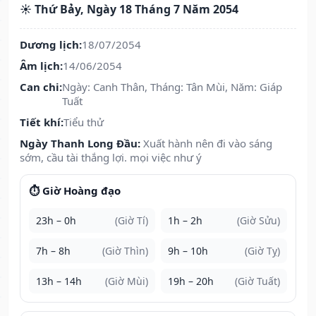
☀️ Thứ Bảy, Ngày 18 Tháng 7 Năm 2054
Dương lịch:
18/07/2054
Âm lịch:
14/06/2054
Can chi:
Ngày: Canh Thân, Tháng: Tân Mùi, Năm: Giáp
Tuất
Tiết khí:
Tiểu thử
Ngày Thanh Long Đầu:
Xuất hành nên đi vào sáng
sớm, cầu tài thắng lợi. mọi việc như ý
⏱️ Giờ Hoàng đạo
23h – 0h
(Giờ Tí)
1h – 2h
(Giờ Sửu)
7h – 8h
(Giờ Thìn)
9h – 10h
(Giờ Tỵ)
13h – 14h
(Giờ Mùi)
19h – 20h
(Giờ Tuất)