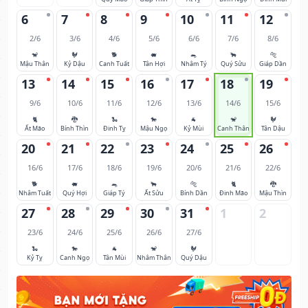
6
7
8
9
10
11
12
2/6
3/6
4/6
5/6
6/6
7/6
8/6
🐒
🐓
🐕
🐖
🐀
🐂
🐅
Mậu Thân
Kỷ Dậu
Canh Tuất
Tân Hợi
Nhâm Tý
Quý Sửu
Giáp Dần
13
14
15
16
17
18
19
9/6
10/6
11/6
12/6
13/6
14/6
15/6
🐈
🐉
🐍
🐎
🐐
🐒
🐓
Ất Mão
Bính Thìn
Đinh Tỵ
Mậu Ngọ
Kỷ Mùi
Canh Thân
Tân Dậu
20
21
22
23
24
25
26
16/6
17/6
18/6
19/6
20/6
21/6
22/6
🐕
🐖
🐀
🐂
🐅
🐈
🐉
Nhâm Tuất
Quý Hợi
Giáp Tý
Ất Sửu
Bính Dần
Đinh Mão
Mậu Thìn
27
28
29
30
31
1
2
23/6
24/6
25/6
26/6
27/6
🐍
🐎
🐐
🐒
🐓
Kỷ Tỵ
Canh Ngọ
Tân Mùi
Nhâm Thân
Quý Dậu