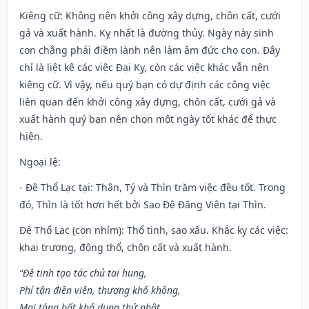
Kiêng cữ
: Không nên khởi công xây dựng, chôn cất, cưới
gả và xuất hành. Kỵ nhất là đường thủy. Ngày này sinh
con chẳng phải điềm lành nên làm âm đức cho con. Đây
chỉ là liệt kê các việc Đại Kỵ, còn các việc khác vẫn nên
kiêng cữ. Vì vậy, nếu quý bạn có dự định các công việc
liên quan đến khởi công xây dựng, chôn cất, cưới gả và
xuất hành quý bạn nên chọn một ngày tốt khác để thực
hiện.
Ngoại lệ
:
- Đê Thổ Lạc tại: Thân, Tý và Thìn trăm việc đều tốt. Trong
đó, Thìn là tốt hơn hết bởi Sao Đê Đăng Viên tại Thìn.
Đê Thổ Lạc (con nhím): Thổ tinh, sao xấu. Khắc kỵ các việc:
khai trương, động thổ, chôn cất và xuất hành.
“Đê tinh tạo tác chủ tai hung,
Phí tận điền viên, thương khố không,
Mai táng bất khả dụng thử nhật,