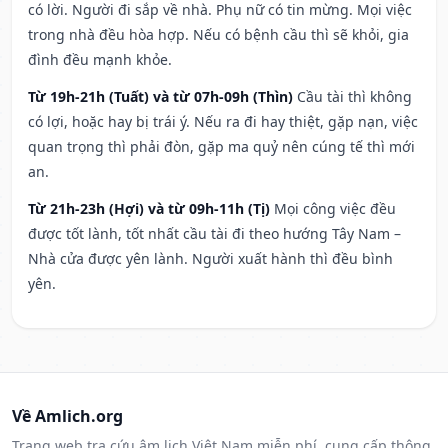
có lời. Người đi sắp về nhà. Phụ nữ có tin mừng. Mọi việc
trong nhà đều hòa hợp. Nếu có bệnh cầu thì sẽ khỏi, gia
đình đều mạnh khỏe.
Từ 19h-21h (Tuất) và từ 07h-09h (Thìn)
Cầu tài thì không
có lợi, hoặc hay bị trái ý. Nếu ra đi hay thiệt, gặp nạn, việc
quan trọng thì phải đòn, gặp ma quỷ nên cúng tế thì mới
an.
Từ 21h-23h (Hợi) và từ 09h-11h (Tị)
Mọi công việc đều
được tốt lành, tốt nhất cầu tài đi theo hướng Tây Nam –
Nhà cửa được yên lành. Người xuất hành thì đều bình
yên.
Về Amlich.org
Trang web tra cứu âm lịch Việt Nam miễn phí, cung cấp thông