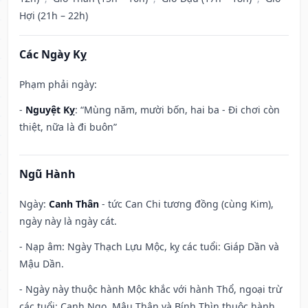
Hợi (21h – 22h)
Các Ngày Kỵ
Phạm phải ngày:
-
Nguyệt Kỵ
: “Mùng năm, mười bốn, hai ba - Đi chơi còn
thiệt, nữa là đi buôn”
Ngũ Hành
Ngày:
Canh Thân
- tức Can Chi tương đồng (cùng Kim),
ngày này là ngày cát.
- Nạp âm: Ngày Thạch Lựu Mộc, kỵ các tuổi: Giáp Dần và
Mậu Dần.
- Ngày này thuộc hành Mộc khắc với hành Thổ, ngoại trừ
các tuổi: Canh Ngọ, Mậu Thân và Bính Thìn thuộc hành