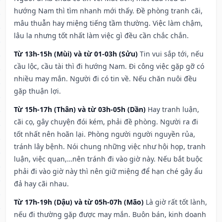
hướng Nam thì tìm nhanh mới thấy. Đề phòng tranh cãi,
mâu thuẫn hay miệng tiếng tầm thường. Việc làm chậm,
lâu la nhưng tốt nhất làm việc gì đều cần chắc chắn.
Từ 13h-15h (Mùi) và từ 01-03h (Sửu)
Tin vui sắp tới, nếu
cầu lộc, cầu tài thì đi hướng Nam. Đi công việc gặp gỡ có
nhiều may mắn. Người đi có tin về. Nếu chăn nuôi đều
gặp thuận lợi.
Từ 15h-17h (Thân) và từ 03h-05h (Dần)
Hay tranh luận,
cãi cọ, gây chuyện đói kém, phải đề phòng. Người ra đi
tốt nhất nên hoãn lại. Phòng người người nguyền rủa,
tránh lây bệnh. Nói chung những việc như hội họp, tranh
luận, việc quan,…nên tránh đi vào giờ này. Nếu bắt buộc
phải đi vào giờ này thì nên giữ miệng để hạn ché gây ẩu
đả hay cãi nhau.
Từ 17h-19h (Dậu) và từ 05h-07h (Mão)
Là giờ rất tốt lành,
nếu đi thường gặp được may mắn. Buôn bán, kinh doanh