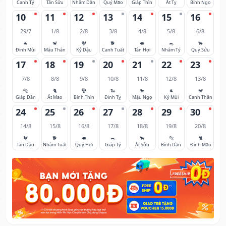
Canh Tý
Tân Sửu
Nhâm Dần
Quý Mão
Giáp Thìn
Ất Tỵ
Bính Ngọ
10
11
12
13
14
15
16
29/7
1/8
2/8
3/8
4/8
5/8
6/8
🐐
🐒
🐓
🐕
🐖
🐀
🐂
Đinh Mùi
Mậu Thân
Kỷ Dậu
Canh Tuất
Tân Hợi
Nhâm Tý
Quý Sửu
17
18
19
20
21
22
23
7/8
8/8
9/8
10/8
11/8
12/8
13/8
🐅
🐈
🐉
🐍
🐎
🐐
🐒
Giáp Dần
Ất Mão
Bính Thìn
Đinh Tỵ
Mậu Ngọ
Kỷ Mùi
Canh Thân
24
25
26
27
28
29
30
14/8
15/8
16/8
17/8
18/8
19/8
20/8
🐓
🐕
🐖
🐀
🐂
🐅
🐈
Tân Dậu
Nhâm Tuất
Quý Hợi
Giáp Tý
Ất Sửu
Bính Dần
Đinh Mão