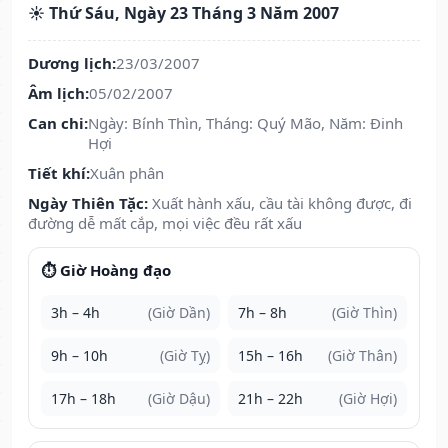
☀️ Thứ Sáu, Ngày 23 Tháng 3 Năm 2007
Dương lịch:
23/03/2007
Âm lịch:
05/02/2007
Can chi:
Ngày: Bính Thìn, Tháng: Quý Mão, Năm: Đinh
Hợi
Tiết khí:
Xuân phân
Ngày Thiên Tặc:
Xuất hành xấu, cầu tài không được, đi
đường dễ mất cắp, mọi việc đều rất xấu
⏱️ Giờ Hoàng đạo
3h – 4h
(Giờ Dần)
7h – 8h
(Giờ Thìn)
9h – 10h
(Giờ Tỵ)
15h – 16h
(Giờ Thân)
17h – 18h
(Giờ Dậu)
21h – 22h
(Giờ Hợi)