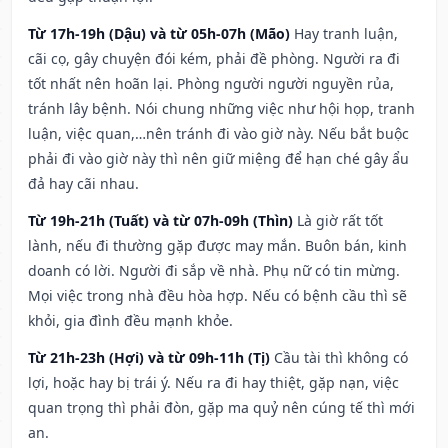
Từ 17h-19h (Dậu) và từ 05h-07h (Mão)
Hay tranh luận,
cãi cọ, gây chuyện đói kém, phải đề phòng. Người ra đi
tốt nhất nên hoãn lại. Phòng người người nguyền rủa,
tránh lây bệnh. Nói chung những việc như hội họp, tranh
luận, việc quan,…nên tránh đi vào giờ này. Nếu bắt buộc
phải đi vào giờ này thì nên giữ miệng để hạn ché gây ẩu
đả hay cãi nhau.
Từ 19h-21h (Tuất) và từ 07h-09h (Thìn)
Là giờ rất tốt
lành, nếu đi thường gặp được may mắn. Buôn bán, kinh
doanh có lời. Người đi sắp về nhà. Phụ nữ có tin mừng.
Mọi việc trong nhà đều hòa hợp. Nếu có bệnh cầu thì sẽ
khỏi, gia đình đều mạnh khỏe.
Từ 21h-23h (Hợi) và từ 09h-11h (Tị)
Cầu tài thì không có
lợi, hoặc hay bị trái ý. Nếu ra đi hay thiệt, gặp nạn, việc
quan trọng thì phải đòn, gặp ma quỷ nên cúng tế thì mới
an.