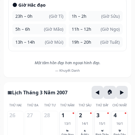
🌑 Giờ Hắc đạo
23h – 0h
(Giờ Tí)
1h – 2h
(Giờ Sửu)
5h – 6h
(Giờ Mão)
11h – 12h
(Giờ Ngọ)
13h – 14h
(Giờ Mùi)
19h – 20h
(Giờ Tuất)
Một tâm hồn đẹp hơn ngoại hình đẹp.
— Khuyết Danh
Lịch Tháng 3 Năm 2007
THỨ HAI
THỨ BA
THỨ TƯ
THỨ NĂM
THỨ SÁU
THỨ BẢY
CHỦ NHẬT
26
27
28
1
2
3
4
13/1
14/1
15/1
16/1
🐎
🐐
🐒
🐓
Giáp Ngọ
Ất Mùi
Bính Thân
Đinh Dậu