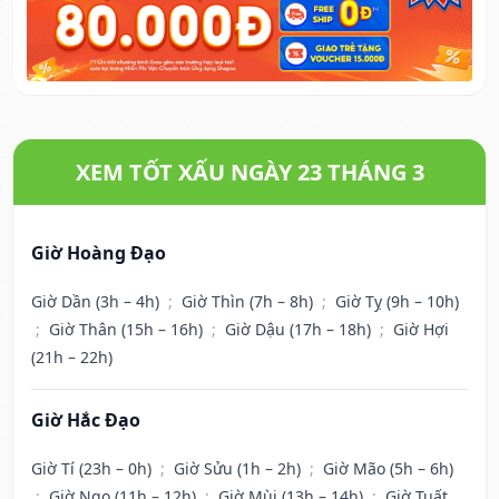
XEM TỐT XẤU NGÀY 23 THÁNG 3
Giờ Hoàng Đạo
Giờ Dần (3h – 4h)
;
Giờ Thìn (7h – 8h)
;
Giờ Tỵ (9h – 10h)
;
Giờ Thân (15h – 16h)
;
Giờ Dậu (17h – 18h)
;
Giờ Hợi
(21h – 22h)
Giờ Hắc Đạo
Giờ Tí (23h – 0h)
;
Giờ Sửu (1h – 2h)
;
Giờ Mão (5h – 6h)
;
Giờ Ngọ (11h – 12h)
;
Giờ Mùi (13h – 14h)
;
Giờ Tuất