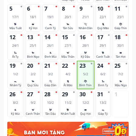
5
6
7
8
9
10
11
17/1
18/1
19/1
20/1
21/1
22/1
23/1
🐕
🐖
🐀
🐂
🐅
🐈
🐉
Mậu Tuất
Kỷ Hợi
Canh Tý
Tân Sửu
Nhâm Dần
Quý Mão
Giáp Thìn
12
13
14
15
16
17
18
24/1
25/1
26/1
27/1
28/1
29/1
30/1
🐍
🐎
🐐
🐒
🐓
🐕
🐖
Ất Tỵ
Bính Ngọ
Đinh Mùi
Mậu Thân
Kỷ Dậu
Canh Tuất
Tân Hợi
19
20
21
22
23
24
25
1/2
2/2
3/2
4/2
5/2
6/2
7/2
🐀
🐂
🐅
🐈
🐉
🐍
🐎
Nhâm Tý
Quý Sửu
Giáp Dần
Ất Mão
Bính Thìn
Đinh Tỵ
Mậu Ngọ
26
27
28
29
30
31
1
8/2
9/2
10/2
11/2
12/2
13/2
🐐
🐒
🐓
🐕
🐖
🐀
Kỷ Mùi
Canh Thân
Tân Dậu
Nhâm Tuất
Quý Hợi
Giáp Tý