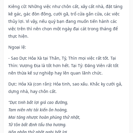
Kiêng cữ
: Những việc như chôn cất, xây cất nhà, đặt táng
kê gác, gác đòn đông, cưới gã, trổ cửa gắn cửa, các việc
thủy lợi. Vì vậy, nếu quý bạn đang muốn tiến hành các
việc trên thì nên chọn một ngày đại cát trong tháng để
thực hiện.
Ngoại lệ
:
- Sao Dực Hỏa Xà tại Thân, Tý, Thìn mọi việc rất tốt. Tại
Thìn: Vượng Địa là tốt hơn hết. Tại Tý: Đăng Viên rất tốt
nên thừa kế sự nghiệp hay lên quan lãnh chức.
Dực: Hỏa Xà (con rắn): Hỏa tinh, sao xấu. Khắc kỵ cưới gả,
dựng nhà, hay chôn cất.
“Dực tinh bất lợi giá cao đường,
Tam niên nhị tái kiến ôn hoàng,
Mai táng nhược hoàn phùng thử nhật,
Tử tôn bất định tẩu tha hương.
Hôn nhân thử nhật nghi bất lợi,