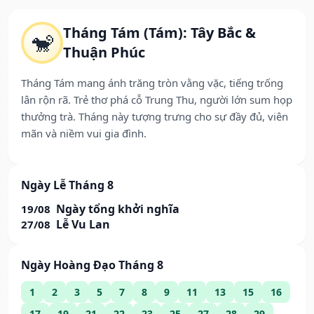
Tháng Tám (Tám): Tây Bắc &
🐒
Thuận Phúc
Tháng Tám mang ánh trăng tròn vằng vặc, tiếng trống
lân rộn rã. Trẻ thơ phá cỗ Trung Thu, người lớn sum họp
thưởng trà. Tháng này tượng trưng cho sự đầy đủ, viên
mãn và niềm vui gia đình.
Ngày Lễ Tháng 8
Ngày tổng khởi nghĩa
19/08
Lễ Vu Lan
27/08
Ngày Hoàng Đạo Tháng 8
1
2
3
5
7
8
9
11
13
15
16
17
19
21
22
23
25
27
28
29