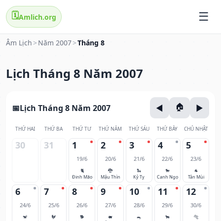
🗓️
Amlich.org
Âm Lịch
>
Năm 2007
>
Tháng 8
Lịch Tháng 8 Năm 2007
Lịch Tháng 8 Năm 2007
THỨ HAI
THỨ BA
THỨ TƯ
THỨ NĂM
THỨ SÁU
THỨ BẢY
CHỦ NHẬT
30
31
1
2
3
4
5
19/6
20/6
21/6
22/6
23/6
🐈
🐉
🐍
🐎
🐐
Đinh Mão
Mậu Thìn
Kỷ Tỵ
Canh Ngọ
Tân Mùi
6
7
8
9
10
11
12
24/6
25/6
26/6
27/6
28/6
29/6
30/6
🐒
🐓
🐕
🐖
🐀
🐂
🐅