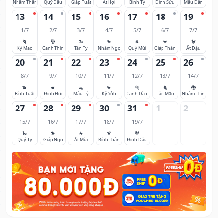
Nhâm Thân
Quý Dậu
Giáp Tuất
Ất Hợi
Bính Tý
Đinh Sửu
Mậu Dần
13
14
15
16
17
18
19
1/7
2/7
3/7
4/7
5/7
6/7
7/7
🐈
🐉
🐍
🐎
🐐
🐒
🐓
Kỷ Mão
Canh Thìn
Tân Tỵ
Nhâm Ngọ
Quý Mùi
Giáp Thân
Ất Dậu
20
21
22
23
24
25
26
8/7
9/7
10/7
11/7
12/7
13/7
14/7
🐕
🐖
🐀
🐂
🐅
🐈
🐉
Bính Tuất
Đinh Hợi
Mậu Tý
Kỷ Sửu
Canh Dần
Tân Mão
Nhâm Thìn
27
28
29
30
31
1
2
15/7
16/7
17/7
18/7
19/7
🐍
🐎
🐐
🐒
🐓
Quý Tỵ
Giáp Ngọ
Ất Mùi
Bính Thân
Đinh Dậu