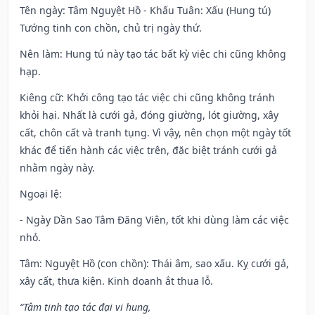
Tên ngày
: Tâm Nguyệt Hồ - Khấu Tuân: Xấu (Hung tú)
Tướng tinh con chồn, chủ trị ngày thứ.
Nên làm
: Hung tú này tạo tác bất kỳ việc chi cũng không
hạp.
Kiêng cữ
: Khởi công tạo tác việc chi cũng không tránh
khỏi hại. Nhất là cưới gả, đóng giường, lót giường, xây
cất, chôn cất và tranh tụng. Vì vậy, nên chọn một ngày tốt
khác để tiến hành các việc trên, đặc biệt tránh cưới gả
nhằm ngày này.
Ngoại lệ
:
- Ngày Dần Sao Tâm Đăng Viên, tốt khi dùng làm các việc
nhỏ.
Tâm: Nguyệt Hồ (con chồn): Thái âm, sao xấu. Kỵ cưới gả,
xây cất, thưa kiện. Kinh doanh ắt thua lỗ.
“Tâm tinh tạo tác đại vi hung,