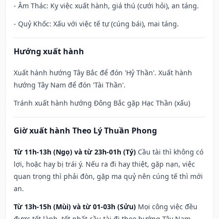
- Âm Thác: Kỵ việc xuất hành, giá thú (cưới hỏi), an táng.
- Quỷ Khốc: Xấu với việc tế tự (cúng bái), mai táng.
Hướng xuất hành
Xuất hành hướng Tây Bắc để đón 'Hỷ Thần'. Xuất hành
hướng Tây Nam để đón 'Tài Thần'.
Tránh xuất hành hướng Đông Bắc gặp Hạc Thần (xấu)
Giờ xuất hành Theo Lý Thuần Phong
Từ 11h-13h (Ngọ) và từ 23h-01h (Tý)
Cầu tài thì không có
lợi, hoặc hay bị trái ý. Nếu ra đi hay thiệt, gặp nạn, việc
quan trọng thì phải đòn, gặp ma quỷ nên cúng tế thì mới
an.
Từ 13h-15h (Mùi) và từ 01-03h (Sửu)
Mọi công việc đều
được tốt lành, tốt nhất cầu tài đi theo hướng Tây Nam –