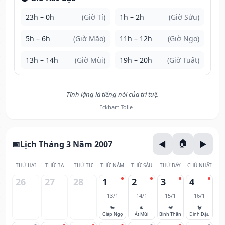
23h – 0h
(Giờ Tí)
1h – 2h
(Giờ Sửu)
5h – 6h
(Giờ Mão)
11h – 12h
(Giờ Ngọ)
13h – 14h
(Giờ Mùi)
19h – 20h
(Giờ Tuất)
Tĩnh lặng là tiếng nói của trí tuệ.
— Eckhart Tolle
Lịch Tháng 3 Năm 2007
THỨ HAI
THỨ BA
THỨ TƯ
THỨ NĂM
THỨ SÁU
THỨ BẢY
CHỦ NHẬT
26
27
28
1
2
3
4
13/1
14/1
15/1
16/1
🐎
🐐
🐒
🐓
Giáp Ngọ
Ất Mùi
Bính Thân
Đinh Dậu