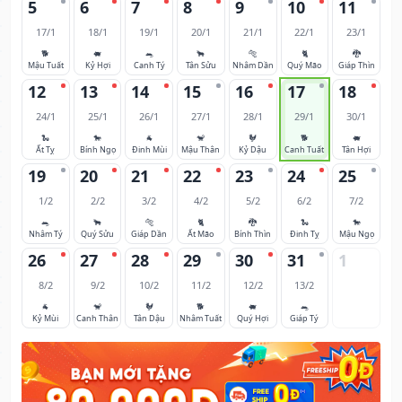
5
6
7
8
9
10
11
17/1
18/1
19/1
20/1
21/1
22/1
23/1
🐕
🐖
🐀
🐂
🐅
🐈
🐉
Mậu Tuất
Kỷ Hợi
Canh Tý
Tân Sửu
Nhâm Dần
Quý Mão
Giáp Thìn
12
13
14
15
16
17
18
24/1
25/1
26/1
27/1
28/1
29/1
30/1
🐍
🐎
🐐
🐒
🐓
🐕
🐖
Ất Tỵ
Bính Ngọ
Đinh Mùi
Mậu Thân
Kỷ Dậu
Canh Tuất
Tân Hợi
19
20
21
22
23
24
25
1/2
2/2
3/2
4/2
5/2
6/2
7/2
🐀
🐂
🐅
🐈
🐉
🐍
🐎
Nhâm Tý
Quý Sửu
Giáp Dần
Ất Mão
Bính Thìn
Đinh Tỵ
Mậu Ngọ
26
27
28
29
30
31
1
8/2
9/2
10/2
11/2
12/2
13/2
🐐
🐒
🐓
🐕
🐖
🐀
Kỷ Mùi
Canh Thân
Tân Dậu
Nhâm Tuất
Quý Hợi
Giáp Tý