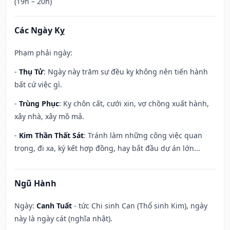
(19h – 20h)
Các Ngày Kỵ
Phạm phải ngày:
-
Thụ Tử
: Ngày này trăm sự đều kỵ không nên tiến hành
bất cứ việc gì.
-
Trùng Phục
: Kỵ chôn cất, cưới xin, vợ chồng xuất hành,
xây nhà, xây mồ mả.
-
Kim Thần Thất Sát
: Tránh làm những công việc quan
trọng, đi xa, ký kết hợp đồng, hay bắt đầu dự án lớn...
Ngũ Hành
Ngày:
Canh Tuất
- tức Chi sinh Can (Thổ sinh Kim), ngày
này là ngày cát (nghĩa nhật).