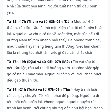
Nhà cửa được yên lành. Người xuất hành thì đều bình
yên.
Từ 15h-17h (Thân) và từ 03h-05h (Dần)
Mưu sự khó
thành, cầu lộc, cầu tài mờ mịt. Kiện cáo tốt nhất nên hoãn
lại. Người đi xa chưa có tin về. Mất tiền, mất của nếu đi
hướng Nam thì tìm nhanh mới thấy. Đề phòng tranh cãi,
mâu thuẫn hay miệng tiếng tầm thường. Việc làm chậm,
lâu la nhưng tốt nhất làm việc gì đều cần chắc chắn.
Từ 17h-19h (Dậu) và từ 05h-07h (Mão)
Tin vui sắp tới,
nếu cầu lộc, cầu tài thì đi hướng Nam. Đi công việc gặp
gỡ có nhiều may mắn. Người đi có tin về. Nếu chăn nuôi
đều gặp thuận lợi.
Từ 19h-21h (Tuất) và từ 07h-09h (Thìn)
Hay tranh luận,
cãi cọ, gây chuyện đói kém, phải đề phòng. Người ra đi
tốt nhất nên hoãn lại. Phòng người người nguyền rủa,
tránh lây bệnh. Nói chung những việc như hội họp, tranh