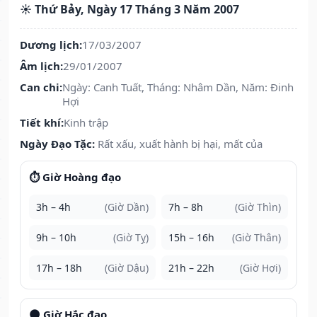
☀️ Thứ Bảy, Ngày 17 Tháng 3 Năm 2007
Dương lịch:
17/03/2007
Âm lịch:
29/01/2007
Can chi:
Ngày: Canh Tuất, Tháng: Nhâm Dần, Năm: Đinh
Hợi
Tiết khí:
Kinh trập
Ngày Đạo Tặc:
Rất xấu, xuất hành bị hại, mất của
⏱️ Giờ Hoàng đạo
3h – 4h
(Giờ Dần)
7h – 8h
(Giờ Thìn)
9h – 10h
(Giờ Tỵ)
15h – 16h
(Giờ Thân)
17h – 18h
(Giờ Dậu)
21h – 22h
(Giờ Hợi)
🌑 Giờ Hắc đạo