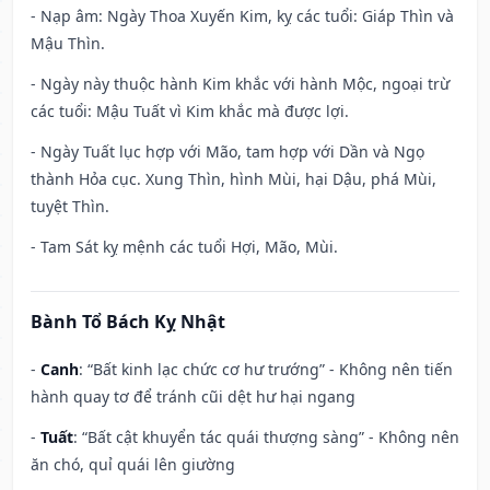
- Nạp âm: Ngày Thoa Xuyến Kim, kỵ các tuổi: Giáp Thìn và
Mậu Thìn.
- Ngày này thuộc hành Kim khắc với hành Mộc, ngoại trừ
các tuổi: Mậu Tuất vì Kim khắc mà được lợi.
- Ngày Tuất lục hợp với Mão, tam hợp với Dần và Ngọ
thành Hỏa cục. Xung Thìn, hình Mùi, hại Dậu, phá Mùi,
tuyệt Thìn.
- Tam Sát kỵ mệnh các tuổi Hợi, Mão, Mùi.
Bành Tổ Bách Kỵ Nhật
-
Canh
: “Bất kinh lạc chức cơ hư trướng” - Không nên tiến
hành quay tơ để tránh cũi dệt hư hại ngang
-
Tuất
: “Bất cật khuyển tác quái thượng sàng” - Không nên
ăn chó, quỉ quái lên giường