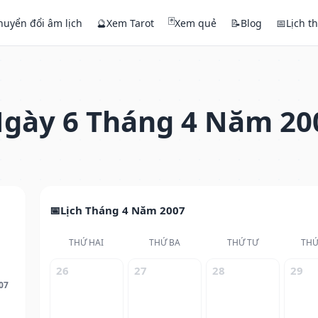
🃏
huyển đổi âm lịch
🔮
Xem Tarot
Xem quẻ
📝
Blog
📅
Lịch t
gày 6 Tháng 4 Năm 20
Lịch Tháng 4 Năm 2007
THỨ HAI
THỨ BA
THỨ TƯ
THỨ
26
27
28
29
07