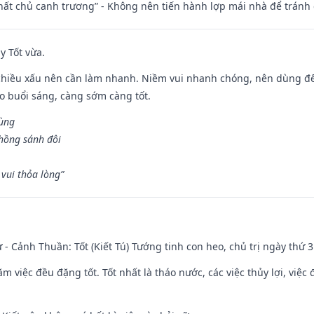
 thất chủ canh trương” - Không nên tiến hành lợp mái nhà để tránh 
y Tốt vừa.
chiều xấu nên cần làm nhanh. Niềm vui nhanh chóng, nên dùng để 
ào buổi sáng, càng sớm càng tốt.
hùng
hồng sánh đôi
vui thỏa lòng”
ư - Cảnh Thuần: Tốt (Kiết Tú) Tướng tinh con heo, chủ trị ngày thứ 3
ăm việc đều đặng tốt. Tốt nhất là tháo nước, các việc thủy lợi, việc 