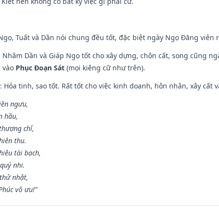
 Kiết nên không có bất kỳ việc gì phải cữ.
i Ngọ, Tuất và Dần nói chung đều tốt, đặc biệt ngày Ngọ Đăng viên r
n, Nhâm Dần và Giáp Ngọ tốt cho xây dựng, chôn cất, song cũng ng
m vào
Phục Đoạn Sát
(mọi kiêng cữ như trên).
: Hỏa tinh, sao tốt. Rất tốt cho việc kinh doanh, hôn nhân, xây cất v
điền ngưu,
n hầu,
thượng chỉ,
hiên thu.
iêu tài bạch,
quý nhi.
thử nhật,
húc vô ưu!”