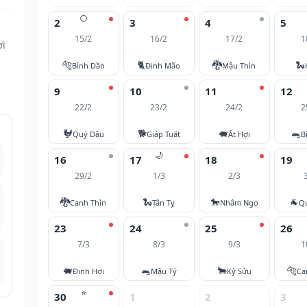
🌕
2
3
4
5
15/2
16/2
17/2
1
ợi
🐅
🐈
🐉
🐍
Bính Dần
Đinh Mão
Mậu Thìn
9
10
11
12
22/2
23/2
24/2
2
🐓
🐕
🐖
🐀
Quý Dậu
Giáp Tuất
Ất Hợi
B
🌙
16
17
18
19
29/2
1/3
2/3
🐉
🐍
🐎
🐐
Canh Thìn
Tân Tỵ
Nhâm Ngọ
Q
23
24
25
26
7/3
8/3
9/3
1
🐖
🐀
🐂
🐅
Đinh Hợi
Mậu Tý
Kỷ Sửu
Ca
⭐
30
1
2
3