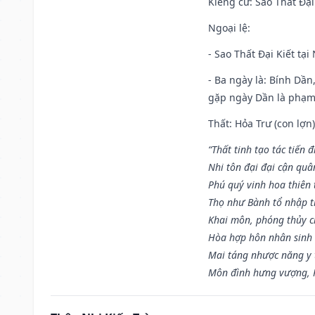
Kiêng cữ
: Sao Thất Đại
Ngoại lệ
:
- Sao Thất Đại Kiết tạ
- Ba ngày là: Bính Dầ
gặp ngày Dần là phạ
Thất: Hỏa Trư (con lợn)
“Thất tinh tạo tác tiến 
Nhi tôn đại đại cận quâ
Phú quý vinh hoa thiên 
Thọ như Bành tổ nhập t
Khai môn, phóng thủy ch
Hòa hợp hôn nhân sinh 
Mai táng nhược năng y 
Môn đình hưng vượng, P