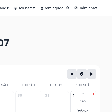
háng
📖
Lịch năm
🧧
Đếm ngược Tết
🧭
Khám phá
▼
▼
▼
07
 NĂM
THỨ SÁU
THỨ BẢY
CHỦ NHẬT
⭐
30
31
1
14/2
🐂
Ất Sửu