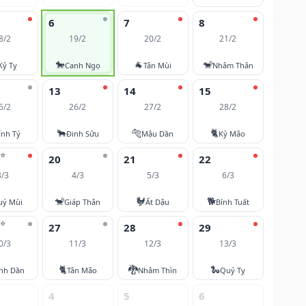
6
7
8
8/2
19/2
20/2
21/2
🐎
🐐
🐒
Kỷ Tỵ
Canh Ngọ
Tân Mùi
Nhâm Thân
13
14
15
5/2
26/2
27/2
28/2
🐂
🐅
🐈
ính Tý
Đinh Sửu
Mậu Dần
Kỷ Mão
⭐
20
21
22
3/3
4/3
5/3
6/3
🐒
🐓
🐕
uý Mùi
Giáp Thân
Ất Dậu
Bính Tuất
⭐
27
28
29
0/3
11/3
12/3
13/3
🐈
🐉
🐍
nh Dần
Tân Mão
Nhâm Thìn
Quý Tỵ
4
5
6