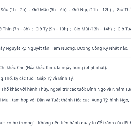
 Sửu (1h – 2h)
;
Giờ Mão (5h – 6h)
;
Giờ Ngọ (11h – 12h)
;
Giờ Th
ờ Thìn (7h – 8h)
;
Giờ Tỵ (9h – 10h)
;
Giờ Mùi (13h – 14h)
;
Giờ Tu
 Nguyệt kỵ, Nguyệt tận, Tam Nương, Dương Công Kỵ Nhật nào.
Chi khắc Can (Hỏa khắc Kim), là ngày hung (phạt nhật).
 Thổ, kỵ các tuổi: Giáp Tý và Bính Tý.
 Thổ khắc với hành Thủy, ngoại trừ các tuổi: Bính Ngọ và Nhâm T
i Mùi, tam hợp với Dần và Tuất thành Hỏa cục. Xung Tý, hình Ngọ, 
 chức cơ hư trướng” - Không nên tiến hành quay tơ để tránh cũi dệt