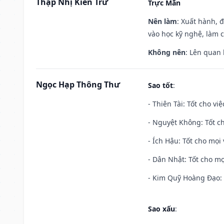
Thập Nhị Kiến Trừ
Trực Mãn
Nên làm
: Xuất hành, 
vào học kỹ nghệ, làm 
Không nên
: Lên quan
Ngọc Hạp Thông Thư
Sao tốt
:
- Thiên Tài: Tốt cho vi
- Nguyệt Không: Tốt c
- Ích Hậu: Tốt cho mọi 
- Dân Nhật: Tốt cho mọ
- Kim Quỹ Hoàng Đạo: T
Sao xấu
: