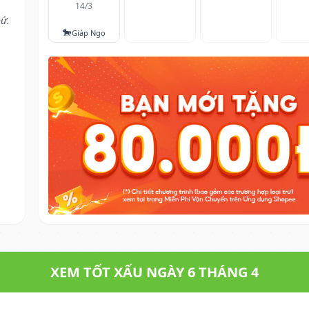
14/3
hứ.
🐎
Giáp Ngọ
XEM TỐT XẤU NGÀY 6 THÁNG 4