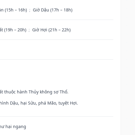
ân (15h – 16h)
;
Giờ Dậu (17h – 18h)
ất (19h – 20h)
;
Giờ Hợi (21h – 22h)
uất thuộc hành Thủy không sợ Thổ.
hình Dậu, hại Sửu, phá Mão, tuyệt Hợi.
 hư hại ngang