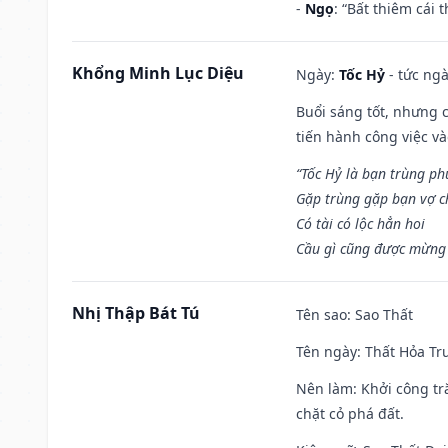
-
Ngọ
: “Bất thiêm cái
Khổng Minh Lục Diệu
Ngày:
Tốc Hỷ
- tức ngà
Buổi sáng tốt, nhưng 
tiến hành công việc v
“Tốc Hỷ là bạn trùng p
Gặp trùng gặp bạn vợ c
Có tài có lộc hẳn hoi
Cầu gì cũng được mừng 
Nhị Thập Bát Tú
Tên sao
: Sao Thất
Tên ngày
: Thất Hỏa Tr
Nên làm
: Khởi công tr
chặt cỏ phá đất.