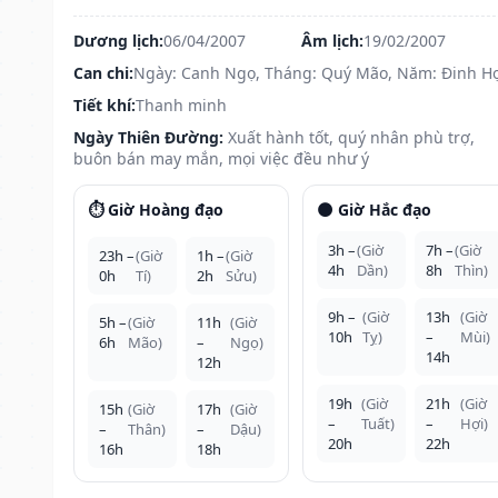
Dương lịch:
06/04/2007
Âm lịch:
19/02/2007
Can chi:
Ngày: Canh Ngọ, Tháng: Quý Mão, Năm: Đinh H
Tiết khí:
Thanh minh
Ngày Thiên Đường:
Xuất hành tốt, quý nhân phù trợ,
buôn bán may mắn, mọi việc đều như ý
⏱️ Giờ Hoàng đạo
🌑 Giờ Hắc đạo
3h –
(Giờ
7h –
(Giờ
23h –
(Giờ
1h –
(Giờ
4h
Dần)
8h
Thìn)
0h
Tí)
2h
Sửu)
9h –
(Giờ
13h
(Giờ
5h –
(Giờ
11h
(Giờ
10h
Tỵ)
–
Mùi)
6h
Mão)
–
Ngọ)
14h
12h
19h
(Giờ
21h
(Giờ
15h
(Giờ
17h
(Giờ
–
Tuất)
–
Hợi)
–
Thân)
–
Dậu)
20h
22h
16h
18h