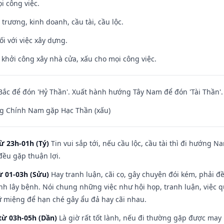
i công việc.
 trương, kinh doanh, cầu tài, cầu lộc.
ối với việc xây dựng.
ỵ khởi công xây nhà cửa, xấu cho mọi công việc.
ắc để đón 'Hỷ Thần'. Xuất hành hướng Tây Nam để đón 'Tài Thần'.
g Chính Nam gặp Hạc Thần (xấu)
ừ 23h-01h (Tý)
Tin vui sắp tới, nếu cầu lộc, cầu tài thì đi hướng 
đều gặp thuận lợi.
ừ 01-03h (Sửu)
Hay tranh luận, cãi cọ, gây chuyện đói kém, phải đ
nh lây bệnh. Nói chung những việc như hội họp, tranh luận, việc q
iữ miệng để hạn ché gây ẩu đả hay cãi nhau.
từ 03h-05h (Dần)
Là giờ rất tốt lành, nếu đi thường gặp được may