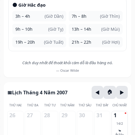
🌑 Giờ Hắc đạo
3h – 4h
(Giờ Dần)
7h – 8h
(Giờ Thìn)
9h – 10h
(Giờ Tỵ)
13h – 14h
(Giờ Mùi)
19h – 20h
(Giờ Tuất)
21h – 22h
(Giờ Hợi)
Cách duy nhất để thoát khỏi cám dỗ là đầu hàng nó.
— Oscar Wilde
Lịch Tháng 4 Năm 2007
THỨ HAI
THỨ BA
THỨ TƯ
THỨ NĂM
THỨ SÁU
THỨ BẢY
CHỦ NHẬT
26
27
28
29
30
31
1
14/2
🐂
Ất Sửu