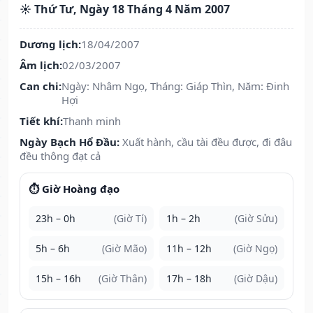
☀️ Thứ Tư, Ngày 18 Tháng 4 Năm 2007
Dương lịch:
18/04/2007
Âm lịch:
02/03/2007
Can chi:
Ngày: Nhâm Ngọ, Tháng: Giáp Thìn, Năm: Đinh
Hợi
Tiết khí:
Thanh minh
Ngày Bạch Hổ Đầu:
Xuất hành, cầu tài đều được, đi đâu
đều thông đạt cả
⏱️ Giờ Hoàng đạo
23h – 0h
(Giờ Tí)
1h – 2h
(Giờ Sửu)
5h – 6h
(Giờ Mão)
11h – 12h
(Giờ Ngọ)
15h – 16h
(Giờ Thân)
17h – 18h
(Giờ Dậu)