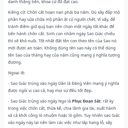
danh thăng tiến, khoa cử đỗ đạt cao.
Kiêng cữ
: Chôn cất hoạn nạn phải ba năm. Dù xây đắp mộ
phần hay sửa chữa mộ phần ắt có người chết. Vì vậy, để
tránh điềm giữ quý bạn nên chọn một ngày tốt khác để
tiến hành chôn cất. Sinh con nhằm ngày Sao Giác chiếu
thì sẽ khó nuôi. Tốt nhất đặt tên con theo tên của Sao nó
mới được an toàn. Không dùng tên sao này có thể dùng
tên Sao của tháng hay của năm cũng mang ý nghĩa tương
đương.
Ngoại lệ
:
- Sao Giác trúng vào ngày Dần là Đăng Viên mang ý nghĩa
được ngôi vị cao cả, hay mọi sự đều tốt đẹp.
- Sao Giác trúng vào ngày Ngọ là
Phục Đoạn Sát
: rất kỵ
trong việc chôn cất, thừa kế, chia lãnh gia tài, xuất hành
và cả khởi công lò nhuộm hoặc lò gốm. Tuy nhiên sao Giác
vào ngày này lại nên làm các việc như lấp hang lỗ, xây