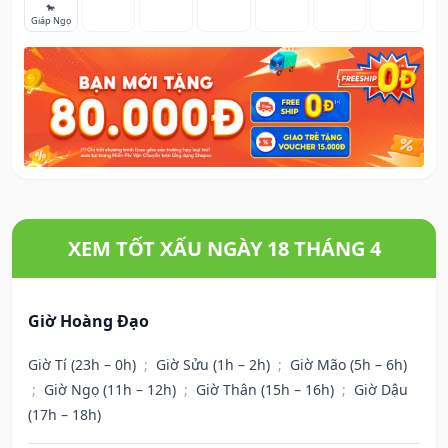
🐎
Giáp Ngọ
XEM TỐT XẤU NGÀY 18 THÁNG 4
Giờ Hoàng Đạo
Giờ Tí (23h – 0h)
;
Giờ Sửu (1h – 2h)
;
Giờ Mão (5h – 6h)
;
Giờ Ngọ (11h – 12h)
;
Giờ Thân (15h – 16h)
;
Giờ Dậu
(17h – 18h)