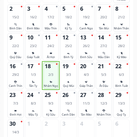
2
3
4
5
6
7
8
15/2
16/2
17/2
18/2
19/2
20/2
21/2
🐅
🐈
🐉
🐍
🐎
🐐
🐒
Bính Dần
Đinh Mão
Mậu Thìn
Kỷ Tỵ
Canh Ngọ
Tân Mùi
Nhâm Thân
9
10
11
12
13
14
15
22/2
23/2
24/2
25/2
26/2
27/2
28/2
🐓
🐕
🐖
🐀
🐂
🐅
🐈
Quý Dậu
Giáp Tuất
Ất Hợi
Bính Tý
Đinh Sửu
Mậu Dần
Kỷ Mão
16
17
18
19
20
21
22
29/2
1/3
2/3
3/3
4/3
5/3
6/3
🐉
🐍
🐎
🐐
🐒
🐓
🐕
Canh Thìn
Tân Tỵ
Nhâm Ngọ
Quý Mùi
Giáp Thân
Ất Dậu
Bính Tuất
23
24
25
26
27
28
29
7/3
8/3
9/3
10/3
11/3
12/3
13/3
🐖
🐀
🐂
🐅
🐈
🐉
🐍
Đinh Hợi
Mậu Tý
Kỷ Sửu
Canh Dần
Tân Mão
Nhâm Thìn
Quý Tỵ
30
1
2
3
4
5
6
14/3