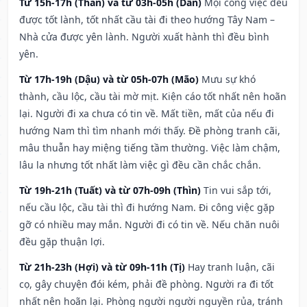
Từ 15h-17h (Thân) và từ 03h-05h (Dần)
Mọi công việc đều
được tốt lành, tốt nhất cầu tài đi theo hướng Tây Nam –
Nhà cửa được yên lành. Người xuất hành thì đều bình
yên.
Từ 17h-19h (Dậu) và từ 05h-07h (Mão)
Mưu sự khó
thành, cầu lộc, cầu tài mờ mịt. Kiện cáo tốt nhất nên hoãn
lại. Người đi xa chưa có tin về. Mất tiền, mất của nếu đi
hướng Nam thì tìm nhanh mới thấy. Đề phòng tranh cãi,
mâu thuẫn hay miệng tiếng tầm thường. Việc làm chậm,
lâu la nhưng tốt nhất làm việc gì đều cần chắc chắn.
Từ 19h-21h (Tuất) và từ 07h-09h (Thìn)
Tin vui sắp tới,
nếu cầu lộc, cầu tài thì đi hướng Nam. Đi công việc gặp
gỡ có nhiều may mắn. Người đi có tin về. Nếu chăn nuôi
đều gặp thuận lợi.
Từ 21h-23h (Hợi) và từ 09h-11h (Tị)
Hay tranh luận, cãi
cọ, gây chuyện đói kém, phải đề phòng. Người ra đi tốt
nhất nên hoãn lại. Phòng người người nguyền rủa, tránh