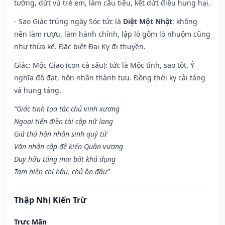
tường, dứt vú trẻ em, làm cầu tiêu, kết dứt điều hung hại.
- Sao Giác trúng ngày Sóc tức là
Diệt Một Nhật
: không
nên làm rượu, làm hành chính, lập lò gốm lò nhuộm cũng
như thừa kế. Đặc biệt Đại Kỵ đi thuyền.
Giác: Mộc Giao (con cá sấu): tức là Mộc tinh, sao tốt. Ý
nghĩa đỗ đạt, hôn nhân thành tựu. Đồng thời kỵ cải táng
và hung táng.
“Giác tinh tọa tác chủ vinh xương
Ngoại tiến điền tài cập nữ lang
Giá thú hôn nhân sinh quý tử
Văn nhân cập đệ kiến Quân vương
Duy hữu táng mai bất khả dụng
Tam niên chi hậu, chủ ôn đậu”
Thập Nhị Kiến Trừ
Trực Mãn