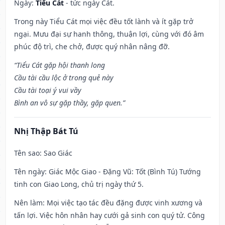
Ngày:
Tiểu Cát
- tức ngày Cát.
Trong này Tiểu Cát mọi việc đều tốt lành và ít gặp trở
ngại. Mưu đại sự hanh thông, thuận lợi, cùng với đó âm
phúc độ trì, che chở, được quý nhân nâng đỡ.
“Tiểu Cát gặp hội thanh long
Cầu tài cầu lộc ở trong quẻ này
Cầu tài toại ý vui vầy
Bình an vô sự gặp thầy, gặp quen.”
Nhị Thập Bát Tú
Tên sao
: Sao Giác
Tên ngày
: Giác Mộc Giao - Đặng Vũ: Tốt (Bình Tú) Tướng
tinh con Giao Long, chủ trị ngày thứ 5.
Nên làm
: Mọi việc tạo tác đều đặng được vinh xương và
tấn lợi. Việc hôn nhân hay cưới gả sinh con quý tử. Công