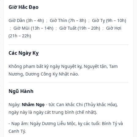
Giờ Hắc Đạo
Giờ Dần (3h – 4h)
;
Giờ Thìn (7h – 8h)
;
Giờ Tỵ (9h – 10h)
;
Giờ Mùi (13h – 14h)
;
Giờ Tuất (19h – 20h)
;
Giờ Hợi
(21h – 22h)
Các Ngày Kỵ
Không phạm bất kỳ ngày Nguyệt kỵ, Nguyệt tận, Tam
Nương, Dương Công Kỵ Nhật nào.
Ngũ Hành
Ngày:
Nhâm Ngọ
- tức Can khắc Chi (Thủy khắc Hỏa),
ngày này là ngày cát trung bình (chế nhật).
- Nạp âm: Ngày Dương Liễu Mộc, kỵ các tuổi: Bính Tý và
Canh Tý.