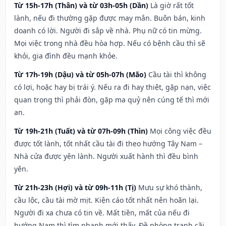
Từ 15h-17h (Thân) và từ 03h-05h (Dần)
Là giờ rất tốt
lành, nếu đi thường gặp được may mắn. Buôn bán, kinh
doanh có lời. Người đi sắp về nhà. Phụ nữ có tin mừng.
Mọi việc trong nhà đều hòa hợp. Nếu có bệnh cầu thì sẽ
khỏi, gia đình đều mạnh khỏe.
Từ 17h-19h (Dậu) và từ 05h-07h (Mão)
Cầu tài thì không
có lợi, hoặc hay bị trái ý. Nếu ra đi hay thiệt, gặp nạn, việc
quan trọng thì phải đòn, gặp ma quỷ nên cúng tế thì mới
an.
Từ 19h-21h (Tuất) và từ 07h-09h (Thìn)
Mọi công việc đều
được tốt lành, tốt nhất cầu tài đi theo hướng Tây Nam –
Nhà cửa được yên lành. Người xuất hành thì đều bình
yên.
Từ 21h-23h (Hợi) và từ 09h-11h (Tị)
Mưu sự khó thành,
cầu lộc, cầu tài mờ mịt. Kiện cáo tốt nhất nên hoãn lại.
Người đi xa chưa có tin về. Mất tiền, mất của nếu đi
hướng Nam thì tìm nhanh mới thấy. Đề phòng tranh cãi,