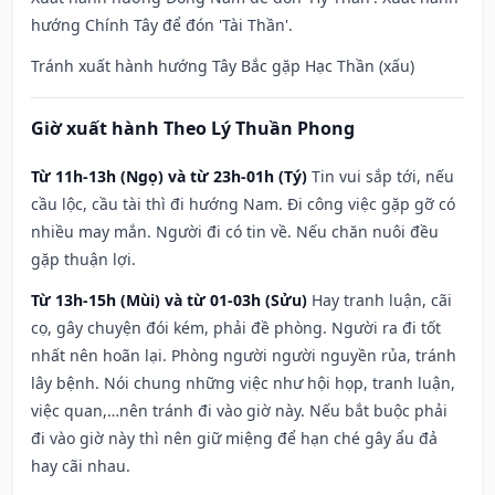
hướng Chính Tây để đón 'Tài Thần'.
Tránh xuất hành hướng Tây Bắc gặp Hạc Thần (xấu)
Giờ xuất hành Theo Lý Thuần Phong
Từ 11h-13h (Ngọ) và từ 23h-01h (Tý)
Tin vui sắp tới, nếu
cầu lộc, cầu tài thì đi hướng Nam. Đi công việc gặp gỡ có
nhiều may mắn. Người đi có tin về. Nếu chăn nuôi đều
gặp thuận lợi.
Từ 13h-15h (Mùi) và từ 01-03h (Sửu)
Hay tranh luận, cãi
cọ, gây chuyện đói kém, phải đề phòng. Người ra đi tốt
nhất nên hoãn lại. Phòng người người nguyền rủa, tránh
lây bệnh. Nói chung những việc như hội họp, tranh luận,
việc quan,…nên tránh đi vào giờ này. Nếu bắt buộc phải
đi vào giờ này thì nên giữ miệng để hạn ché gây ẩu đả
hay cãi nhau.