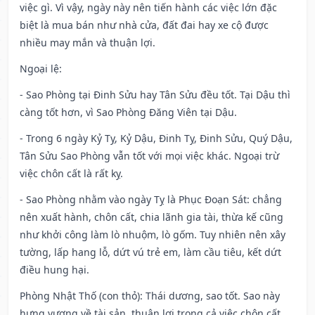
việc gì. Vì vậy, ngày này nên tiến hành các việc lớn đặc
biệt là mua bán như nhà cửa, đất đai hay xe cộ được
nhiều may mắn và thuận lợi.
Ngoại lệ
:
- Sao Phòng tại Đinh Sửu hay Tân Sửu đều tốt. Tại Dậu thì
càng tốt hơn, vì Sao Phòng Đăng Viên tại Dậu.
- Trong 6 ngày Kỷ Tỵ, Kỷ Dậu, Đinh Tỵ, Đinh Sửu, Quý Dậu,
Tân Sửu Sao Phòng vẫn tốt với mọi việc khác. Ngoại trừ
việc chôn cất là rất kỵ.
- Sao Phòng nhằm vào ngày Tỵ là Phục Đoạn Sát: chẳng
nên xuất hành, chôn cất, chia lãnh gia tài, thừa kế cũng
như khởi công làm lò nhuộm, lò gốm. Tuy nhiên nên xây
tường, lấp hang lỗ, dứt vú trẻ em, làm cầu tiêu, kết dứt
điều hung hại.
Phòng Nhật Thố (con thỏ): Thái dương, sao tốt. Sao này
hưng vượng về tài sản, thuận lợi trong cả việc chôn cất