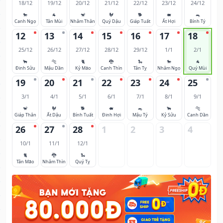
18/12
19/12
20/12
21/12
22/12
23/12
24/12
🐎
🐐
🐒
🐓
🐕
🐖
🐀
Canh Ngọ
Tân Mùi
Nhâm Thân
Quý Dậu
Giáp Tuất
Ất Hợi
Bính Tý
12
13
14
15
16
17
18
25/12
26/12
27/12
28/12
29/12
1/1
2/1
🐂
🐅
🐈
🐉
🐍
🐎
🐐
Đinh Sửu
Mậu Dần
Kỷ Mão
Canh Thìn
Tân Tỵ
Nhâm Ngọ
Quý Mùi
19
20
21
22
23
24
25
3/1
4/1
5/1
6/1
7/1
8/1
9/1
🐒
🐓
🐕
🐖
🐀
🐂
🐅
Giáp Thân
Ất Dậu
Bính Tuất
Đinh Hợi
Mậu Tý
Kỷ Sửu
Canh Dần
26
27
28
1
2
3
4
10/1
11/1
12/1
🐈
🐉
🐍
Tân Mão
Nhâm Thìn
Quý Tỵ