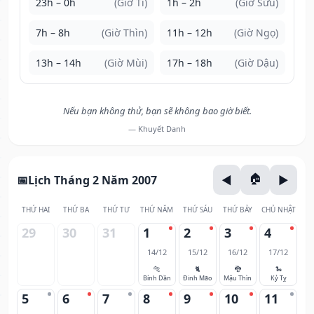
23h – 0h
(Giờ Tí)
1h – 2h
(Giờ Sửu)
7h – 8h
(Giờ Thìn)
11h – 12h
(Giờ Ngọ)
13h – 14h
(Giờ Mùi)
17h – 18h
(Giờ Dậu)
Nếu bạn không thử, bạn sẽ không bao giờ biết.
— Khuyết Danh
Lịch Tháng 2 Năm 2007
THỨ HAI
THỨ BA
THỨ TƯ
THỨ NĂM
THỨ SÁU
THỨ BẢY
CHỦ NHẬT
29
30
31
1
2
3
4
14/12
15/12
16/12
17/12
🐅
🐈
🐉
🐍
Bính Dần
Đinh Mão
Mậu Thìn
Kỷ Tỵ
5
6
7
8
9
10
11