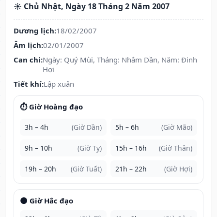
☀️ Chủ Nhật, Ngày 18 Tháng 2 Năm 2007
Dương lịch:
18/02/2007
Âm lịch:
02/01/2007
Can chi:
Ngày: Quý Mùi, Tháng: Nhâm Dần, Năm: Đinh
Hợi
Tiết khí:
Lập xuân
⏱️ Giờ Hoàng đạo
3h – 4h
(Giờ Dần)
5h – 6h
(Giờ Mão)
9h – 10h
(Giờ Tỵ)
15h – 16h
(Giờ Thân)
19h – 20h
(Giờ Tuất)
21h – 22h
(Giờ Hợi)
🌑 Giờ Hắc đạo