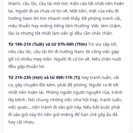
thành, cầu lộc, cầu tài mờ mịt. Kiện cáo tốt nhất nên hoãn
lại. Người đi xa chưa có tin về. Mất tiền, mất của nếu đi
hướng Nam thì tìm nhanh mới thấy. Đề phòng tranh cãi,
mâu thuẫn hay miệng tiếng tầm thường. Việc làm chậm,
lâu la nhưng tốt nhất làm việc gì đều cần chắc chắn.
Từ 19h-21h (Tuất) và từ 07h-09h (Thìn)
Tin vui sắp tới,
nếu cầu lộc, cầu tài thì đi hướng Nam. Đi công việc gặp
gỡ có nhiều may mắn. Người đi có tin về. Nếu chăn nuôi
đều gặp thuận lợi.
Từ 21h-23h (Hợi) và từ 09h-11h (Tị)
Hay tranh luận, cãi
cọ, gây chuyện đói kém, phải đề phòng. Người ra đi tốt
nhất nên hoãn lại. Phòng người người nguyền rủa, tránh
lây bệnh. Nói chung những việc như hội họp, tranh luận,
việc quan,…nên tránh đi vào giờ này. Nếu bắt buộc phải
đi vào giờ này thì nên giữ miệng để hạn ché gây ẩu đả
hay cãi nhau.