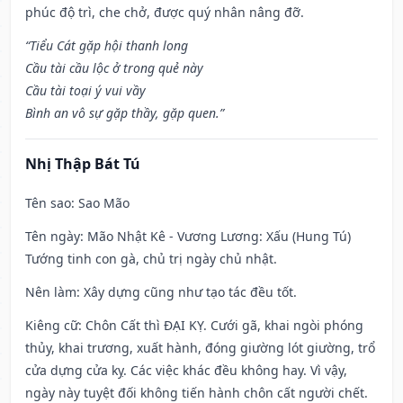
phúc độ trì, che chở, được quý nhân nâng đỡ.
“Tiểu Cát gặp hội thanh long
Cầu tài cầu lộc ở trong quẻ này
Cầu tài toại ý vui vầy
Bình an vô sự gặp thầy, gặp quen.”
Nhị Thập Bát Tú
Tên sao
: Sao Mão
Tên ngày
: Mão Nhật Kê - Vương Lương: Xấu (Hung Tú)
Tướng tinh con gà, chủ trị ngày chủ nhật.
Nên làm
: Xây dựng cũng như tạo tác đều tốt.
Kiêng cữ
: Chôn Cất thì ĐẠI KỴ. Cưới gã, khai ngòi phóng
thủy, khai trương, xuất hành, đóng giường lót giường, trổ
cửa dựng cửa kỵ. Các việc khác đều không hay. Vì vậy,
ngày này tuyệt đối không tiến hành chôn cất người chết.