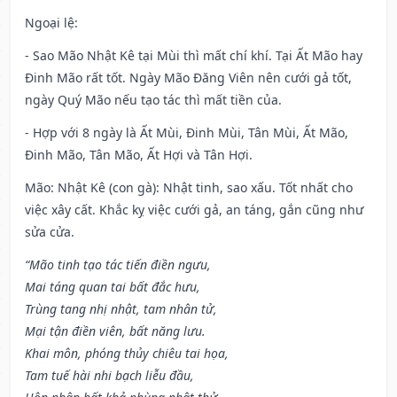
Ngoại lệ
:
- Sao Mão Nhật Kê tại Mùi thì mất chí khí. Tại Ất Mão hay
Đinh Mão rất tốt. Ngày Mão Đăng Viên nên cưới gả tốt,
ngày Quý Mão nếu tạo tác thì mất tiền của.
- Hợp với 8 ngày là Ất Mùi, Đinh Mùi, Tân Mùi, Ất Mão,
Đinh Mão, Tân Mão, Ất Hợi và Tân Hợi.
Mão: Nhật Kê (con gà): Nhật tinh, sao xấu. Tốt nhất cho
việc xây cất. Khắc kỵ việc cưới gả, an táng, gắn cũng như
sửa cửa.
“Mão tinh tạo tác tiến điền ngưu,
Mai táng quan tai bất đắc hưu,
Trùng tang nhị nhật, tam nhân tử,
Mại tận điền viên, bất năng lưu.
Khai môn, phóng thủy chiêu tai họa,
Tam tuế hài nhi bạch liễu đầu,