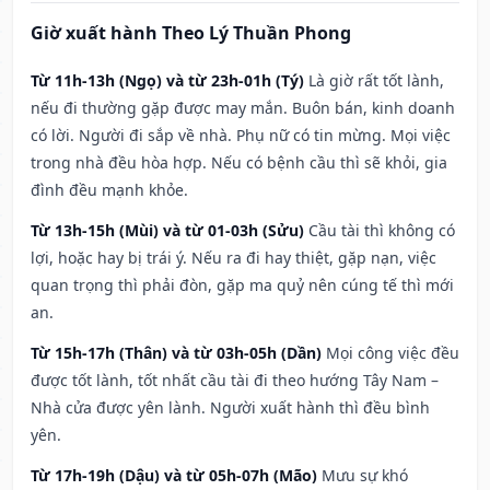
Giờ xuất hành Theo Lý Thuần Phong
Từ 11h-13h (Ngọ) và từ 23h-01h (Tý)
Là giờ rất tốt lành,
nếu đi thường gặp được may mắn. Buôn bán, kinh doanh
có lời. Người đi sắp về nhà. Phụ nữ có tin mừng. Mọi việc
trong nhà đều hòa hợp. Nếu có bệnh cầu thì sẽ khỏi, gia
đình đều mạnh khỏe.
Từ 13h-15h (Mùi) và từ 01-03h (Sửu)
Cầu tài thì không có
lợi, hoặc hay bị trái ý. Nếu ra đi hay thiệt, gặp nạn, việc
quan trọng thì phải đòn, gặp ma quỷ nên cúng tế thì mới
an.
Từ 15h-17h (Thân) và từ 03h-05h (Dần)
Mọi công việc đều
được tốt lành, tốt nhất cầu tài đi theo hướng Tây Nam –
Nhà cửa được yên lành. Người xuất hành thì đều bình
yên.
Từ 17h-19h (Dậu) và từ 05h-07h (Mão)
Mưu sự khó