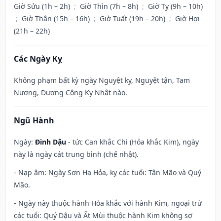
Giờ Sửu (1h – 2h)
;
Giờ Thìn (7h – 8h)
;
Giờ Tỵ (9h – 10h)
;
Giờ Thân (15h – 16h)
;
Giờ Tuất (19h – 20h)
;
Giờ Hợi
(21h – 22h)
Các Ngày Kỵ
Không phạm bất kỳ ngày Nguyệt kỵ, Nguyệt tận, Tam
Nương, Dương Công Kỵ Nhật nào.
Ngũ Hành
Ngày:
Đinh Dậu
- tức Can khắc Chi (Hỏa khắc Kim), ngày
này là ngày cát trung bình (chế nhật).
- Nạp âm: Ngày Sơn Hạ Hỏa, kỵ các tuổi: Tân Mão và Quý
Mão.
- Ngày này thuộc hành Hỏa khắc với hành Kim, ngoại trừ
các tuổi: Quý Dậu và Ất Mùi thuộc hành Kim không sợ