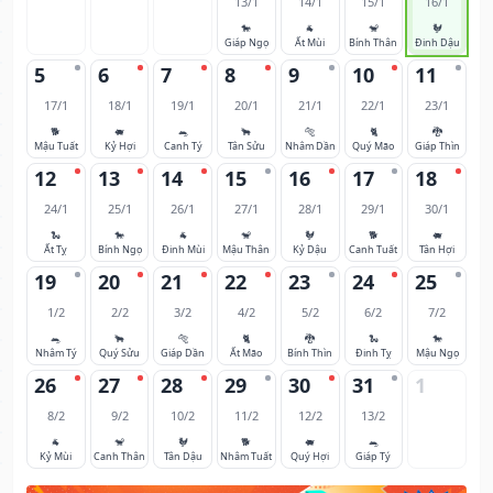
13/1
14/1
15/1
16/1
🐎
🐐
🐒
🐓
Giáp Ngọ
Ất Mùi
Bính Thân
Đinh Dậu
5
6
7
8
9
10
11
17/1
18/1
19/1
20/1
21/1
22/1
23/1
🐕
🐖
🐀
🐂
🐅
🐈
🐉
Mậu Tuất
Kỷ Hợi
Canh Tý
Tân Sửu
Nhâm Dần
Quý Mão
Giáp Thìn
12
13
14
15
16
17
18
24/1
25/1
26/1
27/1
28/1
29/1
30/1
🐍
🐎
🐐
🐒
🐓
🐕
🐖
Ất Tỵ
Bính Ngọ
Đinh Mùi
Mậu Thân
Kỷ Dậu
Canh Tuất
Tân Hợi
19
20
21
22
23
24
25
1/2
2/2
3/2
4/2
5/2
6/2
7/2
🐀
🐂
🐅
🐈
🐉
🐍
🐎
Nhâm Tý
Quý Sửu
Giáp Dần
Ất Mão
Bính Thìn
Đinh Tỵ
Mậu Ngọ
26
27
28
29
30
31
1
8/2
9/2
10/2
11/2
12/2
13/2
🐐
🐒
🐓
🐕
🐖
🐀
Kỷ Mùi
Canh Thân
Tân Dậu
Nhâm Tuất
Quý Hợi
Giáp Tý