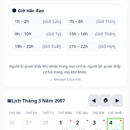
🌑 Giờ Hắc đạo
1h – 2h
(Giờ Sửu)
7h – 8h
(Giờ Thìn)
9h – 10h
(Giờ Tỵ)
15h – 16h
(Giờ Thân)
19h – 20h
(Giờ Tuất)
21h – 22h
(Giờ Hợi)
Người bi quan thấy khó khăn trong mọi cơ hội, người lạc quan thấy
cơ hội trong mọi khó khăn.
— Winston Churchill
Lịch Tháng 3 Năm 2007
THỨ HAI
THỨ BA
THỨ TƯ
THỨ NĂM
THỨ SÁU
THỨ BẢY
CHỦ NHẬT
26
27
28
1
2
3
4