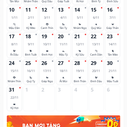
Tân Mùi
Nhâm Thân
Quý Dậu
Giáp Tuất
Ất Hợi
Bính Tý
Đinh Sửu
10
11
12
13
14
15
16
1/11
2/11
3/11
4/11
5/11
6/11
7/11
🐅
🐈
🐉
🐍
🐎
🐐
🐒
Mậu Dần
Kỷ Mão
Canh Thìn
Tân Tỵ
Nhâm Ngọ
Quý Mùi
Giáp Thân
17
18
19
20
21
22
23
8/11
9/11
10/11
11/11
12/11
13/11
14/11
🐓
🐕
🐖
🐀
🐂
🐅
🐈
Ất Dậu
Bính Tuất
Đinh Hợi
Mậu Tý
Kỷ Sửu
Canh Dần
Tân Mão
24
25
26
27
28
29
30
15/11
16/11
17/11
18/11
19/11
20/11
21/11
🐉
🐍
🐎
🐐
🐒
🐓
🐕
Nhâm Thìn
Quý Tỵ
Giáp Ngọ
Ất Mùi
Bính Thân
Đinh Dậu
Mậu Tuất
31
1
2
3
4
5
6
22/11
🐖
Kỷ Hợi