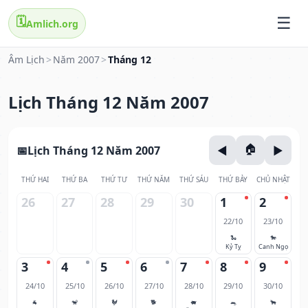
🗓️
Amlich.org
Âm Lịch
>
Năm 2007
>
Tháng 12
Lịch Tháng 12 Năm 2007
Lịch Tháng 12 Năm 2007
THỨ HAI
THỨ BA
THỨ TƯ
THỨ NĂM
THỨ SÁU
THỨ BẢY
CHỦ NHẬT
26
27
28
29
30
1
2
22/10
23/10
🐍
🐎
Kỷ Tỵ
Canh Ngọ
3
4
5
6
7
8
9
24/10
25/10
26/10
27/10
28/10
29/10
30/10
🐐
🐒
🐓
🐕
🐖
🐀
🐂