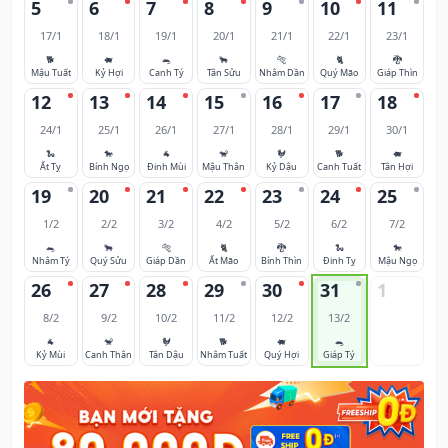
5
6
7
8
9
10
11
17/1
18/1
19/1
20/1
21/1
22/1
23/1
🐕
🐖
🐀
🐂
🐅
🐈
🐉
Mậu Tuất
Kỷ Hợi
Canh Tý
Tân Sửu
Nhâm Dần
Quý Mão
Giáp Thìn
12
13
14
15
16
17
18
24/1
25/1
26/1
27/1
28/1
29/1
30/1
🐍
🐎
🐐
🐒
🐓
🐕
🐖
Ất Tỵ
Bính Ngọ
Đinh Mùi
Mậu Thân
Kỷ Dậu
Canh Tuất
Tân Hợi
19
20
21
22
23
24
25
1/2
2/2
3/2
4/2
5/2
6/2
7/2
🐀
🐂
🐅
🐈
🐉
🐍
🐎
Nhâm Tý
Quý Sửu
Giáp Dần
Ất Mão
Bính Thìn
Đinh Tỵ
Mậu Ngọ
26
27
28
29
30
31
1
8/2
9/2
10/2
11/2
12/2
13/2
🐐
🐒
🐓
🐕
🐖
🐀
Kỷ Mùi
Canh Thân
Tân Dậu
Nhâm Tuất
Quý Hợi
Giáp Tý