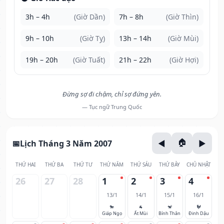
3h – 4h
(Giờ Dần)
7h – 8h
(Giờ Thìn)
9h – 10h
(Giờ Tỵ)
13h – 14h
(Giờ Mùi)
19h – 20h
(Giờ Tuất)
21h – 22h
(Giờ Hợi)
Đừng sợ đi chậm, chỉ sợ đứng yên.
— Tục ngữ Trung Quốc
Lịch Tháng 3 Năm 2007
THỨ HAI
THỨ BA
THỨ TƯ
THỨ NĂM
THỨ SÁU
THỨ BẢY
CHỦ NHẬT
26
27
28
1
2
3
4
13/1
14/1
15/1
16/1
🐎
🐐
🐒
🐓
Giáp Ngọ
Ất Mùi
Bính Thân
Đinh Dậu