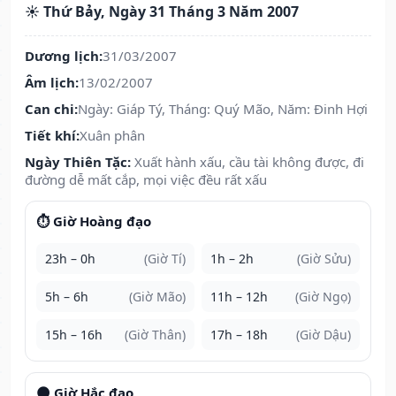
☀️ Thứ Bảy, Ngày 31 Tháng 3 Năm 2007
Dương lịch:
31/03/2007
Âm lịch:
13/02/2007
Can chi:
Ngày: Giáp Tý, Tháng: Quý Mão, Năm: Đinh Hợi
Tiết khí:
Xuân phân
Ngày Thiên Tặc:
Xuất hành xấu, cầu tài không được, đi
đường dễ mất cắp, mọi việc đều rất xấu
⏱️ Giờ Hoàng đạo
23h – 0h
(Giờ Tí)
1h – 2h
(Giờ Sửu)
5h – 6h
(Giờ Mão)
11h – 12h
(Giờ Ngọ)
15h – 16h
(Giờ Thân)
17h – 18h
(Giờ Dậu)
🌑 Giờ Hắc đạo