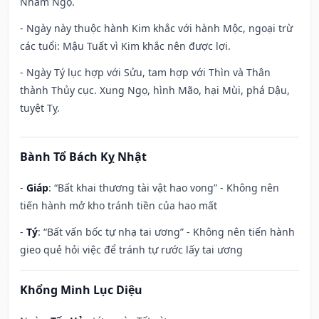
Nhâm Ngọ.
- Ngày này thuộc hành Kim khắc với hành Mộc, ngoại trừ
các tuổi: Mậu Tuất vì Kim khắc nên được lợi.
- Ngày Tý lục hợp với Sửu, tam hợp với Thìn và Thân
thành Thủy cục. Xung Ngọ, hình Mão, hại Mùi, phá Dậu,
tuyệt Tỵ.
Bành Tổ Bách Kỵ Nhật
-
Giáp
: “Bất khai thương tài vật hao vong” - Không nên
tiến hành mở kho tránh tiền của hao mất
-
Tý
: “Bất vấn bốc tự nhạ tai ương” - Không nên tiến hành
gieo quẻ hỏi việc để tránh tự rước lấy tai ương
Khổng Minh Lục Diệu