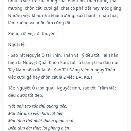
nhất là việc trổ cửa dựng cửa, đào kinh, tháo nước, khai
mương, chôn cất, cưới gả, chặt cỏ phá đất hay móc giếng.
Những việc khác như khai trương, xuất hành, nhập học,
làm ruộng và nuôi tằm cũng tốt.
Kiêng cữ
: Việc đi thuyền.
Ngoại lệ
:
- Sao Tất Nguyệt Ô tại Thìn, Thân và Tý đều tốt. Tại Thân
hiệu là Nguyệt Quải Khôn Sơn, tức là trăng treo đầu núi
Tây Nam nên rất là tốt. Sao Tất Đăng Viên ở ngày Thân
việc cưới gả hay chôn cất là 2 việc ĐẠI KIẾT.
Tất: Nguyệt Ô (con quạ): Nguyệt tinh, sao tốt. Trăm việc
đều được tốt đẹp.
“Tất tinh tạo tác chủ quang tiền,
Mãi dắc điền viên hữu lật tiền
Mai táng thử nhật thiêm quan chức,
Điền tàm đại thực lai phong niên