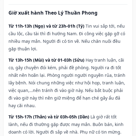
Giờ xuất hành Theo Lý Thuần Phong
Từ 11h-13h (Ngọ) và từ 23h-01h (Tý)
Tin vui sắp tới, nếu
cầu lộc, cầu tài thì đi hướng Nam. Đi công việc gặp gỡ có
nhiều may mắn. Người đi có tin về. Nếu chăn nuôi đều
gặp thuận lợi.
Từ 13h-15h (Mùi) và từ 01-03h (Sửu)
Hay tranh luận, cãi
cọ, gây chuyện đói kém, phải đề phòng. Người ra đi tốt
nhất nên hoãn lại. Phòng người người nguyền rủa, tránh
lây bệnh. Nói chung những việc như hội họp, tranh luận,
việc quan,…nên tránh đi vào giờ này. Nếu bắt buộc phải
đi vào giờ này thì nên giữ miệng để hạn ché gây ẩu đả
hay cãi nhau.
Từ 15h-17h (Thân) và từ 03h-05h (Dần)
Là giờ rất tốt
lành, nếu đi thường gặp được may mắn. Buôn bán, kinh
doanh có lời. Người đi sắp về nhà. Phụ nữ có tin mừng.