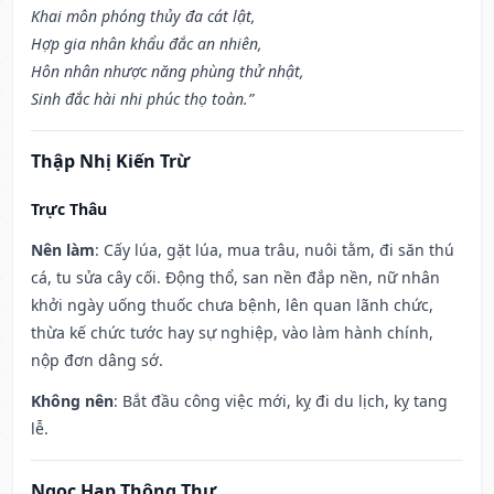
Khai môn phóng thủy đa cát lật,
Hợp gia nhân khẩu đắc an nhiên,
Hôn nhân nhược năng phùng thử nhật,
Sinh đắc hài nhi phúc thọ toàn.”
Thập Nhị Kiến Trừ
Trực Thâu
Nên làm
: Cấy lúa, gặt lúa, mua trâu, nuôi tằm, đi săn thú
cá, tu sửa cây cối. Động thổ, san nền đắp nền, nữ nhân
khởi ngày uống thuốc chưa bệnh, lên quan lãnh chức,
thừa kế chức tước hay sự nghiệp, vào làm hành chính,
nộp đơn dâng sớ.
Không nên
: Bắt đầu công việc mới, kỵ đi du lịch, kỵ tang
lễ.
Ngọc Hạp Thông Thư