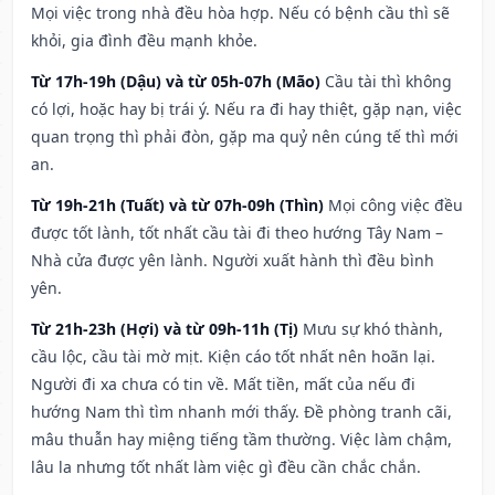
Mọi việc trong nhà đều hòa hợp. Nếu có bệnh cầu thì sẽ
khỏi, gia đình đều mạnh khỏe.
Từ 17h-19h (Dậu) và từ 05h-07h (Mão)
Cầu tài thì không
có lợi, hoặc hay bị trái ý. Nếu ra đi hay thiệt, gặp nạn, việc
quan trọng thì phải đòn, gặp ma quỷ nên cúng tế thì mới
an.
Từ 19h-21h (Tuất) và từ 07h-09h (Thìn)
Mọi công việc đều
được tốt lành, tốt nhất cầu tài đi theo hướng Tây Nam –
Nhà cửa được yên lành. Người xuất hành thì đều bình
yên.
Từ 21h-23h (Hợi) và từ 09h-11h (Tị)
Mưu sự khó thành,
cầu lộc, cầu tài mờ mịt. Kiện cáo tốt nhất nên hoãn lại.
Người đi xa chưa có tin về. Mất tiền, mất của nếu đi
hướng Nam thì tìm nhanh mới thấy. Đề phòng tranh cãi,
mâu thuẫn hay miệng tiếng tầm thường. Việc làm chậm,
lâu la nhưng tốt nhất làm việc gì đều cần chắc chắn.