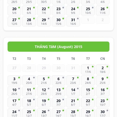
28/5
29/5
30/5
1/6
2/6
3/6
4/6
20
21
22
23
24
25
26
5/6
6/6
7/6
8/6
9/6
10/6
11/6
27
28
29
30
31
1
2
12/6
13/6
14/6
15/6
16/6
THÁNG TáM (August) 2015
T2
T3
T4
T5
T6
T7
CN
27
28
29
30
31
1
2
17/6
18/6
3
4
5
6
7
8
9
19/6
20/6
21/6
22/6
23/6
24/6
25/6
10
11
12
13
14
15
16
26/6
27/6
28/6
29/6
1/7
2/7
3/7
17
18
19
20
21
22
23
4/7
5/7
6/7
7/7
8/7
9/7
10/7
24
25
26
27
28
29
30
11/7
12/7
13/7
14/7
15/7
16/7
17/7