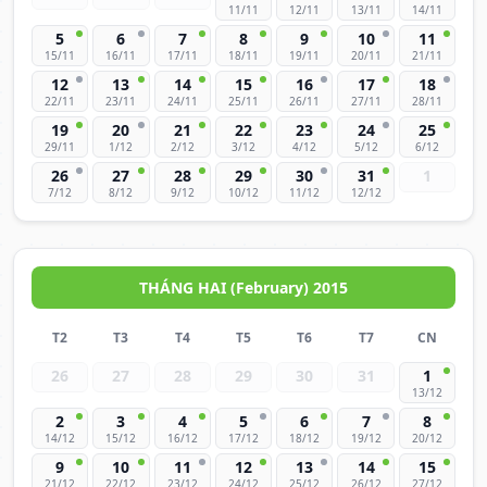
11/11
12/11
13/11
14/11
5
6
7
8
9
10
11
15/11
16/11
17/11
18/11
19/11
20/11
21/11
12
13
14
15
16
17
18
22/11
23/11
24/11
25/11
26/11
27/11
28/11
19
20
21
22
23
24
25
29/11
1/12
2/12
3/12
4/12
5/12
6/12
26
27
28
29
30
31
1
7/12
8/12
9/12
10/12
11/12
12/12
THÁNG HAI (February) 2015
T2
T3
T4
T5
T6
T7
CN
26
27
28
29
30
31
1
13/12
2
3
4
5
6
7
8
14/12
15/12
16/12
17/12
18/12
19/12
20/12
9
10
11
12
13
14
15
21/12
22/12
23/12
24/12
25/12
26/12
27/12