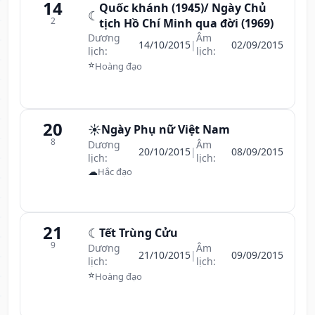
14
Quốc khánh (1945)/ Ngày Chủ
☾
2
tịch Hồ Chí Minh qua đời (1969)
Dương
Âm
14/10/2015
|
02/09/2015
lịch:
lịch:
⭐
Hoàng đạo
20
☀️
Ngày Phụ nữ Việt Nam
8
Dương
Âm
20/10/2015
|
08/09/2015
lịch:
lịch:
☁
Hắc đạo
21
☾
Tết Trùng Cửu
9
Dương
Âm
21/10/2015
|
09/09/2015
lịch:
lịch:
⭐
Hoàng đạo