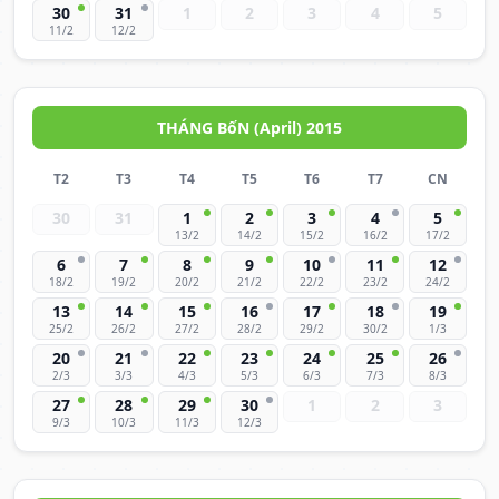
30
31
1
2
3
4
5
11/2
12/2
THÁNG BốN (April) 2015
T2
T3
T4
T5
T6
T7
CN
30
31
1
2
3
4
5
13/2
14/2
15/2
16/2
17/2
6
7
8
9
10
11
12
18/2
19/2
20/2
21/2
22/2
23/2
24/2
13
14
15
16
17
18
19
25/2
26/2
27/2
28/2
29/2
30/2
1/3
20
21
22
23
24
25
26
2/3
3/3
4/3
5/3
6/3
7/3
8/3
27
28
29
30
1
2
3
9/3
10/3
11/3
12/3