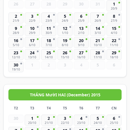
26
27
28
29
30
31
1
20/9
2
3
4
5
6
7
8
21/9
22/9
23/9
24/9
25/9
26/9
27/9
9
10
11
12
13
14
15
28/9
29/9
30/9
1/10
2/10
3/10
4/10
16
17
18
19
20
21
22
5/10
6/10
7/10
8/10
9/10
10/10
11/10
23
24
25
26
27
28
29
12/10
13/10
14/10
15/10
16/10
17/10
18/10
30
1
2
3
4
5
6
19/10
THÁNG MườI HAI (December) 2015
T2
T3
T4
T5
T6
T7
CN
30
1
2
3
4
5
6
20/10
21/10
22/10
23/10
24/10
25/10