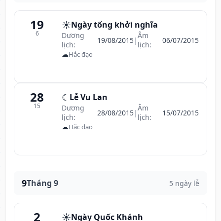
19
☀️
Ngày tổng khởi nghĩa
6
Dương
Âm
19/08/2015
|
06/07/2015
lịch:
lịch:
☁
Hắc đạo
28
☾
Lễ Vu Lan
15
Dương
Âm
28/08/2015
|
15/07/2015
lịch:
lịch:
☁
Hắc đạo
9
Tháng 9
5 ngày lễ
2
☀️
Ngày Quốc Khánh