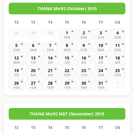
THÁNG MườI (October) 2015
T2
T3
T4
T5
T6
T7
CN
28
29
30
1
2
3
4
19/8
20/8
21/8
22/8
5
6
7
8
9
10
11
23/8
24/8
25/8
26/8
27/8
28/8
29/8
12
13
14
15
16
17
18
30/8
1/9
2/9
3/9
4/9
5/9
6/9
19
20
21
22
23
24
25
7/9
8/9
9/9
10/9
11/9
12/9
13/9
26
27
28
29
30
31
1
14/9
15/9
16/9
17/9
18/9
19/9
THÁNG MườI MộT (November) 2015
T2
T3
T4
T5
T6
T7
CN