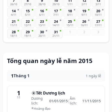
7
8
9
10
11
12
13
26/10
27/10
28/10
29/10
1/11
2/11
3/11
14
15
16
17
18
19
20
4/11
5/11
6/11
7/11
8/11
9/11
10/11
21
22
23
24
25
26
27
11/11
12/11
13/11
14/11
15/11
16/11
17/11
28
29
30
31
1
2
3
18/11
19/11
20/11
21/11
Tổng quan ngày lễ năm 2015
1
Tháng 1
1 ngày lễ
1
☀️
Tết Dương lịch
11
Dương
Âm
01/01/2015
|
11/11/2015
lịch:
lịch:
⭐
Hoàng đạo