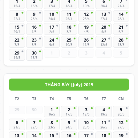
1
2
3
4
5
6
7
15/4
16/4
17/4
18/4
19/4
20/4
21/4
8
9
10
11
12
13
14
22/4
23/4
24/4
25/4
26/4
27/4
28/4
15
16
17
18
19
20
21
29/4
1/5
2/5
3/5
4/5
5/5
6/5
22
23
24
25
26
27
28
7/5
8/5
9/5
10/5
11/5
12/5
13/5
29
30
1
2
3
4
5
14/5
15/5
THÁNG BảY (July) 2015
T2
T3
T4
T5
T6
T7
CN
29
30
1
2
3
4
5
16/5
17/5
18/5
19/5
20/5
6
7
8
9
10
11
12
21/5
22/5
23/5
24/5
25/5
26/5
27/5
13
14
15
16
17
18
19