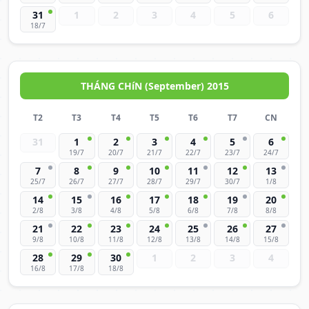
31
1
2
3
4
5
6
18/7
THÁNG CHíN (September) 2015
T2
T3
T4
T5
T6
T7
CN
31
1
2
3
4
5
6
19/7
20/7
21/7
22/7
23/7
24/7
7
8
9
10
11
12
13
25/7
26/7
27/7
28/7
29/7
30/7
1/8
14
15
16
17
18
19
20
2/8
3/8
4/8
5/8
6/8
7/8
8/8
21
22
23
24
25
26
27
9/8
10/8
11/8
12/8
13/8
14/8
15/8
28
29
30
1
2
3
4
16/8
17/8
18/8