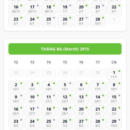
16
17
18
19
20
21
22
28/12
29/12
30/12
1/1
2/1
3/1
4/1
23
24
25
26
27
28
1
5/1
6/1
7/1
8/1
9/1
10/1
THÁNG BA (March) 2015
T2
T3
T4
T5
T6
T7
CN
23
24
25
26
27
28
1
11/1
2
3
4
5
6
7
8
12/1
13/1
14/1
15/1
16/1
17/1
18/1
9
10
11
12
13
14
15
19/1
20/1
21/1
22/1
23/1
24/1
25/1
16
17
18
19
20
21
22
26/1
27/1
28/1
29/1
1/2
2/2
3/2
23
24
25
26
27
28
29
4/2
5/2
6/2
7/2
8/2
9/2
10/2