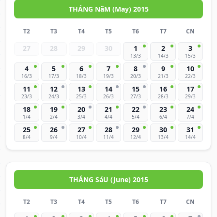
THÁNG NăM (May) 2015
T2
T3
T4
T5
T6
T7
CN
27
28
29
30
1
2
3
13/3
14/3
15/3
4
5
6
7
8
9
10
16/3
17/3
18/3
19/3
20/3
21/3
22/3
11
12
13
14
15
16
17
23/3
24/3
25/3
26/3
27/3
28/3
29/3
18
19
20
21
22
23
24
1/4
2/4
3/4
4/4
5/4
6/4
7/4
25
26
27
28
29
30
31
8/4
9/4
10/4
11/4
12/4
13/4
14/4
THÁNG SáU (June) 2015
T2
T3
T4
T5
T6
T7
CN