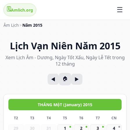
🗓️
Amlich.org
Âm Lịch
>
Năm 2015
Lịch Vạn Niên Năm 2015
Xem Lịch Âm - Dương, Ngày Tốt Xấu, Ngày Lễ Tết trong
12 tháng
THÁNG MộT (January) 2015
T2
T3
T4
T5
T6
T7
CN
29
30
31
1
2
3
4