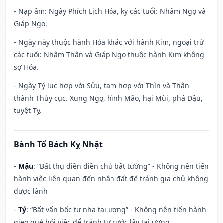
- Nạp âm: Ngày Phích Lịch Hỏa, kỵ các tuổi: Nhâm Ngọ và
Giáp Ngọ.
- Ngày này thuộc hành Hỏa khắc với hành Kim, ngoại trừ
các tuổi: Nhâm Thân và Giáp Ngọ thuộc hành Kim không
sợ Hỏa.
- Ngày Tý lục hợp với Sửu, tam hợp với Thìn và Thân
thành Thủy cục. Xung Ngọ, hình Mão, hại Mùi, phá Dậu,
tuyệt Tỵ.
Bành Tổ Bách Kỵ Nhật
-
Mậu
: “Bất thụ điền điền chủ bất tường” - Không nên tiến
hành việc liên quan đến nhận đất để tránh gia chủ không
được lành
-
Tý
: “Bất vấn bốc tự nhạ tai ương” - Không nên tiến hành
gieo quẻ hỏi việc để tránh tự rước lấy tai ương