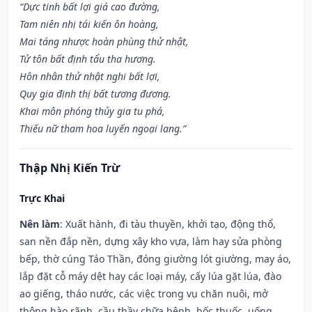
“Dực tinh bất lợi giá cao đường,
Tam niên nhị tái kiến ôn hoàng,
Mai táng nhược hoàn phùng thử nhật,
Tử tôn bất định tẩu tha hương.
Hôn nhân thử nhật nghi bất lợi,
Quy gia định thị bất tương đương.
Khai môn phóng thủy gia tu phá,
Thiếu nữ tham hoa luyến ngoại lang.”
Thập Nhị Kiến Trừ
Trực Khai
Nên làm
: Xuất hành, đi tàu thuyền, khởi tạo, động thổ,
san nền đắp nền, dựng xây kho vựa, làm hay sửa phòng
bếp, thờ cúng Táo Thần, đóng giường lót giường, may áo,
lắp đặt cỗ máy dệt hay các loại máy, cấy lúa gặt lúa, đào
ao giếng, tháo nước, các việc trong vụ chăn nuôi, mở
thông hào rãnh, cầu thầy chữa bệnh, bốc thuốc, uống