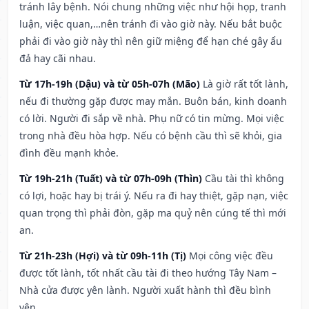
tránh lây bệnh. Nói chung những việc như hội họp, tranh
luận, việc quan,…nên tránh đi vào giờ này. Nếu bắt buộc
phải đi vào giờ này thì nên giữ miệng để hạn ché gây ẩu
đả hay cãi nhau.
Từ 17h-19h (Dậu) và từ 05h-07h (Mão)
Là giờ rất tốt lành,
nếu đi thường gặp được may mắn. Buôn bán, kinh doanh
có lời. Người đi sắp về nhà. Phụ nữ có tin mừng. Mọi việc
trong nhà đều hòa hợp. Nếu có bệnh cầu thì sẽ khỏi, gia
đình đều mạnh khỏe.
Từ 19h-21h (Tuất) và từ 07h-09h (Thìn)
Cầu tài thì không
có lợi, hoặc hay bị trái ý. Nếu ra đi hay thiệt, gặp nạn, việc
quan trọng thì phải đòn, gặp ma quỷ nên cúng tế thì mới
an.
Từ 21h-23h (Hợi) và từ 09h-11h (Tị)
Mọi công việc đều
được tốt lành, tốt nhất cầu tài đi theo hướng Tây Nam –
Nhà cửa được yên lành. Người xuất hành thì đều bình
yên.