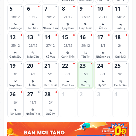
5
6
7
8
9
10
11
18/12
19/12
20/12
21/12
22/12
23/12
24/12
🐎
🐐
🐒
🐓
🐕
🐖
🐀
Canh Ngọ
Tân Mùi
Nhâm Thân
Quý Dậu
Giáp Tuất
Ất Hợi
Bính Tý
12
13
14
15
16
17
18
25/12
26/12
27/12
28/12
29/12
1/1
2/1
🐂
🐅
🐈
🐉
🐍
🐎
🐐
Đinh Sửu
Mậu Dần
Kỷ Mão
Canh Thìn
Tân Tỵ
Nhâm Ngọ
Quý Mùi
19
20
21
22
23
24
25
3/1
4/1
5/1
6/1
7/1
8/1
9/1
🐒
🐓
🐕
🐖
🐀
🐂
🐅
Giáp Thân
Ất Dậu
Bính Tuất
Đinh Hợi
Mậu Tý
Kỷ Sửu
Canh Dần
26
27
28
1
2
3
4
10/1
11/1
12/1
🐈
🐉
🐍
Tân Mão
Nhâm Thìn
Quý Tỵ