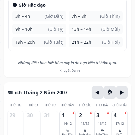
🌑 Giờ Hắc đạo
3h – 4h
(Giờ Dần)
7h – 8h
(Giờ Thìn)
9h – 10h
(Giờ Tỵ)
13h – 14h
(Giờ Mùi)
19h – 20h
(Giờ Tuất)
21h – 22h
(Giờ Hợi)
Những điều bạn biết hôm nay là do bạn kiên trì hôm qua.
— Khuyết Danh
Lịch Tháng 2 Năm 2007
THỨ HAI
THỨ BA
THỨ TƯ
THỨ NĂM
THỨ SÁU
THỨ BẢY
CHỦ NHẬT
29
30
31
1
2
3
4
14/12
15/12
16/12
17/12
🐅
🐈
🐉
🐍
Bính Dần
Đinh Mão
Mậu Thìn
Kỷ Tỵ