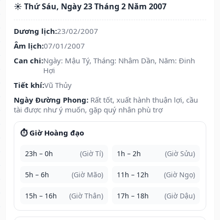
☀️ Thứ Sáu, Ngày 23 Tháng 2 Năm 2007
Dương lịch:
23/02/2007
Âm lịch:
07/01/2007
Can chi:
Ngày: Mậu Tý, Tháng: Nhâm Dần, Năm: Đinh
Hợi
Tiết khí:
Vũ Thủy
Ngày Đường Phong:
Rất tốt, xuất hành thuận lợi, cầu
tài được như ý muốn, gặp quý nhân phù trợ
⏱️ Giờ Hoàng đạo
23h – 0h
(Giờ Tí)
1h – 2h
(Giờ Sửu)
5h – 6h
(Giờ Mão)
11h – 12h
(Giờ Ngọ)
15h – 16h
(Giờ Thân)
17h – 18h
(Giờ Dậu)