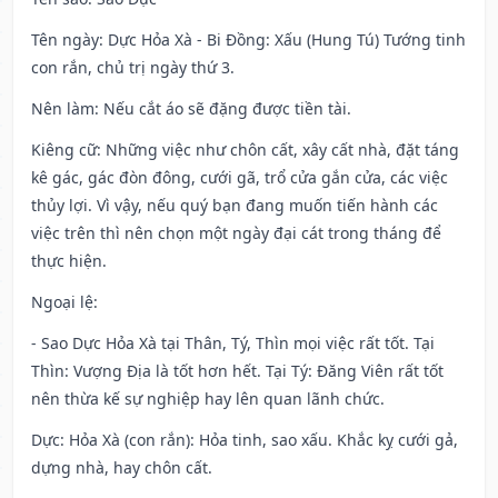
Tên ngày
: Dực Hỏa Xà - Bi Đồng: Xấu (Hung Tú) Tướng tinh
con rắn, chủ trị ngày thứ 3.
Nên làm
: Nếu cắt áo sẽ đặng được tiền tài.
Kiêng cữ
: Những việc như chôn cất, xây cất nhà, đặt táng
kê gác, gác đòn đông, cưới gã, trổ cửa gắn cửa, các việc
thủy lợi. Vì vậy, nếu quý bạn đang muốn tiến hành các
việc trên thì nên chọn một ngày đại cát trong tháng để
thực hiện.
Ngoại lệ
:
- Sao Dực Hỏa Xà tại Thân, Tý, Thìn mọi việc rất tốt. Tại
Thìn: Vượng Địa là tốt hơn hết. Tại Tý: Đăng Viên rất tốt
nên thừa kế sự nghiệp hay lên quan lãnh chức.
Dực: Hỏa Xà (con rắn): Hỏa tinh, sao xấu. Khắc kỵ cưới gả,
dựng nhà, hay chôn cất.