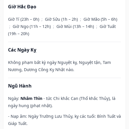
Giờ Hắc Đạo
Giờ Tí (23h – 0h)
;
Giờ Sửu (1h – 2h)
;
Giờ Mão (5h – 6h)
;
Giờ Ngọ (11h – 12h)
;
Giờ Mùi (13h – 14h)
;
Giờ Tuất
(19h – 20h)
Các Ngày Kỵ
Không phạm bất kỳ ngày Nguyệt kỵ, Nguyệt tận, Tam
Nương, Dương Công Kỵ Nhật nào.
Ngũ Hành
Ngày:
Nhâm Thìn
- tức Chi khắc Can (Thổ khắc Thủy), là
ngày hung (phạt nhật).
- Nạp âm: Ngày Trường Lưu Thủy, kỵ các tuổi: Bính Tuất và
Giáp Tuất.