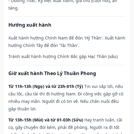
- Dương Thác: Kỵ việc xuất hành, giá thú (cưới hỏi), an
táng.
Hướng xuất hành
Xuất hành hướng Chính Nam để đón 'Hỷ Thần'. Xuất hành
hướng Chính Tây để đón 'Tài Thần'.
Tránh xuất hành hướng Chính Bắc gặp Hạc Thần (xấu)
Giờ xuất hành Theo Lý Thuần Phong
Từ 11h-13h (Ngọ) và từ 23h-01h (Tý)
Tin vui sắp tới, nếu
cầu lộc, cầu tài thì đi hướng Nam. Đi công việc gặp gỡ có
nhiều may mắn. Người đi có tin về. Nếu chăn nuôi đều
gặp thuận lợi.
Từ 13h-15h (Mùi) và từ 01-03h (Sửu)
Hay tranh luận, cãi
cọ, gây chuyện đói kém, phải đề phòng. Người ra đi tốt