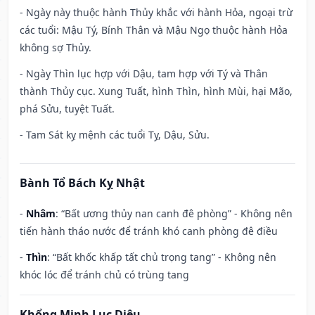
- Ngày này thuộc hành Thủy khắc với hành Hỏa, ngoại trừ
các tuổi: Mậu Tý, Bính Thân và Mậu Ngọ thuộc hành Hỏa
không sợ Thủy.
- Ngày Thìn lục hợp với Dậu, tam hợp với Tý và Thân
thành Thủy cục. Xung Tuất, hình Thìn, hình Mùi, hại Mão,
phá Sửu, tuyệt Tuất.
- Tam Sát kỵ mệnh các tuổi Tỵ, Dậu, Sửu.
Bành Tổ Bách Kỵ Nhật
-
Nhâm
: “Bất ương thủy nan canh đê phòng” - Không nên
tiến hành tháo nước để tránh khó canh phòng đê điều
-
Thìn
: “Bất khốc khấp tất chủ trọng tang” - Không nên
khóc lóc để tránh chủ có trùng tang
Khổng Minh Lục Diệu