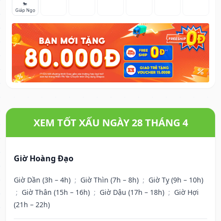
🐎
Giáp Ngọ
XEM TỐT XẤU NGÀY 28 THÁNG 4
Giờ Hoàng Đạo
Giờ Dần (3h – 4h)
;
Giờ Thìn (7h – 8h)
;
Giờ Tỵ (9h – 10h)
;
Giờ Thân (15h – 16h)
;
Giờ Dậu (17h – 18h)
;
Giờ Hợi
(21h – 22h)