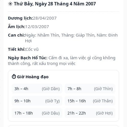
☀️ Thứ Bảy, Ngày 28 Tháng 4 Năm 2007
Dương lịch:
28/04/2007
Âm lịch:
12/03/2007
Can chi:
Ngày: Nhâm Thìn, Tháng: Giáp Thìn, Năm: Đinh
Hợi
Tiết khí:
Cốc vũ
Ngày Bạch Hổ Túc:
Cấm đi xa, làm việc gì cũng không
thành công, rất xấu trong mọi việc
⏱️ Giờ Hoàng đạo
3h – 4h
(Giờ Dần)
7h – 8h
(Giờ Thìn)
9h – 10h
(Giờ Tỵ)
15h – 16h
(Giờ Thân)
17h – 18h
(Giờ Dậu)
21h – 22h
(Giờ Hợi)