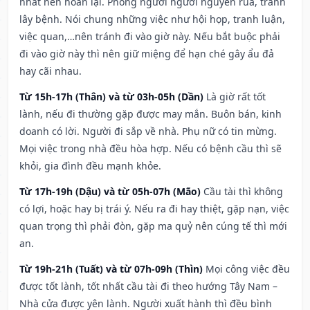
nhất nên hoãn lại. Phòng người người nguyền rủa, tránh
lây bệnh. Nói chung những việc như hội họp, tranh luận,
việc quan,…nên tránh đi vào giờ này. Nếu bắt buộc phải
đi vào giờ này thì nên giữ miệng để hạn ché gây ẩu đả
hay cãi nhau.
Từ 15h-17h (Thân) và từ 03h-05h (Dần)
Là giờ rất tốt
lành, nếu đi thường gặp được may mắn. Buôn bán, kinh
doanh có lời. Người đi sắp về nhà. Phụ nữ có tin mừng.
Mọi việc trong nhà đều hòa hợp. Nếu có bệnh cầu thì sẽ
khỏi, gia đình đều mạnh khỏe.
Từ 17h-19h (Dậu) và từ 05h-07h (Mão)
Cầu tài thì không
có lợi, hoặc hay bị trái ý. Nếu ra đi hay thiệt, gặp nạn, việc
quan trọng thì phải đòn, gặp ma quỷ nên cúng tế thì mới
an.
Từ 19h-21h (Tuất) và từ 07h-09h (Thìn)
Mọi công việc đều
được tốt lành, tốt nhất cầu tài đi theo hướng Tây Nam –
Nhà cửa được yên lành. Người xuất hành thì đều bình