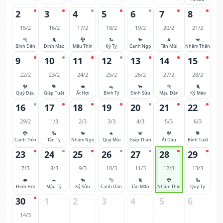
2
3
4
5
6
7
8
15/2
16/2
17/2
18/2
19/2
20/2
21/2
🐅
🐈
🐉
🐍
🐎
🐐
🐒
Bính Dần
Đinh Mão
Mậu Thìn
Kỷ Tỵ
Canh Ngọ
Tân Mùi
Nhâm Thân
9
10
11
12
13
14
15
22/2
23/2
24/2
25/2
26/2
27/2
28/2
🐓
🐕
🐖
🐀
🐂
🐅
🐈
Quý Dậu
Giáp Tuất
Ất Hợi
Bính Tý
Đinh Sửu
Mậu Dần
Kỷ Mão
16
17
18
19
20
21
22
29/2
1/3
2/3
3/3
4/3
5/3
6/3
🐉
🐍
🐎
🐐
🐒
🐓
🐕
Canh Thìn
Tân Tỵ
Nhâm Ngọ
Quý Mùi
Giáp Thân
Ất Dậu
Bính Tuất
23
24
25
26
27
28
29
7/3
8/3
9/3
10/3
11/3
12/3
13/3
🐖
🐀
🐂
🐅
🐈
🐉
🐍
Đinh Hợi
Mậu Tý
Kỷ Sửu
Canh Dần
Tân Mão
Nhâm Thìn
Quý Tỵ
30
1
2
3
4
5
6
14/3