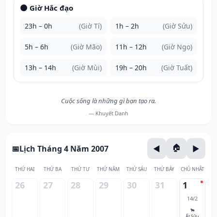
🌑 Giờ Hắc đạo
23h – 0h
(Giờ Tí)
1h – 2h
(Giờ Sửu)
5h – 6h
(Giờ Mão)
11h – 12h
(Giờ Ngọ)
13h – 14h
(Giờ Mùi)
19h – 20h
(Giờ Tuất)
Cuộc sống là những gì bạn tạo ra.
— Khuyết Danh
Lịch Tháng 4 Năm 2007
THỨ HAI
THỨ BA
THỨ TƯ
THỨ NĂM
THỨ SÁU
THỨ BẢY
CHỦ NHẬT
26
27
28
29
30
31
1
14/2
🐂
Ất Sửu