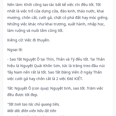
Nên làm
: Khởi công tạo tác bất kể việc chi đều tốt. Tốt
nhất là việc trổ cửa dựng cửa, đào kinh, tháo nước, khai
mương, chôn cất, cưới gả, chặt cỏ phá đất hay móc giếng.
Những việc khác như khai trương, xuất hành, nhập học,
làm ruộng và nuôi tằm cũng tốt.
Kiêng cữ
: Việc đi thuyền.
Ngoại lệ
:
- Sao Tất Nguyệt Ô tại Thìn, Thân và Tý đều tốt. Tại Thân
hiệu là Nguyệt Quải Khôn Sơn, tức là trăng treo đầu núi
Tây Nam nên rất là tốt. Sao Tất Đăng Viên ở ngày Thân
việc cưới gả hay chôn cất là 2 việc ĐẠI KIẾT.
Tất: Nguyệt Ô (con quạ): Nguyệt tinh, sao tốt. Trăm việc
đều được tốt đẹp.
“Tất tinh tạo tác chủ quang tiền,
Mãi dắc điền viên hữu lật tiền