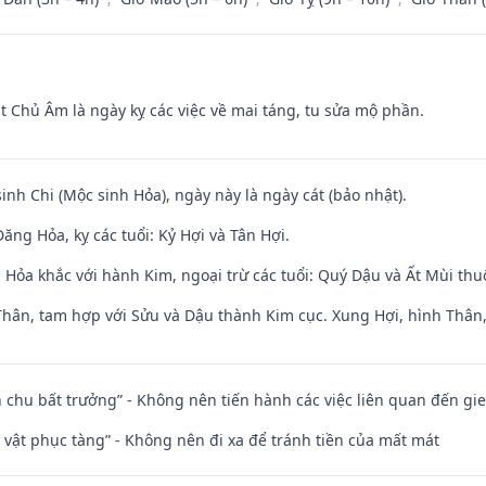
t Chủ Âm là ngày kỵ các việc về mai táng, tu sửa mộ phần.
sinh Chi (Mộc sinh Hỏa), ngày này là ngày cát (bảo nhật).
ng Hỏa, kỵ các tuổi: Kỷ Hợi và Tân Hợi.
 Hỏa khắc với hành Kim, ngoại trừ các tuổi: Quý Dậu và Ất Mùi th
Thân, tam hợp với Sửu và Dậu thành Kim cục. Xung Hợi, hình Thân, 
iên chu bất trưởng” - Không nên tiến hành các việc liên quan đến g
ài vật phục tàng” - Không nên đi xa để tránh tiền của mất mát