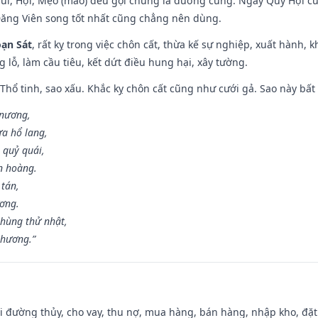
Mùi, Hợi, Mẹo (mão) đều gọi chung là đường cùng. Ngày Quý Hợi cù
Đăng Viên song tốt nhất cũng chẳng nên dùng.
ạn Sát
, rất kỵ trong việc chôn cất, thừa kế sự nghiệp, xuất hành, 
g lỗ, làm cầu tiêu, kết dứt điều hung hại, xây tường.
 Thổ tinh, sao xấu. Khắc kỵ chôn cất cũng như cưới gả. Sao này bất l
 nương,
a hổ lang,
 quỷ quái,
n hoàng.
 tán,
ương.
hùng thử nhật,
 hương.”
đi đường thủy, cho vay, thu nợ, mua hàng, bán hàng, nhập kho, đặt