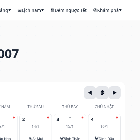
háng
📖
Lịch năm
🧧
Đếm ngược Tết
🧭
Khám phá
▼
▼
▼
007
 NĂM
THỨ SÁU
THỨ BẢY
CHỦ NHẬT
⭐
2
3
4
3/1
14/1
15/1
16/1
🐐
🐒
🐓
áp Ngọ
Ất Mùi
Bính Thân
Đinh Dậu