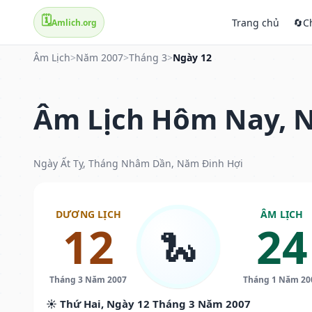
🗓️
Trang chủ
🔄
C
Amlich.org
Âm Lịch
>
Năm 2007
>
Tháng 3
>
Ngày 12
Âm Lịch Hôm Nay, N
Ngày Ất Tỵ, Tháng Nhâm Dần, Năm Đinh Hợi
DƯƠNG LỊCH
ÂM LỊCH
12
24
🐍
Tháng 3 Năm 2007
Tháng 1 Năm 20
☀️ Thứ Hai, Ngày 12 Tháng 3 Năm 2007