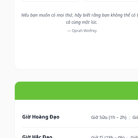
Nếu bạn muốn có mọi thứ, hãy biết rằng bạn không thể có 
cả cùng một lúc.
— Oprah Winfrey
Giờ Hoàng Đạo
Giờ Sửu (1h – 2h)
;
Gi
Giờ Hắc Đạo
Giờ Tí (23h – 0h)
;
Giờ