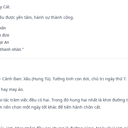
y Cát.
 đều được yên tâm, hành sự thành công.
hân
n đưa
ại An
 thanh nhàn.”
- Cảnh Đan: Xấu (Hung Tú). Tướng tinh con dơi, chủ trị ngày thứ 7.
 hay may áo.
ạo tác trăm việc đều có hại. Trong đó hung hại nhất là khơi đường t
n nên chọn một ngày tốt khác để tiến hành chôn cất.