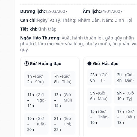
Dương lịch:
12/03/2007
Âm lịch:
24/01/2007
Can chi:
Ngày: Ất Tỵ, Tháng: Nhâm Dần, Năm: Đinh Hợi
Tiết khí:
Kinh trập
Ngày Hảo Thương:
Xuất hành thuận lợi, gặp qúy nhân
phù trợ, làm mọi việc vừa lòng, như ý muốn, áo phẩm vi
quy.
⏱️ Giờ Hoàng đạo
🌑 Giờ Hắc đạo
23h –
(Giờ
3h –
(Giờ
1h –
(Giờ
7h –
(Giờ
0h
Tí)
4h
Dần)
2h
Sửu)
8h
Thìn)
5h –
(Giờ
9h –
(Giờ
11h
(Giờ
13h
(Giờ
6h
Mão)
10h
Tỵ)
–
Ngọ)
–
Mùi)
12h
14h
15h
(Giờ
17h
(Giờ
–
Thân)
–
Dậu)
19h
(Giờ
21h
(Giờ
16h
18h
–
Tuất)
–
Hợi)
20h
22h