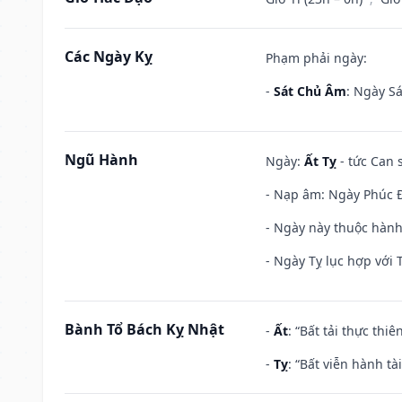
Các Ngày Kỵ
Phạm phải ngày:
-
Sát Chủ Âm
: Ngày Sá
Ngũ Hành
Ngày:
Ất Tỵ
- tức Can 
- Nạp âm: Ngày Phúc Đă
- Ngày này thuộc hành
- Ngày Tỵ lục hợp với 
Bành Tổ Bách Kỵ Nhật
-
Ất
: “Bất tải thực th
-
Tỵ
: “Bất viễn hành t