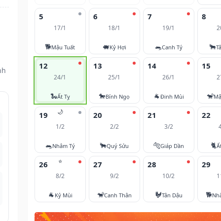
5
6
7
8
17/1
18/1
19/1
2
🐕
🐖
🐀
🐂
Mậu Tuất
Kỷ Hợi
Canh Tý
T
12
13
14
15
nh
24/1
25/1
26/1
2
🐍
🐎
🐐
🐒
Ất Tỵ
Bính Ngọ
Đinh Mùi
Mậ
🌙
19
20
21
22
1/2
2/2
3/2
🐀
🐂
🐅
🐈
Nhâm Tý
Quý Sửu
Giáp Dần
Ấ
⭐
26
27
28
29
8/2
9/2
10/2
1
🐐
🐒
🐓
🐕
Kỷ Mùi
Canh Thân
Tân Dậu
Nh