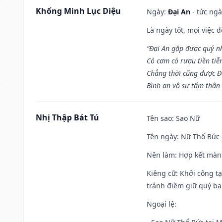
Khổng Minh Lục Diệu
Ngày:
Đại An
- tức ngà
Là ngày tốt, mọi việc
“Đại An gặp được quý n
Có cơm có rượu tiền tiễ
Chẳng thời cũng được Đ
Bình an vô sự tấm thân
Nhị Thập Bát Tú
Tên sao
: Sao Nữ
Tên ngày
: Nữ Thổ Bức 
Nên làm
: Hợp kết màn
Kiêng cữ
: Khởi công t
tránh điềm giữ quý bạ
Ngoại lệ
: