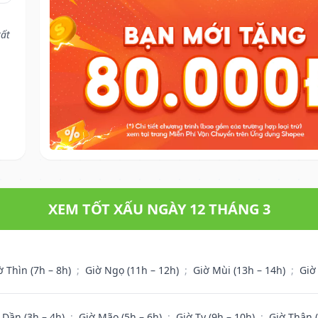
tất
XEM TỐT XẤU NGÀY 12 THÁNG 3
ờ Thìn (7h – 8h)
;
Giờ Ngọ (11h – 12h)
;
Giờ Mùi (13h – 14h)
;
Giờ
 Dần (3h – 4h)
;
Giờ Mão (5h – 6h)
;
Giờ Tỵ (9h – 10h)
;
Giờ Thân 