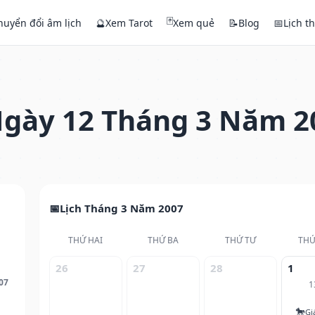
🃏
huyển đổi âm lịch
🔮
Xem Tarot
Xem quẻ
📝
Blog
📅
Lịch t
gày 12 Tháng 3 Năm 2
Lịch Tháng 3 Năm 2007
THỨ HAI
THỨ BA
THỨ TƯ
THỨ
26
27
28
1
07
1
🐎
Gi