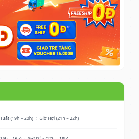
 Tuất (19h – 20h)
;
Giờ Hợi (21h – 22h)
(15h – 16h)
;
Giờ Dậu (17h – 18h)