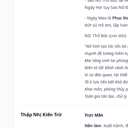
- Sao Nữ Thổ Bức tại 
Ngày Hợi tuy Sao Nữ 
- Ngày Mẹo là
Phục Đo
dứt vú trẻ em, lấp han
Nữ: Thổ Bức (con dơi):
“Nữ tinh tạo tác tổn bà
Huynh đệ tương hiềm tự
Mai táng sinh tai phùng
Điên tà tật bệnh cánh ô
Vi sự đáo quan, tài thất
Tả lị lưu liên bất khả đ
Khai môn, phóng thủy p
Toàn gia tán bại, chủ ly
Thập Nhị Kiến Trừ
Trực Mãn
Nên làm
: Xuất hành, 