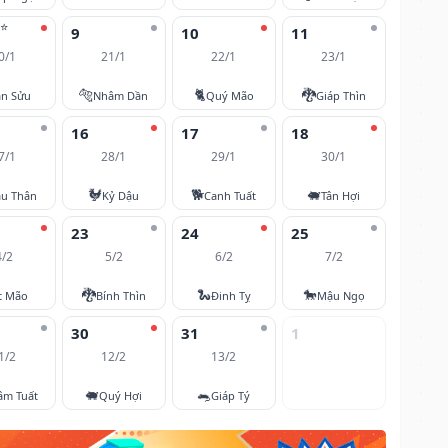
⭐
9
10
11
0/1
21/1
22/1
23/1
🐅
🐈
🐉
ân Sửu
Nhâm Dần
Quý Mão
Giáp Thìn
16
17
18
7/1
28/1
29/1
30/1
🐓
🐕
🐖
u Thân
Kỷ Dậu
Canh Tuất
Tân Hợi
23
24
25
4/2
5/2
6/2
7/2
🐉
🐍
🐎
t Mão
Bính Thìn
Đinh Tỵ
Mậu Ngọ
30
31
1
1/2
12/2
13/2
🐖
🐀
âm Tuất
Quý Hợi
Giáp Tý