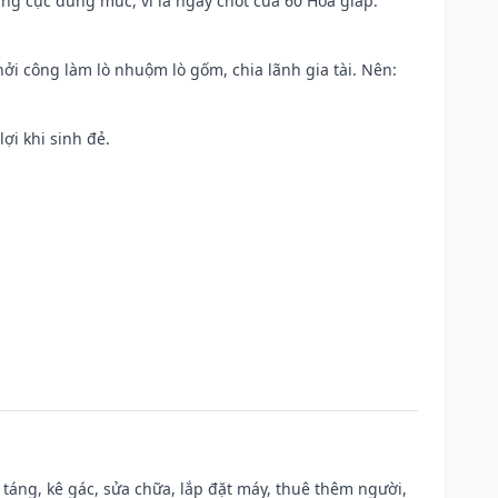
ng cực đúng mức, vì là ngày chót của 60 Hoa giáp.
khởi công làm lò nhuộm lò gốm, chia lãnh gia tài. Nên:
ợi khi sinh đẻ.
 táng, kê gác, sửa chữa, lắp đặt máy, thuê thêm người,