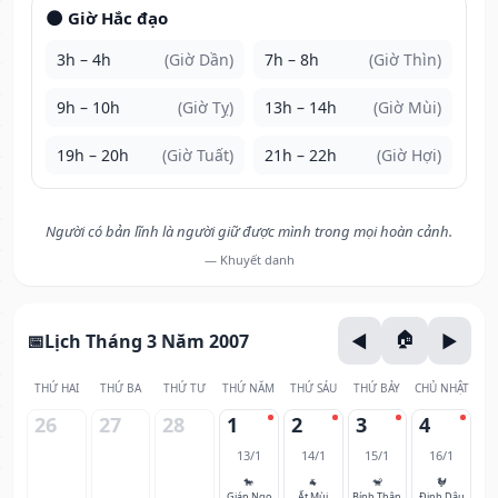
🌑 Giờ Hắc đạo
3h – 4h
(Giờ Dần)
7h – 8h
(Giờ Thìn)
9h – 10h
(Giờ Tỵ)
13h – 14h
(Giờ Mùi)
19h – 20h
(Giờ Tuất)
21h – 22h
(Giờ Hợi)
Người có bản lĩnh là người giữ được mình trong mọi hoàn cảnh.
— Khuyết danh
Lịch Tháng 3 Năm 2007
THỨ HAI
THỨ BA
THỨ TƯ
THỨ NĂM
THỨ SÁU
THỨ BẢY
CHỦ NHẬT
26
27
28
1
2
3
4
13/1
14/1
15/1
16/1
🐎
🐐
🐒
🐓
Giáp Ngọ
Ất Mùi
Bính Thân
Đinh Dậu