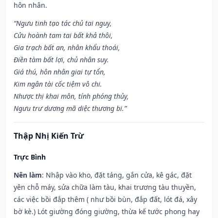
hôn nhân.
“Ngưu tinh tạo tác chủ tai nguy,
Cửu hoành tam tai bất khả thôi,
Gia trạch bất an, nhân khẩu thoái,
Điền tàm bất lợi, chủ nhân suy.
Giá thú, hôn nhân giai tự tổn,
Kim ngân tài cốc tiệm vô chi.
Nhược thị khai môn, tính phóng thủy,
Ngưu trư dương mã diệc thương bi.”
Thập Nhị Kiến Trừ
Trực Bình
Nên làm
: Nhập vào kho, đặt táng, gắn cửa, kê gác, đặt
yên chỗ máy, sửa chữa làm tàu, khai trương tàu thuyền,
các việc bồi đắp thêm ( như bồi bùn, đắp đất, lót đá, xây
bờ kè.) Lót giường đóng giường, thừa kế tước phong hay