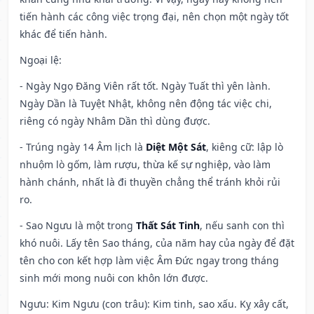
tiến hành các công việc trọng đại, nên chọn một ngày tốt
khác để tiến hành.
Ngoại lệ
:
- Ngày Ngọ Đăng Viên rất tốt. Ngày Tuất thì yên lành.
Ngày Dần là Tuyệt Nhật, không nên động tác việc chi,
riêng có ngày Nhâm Dần thì dùng được.
- Trúng ngày 14 Âm lịch là
Diệt Một Sát
, kiêng cữ: lập lò
nhuộm lò gốm, làm rượu, thừa kế sự nghiệp, vào làm
hành chánh, nhất là đi thuyền chẳng thể tránh khỏi rủi
ro.
- Sao Ngưu là một trong
Thất Sát Tinh
, nếu sanh con thì
khó nuôi. Lấy tên Sao tháng, của năm hay của ngày để đặt
tên cho con kết hợp làm việc Âm Đức ngay trong tháng
sinh mới mong nuôi con khôn lớn được.
Ngưu: Kim Ngưu (con trâu): Kim tinh, sao xấu. Kỵ xây cất,