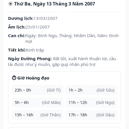
☀️ Thứ Ba, Ngày 13 Tháng 3 Năm 2007
Dương lịch:
13/03/2007
Âm lịch:
25/01/2007
Can chi:
Ngày: Bính Ngọ, Tháng: Nhâm Dần, Năm: Đinh
Hợi
Tiết khí:
Kinh trập
Ngày Đường Phong:
Rất tốt, xuất hành thuận lợi, cầu
tài được như ý muốn, gặp quý nhân phù trợ
⏱️ Giờ Hoàng đạo
23h – 0h
(Giờ Tí)
1h – 2h
(Giờ Sửu)
5h – 6h
(Giờ Mão)
11h – 12h
(Giờ Ngọ)
15h – 16h
(Giờ Thân)
17h – 18h
(Giờ Dậu)