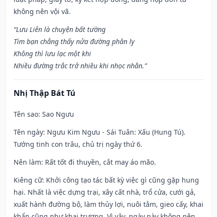
không nên vội vã.
“Lưu Liên là chuyện bất tường
Tìm bạn chẳng thấy nửa đường phân ly
Không thì lưu lạc một khi
Nhiều đường trắc trở nhiều khi nhọc nhằn.”
Nhị Thập Bát Tú
Tên sao
: Sao Ngưu
Tên ngày
: Ngưu Kim Ngưu - Sái Tuân: Xấu (Hung Tú).
Tướng tinh con trâu, chủ trị ngày thứ 6.
Nên làm
: Rất tốt đi thuyền, cắt may áo mão.
Kiêng cữ
: Khởi công tạo tác bất kỳ việc gì cũng gặp hung
hại. Nhất là việc dựng trại, xây cất nhà, trổ cửa, cưới gả,
xuất hành đường bộ, làm thủy lợi, nuôi tằm, gieo cấy, khai
khẩn cũng như khai trương. Vì vậy, ngày này không nên