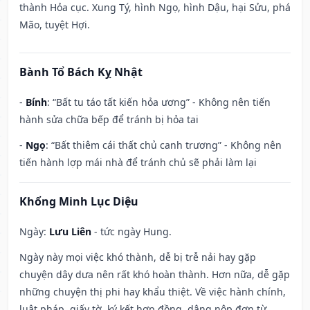
thành Hỏa cục. Xung Tý, hình Ngọ, hình Dậu, hại Sửu, phá
Mão, tuyệt Hợi.
Bành Tổ Bách Kỵ Nhật
-
Bính
: “Bất tu táo tất kiến hỏa ương” - Không nên tiến
hành sửa chữa bếp để tránh bị hỏa tai
-
Ngọ
: “Bất thiêm cái thất chủ canh trương” - Không nên
tiến hành lợp mái nhà để tránh chủ sẽ phải làm lại
Khổng Minh Lục Diệu
Ngày:
Lưu Liên
- tức ngày Hung.
Ngày này mọi việc khó thành, dễ bị trễ nải hay gặp
chuyện dây dưa nên rất khó hoàn thành. Hơn nữa, dễ gặp
những chuyện thị phi hay khẩu thiệt. Về việc hành chính,
luật pháp, giấy tờ, ký kết hợp đồng, dâng nộp đơn từ