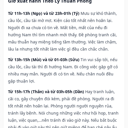
Giờ xuất hành Theo Lý Thuần Phong
Từ 11h-13h (Ngọ) và từ 23h-01h (Tý)
Mưu sự khó thành,
cầu lộc, cầu tài mờ mịt. Kiện cáo tốt nhất nên hoãn lại.
Người đi xa chưa có tin về. Mất tiền, mất của nếu đi
hướng Nam thì tìm nhanh mới thấy. Đề phòng tranh cãi,
mâu thuẫn hay miệng tiếng tầm thường. Việc làm chậm,
lâu la nhưng tốt nhất làm việc gì đều cần chắc chắn.
Từ 13h-15h (Mùi) và từ 01-03h (Sửu)
Tin vui sắp tới, nếu
cầu lộc, cầu tài thì đi hướng Nam. Đi công việc gặp gỡ có
nhiều may mắn. Người đi có tin về. Nếu chăn nuôi đều
gặp thuận lợi.
Từ 15h-17h (Thân) và từ 03h-05h (Dần)
Hay tranh luận,
cãi cọ, gây chuyện đói kém, phải đề phòng. Người ra đi
tốt nhất nên hoãn lại. Phòng người người nguyền rủa,
tránh lây bệnh. Nói chung những việc như hội họp, tranh
luận, việc quan,…nên tránh đi vào giờ này. Nếu bắt buộc
phải đi vào giờ này thì nên giữ miệng để hạn ché gây ẩu