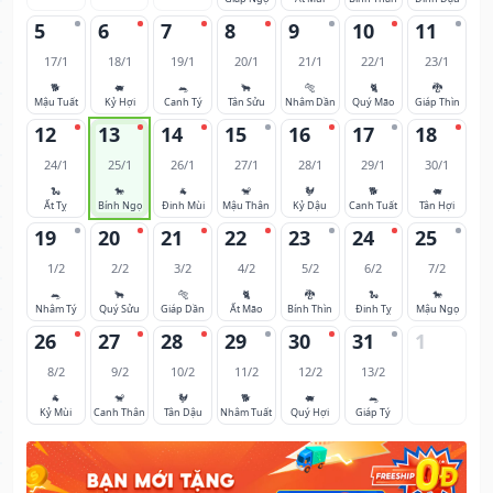
5
6
7
8
9
10
11
17/1
18/1
19/1
20/1
21/1
22/1
23/1
🐕
🐖
🐀
🐂
🐅
🐈
🐉
Mậu Tuất
Kỷ Hợi
Canh Tý
Tân Sửu
Nhâm Dần
Quý Mão
Giáp Thìn
12
13
14
15
16
17
18
24/1
25/1
26/1
27/1
28/1
29/1
30/1
🐍
🐎
🐐
🐒
🐓
🐕
🐖
Ất Tỵ
Bính Ngọ
Đinh Mùi
Mậu Thân
Kỷ Dậu
Canh Tuất
Tân Hợi
19
20
21
22
23
24
25
1/2
2/2
3/2
4/2
5/2
6/2
7/2
🐀
🐂
🐅
🐈
🐉
🐍
🐎
Nhâm Tý
Quý Sửu
Giáp Dần
Ất Mão
Bính Thìn
Đinh Tỵ
Mậu Ngọ
26
27
28
29
30
31
1
8/2
9/2
10/2
11/2
12/2
13/2
🐐
🐒
🐓
🐕
🐖
🐀
Kỷ Mùi
Canh Thân
Tân Dậu
Nhâm Tuất
Quý Hợi
Giáp Tý