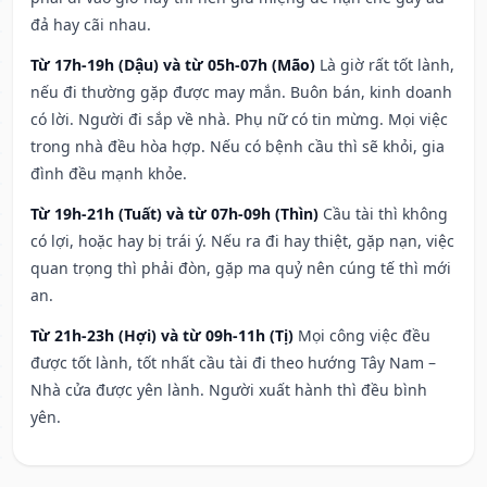
đả hay cãi nhau.
Từ 17h-19h (Dậu) và từ 05h-07h (Mão)
Là giờ rất tốt lành,
nếu đi thường gặp được may mắn. Buôn bán, kinh doanh
có lời. Người đi sắp về nhà. Phụ nữ có tin mừng. Mọi việc
trong nhà đều hòa hợp. Nếu có bệnh cầu thì sẽ khỏi, gia
đình đều mạnh khỏe.
Từ 19h-21h (Tuất) và từ 07h-09h (Thìn)
Cầu tài thì không
có lợi, hoặc hay bị trái ý. Nếu ra đi hay thiệt, gặp nạn, việc
quan trọng thì phải đòn, gặp ma quỷ nên cúng tế thì mới
an.
Từ 21h-23h (Hợi) và từ 09h-11h (Tị)
Mọi công việc đều
được tốt lành, tốt nhất cầu tài đi theo hướng Tây Nam –
Nhà cửa được yên lành. Người xuất hành thì đều bình
yên.