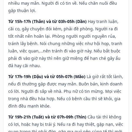
nhiều may mắn. Người đi có tin về. Nếu chăn nuôi đều
gặp thuận lợi.
Từ 15h-17h (Thân) và từ 03h-05h (Dần)
Hay tranh luận,
cãi cọ, gây chuyện đói kém, phải đề phòng. Người ra đi
tốt nhất nên hoãn lại. Phòng người người nguyền rủa,
tránh lây bệnh. Nói chung những việc như hội họp, tranh
luận, việc quan,…nên tránh đi vào giờ này. Nếu bắt buộc
phải đi vào giờ này thì nên giữ miệng để hạn ché gây ẩu
đả hay cãi nhau.
Từ 17h-19h (Dậu) và từ 05h-07h (Mão)
Là giờ rất tốt lành,
nếu đi thường gặp được may mắn. Buôn bán, kinh doanh
có lời. Người đi sắp về nhà. Phụ nữ có tin mừng. Mọi việc
trong nhà đều hòa hợp. Nếu có bệnh cầu thì sẽ khỏi, gia
đình đều mạnh khỏe.
Từ 19h-21h (Tuất) và từ 07h-09h (Thìn)
Cầu tài thì không
có lợi, hoặc hay bị trái ý. Nếu ra đi hay thiệt, gặp nạn, việc
quan trọng thì phải đòn, gặp ma quỷ nên cúng tế thì mới