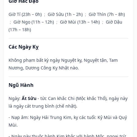
Giờ Hắc Đạo
Giờ Tí (23h – 0h)
;
Giờ Sửu (1h – 2h)
;
Giờ Thìn (7h – 8h)
;
Giờ Ngọ (11h – 12h)
;
Giờ Mùi (13h – 14h)
;
Giờ Dậu
(17h – 18h)
Các Ngày Kỵ
Không phạm bất kỳ ngày Nguyệt kỵ, Nguyệt tận, Tam
Nương, Dương Công Kỵ Nhật nào.
Ngũ Hành
Ngày:
Ất Sửu
- tức Can khắc Chi (Mộc khắc Thổ), ngày này
là ngày cát trung bình (chế nhật).
- Nạp âm: Ngày Hải Trung Kim, kỵ các tuổi: Kỷ Mùi và Quý
Mùi.
- Ngày này thuộc hành Kim khắc với hành Mộc, ngoại trừ