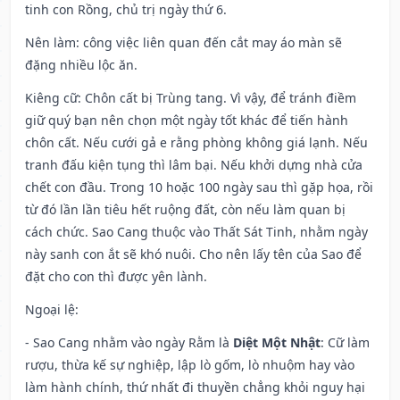
tinh con Rồng, chủ trị ngày thứ 6.
Nên làm
: công việc liên quan đến cắt may áo màn sẽ
đặng nhiều lộc ăn.
Kiêng cữ
: Chôn cất bị Trùng tang. Vì vậy, để tránh điềm
giữ quý bạn nên chọn một ngày tốt khác để tiến hành
chôn cất. Nếu cưới gả e rằng phòng không giá lạnh. Nếu
tranh đấu kiện tụng thì lâm bại. Nếu khởi dựng nhà cửa
chết con đầu. Trong 10 hoặc 100 ngày sau thì gặp họa, rồi
từ đó lần lần tiêu hết ruộng đất, còn nếu làm quan bị
cách chức. Sao Cang thuộc vào Thất Sát Tinh, nhằm ngày
này sanh con ắt sẽ khó nuôi. Cho nên lấy tên của Sao để
đặt cho con thì được yên lành.
Ngoại lệ
:
- Sao Cang nhằm vào ngày Rằm là
Diệt Một Nhật
: Cữ làm
rượu, thừa kế sự nghiệp, lập lò gốm, lò nhuộm hay vào
làm hành chính, thứ nhất đi thuyền chẳng khỏi nguy hại