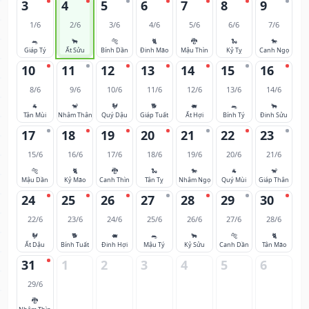
3
4
5
6
7
8
9
1/6
2/6
3/6
4/6
5/6
6/6
7/6
🐀
🐂
🐅
🐈
🐉
🐍
🐎
Giáp Tý
Ất Sửu
Bính Dần
Đinh Mão
Mậu Thìn
Kỷ Tỵ
Canh Ngọ
10
11
12
13
14
15
16
8/6
9/6
10/6
11/6
12/6
13/6
14/6
🐐
🐒
🐓
🐕
🐖
🐀
🐂
Tân Mùi
Nhâm Thân
Quý Dậu
Giáp Tuất
Ất Hợi
Bính Tý
Đinh Sửu
17
18
19
20
21
22
23
15/6
16/6
17/6
18/6
19/6
20/6
21/6
🐅
🐈
🐉
🐍
🐎
🐐
🐒
Mậu Dần
Kỷ Mão
Canh Thìn
Tân Tỵ
Nhâm Ngọ
Quý Mùi
Giáp Thân
24
25
26
27
28
29
30
22/6
23/6
24/6
25/6
26/6
27/6
28/6
🐓
🐕
🐖
🐀
🐂
🐅
🐈
Ất Dậu
Bính Tuất
Đinh Hợi
Mậu Tý
Kỷ Sửu
Canh Dần
Tân Mão
31
1
2
3
4
5
6
29/6
🐉