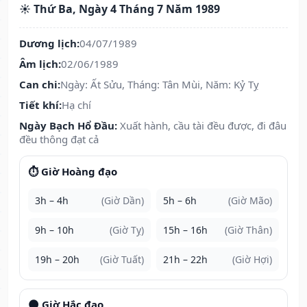
☀️ Thứ Ba, Ngày 4 Tháng 7 Năm 1989
Dương lịch:
04/07/1989
Âm lịch:
02/06/1989
Can chi:
Ngày: Ất Sửu, Tháng: Tân Mùi, Năm: Kỷ Tỵ
Tiết khí:
Hạ chí
Ngày Bạch Hổ Đầu:
Xuất hành, cầu tài đều được, đi đâu
đều thông đạt cả
⏱️ Giờ Hoàng đạo
3h – 4h
(Giờ Dần)
5h – 6h
(Giờ Mão)
9h – 10h
(Giờ Tỵ)
15h – 16h
(Giờ Thân)
19h – 20h
(Giờ Tuất)
21h – 22h
(Giờ Hợi)
🌑 Giờ Hắc đạo