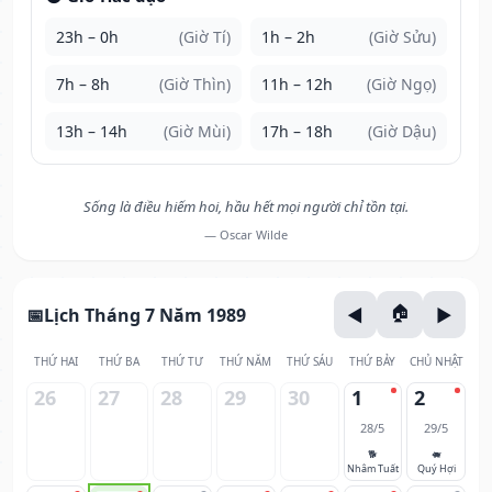
23h – 0h
(Giờ Tí)
1h – 2h
(Giờ Sửu)
7h – 8h
(Giờ Thìn)
11h – 12h
(Giờ Ngọ)
13h – 14h
(Giờ Mùi)
17h – 18h
(Giờ Dậu)
Sống là điều hiếm hoi, hầu hết mọi người chỉ tồn tại.
— Oscar Wilde
Lịch Tháng 7 Năm 1989
THỨ HAI
THỨ BA
THỨ TƯ
THỨ NĂM
THỨ SÁU
THỨ BẢY
CHỦ NHẬT
26
27
28
29
30
1
2
28/5
29/5
🐕
🐖
Nhâm Tuất
Quý Hợi