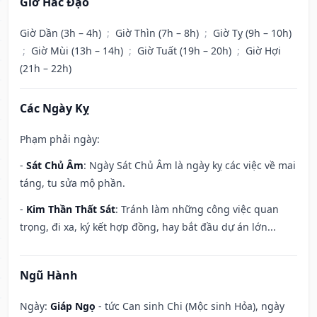
Giờ Hắc Đạo
Giờ Dần (3h – 4h)
;
Giờ Thìn (7h – 8h)
;
Giờ Tỵ (9h – 10h)
;
Giờ Mùi (13h – 14h)
;
Giờ Tuất (19h – 20h)
;
Giờ Hợi
(21h – 22h)
Các Ngày Kỵ
Phạm phải ngày:
-
Sát Chủ Âm
: Ngày Sát Chủ Âm là ngày kỵ các việc về mai
táng, tu sửa mộ phần.
-
Kim Thần Thất Sát
: Tránh làm những công việc quan
trọng, đi xa, ký kết hợp đồng, hay bắt đầu dự án lớn...
Ngũ Hành
Ngày:
Giáp Ngọ
- tức Can sinh Chi (Mộc sinh Hỏa), ngày