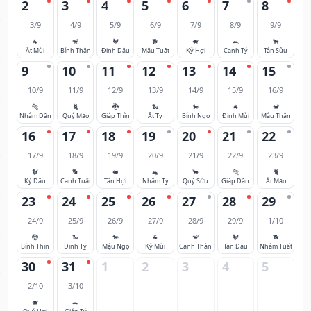
2
3
4
5
6
7
8
3/9
4/9
5/9
6/9
7/9
8/9
9/9
🐐
🐒
🐓
🐕
🐖
🐀
🐂
Ất Mùi
Bính Thân
Đinh Dậu
Mậu Tuất
Kỷ Hợi
Canh Tý
Tân Sửu
9
10
11
12
13
14
15
10/9
11/9
12/9
13/9
14/9
15/9
16/9
🐅
🐈
🐉
🐍
🐎
🐐
🐒
Nhâm Dần
Quý Mão
Giáp Thìn
Ất Tỵ
Bính Ngọ
Đinh Mùi
Mậu Thân
16
17
18
19
20
21
22
17/9
18/9
19/9
20/9
21/9
22/9
23/9
🐓
🐕
🐖
🐀
🐂
🐅
🐈
Kỷ Dậu
Canh Tuất
Tân Hợi
Nhâm Tý
Quý Sửu
Giáp Dần
Ất Mão
23
24
25
26
27
28
29
24/9
25/9
26/9
27/9
28/9
29/9
1/10
🐉
🐍
🐎
🐐
🐒
🐓
🐕
Bính Thìn
Đinh Tỵ
Mậu Ngọ
Kỷ Mùi
Canh Thân
Tân Dậu
Nhâm Tuất
30
31
1
2
3
4
5
2/10
3/10
🐖
🐀