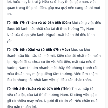
lợi, hoặc hay bị trái ý. Nếu ra đi hay thiệt, gặp nạn, việc
quan trọng thì phải đòn, gặp ma quỷ nên cúng tế thì mới
an.
Từ 15h-17h (Thân) và từ 03h-05h (Dần)
Mọi công việc đều
được tốt lành, tốt nhất cầu tài đi theo hướng Tây Nam –
Nhà cửa được yên lành. Người xuất hành thì đều bình
yên.
Từ 17h-19h (Dậu) và từ 05h-07h (Mão)
Mưu sự khó
thành, cầu lộc, cầu tài mờ mịt. Kiện cáo tốt nhất nên hoãn
lại. Người đi xa chưa có tin về. Mất tiền, mất của nếu đi
hướng Nam thì tìm nhanh mới thấy. Đề phòng tranh cãi,
mâu thuẫn hay miệng tiếng tầm thường. Việc làm chậm,
lâu la nhưng tốt nhất làm việc gì đều cần chắc chắn.
Từ 19h-21h (Tuất) và từ 07h-09h (Thìn)
Tin vui sắp tới,
nếu cầu lộc, cầu tài thì đi hướng Nam. Đi công việc gặp
gỡ có nhiều may mắn. Người đi có tin về. Nếu chăn nuôi
đều gặp thuận lợi.