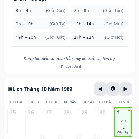
3h – 4h
(Giờ Dần)
7h – 8h
(Giờ Thìn)
9h – 10h
(Giờ Tỵ)
13h – 14h
(Giờ Mùi)
19h – 20h
(Giờ Tuất)
21h – 22h
(Giờ Hợi)
Đừng tìm kiếm sự hoàn hảo, hãy tìm kiếm sự tiến bộ.
— Khuyết Danh
Lịch Tháng 10 Năm 1989
THỨ HAI
THỨ BA
THỨ TƯ
THỨ NĂM
THỨ SÁU
THỨ BẢY
CHỦ NHẬT
25
26
27
28
29
30
1
2/9
🐎
Giáp Ngọ