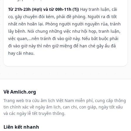
Từ 21h-23h (Hợi) và từ 09h-11h (Tị)
Hay tranh luận, cãi
cọ, gây chuyện đói kém, phải đề phòng. Người ra đi tốt
nhất nên hoãn lại. Phòng người người nguyền rủa, tránh
lây bệnh. Nói chung những việc như hội họp, tranh luận,
việc quan,…nên tránh đi vào giờ này. Nếu bắt buộc phải
đi vào giờ này thì nên giữ miệng để hạn ché gây ẩu đả
hay cãi nhau.
Về Amlich.org
Trang web tra cứu âm lịch Việt Nam miễn phí, cung cấp thông
tin chính xác về ngày âm lịch, can chi, con giáp, ngày tốt xấu
và các ngày lễ tết truyền thống.
Liên kết nhanh