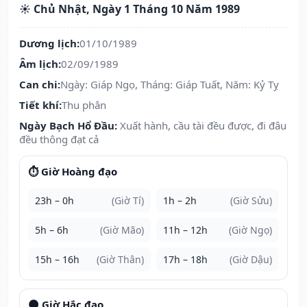
☀️ Chủ Nhật, Ngày 1 Tháng 10 Năm 1989
Dương lịch:
01/10/1989
Âm lịch:
02/09/1989
Can chi:
Ngày: Giáp Ngọ, Tháng: Giáp Tuất, Năm: Kỷ Tỵ
Tiết khí:
Thu phân
Ngày Bạch Hổ Đầu:
Xuất hành, cầu tài đều được, đi đâu
đều thông đạt cả
⏱️ Giờ Hoàng đạo
23h – 0h
(Giờ Tí)
1h – 2h
(Giờ Sửu)
5h – 6h
(Giờ Mão)
11h – 12h
(Giờ Ngọ)
15h – 16h
(Giờ Thân)
17h – 18h
(Giờ Dậu)
🌑 Giờ Hắc đạo