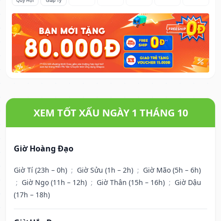
Quý Hợi
Giáp Tý
XEM TỐT XẤU NGÀY 1 THÁNG 10
Giờ Hoàng Đạo
Giờ Tí (23h – 0h)
;
Giờ Sửu (1h – 2h)
;
Giờ Mão (5h – 6h)
;
Giờ Ngọ (11h – 12h)
;
Giờ Thân (15h – 16h)
;
Giờ Dậu
(17h – 18h)