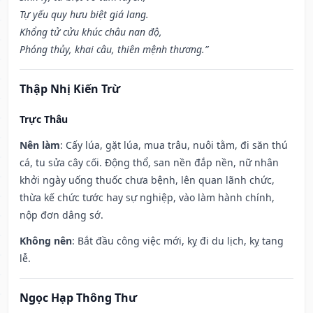
Tự yếu quy hưu biệt giá lang.
Khổng tử cửu khúc châu nan độ,
Phóng thủy, khai câu, thiên mệnh thương.”
Thập Nhị Kiến Trừ
Trực Thâu
Nên làm
: Cấy lúa, gặt lúa, mua trâu, nuôi tằm, đi săn thú
cá, tu sửa cây cối. Động thổ, san nền đắp nền, nữ nhân
khởi ngày uống thuốc chưa bệnh, lên quan lãnh chức,
thừa kế chức tước hay sự nghiệp, vào làm hành chính,
nộp đơn dâng sớ.
Không nên
: Bắt đầu công việc mới, kỵ đi du lịch, kỵ tang
lễ.
Ngọc Hạp Thông Thư