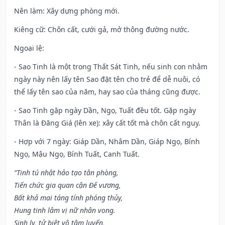
Nên làm
: Xây dựng phòng mới.
Kiêng cữ
: Chôn cất, cưới gả, mở thông đường nước.
Ngoại lệ
:
- Sao Tinh là một trong Thất Sát Tinh, nếu sinh con nhằm
ngày này nên lấy tên Sao đặt tên cho trẻ để dễ nuôi, có
thể lấy tên sao của năm, hay sao của tháng cũng được.
- Sao Tinh gặp ngày Dần, Ngọ, Tuất đều tốt. Gặp ngày
Thân là Đăng Giá (lên xe): xây cất tốt mà chôn cất nguy.
- Hợp với 7 ngày: Giáp Dần, Nhâm Dần, Giáp Ngọ, Bính
Ngọ, Mậu Ngọ, Bính Tuất, Canh Tuất.
“Tinh tú nhật hảo tạo tân phòng,
Tiến chức gia quan cận Đế vương,
Bất khả mai táng tính phóng thủy,
Hung tinh lâm vị nữ nhân vong.
Sinh ly, tử biệt vô tâm luyến,