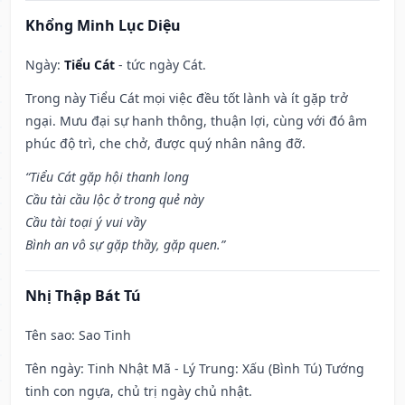
Khổng Minh Lục Diệu
Ngày:
Tiểu Cát
- tức ngày Cát.
Trong này Tiểu Cát mọi việc đều tốt lành và ít gặp trở
ngại. Mưu đại sự hanh thông, thuận lợi, cùng với đó âm
phúc độ trì, che chở, được quý nhân nâng đỡ.
“Tiểu Cát gặp hội thanh long
Cầu tài cầu lộc ở trong quẻ này
Cầu tài toại ý vui vầy
Bình an vô sự gặp thầy, gặp quen.”
Nhị Thập Bát Tú
Tên sao
: Sao Tinh
Tên ngày
: Tinh Nhật Mã - Lý Trung: Xấu (Bình Tú) Tướng
tinh con ngựa, chủ trị ngày chủ nhật.